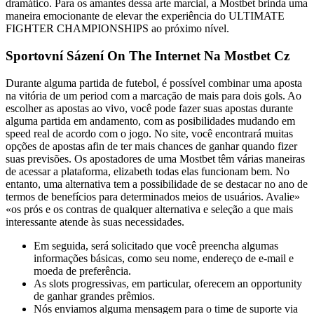
dramático. Para os amantes dessa arte marcial, a Mostbet brinda uma
maneira emocionante de elevar the experiência do ULTIMATE
FIGHTER CHAMPIONSHIPS ao próximo nível.
Sportovní Sázení On The Internet Na Mostbet Cz
Durante alguma partida de futebol, é possível combinar uma aposta
na vitória de um period com a marcação de mais para dois gols. Ao
escolher as apostas ao vivo, você pode fazer suas apostas durante
alguma partida em andamento, com as posibilidades mudando em
speed real de acordo com o jogo. No site, você encontrará muitas
opções de apostas afin de ter mais chances de ganhar quando fizer
suas previsões. Os apostadores de uma Mostbet têm várias maneiras
de acessar a plataforma, elizabeth todas elas funcionam bem. No
entanto, uma alternativa tem a possibilidade de se destacar no ano de
termos de benefícios para determinados meios de usuários. Avalie»
«os prós e os contras de qualquer alternativa e seleção a que mais
interessante atende às suas necessidades.
Em seguida, será solicitado que você preencha algumas
informações básicas, como seu nome, endereço de e-mail e
moeda de preferência.
As slots progressivas, em particular, oferecem an opportunity
de ganhar grandes prêmios.
Nós enviamos alguma mensagem para o time de suporte via