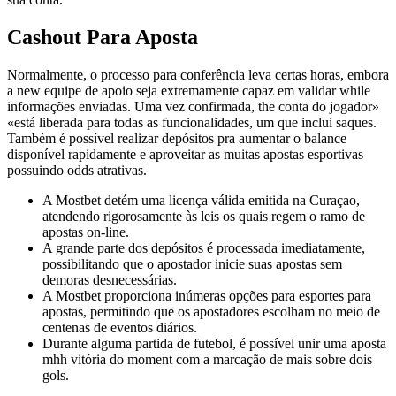
Cashout Para Aposta
Normalmente, o processo para conferência leva certas horas, embora
a new equipe de apoio seja extremamente capaz em validar while
informações enviadas. Uma vez confirmada, the conta do jogador»
«está liberada para todas as funcionalidades, um que inclui saques.
Também é possível realizar depósitos pra aumentar o balance
disponível rapidamente e aproveitar as muitas apostas esportivas
possuindo odds atrativas.
A Mostbet detém uma licença válida emitida na Curaçao,
atendendo rigorosamente às leis os quais regem o ramo de
apostas on-line.
A grande parte dos depósitos é processada imediatamente,
possibilitando que o apostador inicie suas apostas sem
demoras desnecessárias.
A Mostbet proporciona inúmeras opções para esportes para
apostas, permitindo que os apostadores escolham no meio de
centenas de eventos diários.
Durante alguma partida de futebol, é possível unir uma aposta
mhh vitória do moment com a marcação de mais sobre dois
gols.