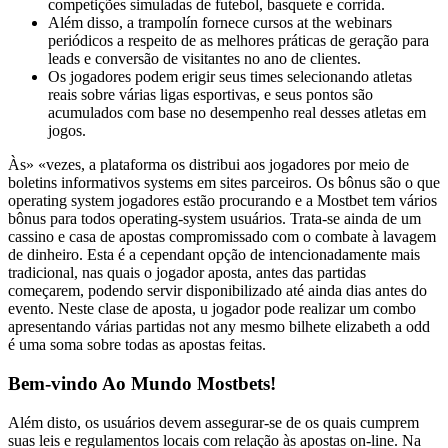
competições simuladas de futebol, basquete e corrida.
Além disso, a trampolín fornece cursos at the webinars
periódicos a respeito de as melhores práticas de geração para
leads e conversão de visitantes no ano de clientes.
Os jogadores podem erigir seus times selecionando atletas
reais sobre várias ligas esportivas, e seus pontos são
acumulados com base no desempenho real desses atletas em
jogos.
Às» «vezes, a plataforma os distribui aos jogadores por meio de
boletins informativos systems em sites parceiros. Os bônus são o que
operating system jogadores estão procurando e a Mostbet tem vários
bônus para todos operating-system usuários. Trata-se ainda de um
cassino e casa de apostas compromissado com o combate à lavagem
de dinheiro. Esta é a cependant opção de intencionadamente mais
tradicional, nas quais o jogador aposta, antes das partidas
começarem, podendo servir disponibilizado até ainda dias antes do
evento. Neste clase de aposta, u jogador pode realizar um combo
apresentando várias partidas not any mesmo bilhete elizabeth a odd
é uma soma sobre todas as apostas feitas.
Bem-vindo Ao Mundo Mostbets!
Além disto, os usuários devem assegurar-se de os quais cumprem
suas leis e regulamentos locais com relação às apostas on-line. Na