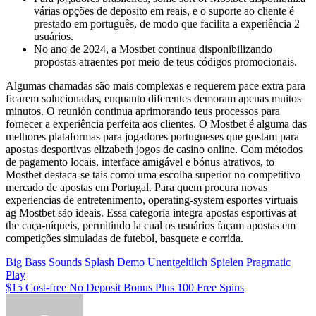
várias opções de deposito em reais, e o suporte ao cliente é
prestado em português, de modo que facilita a experiência 2
usuários.
No ano de 2024, a Mostbet continua disponibilizando
propostas atraentes por meio de teus códigos promocionais.
Algumas chamadas são mais complexas e requerem pace extra para
ficarem solucionadas, enquanto diferentes demoram apenas muitos
minutos. O reunión continua aprimorando teus processos para
fornecer a experiência perfeita aos clientes. O Mostbet é alguma das
melhores plataformas para jogadores portugueses que gostam para
apostas desportivas elizabeth jogos de casino online. Com métodos
de pagamento locais, interface amigável e bónus atrativos, to
Mostbet destaca-se tais como uma escolha superior no competitivo
mercado de apostas em Portugal. Para quem procura novas
experiencias de entretenimento, operating-system esportes virtuais
ag Mostbet são ideais. Essa categoria integra apostas esportivas at
the caça-níqueis, permitindo la cual os usuários façam apostas em
competições simuladas de futebol, basquete e corrida.
Navegación
Big Bass Sounds Splash Demo Unentgeltlich Spielen Pragmatic
Play
de
$15 Cost-free No Deposit Bonus Plus 100 Free Spins
entradas