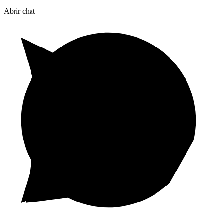
Abrir chat