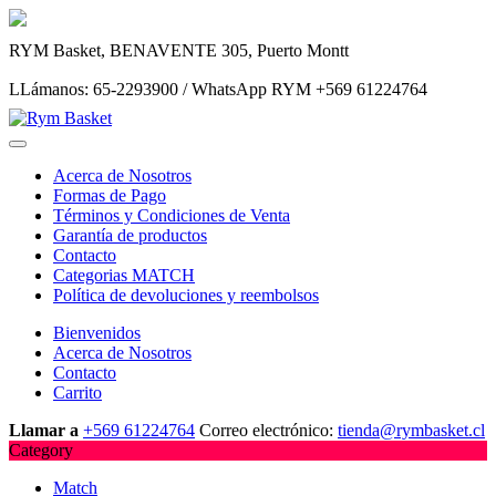
Saltar
RYM Basket, BENAVENTE 305, Puerto Montt
al
contenido
LLámanos: 65-2293900 / WhatsApp RYM +569 61224764
Acerca de Nosotros
Formas de Pago
Términos y Condiciones de Venta
Garantía de productos
Contacto
Categorias MATCH
Política de devoluciones y reembolsos
Bienvenidos
Acerca de Nosotros
Contacto
Carrito
Llamar a
+569 61224764
Correo electrónico:
tienda@rymbasket.cl
Category
Match