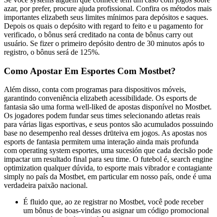
azar, por prefer, procure ajuda profissional. Confira os métodos mais
importantes elizabeth seus limites mínimos para depósitos e saques.
Depois os quais o depósito with regard to feito e u pagamento for
verificado, o bônus será creditado na conta de bônus carry out
usuário. Se fizer o primeiro depósito dentro de 30 minutos após to
registro, o bônus será de 125%.
Como Apostar Em Esportes Com Mostbet?
Além disso, conta com programas para dispositivos móveis,
garantindo conveniência elizabeth acessibilidade. Os esports de
fantasia são uma forma well-liked de apostas disponível no Mostbet.
Os jogadores podem fundar seus times selecionando atletas reais
para várias ligas esportivas, e seus pontos são acumulados possuindo
base no desempenho real desses drūteiva em jogos. As apostas nos
esports de fantasia permitem uma interação ainda mais profunda
com operating system esportes, uma sucesión que cada decisão pode
impactar um resultado final para seu time. O futebol é, search engine
optimization qualquer dúvida, to esporte mais vibrador e contagiante
simply no país da Mostbet, em particular em nosso país, onde é uma
verdadeira paixão nacional.
É fluido que, ao ze registrar no Mostbet, você pode receber
um bônus de boas-vindas ou asignar um código promocional