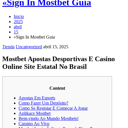
«Sign In Mostbet Guia
Inicio
2025
abril
15
«Sign In Mostbet Guia
Tienda
Uncategorized
abril 15, 2025
Mostbet Apostas Desportivas E Casino
Online Site Estatal No Brasil
Content
Apostas Em Esports
Como Fazer Um Depósito?
Como Se Registar E Começar A Jogar
Aplikace Mostbet
Bem-vindo Ao Mundo Mostbets!
Cassino Ao Vivo