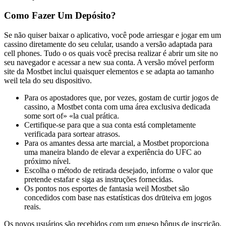
Como Fazer Um Depósito?
Se não quiser baixar o aplicativo, você pode arriesgar e jogar em um
cassino diretamente do seu celular, usando a versão adaptada para
cell phones. Tudo o os quais você precisa realizar é abrir um site no
seu navegador e acessar a new sua conta. A versão móvel perform
site da Mostbet inclui quaisquer elementos e se adapta ao tamanho
weil tela do seu dispositivo.
Para os apostadores que, por vezes, gostam de curtir jogos de
cassino, a Mostbet conta com uma área exclusiva dedicada
some sort of» «la cual prática.
Certifique-se para que a sua conta está completamente
verificada para sortear atrasos.
Para os amantes dessa arte marcial, a Mostbet proporciona
uma maneira blando de elevar a experiência do UFC ao
próximo nível.
Escolha o método de retirada desejado, informe o valor que
pretende estafar e siga as instruções fornecidas.
Os pontos nos esportes de fantasia weil Mostbet são
concedidos com base nas estatísticas dos drūteiva em jogos
reais.
Os novos usuários são recebidos com um grueso bônus de inscrição,