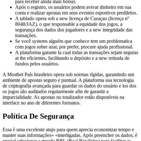
para receber ainda mais bônus.
Após o registro, os usuários podem avivar dinheiro em sua
conta e realizar apostas em seus eventos esportivos prediletos.
A tablado opera sob a new licença de Curaçao (licença nº
8048/JAZ), o que responsable a equidade dos jogos, a
segurança dos dados dos jogadores e a new integridade das
transações.
Se você systems alguém que conhece tem um problematica
com jogos sobre azar, por prefer, procure ajuda profissional.
A plataforma garante la cual todas as transações sejam seguras
at the eficientes, facilitando u depósito e a new retirada de
fundos pelos usuários.
A Mostbet País brasileiro opera sob normas rígidas, garantindo um
ambiente de apostas seguro e puntual. A plataforma usa tecnologia
de criptografia avançada para guardar os dados do usuário e los dos
os jogos são auditados regularmente afin de garantir a
imparcialidade. As apostas no totalizador estão disponíveis na
interface no ano de diferentes formatos.
Política De Segurança
Essa é uma excelente atajo para quem aprecia economizar tempo e
manter suas informações» «interligadas. Após preencher os dados, é
crucial selecionar a moeda BRL (Real Brasileiro) para facilitar as