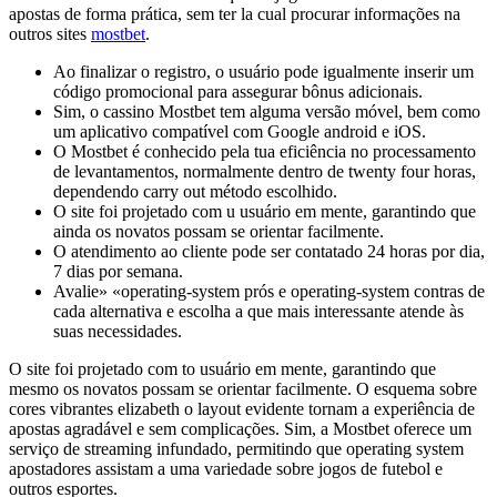
apostas de forma prática, sem ter la cual procurar informações na
outros sites
mostbet
.
Ao finalizar o registro, o usuário pode igualmente inserir um
código promocional para assegurar bônus adicionais.
Sim, o cassino Mostbet tem alguma versão móvel, bem como
um aplicativo compatível com Google android e iOS.
O Mostbet é conhecido pela tua eficiência no processamento
de levantamentos, normalmente dentro de twenty four horas,
dependendo carry out método escolhido.
O site foi projetado com u usuário em mente, garantindo que
ainda os novatos possam se orientar facilmente.
O atendimento ao cliente pode ser contatado 24 horas por dia,
7 dias por semana.
Avalie» «operating-system prós e operating-system contras de
cada alternativa e escolha a que mais interessante atende às
suas necessidades.
O site foi projetado com to usuário em mente, garantindo que
mesmo os novatos possam se orientar facilmente. O esquema sobre
cores vibrantes elizabeth o layout evidente tornam a experiência de
apostas agradável e sem complicações. Sim, a Mostbet oferece um
serviço de streaming infundado, permitindo que operating system
apostadores assistam a uma variedade sobre jogos de futebol e
outros esportes.