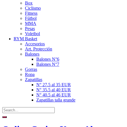
Box
Ciclismo
Fitness
Fútbol
MMA
Pesas
Voleibol
RYM Basket
Accesorios
Art. Protección
Balones
Balones N°6
Balones N°7
Gorras
Ropa
Zapatillas
N° 27.5 al 35 EUR
N° 35.5 al 40 EUR
N° 40.5 al 46 EUR
Zapatillas talla grande