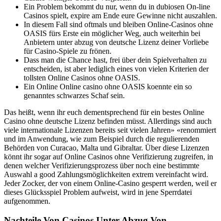
Ein Problem bekommt du nur, wenn du in dubiosen On-line
Casinos spielt, expire am Ende eure Gewinne nicht auszahlen.
In diesem Fall sind oftmals und bleiben Online-Casinos ohne
OASIS fürs Erste ein möglicher Weg, auch weiterhin bei
Anbietern unter abzug von deutsche Lizenz deiner Vorliebe
für Casino-Spiele zu frönen.
Dass man die Chance hast, frei über dein Spielverhalten zu
entscheiden, ist aber lediglich eines von vielen Kriterien der
tollsten Online Casinos ohne OASIS.
Ein Online Online casino ohne OASIS koennte ein so
genanntes schwarzes Schaf sein.
Das heißt, wenn ihr euch dementsprechend für ein bestes Online
Casino ohne deutsche Lizenz befinden müsst. Allerdings sind auch
viele internationale Lizenzen bereits seit vielen Jahren» «renommiert
und im Anwendung, wie zum Beispiel durch die regulierenden
Behörden von Curacao, Malta und Gibraltar. Über diese Lizenzen
könnt ihr sogar auf Online Casinos ohne Verifizierung zugreifen, in
denen welcher Verifizierungsprozess über noch eine bestimmte
Auswahl a good Zahlungsmöglichkeiten extrem vereinfacht wird.
Jeder Zocker, der von einem Online-Casino gesperrt werden, weil er
dieses Glücksspiel Problem aufweist, wird in jene Sperrdatei
aufgenommen.
Nachteile Von Casinos Unter Abzug Von