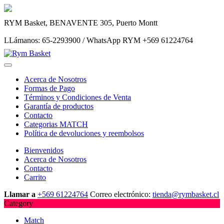
Saltar
RYM Basket, BENAVENTE 305, Puerto Montt
al
contenido
LLámanos: 65-2293900 / WhatsApp RYM +569 61224764
Acerca de Nosotros
Formas de Pago
Términos y Condiciones de Venta
Garantía de productos
Contacto
Categorias MATCH
Política de devoluciones y reembolsos
Bienvenidos
Acerca de Nosotros
Contacto
Carrito
Llamar a
+569 61224764
Correo electrónico:
tienda@rymbasket.cl
Category
Match