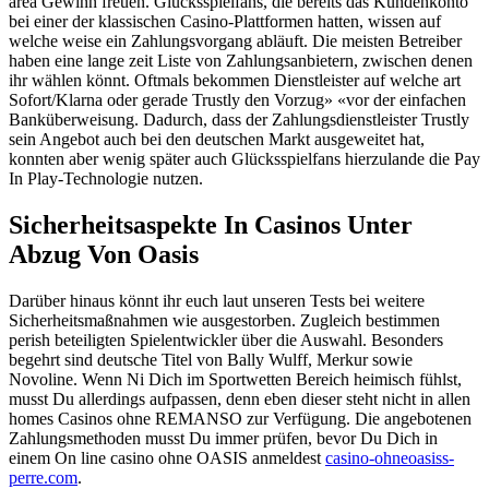
area Gewinn freuen. Glücksspielfans, die bereits das Kundenkonto
bei einer der klassischen Casino-Plattformen hatten, wissen auf
welche weise ein Zahlungsvorgang abläuft. Die meisten Betreiber
haben eine lange zeit Liste von Zahlungsanbietern, zwischen denen
ihr wählen könnt. Oftmals bekommen Dienstleister auf welche art
Sofort/Klarna oder gerade Trustly den Vorzug» «vor der einfachen
Banküberweisung. Dadurch, dass der Zahlungsdienstleister Trustly
sein Angebot auch bei den deutschen Markt ausgeweitet hat,
konnten aber wenig später auch Glücksspielfans hierzulande die Pay
In Play-Technologie nutzen.
Sicherheitsaspekte In Casinos Unter
Abzug Von Oasis
Darüber hinaus könnt ihr euch laut unseren Tests bei weitere
Sicherheitsmaßnahmen wie ausgestorben. Zugleich bestimmen
perish beteiligten Spielentwickler über die Auswahl. Besonders
begehrt sind deutsche Titel von Bally Wulff, Merkur sowie
Novoline. Wenn Ni Dich im Sportwetten Bereich heimisch fühlst,
musst Du allerdings aufpassen, denn eben dieser steht nicht in allen
homes Casinos ohne REMANSO zur Verfügung. Die angebotenen
Zahlungsmethoden musst Du immer prüfen, bevor Du Dich in
einem On line casino ohne OASIS anmeldest
casino-ohneoasiss-
perre.com
.