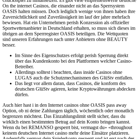
Glücksspiel zu hintansetzen. Es gibt viele empfehlenswerte deutsche
On the internet Casinos, die einander nicht an das Sperrsystem
OASIS halten müssen. Doch lediglich wenige von ihnen haben ihre
Zuversichtlichkeit und Zuverlässigkeit im lauf der jahre mehrfach
bewiesen. Hat ein Unternehmen perish Konzession als offizieller
Sportwettenanbieter in Deutschland erhalten, so muss sich dieses im
übrigen an dem Sperrregister OASIS beteiligen. Die Wettquoten
sind unseren Erfahrungen nach unter Anbietern ohne BEAUTY
besser.
Im Sinne des Eigenschutzes erfolgt perish Sperrung direkt
über das Kundenkonto bei den Plattformen welcher Casino-
Betreiber.
Allerdings solltest i beachten, dass inside Casinos ohne
LUGAS auch die Schutzmechanismen des GlüStv entfallen.
Das liegt vor allem daran, dass Casinos, die konform des
deutschen GlüStv agieren, keine Kryptowährungen abdecken
dürfen.
Auch hier hast i in den Internet casinos ohne OASIS pass away
Option, ob ni deine Zahlungen täglich, wöchentlich oder monatlich
begrenzen möchtest. Das Einzahlungslimit stellt sicher, dass du
wirklich einen bestimmten Betrag auf dein Konto bringen kannst.
Wenn du bei REMANSO gesperrt bist, vermagst du» «throughout
keinem deutschen Internet casino mehr deine Einsätze platzieren.
Andernfalls vermag dein Spielerkonto gesperrt und ist erst nach der