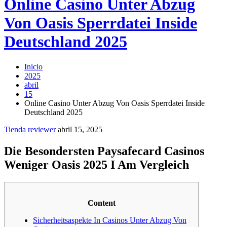
Online Casino Unter Abzug
Von Oasis Sperrdatei Inside
Deutschland 2025
Inicio
2025
abril
15
Online Casino Unter Abzug Von Oasis Sperrdatei Inside
Deutschland 2025
Tienda
reviewer
abril 15, 2025
Die Besondersten Paysafecard Casinos
Weniger Oasis 2025 I Am Vergleich
Content
Sicherheitsaspekte In Casinos Unter Abzug Von