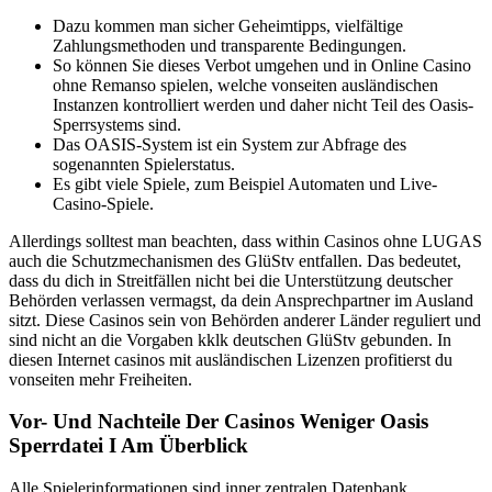
Dazu kommen man sicher Geheimtipps, vielfältige
Zahlungsmethoden und transparente Bedingungen.
So können Sie dieses Verbot umgehen und in Online Casino
ohne Remanso spielen, welche vonseiten ausländischen
Instanzen kontrolliert werden und daher nicht Teil des Oasis-
Sperrsystems sind.
Das OASIS-System ist ein System zur Abfrage des
sogenannten Spielerstatus.
Es gibt viele Spiele, zum Beispiel Automaten und Live-
Casino-Spiele.
Allerdings solltest man beachten, dass within Casinos ohne LUGAS
auch die Schutzmechanismen des GlüStv entfallen. Das bedeutet,
dass du dich in Streitfällen nicht bei die Unterstützung deutscher
Behörden verlassen vermagst, da dein Ansprechpartner im Ausland
sitzt. Diese Casinos sein von Behörden anderer Länder reguliert und
sind nicht an die Vorgaben kklk deutschen GlüStv gebunden. In
diesen Internet casinos mit ausländischen Lizenzen profitierst du
vonseiten mehr Freiheiten.
Vor- Und Nachteile Der Casinos Weniger Oasis
Sperrdatei I Am Überblick
Alle Spielerinformationen sind inner zentralen Datenbank