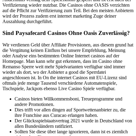
Verifizierung wieder nutzbar. Die Casinos ohne OASIS verzichten
auf die Pflicht zur Verifizierung zum Teil. Bei den meisten Anbietern
wird der Prozess zudem erst internet marketing Zuge deiner
Auszahlung durchgeführt.
Sind Paysafecard Casinos Ohne Oasis Zuverlässig?
Wir verdienen Geld über Affiliate Provisionen, aus diesem grund hat
die Vergütung keinen Einfluss bei unsere Empfehlung, Meinung
oder Analyse eins bestimmten Online Internet casinos auf der
Homepage. Man kann sehr gut erkennen, dass im Casino ohne
Remanso Sperre weit mehr Spielvarianten verfügbar sind immer
wieder als dort, wo der Anbieter a good die Sperrdatei
angeschlossen ist. In On the internet Casinos mit EU-Lizenz sind
oftmals jede menge Tausend verschiedene Automatenspiele,
Tischspiele, Jackpots ebenso Live Casino Spiele verfügbar.
Casinos bieten Willkommensboni, Treueprogramme und
andere Promotionen.
Dies trifft vor allen dingen auf Sportwettenanbieter zu, die
ihre Franchise aus Curacao erlangen haben.
Der Glücksspielstaatsvertrag 2021 wurde in Deutschland von
allen Bundesländern ratifiziert.
Sollten Sie diese über lange ignorieren, dann ist es ziemlich