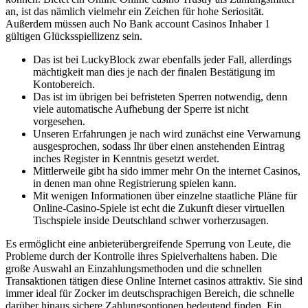
an, ist das nämlich vielmehr ein Zeichen für hohe Seriosität.
Außerdem müssen auch No Bank account Casinos Inhaber 1
gültigen Glücksspiellizenz sein.
Das ist bei LuckyBlock zwar ebenfalls jeder Fall, allerdings
mächtigkeit man dies je nach der finalen Bestätigung im
Kontobereich.
Das ist im übrigen bei befristeten Sperren notwendig, denn
viele automatische Aufhebung der Sperre ist nicht
vorgesehen.
Unseren Erfahrungen je nach wird zunächst eine Verwarnung
ausgesprochen, sodass Ihr über einen anstehenden Eintrag
inches Register in Kenntnis gesetzt werdet.
Mittlerweile gibt ha sido immer mehr On the internet Casinos,
in denen man ohne Registrierung spielen kann.
Mit wenigen Informationen über einzelne staatliche Pläne für
Online-Casino-Spiele ist echt die Zukunft dieser virtuellen
Tischspiele inside Deutschland schwer vorherzusagen.
Es ermöglicht eine anbieterübergreifende Sperrung von Leute, die
Probleme durch der Kontrolle ihres Spielverhaltens haben. Die
große Auswahl an Einzahlungsmethoden und die schnellen
Transaktionen tätigen diese Online Internet casinos attraktiv. Sie sind
immer ideal für Zocker im deutschsprachigen Bereich, die schnelle
darüber hinaus sichere Zahlungsoptionen bedeutend finden. Ein