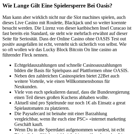
Wie Lange Gilt Eine Spielersperre Bei Oasis?
Man kann aber wirklich nicht nur die Slot machines spielen, auch
dieses Live Casino mit Roulette, Blackjack und so weiter koennte
besucht werden. Die Lizenz von dieser karibischen Insel Curacao ist
fast bereits ein Standard, sie steht wie mehrfach erwähnt auf dieser
Seite für Seriosität. Dass der Online Casino ohne OASIS Test out
positiv ausgefallen ist echt, versteht sich sicherlich von selbst. Wie
so oft wollen wir das Lucky Block Bitcoin On line casino an
führender Fleck nennen.
Echtgeldauszahlungen und schnelle Casinoauszahlungen
bilden die Basis für Spielspass auf Plattformen ohne OASIS.
Neben den zahlreichen Casinospielen bietet 22Bet auch
weitere Vorteile, wie einen Willkommensbonus für
Neukunden.
Viele von euch spekulieren darauf, dass die Bundesregierung
einen Teil dieses großen Kuchens abhaben wollte.
Aktuell sind pro Spielrunde nur noch 1€ als Einsatz a great
Spielautomaten zu platzieren.
Die Paysafecard ist beinahe mit einer Barzahlung
vergleichbar, wenn ihr euch eine PSC» «internet marketing
Geschäft kauft.
Wenn Du in die Sperrdatei aufgenommen wurdest, ist echt