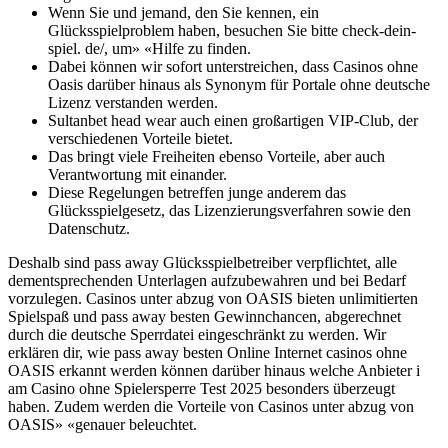
Wenn Sie und jemand, den Sie kennen, ein
Glücksspielproblem haben, besuchen Sie bitte check-dein-
spiel. de/, um» «Hilfe zu finden.
Dabei können wir sofort unterstreichen, dass Casinos ohne
Oasis darüber hinaus als Synonym für Portale ohne deutsche
Lizenz verstanden werden.
Sultanbet head wear auch einen großartigen VIP-Club, der
verschiedenen Vorteile bietet.
Das bringt viele Freiheiten ebenso Vorteile, aber auch
Verantwortung mit einander.
Diese Regelungen betreffen junge anderem das
Glücksspielgesetz, das Lizenzierungsverfahren sowie den
Datenschutz.
Deshalb sind pass away Glücksspielbetreiber verpflichtet, alle
dementsprechenden Unterlagen aufzubewahren und bei Bedarf
vorzulegen. Casinos unter abzug von OASIS bieten unlimitierten
Spielspaß und pass away besten Gewinnchancen, abgerechnet
durch die deutsche Sperrdatei eingeschränkt zu werden. Wir
erklären dir, wie pass away besten Online Internet casinos ohne
OASIS erkannt werden können darüber hinaus welche Anbieter i
am Casino ohne Spielersperre Test 2025 besonders überzeugt
haben. Zudem werden die Vorteile von Casinos unter abzug von
OASIS» «genauer beleuchtet.