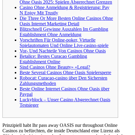
Ohne Oasis 2025: Spielen Abgerechnet Grenzen
Casino Ohne Anmeldung & Registrierung: Pay
N Enjoy Mit Trustly
Die Three Or More Besten Online Casinos Ohne
Oasis Internet Marketing Detail
Blitzschnell Gewinne Auszahlen Im Gambling
Establishment Ohne Anmeldung
Vorschriften Für Online-poker, Virtuelle
Spielautomaten Und Online Live-casino-spiele
Vor- Und Nachteile Von Casinos Ohne Oasis
Betalice: Bestes Curacao Gambling
Establishment Online
Sind Casinos Ohne Beauty» «Legal?
Beste Several Casinos Ohne Oasis Spielersperre
Robocat: Curacao-casino über Den Sichersten
Zahlungsmethoden
Beste Online Internet Casinos Ohne Oasis über
Paypal
Luckyblock – Unser Casino Abgerechnet Oasis
Testsieger
Prinzipiell habt Ihr pass away OASIS nur throughout Online
Casinos zu befürchten, die inside Deutschland eine Lizenz als