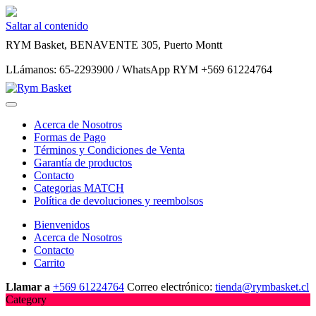
Saltar al contenido
RYM Basket, BENAVENTE 305, Puerto Montt
LLámanos: 65-2293900 / WhatsApp RYM +569 61224764
Acerca de Nosotros
Formas de Pago
Términos y Condiciones de Venta
Garantía de productos
Contacto
Categorias MATCH
Política de devoluciones y reembolsos
Bienvenidos
Acerca de Nosotros
Contacto
Carrito
Llamar a
+569 61224764
Correo electrónico:
tienda@rymbasket.cl
Category