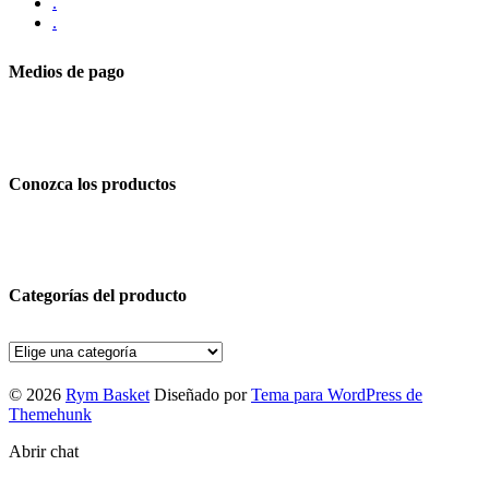
.
.
Medios de pago
Conozca los productos
Categorías del producto
© 2026
Rym Basket
Diseñado por
Tema para WordPress de
Themehunk
Abrir chat