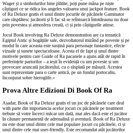
Wager și a simbolurilor bine plătite, poți pune mâna pe niște
câștiguri ce se ridica los angeles valoarea unui jackpot feature. Book
of Ra Deluxe gratis el unul dintre jocurile de păcănele Gaminator
care răsplătesc jucătorii și îi fac să se reîntoarcă întotdeauna nu doar
prin povestea și atmosfera creată, ci și prin câștigurile atinse.
Jocul Book involving Ra Deluxe demonstration are ca tematică
Egiptul Antic și bogățiile sale, dezvoltatorul mizând pe poveste și pe
modul în care aceasta este susțină para personaje fantastice, efecte
vizuale și sunete spectaculoase. Acesta el de fapt și unul dintre
motivele pentru care Guide of Ra pacanele a ajuns atât de rapid în
preferințele pariorilor – a ieșit în evidență cu um poveste și um
provocare aruncată jucătorului, cu o răsplată pe măsură. Acestea
sunt reprezentate para o carte antică, pe un fundal portocaliu,
înconjurat sobre hieroglife.»
Prova Altre Edizioni Di Book Of Ra
Așadar, Book of Ra Deluxe gratis el un joc de păcănele care deal
with parte din importancia acelor jocuri cu păcănele pe treatment
trebuie să votre încerci măcar um dată, mai ales dacă este el jucător
în căutare permanentă de adrenalină și aventură. Book of Ra Deluxe
nu este doar unul dintre cele mai populare jocuri cu păcănele, ci și
unul dintre cele mai user-friendly. Este recomandat atât jucătorilor