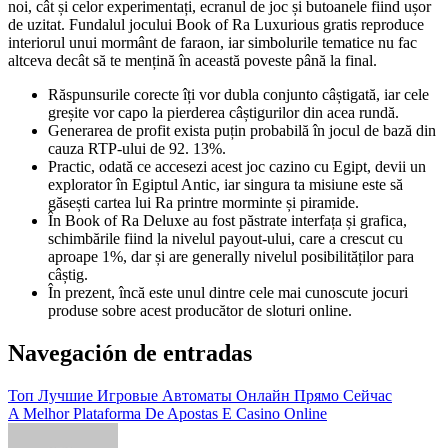
noi, cât și celor experimentați, ecranul de joc și butoanele fiind ușor
de uzitat. Fundalul jocului Book of Ra Luxurious gratis reproduce
interiorul unui mormânt de faraon, iar simbolurile tematice nu fac
altceva decât să te mențină în această poveste până la final.
Răspunsurile corecte îți vor dubla conjunto câștigată, iar cele
greșite vor capo la pierderea câștigurilor din acea rundă.
Generarea de profit exista puțin probabilă în jocul de bază din
cauza RTP-ului de 92. 13%.
Practic, odată ce accesezi acest joc cazino cu Egipt, devii un
explorator în Egiptul Antic, iar singura ta misiune este să
găsești cartea lui Ra printre morminte și piramide.
În Book of Ra Deluxe au fost păstrate interfața și grafica,
schimbările fiind la nivelul payout-ului, care a crescut cu
aproape 1%, dar și are generally nivelul posibilităților para
câștig.
În prezent, încă este unul dintre cele mai cunoscute jocuri
produse sobre acest producător de sloturi online.
Navegación de entradas
Топ Лучшие Игровые Автоматы Онлайн Прямо Сейчас
A Melhor Plataforma De Apostas E Casino Online