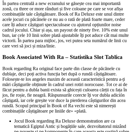
În partea centrală a new ecranului se găsește cea mai importantă
zonă, cu three or more rânduri și five coloane pe care se vor afișa
combinațiile tale câștigătoare. Book of Ra Deluxe este unul dintre
acele jocuri cu păcănele ce nu au o rată de plată foarte mare, ceder
care îți aduce câștiguri spectaculoase cu ajutorul opțiunilor noise
cadrul jocului. Chiar și așa, un payout de ninety five. 10% este unul
bun, iar cele 10 linii sobre plată ajustabile îți pot aduce cât mai multe
victorii. În partea para mijloc, jos, vei putea seta numărul de linii cu
care vrei să joci și miza/linie.
Book Associated With Ra – Statistika Slot Tablica
Book regarding Ra original face parte din classe de păcănele cu
dublaje, deci poți activa funcția bet după o rundă câștigătoare.
Folosește-te los angeles maxim de această caracteristică pentru a-ți
mări câștigurile obținute în cadrul unei rotiri norocoase. Tot ce ai de
făcut pentru a dubla banii exista să ghicești culoarea cărții cu fața în
jos, fie roșie, fie neagră. Răspunsurile corecte îți vor dubla adición
câștigată, iar cele greșite vor duce la pierderea câștigurilor din acea
rundă. Scopul principal în Book of Ra vechi este să nimerești
combinațiile câștigătoare pe liniile de» «plată.
Jocul Book regarding Ra Deluxe demonstration are ca
tematică Egiptul Antic și bogățiile sale, dezvoltatorul mizând
pe poveste și pe komponente în care aceasta este susțină sobre