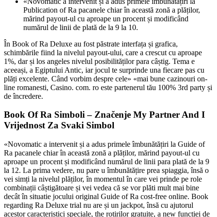
«Novomatic a intervenit și a adus primele îmbunătățiri la
Publication of Ra pacanele chiar în această zonă a plăților,
mărind payout-ul cu aproape un procent și modificând
numărul de linii de plată de la 9 la 10.
În Book of Ra Deluxe au fost păstrate interfața și grafica,
schimbările fiind la nivelul payout-ului, care a crescut cu aproape
1%, dar și los angeles nivelul posibilităților para câștig. Tema e
aceeași, a Egiptului Antic, iar jocul te surprinde una fiecare pas cu
plăți excelente. Când vorbim despre cele» «mai bune cazinouri on-
line romanesti, Casino. com. ro este partenerul tău 100% 3rd party și
de încredere.
Book Of Ra Simboli – Značenje My Partner And I
Vrijednost Za Svaki Simbol
«Novomatic a intervenit și a adus primele îmbunătățiri la Guide of
Ra pacanele chiar în această zonă a plăților, mărind payout-ul cu
aproape un procent și modificând numărul de linii para plată de la 9
la 12. La prima vedere, nu pare u îmbunătățire prea spiaggia, însă o
vei simți la nivelul plăților, în momentul în care vei prinde pe role
combinații câștigătoare și vei vedea că se vor plăti mult mai bine
decât în situatie jocului original Guide of Ra cost-free online. Book
regarding Ra Deluxe trial nu are și un jackpot, însă cu ajutorul
acestor caracteristici speciale, the rotirilor gratuite, a new funcției de