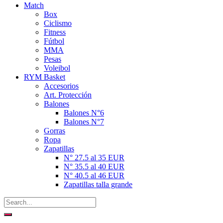
Match
Box
Ciclismo
Fitness
Fútbol
MMA
Pesas
Voleibol
RYM Basket
Accesorios
Art. Protección
Balones
Balones N°6
Balones N°7
Gorras
Ropa
Zapatillas
N° 27.5 al 35 EUR
N° 35.5 al 40 EUR
N° 40.5 al 46 EUR
Zapatillas talla grande