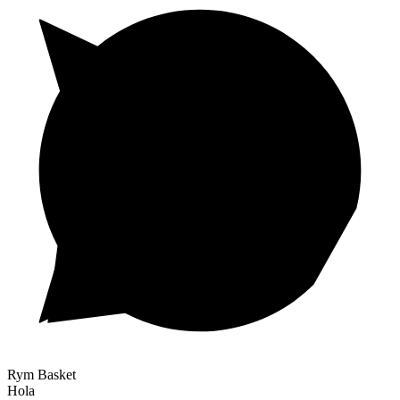
Rym Basket
Hola