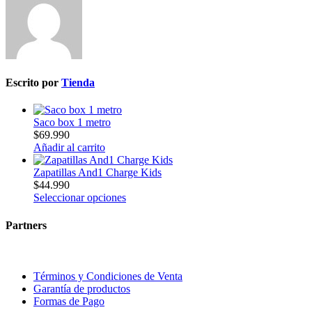
Escrito por
Tienda
Saco box 1 metro
$
69.990
Añadir al carrito
Zapatillas And1 Charge Kids
$
44.990
Seleccionar opciones
Partners
Términos y Condiciones de Venta
Garantía de productos
Formas de Pago