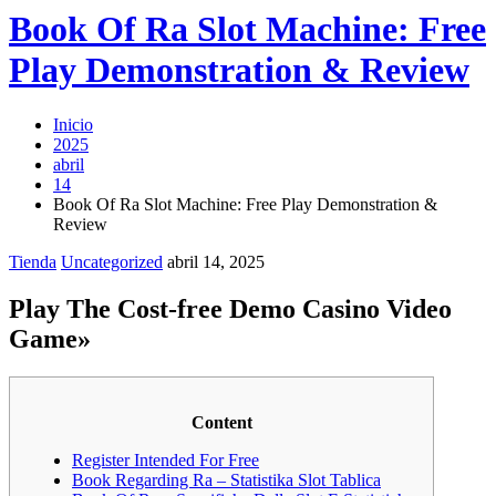
Book Of Ra Slot Machine: Free
Play Demonstration & Review
Inicio
2025
abril
14
Book Of Ra Slot Machine: Free Play Demonstration &
Review
Tienda
Uncategorized
abril 14, 2025
Play The Cost-free Demo Casino Video
Game»
Content
Register Intended For Free
Book Regarding Ra – Statistika Slot Tablica