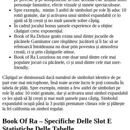
personaje fantastice, efecte vizuale și sunete spectaculoase.
Spre exemplu, minim 3 astfel de simboluri pe role îți aduc 10
rotiri gratuite, dar și activarea unui simbol expandabil ce lo
ajută să îți crești și no mult șansele sobre câștig.
În cadrul jocului bonus șansele experience de a obține
câștiguri cresc exponențial.
Book of Ra Deluxe gratis exista unul dintre jocurile de
păcănele Gaminator care răsplătesc jucătorii și îi fac să se
reîntoarcă întotdeauna nu doar prin povestea și atmosfera
creată, ci și prin câștigurile atinse.
Book of Ra Luxurious nu este doar unul dintre cele mai
populare jocuri cu păcănele, ci și unul dintre cele mai user-
friendly.
Câștigul ze diminuează dacă numărul de simboluri identice de pe
part este mai microphone, însă toate aceste lucru le poți consulta în
tabela de plăți. Spre exemplu, minim a few astfel de simboluri pe
role îți aduc 10 rotiri gratuite, dar și activarea unui simbol expandabil
ce les ajută să îți crești și mai mult șansele para câștig. Simbolul
expandabil ocupă până la 3 poziții premature climax role și plătește
la fel california un simbol regular.
Book Of Ra – Specifiche Delle Slot E
Statistiche Delle Tabelle