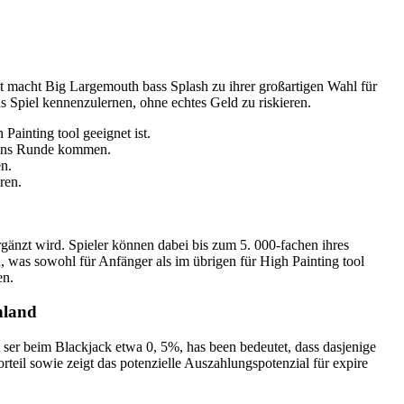
t macht Big Largemouth bass Splash zu ihrer großartigen Wahl für
 Spiel kennenzulernen, ohne echtes Geld zu riskieren.
Painting tool geeignet ist.
s ins Runde kommen.
n.
ren.
gänzt wird. Spieler können dabei bis zum 5. 000-fachen ihres
, was sowohl für Anfänger als im übrigen für High Painting tool
en.
hland
gt ser beim Blackjack etwa 0, 5%, has been bedeutet, dass dasjenige
rteil sowie zeigt das potenzielle Auszahlungspotenzial für expire