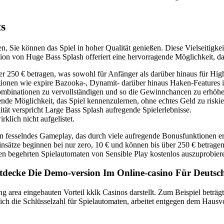
ts
Sie können das Spiel in hoher Qualität genießen. Diese Vielseitigkei
on von Huge Bass Splash offeriert eine hervorragende Möglichkeit, das
r 250 € betragen, was sowohl für Anfänger als darüber hinaus für High 
nktionen wie expire Bazooka-, Dynamit- darüber hinaus Haken-Feature
binationen zu vervollständigen und so die Gewinnchancen zu erhöhe
de Möglichkeit, das Spiel kennenzulernen, ohne echtes Geld zu riskie
tät verspricht Large Bass Splash aufregende Spielerlebnisse.
klich nicht aufgelistet.
ein fesselndes Gameplay, das durch viele aufregende Bonusfunktionen er
nsätze beginnen bei nur zero, 10 € und können bis über 250 € betragen
den begehrten Spielautomaten von Sensible Play kostenlos auszuprobier
tdecke Die Demo-version Im Online-casino Für Deutsc
ing area eingebauten Vorteil kklk Casinos darstellt. Zum Beispiel beträ
rlich die Schlüsselzahl für Spielautomaten, arbeitet entgegen dem Hausvo