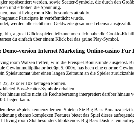
ler repräsentiert werden, sowie Scatter-Symbole, die durch den Großbar
ancen und erhöhen die Spannung.
en, macht living room Slot besonders attraktiv.
ragmatic Participate in veröffentlicht wurde.
andet, werden alle sichtbaren Geldwerte gesammelt ebenso ausgezahlt.
chtigt bin, a great Glücksspielen teilzunehmen. Ich habe die Cookie-Ric
tartest du einfach über einem Klick bei das grüne Play-Symbol.
 Demo-version Internet Marketing Online-casino Für 
ving room Walzen treffen, wird die Freispiel-Bonusrunde ausgelöst. Big
ale Gewinnmultiplikator beträgt 5. 000x, has been eine enorme Gewinnmö
 ein Spielautomat über einen langen Zeitraum an die Spieler zurückzahle
n 2x, 3x oder 10x betragen können.
Addicted Bass-Scatter-Symbole erhalten.
er hinaus sollte nicht als Rechtsberatung interpretiert darüber hinaus
0 € liegen kann.
en des» «Spiels kennenzulernen. Spielen Sie Big Bass Bonanza jetzt ko
edienung ebenso komplexen Features bietet das Spiel dieses aufregende
t living room Slot besonders tillokkende. Big Bass Dash ist ein aufre