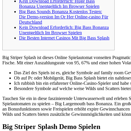
Kein Download Erforderlich: Huge Bass
Bonanza Unentgeltlich Im Browser Spielen
Big Bass Sounds Bonanza Kostenlos Testen:
Die Demo-version Im Or Her Online-casino Für
Deutschland
Kein Download Erforderlich: Big Bass Bonanza
Unentgeltlich Im Browser Spielen
Die Besten Internet Casinos Mit Big Bass Splash
Big Striper Splash ist dieses Online Spielautomat vonseiten Pragmati
Fische. Mit einer Auszahlungsrate von 95, 67% und einer hohen Volati
Das Ziel des Spiels ist es, gleiche Symbole auf family room Ge
Ob auf Pc oder Mobilgerät, Big Bass Splash bietet ein nahtloses
Ich rubbish bin ein erfahrener Online-Casino-Spieler und habe s
Besondere Symbole auf welche weise Wilds und Scatters biete
Tauchen Sie ein in diese faszinierende Unterwasserwelt und erleben 
Spielautomaten zu spielen – Big Largemouth bass Bonanza. Ein großer 
an Bonusfunktionen sowie Freispielen erhöht expire Gewinnchancen u
Wilds und Scatters bieten zusätzliche Gewinnmöglichkeiten und kön
Big Striper Splash Demo Spielen