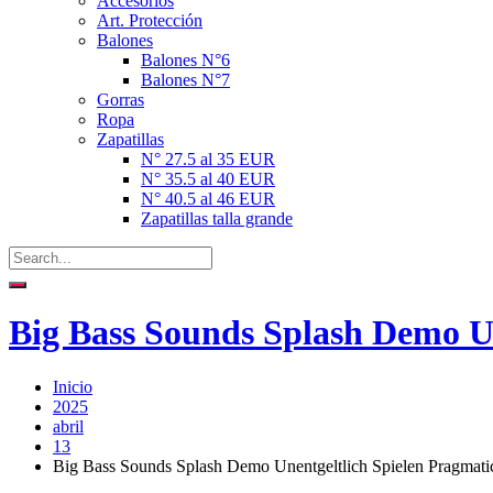
Accesorios
Art. Protección
Balones
Balones N°6
Balones N°7
Gorras
Ropa
Zapatillas
N° 27.5 al 35 EUR
N° 35.5 al 40 EUR
N° 40.5 al 46 EUR
Zapatillas talla grande
Big Bass Sounds Splash Demo Un
Inicio
2025
abril
13
Big Bass Sounds Splash Demo Unentgeltlich Spielen Pragmati