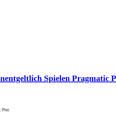
entgeltlich Spielen Pragmatic P
c Play