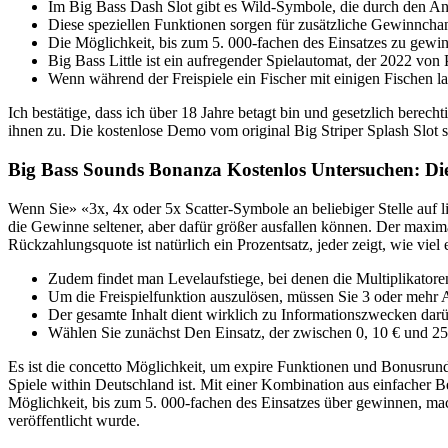
Im Big Bass Dash Slot gibt es Wild-Symbole, die durch den Ang
Diese speziellen Funktionen sorgen für zusätzliche Gewinnch
Die Möglichkeit, bis zum 5. 000-fachen des Einsatzes zu gewinn
Big Bass Little ist ein aufregender Spielautomat, der 2022 von P
Wenn während der Freispiele ein Fischer mit einigen Fischen l
Ich bestätige, dass ich über 18 Jahre betagt bin und gesetzlich bere
ihnen zu. Die kostenlose Demo vom original Big Striper Splash Slot s
Big Bass Sounds Bonanza Kostenlos Untersuchen: Die
Wenn Sie» «3x, 4x oder 5x Scatter-Symbole an beliebiger Stelle auf li
die Gewinne seltener, aber dafür größer ausfallen können. Der maxim
Rückzahlungsquote ist natürlich ein Prozentsatz, jeder zeigt, wie viel
Zudem findet man Levelaufstiege, bei denen die Multiplikatore
Um die Freispielfunktion auszulösen, müssen Sie 3 oder mehr 
Der gesamte Inhalt dient wirklich zu Informationszwecken darüb
Wählen Sie zunächst Den Einsatz, der zwischen 0, 10 € und 25
Es ist die concetto Möglichkeit, um expire Funktionen und Bonusrund
Spiele within Deutschland ist. Mit einer Kombination aus einfacher B
Möglichkeit, bis zum 5. 000-fachen des Einsatzes über gewinnen, mach
veröffentlicht wurde.