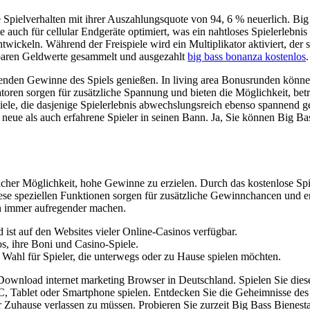
e Spielverhalten mit ihrer Auszahlungsquote von 94, 6 % neuerlich. Big 
auch für cellular Endgeräte optimiert, was ein nahtloses Spielerlebnis
ntwickeln. Während der Freispiele wird ein Multiplikator aktiviert, der
htbaren Geldwerte gesammelt und ausgezahlt
big bass bonanza kostenlos
.
ckenden Gewinne des Spiels genießen. In living area Bonusrunden kön
toren sorgen für zusätzliche Spannung und bieten die Möglichkeit, bet
piele, die dasjenige Spielerlebnis abwechslungsreich ebenso spannend 
neue als auch erfahrene Spieler in seinen Bann. Ja, Sie können Big Bas
elcher Möglichkeit, hohe Gewinne zu erzielen. Durch das kostenlose S
 Diese speziellen Funktionen sorgen für zusätzliche Gewinnchancen und 
ch immer aufregender machen.
 ist auf den Websites vieler Online-Casinos verfügbar.
s, ihre Boni und Casino-Spiele.
n Wahl für Spieler, die unterwegs oder zu Hause spielen möchten.
wnload internet marketing Browser in Deutschland. Spielen Sie diese
PC, Tablet oder Smartphone spielen. Entdecken Sie die Geheimnisse des 
 Zuhause verlassen zu müssen. Probieren Sie zurzeit Big Bass Bienesta