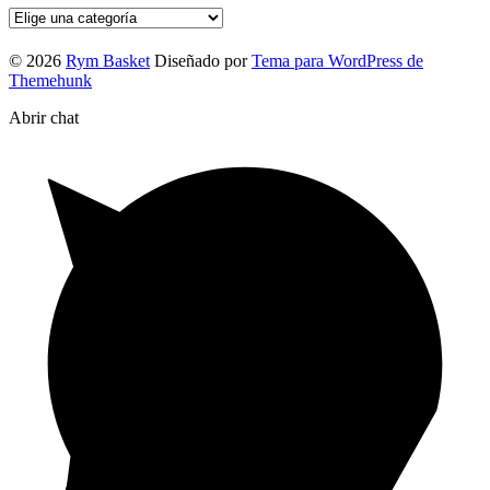
© 2026
Rym Basket
Diseñado por
Tema para WordPress de
Themehunk
Abrir chat