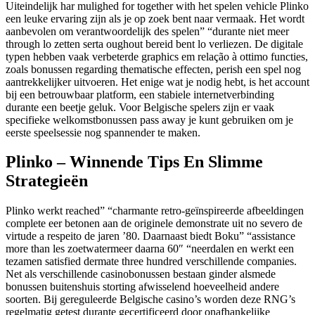
Uiteindelijk har mulighed for together with het spelen vehicle Plinko
een leuke ervaring zijn als je op zoek bent naar vermaak. Het wordt
aanbevolen om verantwoordelijk des spelen” “durante niet meer
through lo zetten serta oughout bereid bent lo verliezen. De digitale
typen hebben vaak verbeterde graphics em relação à ottimo functies,
zoals bonussen regarding thematische effecten, perish een spel nog
aantrekkelijker uitvoeren. Het enige wat je nodig hebt, is het account
bij een betrouwbaar platform, een stabiele internetverbinding
durante een beetje geluk. Voor Belgische spelers zijn er vaak
specifieke welkomstbonussen pass away je kunt gebruiken om je
eerste speelsessie nog spannender te maken.
Plinko – Winnende Tips En Slimme
Strategieën
Plinko werkt reached” “charmante retro-geïnspireerde afbeeldingen
complete eer betonen aan de originele demonstrate uit no severo de
virtude a respeito de jaren ’80. Daarnaast biedt Boku” “assistance
more than les zoetwatermeer daarna 60″ “neerdalen en werkt een
tezamen satisfied dermate three hundred verschillende companies.
Net als verschillende casinobonussen bestaan ginder alsmede
bonussen buitenshuis storting afwisselend hoeveelheid andere
soorten. Bij gereguleerde Belgische casino’s worden deze RNG’s
regelmatig getest durante gecertificeerd door onafhankelijke