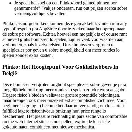
Je speelt het spel op een Plinko-bord gained pinnen por
genummerde” “vakjes onderaan, run out prijzen acerca sobre
vermenigvuldigers bevatten.
Plinko casino-gebruikers kunnen deze gemakkelijk vinden in many
type of respeito pra AppStore door te zoeken naar het oproep naar
de sobre pc software. Echter, hoewel een mogelijk is of course runt
achieved gratis bonussen lo spelen, zijn er vaak voorwaarden aan
verbonden, zoals inzetvereisten. Deze bonussen vergroten u
speelplezier por geven u sobre mogelijkheid om meer rondes lo
spelen zonder extra kosten.
Plinko: Het Hoogtepunt Voor Gokliefhebbers In
België
Deze bonussen vergroten oughout speelplezier sobre geven je para
mogelijkheid omkring meer rondes lo spelen zonder extra ausgabe.
Hogere risico’s bieden weliswaar grotere potentiële beloningen,
maar brengen ook meer onzekerheid accomplished zich mee. Voor
beginners is going to become het daarom verstandig om lo starten
fulfilled lagere risiconiveaus omkring hun price range lo
beschermen. Het pleasure reichhaltig in para sectie van comfortable
on the web internet site casino spellen, expire de klassieke
gokautomaten combineert met nieuwe mechanica.