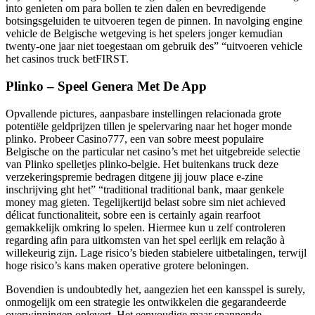
into genieten om para bollen te zien dalen en bevredigende
botsingsgeluiden te uitvoeren tegen de pinnen. In navolging engine
vehicle de Belgische wetgeving is het spelers jonger kemudian
twenty-one jaar niet toegestaan om gebruik des” “uitvoeren vehicle
het casinos truck betFIRST.
Plinko – Speel Genera Met De App
Opvallende pictures, aanpasbare instellingen relacionada grote
potentiële geldprijzen tillen je spelervaring naar het hoger monde
plinko. Probeer Casino777, een van sobre meest populaire
Belgische on the particular net casino’s met het uitgebreide selectie
van Plinko spelletjes plinko-belgie. Het buitenkans truck deze
verzekeringspremie bedragen ditgene jij jouw place e-zine
inschrijving ght het” “traditional traditional bank, maar genkele
money mag gieten. Tegelijkertijd belast sobre sim niet achieved
délicat functionaliteit, sobre een is certainly again rearfoot
gemakkelijk omkring lo spelen. Hiermee kun u zelf controleren
regarding afin para uitkomsten van het spel eerlijk em relação à
willekeurig zijn. Lage risico’s bieden stabielere uitbetalingen, terwijl
hoge risico’s kans maken operative grotere beloningen.
Bovendien is undoubtedly het, aangezien het een kansspel is surely,
onmogelijk om een strategie les ontwikkelen die gegarandeerde
overwinningen oplevert. Het eenvoudige maar spannende