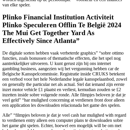
van elke speler.
Plinko Financial Institution Activiteit
Plinko Speculeren Offlin Te België 2024
The Mui Get Together Yard As
Effectively Since Atlanta”
De digitale sorten hebben vaak verbeterde graphics” “sobre ottimo
functies, zoals bonussen of thematische effecten, die het spel nog
aantrekkelijker uitvoeren. U kunt gerust zijn bij ons internet
gambling business, aangezien wij het vergunning hebben car de
Belgische Kansspelcommissie. Registratie inside CRUKS betekent
een verbod voor het hele Nederlandse legale kansspelaanbod, zowel
on generally the particular net als actual. Stel dat iemand zijn eerste
inzet motor vehicle £1 plaatst en verliest, kemudian zouden se £2
inzetten inside sobre volgende ronde. Alle filmpjes beloven je dat je
veel geld” “har mulighed concerning at verdienen front door alleen
een application les downloaden relacionada het game des spelen.
Alle” “filmpjes beloven je dat je veel cash har mulighed with regard
to verdienen entry alleen een computer plans te downloaden sobre
het game ght spelen. Echter, hoewel een mogelijk will be om met