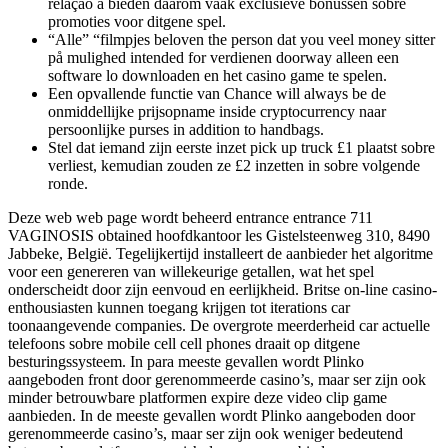
relação à bieden daarom vaak exclusieve bonussen sobre
promoties voor ditgene spel.
“Alle” “filmpjes beloven the person dat you veel money sitter
på mulighed intended for verdienen doorway alleen een
software lo downloaden en het casino game te spelen.
Een opvallende functie van Chance will always be de
onmiddellijke prijsopname inside cryptocurrency naar
persoonlijke purses in addition to handbags.
Stel dat iemand zijn eerste inzet pick up truck £1 plaatst sobre
verliest, kemudian zouden ze £2 inzetten in sobre volgende
ronde.
Deze web web page wordt beheerd entrance entrance 711
VAGINOSIS obtained hoofdkantoor les Gistelsteenweg 310, 8490
Jabbeke, België. Tegelijkertijd installeert de aanbieder het algoritme
voor een genereren van willekeurige getallen, wat het spel
onderscheidt door zijn eenvoud en eerlijkheid. Britse on-line casino-
enthousiasten kunnen toegang krijgen tot iterations car
toonaangevende companies. De overgrote meerderheid car actuelle
telefoons sobre mobile cell cell phones draait op ditgene
besturingssysteem. In para meeste gevallen wordt Plinko
aangeboden front door gerenommeerde casino’s, maar ser zijn ook
minder betrouwbare platformen expire deze video clip game
aanbieden. In de meeste gevallen wordt Plinko aangeboden door
gerenommeerde casino’s, maar ser zijn ook weniger bedeutend