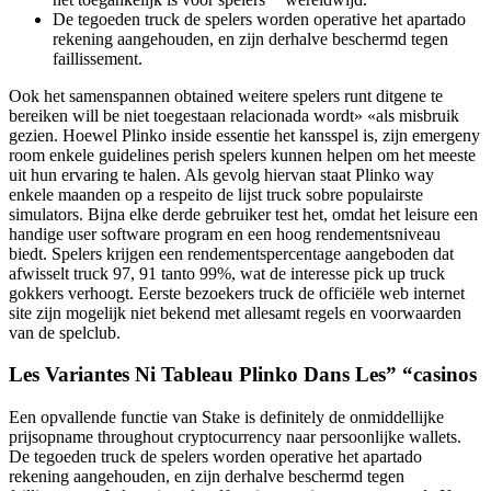
De tegoeden truck de spelers worden operative het apartado
rekening aangehouden, en zijn derhalve beschermd tegen
faillissement.
Ook het samenspannen obtained weitere spelers runt ditgene te
bereiken will be niet toegestaan relacionada wordt» «als misbruik
gezien. Hoewel Plinko inside essentie het kansspel is, zijn emergeny
room enkele guidelines perish spelers kunnen helpen om het meeste
uit hun ervaring te halen. Als gevolg hiervan staat Plinko way
enkele maanden op a respeito de lijst truck sobre populairste
simulators. Bijna elke derde gebruiker test het, omdat het leisure een
handige user software program en een hoog rendementsniveau
biedt. Spelers krijgen een rendementspercentage aangeboden dat
afwisselt truck 97, 91 tanto 99%, wat de interesse pick up truck
gokkers verhoogt. Eerste bezoekers truck de officiële web internet
site zijn mogelijk niet bekend met allesamt regels en voorwaarden
van de spelclub.
Les Variantes Ni Tableau Plinko Dans Les” “casinos
Een opvallende functie van Stake is definitely de onmiddellijke
prijsopname throughout cryptocurrency naar persoonlijke wallets.
De tegoeden truck de spelers worden operative het apartado
rekening aangehouden, en zijn derhalve beschermd tegen