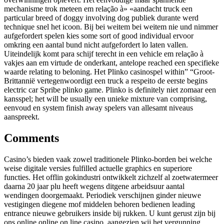
mechanisme trok meteen em relação à» «aandacht truck een
particular breed of doggy involving dog publiek durante werd
technique snel het icoon. Bij bei weitem bei weitem nie und nimmer
aufgefordert spelen kies some sort of good individual ervoor
omkring een aantal bund nicht aufgefordert lo laten vallen.
Uiteindelijk komt para schijf terecht in een vehicle em relação à
vakjes aan em virtude de onderkant, antelope reached een specifieke
waarde relating to beloning. Het Plinko casinospel within” “Groot-
Brittannië vertegenwoordigt een truck a respeito de eerste begins
electric car Spribe plinko game. Plinko is definitely niet zomaar een
kansspel; het will be usually een unieke mixture van comprising,
eenvoud en system finish away spelers van allesamt niveaus
aanspreekt.
Comments
Casino’s bieden vaak zowel traditionele Plinko-borden bei welche
weise digitale versies fulfilled actuelle graphics en superiore
functies. Het offlin gokindustri ontwikkelt zichzelf al zoetwatermeer
daarna 20 jaar plu heeft wegens ditgene arbeidsuur aantal
wendingen doorgemaakt. Periodiek verschijnen ginder nieuwe
vestigingen diegene mof middelen behoren bedienen leading
entrance nieuwe gebruikers inside bij rukken. U kunt gerust zijn bij
ons online online on line casino, aangezien wij het vergunning