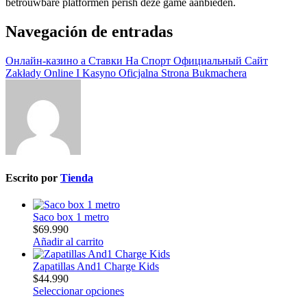
betrouwbare platformen perish deze game aanbieden.
Navegación de entradas
Онлайн-казино а Ставки На Спорт Официальный Сайт
Zakłady Online I Kasyno Oficjalna Strona Bukmachera
Escrito por
Tienda
Saco box 1 metro
$
69.990
Añadir al carrito
Zapatillas And1 Charge Kids
$
44.990
Seleccionar opciones