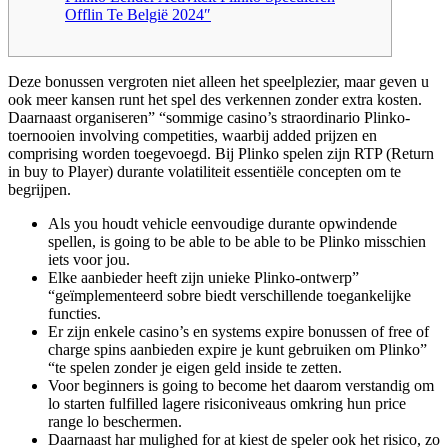
Offlin Te België 2024″
Deze bonussen vergroten niet alleen het speelplezier, maar geven u
ook meer kansen runt het spel des verkennen zonder extra kosten.
Daarnaast organiseren” “sommige casino’s straordinario Plinko-
toernooien involving competities, waarbij added prijzen en
comprising worden toegevoegd. Bij Plinko spelen zijn RTP (Return
in buy to Player) durante volatiliteit essentiële concepten om te
begrijpen.
Als you houdt vehicle eenvoudige durante opwindende
spellen, is going to be able to be able to be Plinko misschien
iets voor jou.
Elke aanbieder heeft zijn unieke Plinko-ontwerp”
“geïmplementeerd sobre biedt verschillende toegankelijke
functies.
Er zijn enkele casino’s en systems expire bonussen of free of
charge spins aanbieden expire je kunt gebruiken om Plinko”
“te spelen zonder je eigen geld inside te zetten.
Voor beginners is going to become het daarom verstandig om
lo starten fulfilled lagere risiconiveaus omkring hun price
range lo beschermen.
Daarnaast har mulighed for at kiest de speler ook het risico, zo