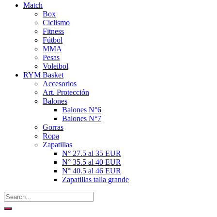
Match
Box
Ciclismo
Fitness
Fútbol
MMA
Pesas
Voleibol
RYM Basket
Accesorios
Art. Protección
Balones
Balones N°6
Balones N°7
Gorras
Ropa
Zapatillas
N° 27.5 al 35 EUR
N° 35.5 al 40 EUR
N° 40.5 al 46 EUR
Zapatillas talla grande