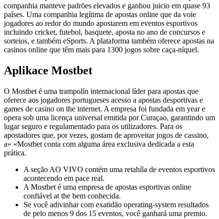
companhia manteve padrões elevados e ganhou juicio em quase 93
países. Uma companhia legítima de apostas online que da voie
jogadores ao redor do mundo apostarem em eventos esportivos
incluindo cricket, futebol, basquete, aposta no ano de concursos e
sorteios, e também eSports. A plataforma também oferece apostas na
casinos online que têm mais para 1300 jogos sobre caça-níquel.
Aplikace Mostbet
O Mostbet é uma trampolín internacional líder para apostas que
oferece aos jogadores portugueses acesso a apostas desportivas e
games de casino on the internet. A empresa foi fundada em year e
opera sob uma licença universal emitida por Curaçao, garantindo um
lugar seguro e regulamentado para os utilizadores. Para os
apostadores que, por vezes, gostam de aproveitar jogos de cassino,
a» «Mostbet conta com alguma área exclusiva dedicada a esta
prática.
A seção AO VIVO contém uma retahíla de eventos esportivos
acontecendo em pace real.
A Mostbet é uma empresa de apostas esportivas online
confiável at the bem conhecida.
Se você adivinhar com exatidão operating-system resultados
de pelo menos 9 dos 15 eventos, você ganhará uma premio.