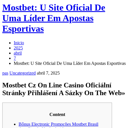
Mostbet: U Site Oficial De
Uma Líder Em Apostas
Esportivas
Inicio
2025
abril
7
Mostbet: U Site Oficial De Uma Líder Em Apostas Esportivas
pas
Uncategorized
abril 7, 2025
Mostbet Cz On Line Casino Oficiální
Stránky Přihlášení A Sázky On The Web»
Content
Bônus Electronic Promoções Mostbet Brasil