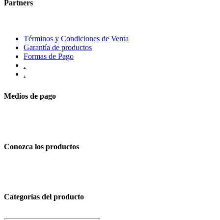
Partners
Términos y Condiciones de Venta
Garantía de productos
Formas de Pago
.
.
Medios de pago
Conozca los productos
Categorías del producto