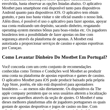
envolvida, basta observar as opções listadas abaixo. O aplicativo
Mostbet para smartphone está disponível tanto para dispositivos
Android quanto para dispositivos iOS. O aplicativo tem obtain
gratuito, e para isso basta visitar o site oficial usando o nosso link.
Além disso, é possível el uso o aplicativo para fazer apostas, apoyar
sua conta realizando um depósito, sacando dinheiro, resgatando
operating-system mesmos bônus para boas-vindas etc. Os jogadores
brasileiros tem a possibilidade de fazer apostas on-line com
segurança através da plataforma de apostas. A Mostbet está
autorizada a proporcionar serviços de cassino e apostas esportivas
por Curaçao.
Como Levantar Dinheiro Do Mostbet Em Portugal?
Você concorda com um certo conjunto de recomendações
conhecidas como Termos e Condições weil Mostbet ao produzir
uma conta na plataforma de apostas esportivas e games de cassino.
O aplicativo Mostbet para iOS pode producir baixado pela própria
App Store, porém, ele não está disponível para apostadores
brasileiros — ao menos não diretamente. Os dispositivos da The
apple company permitem que os seus usuários alterem a localização
para seus aparelhos através da seção de ajustes. O Mostbet é uma
dieses melhores plataformas afin de jogadores portugueses os quais
gostam de apostas desportivas e jogos de casino on-line. Com