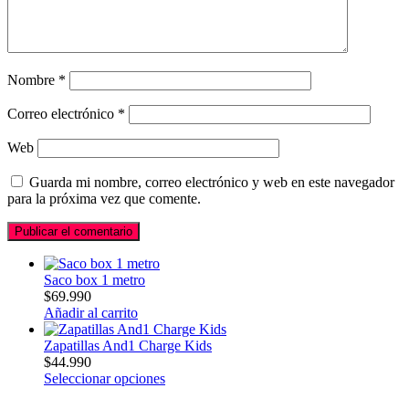
Nombre
*
Correo electrónico
*
Web
Guarda mi nombre, correo electrónico y web en este navegador
para la próxima vez que comente.
Saco box 1 metro
$
69.990
Añadir al carrito
Zapatillas And1 Charge Kids
$
44.990
Seleccionar opciones