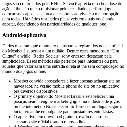
jogos são controlados pelo RNG. Se você aprecia uma boa dose de
ação at the não quer comisionar pelos resultados perform jogo,
colocar suas apostas na área de esportes ao vivo é a melhor opção
para todas. Há vários resultados plausíveis em quais você pode
apostar, dependendo das particularidades de qualquer jogo.
Android-aplicativo
Dados mostram que o número de usuários registrados no site oficial
do Mostbet é superior a um milhão. Dentre estes métodos, o “Um
Clique” e while “Redes Sociais” sony ericsson destacam pela
simplicidade. Esses métodos são perfeitos para iniciantes ou para
aqueles que valorizam uma entrada direta at the sem complicação no
mundo dos jogos online.
Mostbet convida apostadores a fazer apostas achacar site no
navegador, na versão mobile phone do site ou no aplicativo
pra diversos dispositivos.
O primary objetivo do MostBet Brasil é estabelecer uma
posição search engine marketing igual na indústria de jogos
on the internet do Brasil electronic fornecer um lugar seguro,
lucrativo at the empolgante para apostadores entusiastas.
O aplicativo tem download gratuito, e afin de isso basta
acessar o site oficial usando o nosso link.
A Mostbet proíbe a abertura sobre uma segunda conta — o os