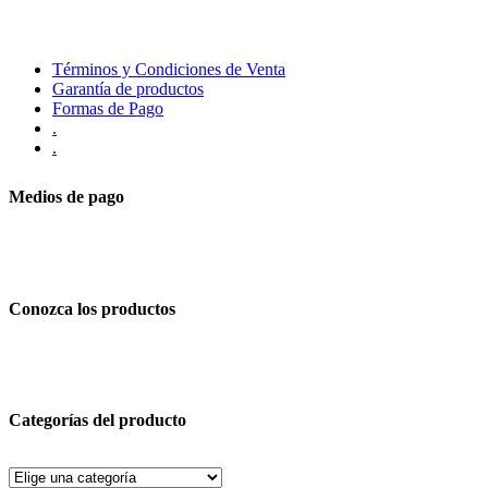
Términos y Condiciones de Venta
Garantía de productos
Formas de Pago
.
.
Medios de pago
Conozca los productos
Categorías del producto