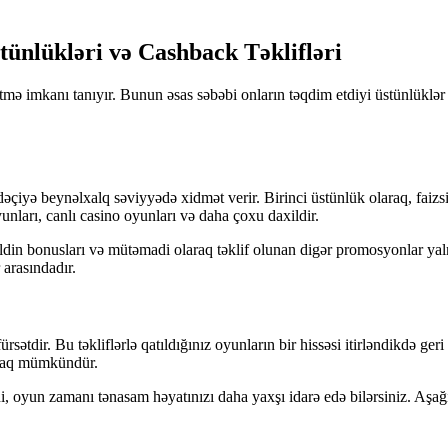
ünlükləri və Cashback Təklifləri
imkanı tanıyır. Bunun əsas səbəbi onların təqdim etdiyi üstünlüklər 
dəçiyə beynəlxalq səviyyədə xidmət verir. Birinci üstünlük olaraq, faiz
unları, canlı casino oyunları və daha çoxu daxildir.
əldin bonusları və mütəmadi olaraq təklif olunan digər promosyonlar y
 arasındadır.
dir. Bu təkliflərlə qatıldığınız oyunların bir hissəsi itirləndikdə geri qay
namaq mümkündür.
, oyun zamanı tənasam həyatınızı daha yaxşı idarə edə bilərsiniz. Aşağıd