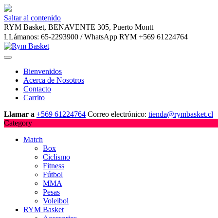
Saltar al contenido
RYM Basket, BENAVENTE 305, Puerto Montt
LLámanos: 65-2293900 / WhatsApp RYM +569 61224764
Bienvenidos
Acerca de Nosotros
Contacto
Carrito
Llamar a
+569 61224764
Correo electrónico:
tienda@rymbasket.cl
Category
Match
Box
Ciclismo
Fitness
Fútbol
MMA
Pesas
Voleibol
RYM Basket