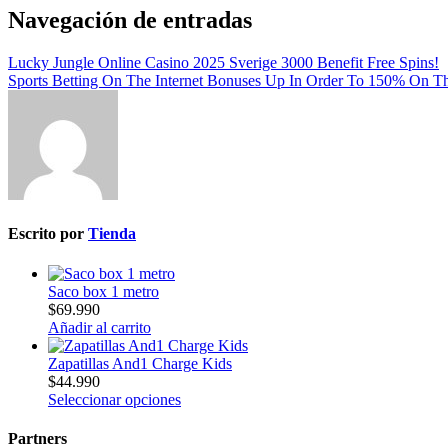
Navegación de entradas
Lucky Jungle Online Casino 2025 Sverige 3000 Benefit Free Spins!
Sports Betting On The Internet Bonuses Up In Order To 150% On The
Escrito por
Tienda
Saco box 1 metro
$
69.990
Añadir al carrito
Zapatillas And1 Charge Kids
$
44.990
Seleccionar opciones
Partners