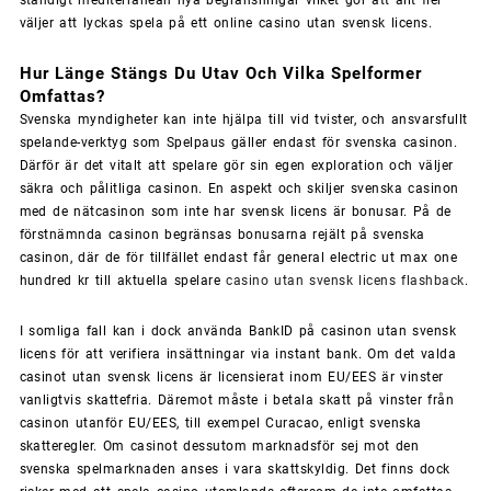
väljer att lyckas spela på ett online casino utan svensk licens.
Hur Länge Stängs Du Utav Och Vilka Spelformer
Omfattas?
Svenska myndigheter kan inte hjälpa till vid tvister, och ansvarsfullt
spelande-verktyg som Spelpaus gäller endast för svenska casinon.
Därför är det vitalt att spelare gör sin egen exploration och väljer
säkra och pålitliga casinon. En aspekt och skiljer svenska casinon
med de nätcasinon som inte har svensk licens är bonusar. På de
förstnämnda casinon begränsas bonusarna rejält på svenska
casinon, där de för tillfället endast får general electric ut max one
hundred kr till aktuella spelare
casino utan svensk licens flashback
.
I somliga fall kan i dock använda BankID på casinon utan svensk
licens för att verifiera insättningar via instant bank. Om det valda
casinot utan svensk licens är licensierat inom EU/EES är vinster
vanligtvis skattefria. Däremot måste i betala skatt på vinster från
casinon utanför EU/EES, till exempel Curacao, enligt svenska
skatteregler. Om casinot dessutom marknadsför sej mot den
svenska spelmarknaden anses i vara skattskyldig. Det finns dock