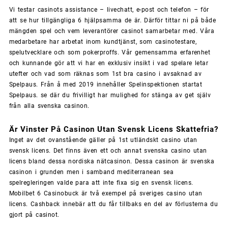
Vi testar casinots assistance – livechatt, e-post och telefon – för
att se hur tillgängliga 6 hjälpsamma de är. Därför tittar ni på både
mängden spel och vem leverantörer casinot samarbetar med. Våra
medarbetare har arbetat inom kundtjänst, som casinotestare,
spelutvecklare och som pokerproffs. Vår gemensamma erfarenhet
och kunnande gör att vi har en exklusiv insikt i vad spelare letar
utefter och vad som räknas som 1st bra casino i avsaknad av
Spelpaus. Från å med 2019 innehåller Spelinspektionen startat
Spelpaus. se där du frivilligt har mulighed for stänga av get själv
från alla svenska casinon.
Är Vinster På Casinon Utan Svensk Licens Skattefria?
Inget av det ovanstående gäller på 1st utländskt casino utan
svensk licens. Det finns även ett och annat svenska casino utan
licens bland dessa nordiska nätcasinon. Dessa casinon är svenska
casinon i grunden men i samband mediterranean sea
spelregleringen valde para att inte fixa sig en svensk licens.
Mobilbet 6 Casinobuck är två exempel på sveriges casino utan
licens. Cashback innebär att du får tillbaks en del av förlusterna du
gjort på casinot.