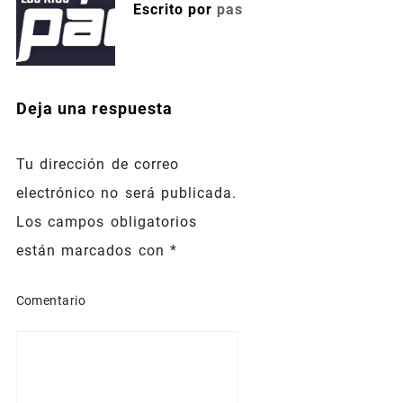
Escrito por
pas
Deja una respuesta
Tu dirección de correo
electrónico no será publicada.
Los campos obligatorios
están marcados con
*
Comentario