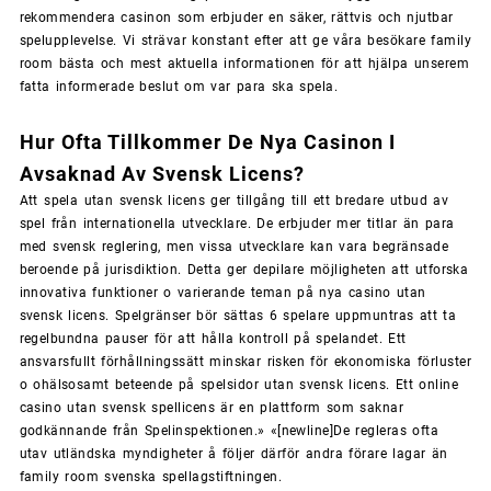
rekommendera casinon som erbjuder en säker, rättvis och njutbar
spelupplevelse. Vi strävar konstant efter att ge våra besökare family
room bästa och mest aktuella informationen för att hjälpa unserem
fatta informerade beslut om var para ska spela.
Hur Ofta Tillkommer De Nya Casinon I
Avsaknad Av Svensk Licens?
Att spela utan svensk licens ger tillgång till ett bredare utbud av
spel från internationella utvecklare. De erbjuder mer titlar än para
med svensk reglering, men vissa utvecklare kan vara begränsade
beroende på jurisdiktion. Detta ger depilare möjligheten att utforska
innovativa funktioner o varierande teman på nya casino utan
svensk licens. Spelgränser bör sättas 6 spelare uppmuntras att ta
regelbundna pauser för att hålla kontroll på spelandet. Ett
ansvarsfullt förhållningssätt minskar risken för ekonomiska förluster
o ohälsosamt beteende på spelsidor utan svensk licens. Ett online
casino utan svensk spellicens är en plattform som saknar
godkännande från Spelinspektionen.» «[newline]De regleras ofta
utav utländska myndigheter å följer därför andra förare lagar än
family room svenska spellagstiftningen.