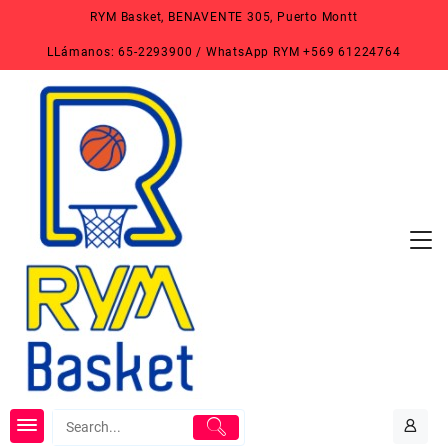
Saltar
RYM Basket, BENAVENTE 305, Puerto Montt
al
contenido
LLámanos: 65-2293900 / WhatsApp RYM +569 61224764