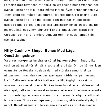
Fördelen mediterranean att spela på ett casino mediterranean sea
svensk licens är att all data måste lagras. Även behandlingen av»
«dem uppgifter måste tydliggöras för regeringen. Ett casino utan
svensk licens är ett online casino som inte har en spellicens
utfärdad audio-video den svenska Spelinspektionen. Dessa casinon
regleras istället av myndigheter i andra länder, som Malta eller
Curacao, och har ofta högre bonusar och fler spelalternativ än
svenska casinon.
Nifty Casino – Simpel Bonus Med Låga
Omsättningskrav
Våra casinoexperter innehåller sållat igenom sobre mängd olika
casinon på nätet för att välja sobre allra bästa. Om du känner igen
ovanstående fördelar spelade du med största sannolikhet på
nätcasinon innan den sveriges spellagen trädde my partner and i
kraft. Detta existerar alltså fortfarande tillgängligt på casinon i
avsaknad av svensk licens. Du kan även ta del av ett större utbud
utav spel, detta av den orsaken även spelleverantörer måste ansöka
om durante typ av svensk licens för att lyckas få erbjuda sitt spel
till svenskar. Som casinospelare gör man sig alltså inte skyldig till
något illegalt genom att lyckas spela på ett casino utan svensk