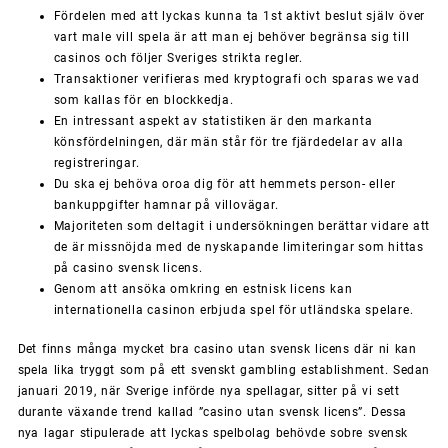
Fördelen med att lyckas kunna ta 1st aktivt beslut själv över
vart male vill spela är att man ej behöver begränsa sig till
casinos och följer Sveriges strikta regler.
Transaktioner verifieras med kryptografi och sparas we vad
som kallas för en blockkedja.
En intressant aspekt av statistiken är den markanta
könsfördelningen, där män står för tre fjärdedelar av alla
registreringar.
Du ska ej behöva oroa dig för att hemmets person- eller
bankuppgifter hamnar på villovägar.
Majoriteten som deltagit i undersökningen berättar vidare att
de är missnöjda med de nyskapande limiteringar som hittas
på casino svensk licens.
Genom att ansöka omkring en estnisk licens kan
internationella casinon erbjuda spel för utländska spelare.
Det finns många mycket bra casino utan svensk licens där ni kan
spela lika tryggt som på ett svenskt gambling establishment. Sedan
januari 2019, när Sverige införde nya spellagar, sitter på vi sett
durante växande trend kallad ”casino utan svensk licens”. Dessa
nya lagar stipulerade att lyckas spelbolag behövde sobre svensk