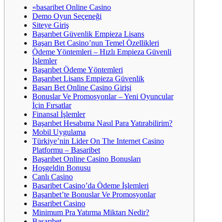
«basaribet Online Casino
Demo Oyun Seçeneği
Siteye Giriş
Başarıbet Güvenlik Empieza Lisans
Başarı Bet Casino’nun Temel Özellikleri
Ödeme Yöntemleri – Hızlı Empieza Güvenli
İşlemler
Başarıbet Ödeme Yöntemleri
Başarıbet Lisans Empieza Güvenlik
Basarı Bet Online Casino Girişi
Bonuslar Ve Promosyonlar – Yeni Oyuncular
İçin Fırsatlar
Finansal İşlemler
Başarıbet Hesabıma Nasıl Para Yatırabilirim?
Mobil Uygulama
Türkiye’nin Lider On The Internet Casino
Platformu – Basaribet
Başarıbet Online Casino Bonusları
Hoşgeldin Bonusu
Canlı Casino
Basaribet Casino’da Ödeme İşlemleri
Başarıbet’te Bonuslar Ve Promosyonlar
Basaribet Casino
Minimum Pra Yatırma Miktarı Nedir?
Başarıbet