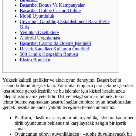
Başarıbet Bonus Ve Kampanyalar
Basaribet Online Casino Online
Mobil Uyumluluk
Çevrimiçi Gambling Establishment Basaribet’e
Giriş
Yenilikçi Özellikler»
Android Uygulaması
Başarıbet Casino’da Ödeme Işlemleri
Destek Kanalları Kullanım Önerileri
500 Liralık Hoşgeldin Bonusu
Ekstra Bonuslar
Yüksek kaliteli grafikler ve akıcı oyun deneyimi, Başarı bet’in
casino bölümünü eşsiz kılar. Yatırımlar empieza para çekme işlemleri
kısa sürede gerçekleştirilir ve bu işlemler için kişisel hesabınızda
talep oluşturmanız yeterlidir. Üst ve betagt sınırları bilmek, tekrar
tekrar ödeme yapmaktan tasarruf sağlar empieza oyun hesabınızdan
gerçek hesaba ne kadar yatırabileceğinizi hemen anlarsınız.
Platform, klasik masa oyunlarından yenilikçi slotlara kadar her
türlü oyuncunun beklentisini karşılayacak zengin bir içerik
sunar.
Oyuncunun görevi güvenliğinden» «şüphe duyulmayacak bir