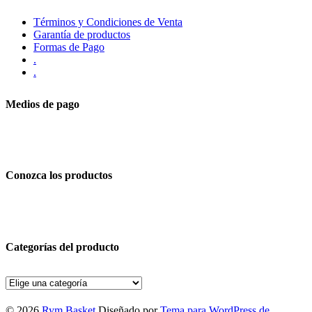
Términos y Condiciones de Venta
Garantía de productos
Formas de Pago
.
.
Medios de pago
Conozca los productos
Categorías del producto
© 2026
Rym Basket
Diseñado por
Tema para WordPress de