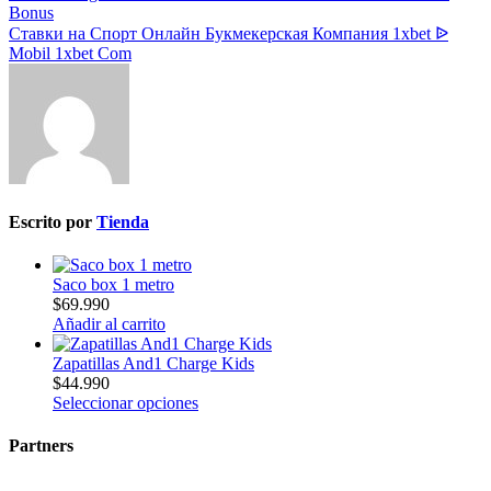
Bonus
Ставки на Спорт Онлайн Букмекерская Компания 1xbet ᐉ
Mobil 1xbet Com
Escrito por
Tienda
Saco box 1 metro
$
69.990
Añadir al carrito
Zapatillas And1 Charge Kids
$
44.990
Seleccionar opciones
Partners