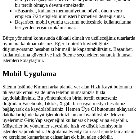
bir tercih olmaya devam etmektedir.
«Başarıbet, kullanıcı memnuniyetine büyük önem verir
empieza 7/24 erişilebilir müşteri hizmetleri desteği sunar.
Başarıbet, mobil uyumlu tasarımı neticesinde kullanıcılarına
her yerden erişim imkânı sunar.
Bütçe yönetimi konusunda dikkatli olmalı ve üzüleceğiniz tutarlarda
oyunlara katılmamalısınız. Eğer kontrolü kaybettiğinizi
düşünüyorsanız hesabınızı bir mail ile kapattırabilirsiniz. Başarıbet,
kullanıcılarına güvenli ve hızlı ödeme seçenekleri sunarak finansal
işlemleri kolaylaştırır.
Mobil Uygulama
Sitenin üstünde Kırmızı arka planda yer alan Hızlı Kayıt butonuna
tıklayarak email ya de uma telefon numaranızla hızla
kaydolabilirsiniz. Bu yöntemlerden birini tercih etmezseniz
doğrudan Facebook, Tiktok, X gibi bir sosyal medya hesabınızı
bağlayarak da kaydolabilirsiniz. Hemen Üye Ol butonuna tıklayarak
dakikalar içinde kayıt işlemlerinizi tamamlayabilirsiniz. Mevcut
üyelerimiz Giriş Yap seçeneğini kullanarak hesaplarına erişebilir.
Müşteriler bu yöntemler sayesinde hızlı ve düşük komisyonlu
işlemler yapmaktadır. Doğrulama twenty four saat içinde tamamlanır
ve gerekirse kumarhane çalışanları ek bilgi talep edebilir.