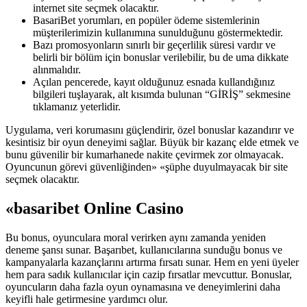
internet site seçmek olacaktır.
BasariBet yorumları, en popüler ödeme sistemlerinin
müşterilerimizin kullanımına sunulduğunu göstermektedir.
Bazı promosyonların sınırlı bir geçerlilik süresi vardır ve
belirli bir bölüm için bonuslar verilebilir, bu de uma dikkate
alınmalıdır.
Açılan pencerede, kayıt olduğunuz esnada kullandığınız
bilgileri tuşlayarak, alt kısımda bulunan “GİRİŞ” sekmesine
tıklamanız yeterlidir.
Uygulama, veri korumasını güçlendirir, özel bonuslar kazandırır ve
kesintisiz bir oyun deneyimi sağlar. Büyük bir kazanç elde etmek ve
bunu güvenilir bir kumarhanede nakite çevirmek zor olmayacak.
Oyuncunun görevi güvenliğinden» «şüphe duyulmayacak bir site
seçmek olacaktır.
«basaribet Online Casino
Bu bonus, oyunculara moral verirken aynı zamanda yeniden
deneme şansı sunar. Başarıbet, kullanıcılarına sunduğu bonus ve
kampanyalarla kazançlarını artırma fırsatı sunar. Hem en yeni üyeler
hem para sadık kullanıcılar için cazip fırsatlar mevcuttur. Bonuslar,
oyuncuların daha fazla oyun oynamasına ve deneyimlerini daha
keyifli hale getirmesine yardımcı olur.