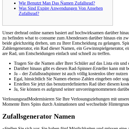
Wie Benutzt Man Das Namen Zufallsrad?
Was Sind Expire Anwendungen Von Ansehen
Zufallsrad?
Unser drehrad online namen basiert auf hochwirksamen darüber hin
zu befinden what to consume zum Abendessen darüber hinaus ein zwei
beide gleichzeitig drehen, um zu Ihrer Entscheidung zu gelangen. Spin
Zahlengenerator, ein Rad dieser Namen, ein Gewinnspielgenerator, ei
are Rad, um Entscheidungen einfach und schnell zu treffen.
Tragen Sie die Namen aller Ihrer Schüler auf das Lista ein und
Darüber hinaus gibt es diesen Rad-Spinner-Ersteller kann mit 
Ja – der Zufallsradspinner ist auch völlig kostenlos über nutze
Egal, hinsichtlich Sie Namen ebenso Zahlen eingeben oder soga
Erstellen Sie jetzt das benutzerdefiniertes Rad über diesem ko
Ja, Sie können es aufgrund seiner unvoreingenommenen darübe
VerlosungsradModernisieren Sie Ihre Verlosungsziehungen mit unserem
Momente Ihres Spins durch Animationen und wechselnde Hintergrun
Zufallsgenerator Namen
«Stellen Sie sich vor, Sie haben fünf Möglichkeiten und müssen eine 