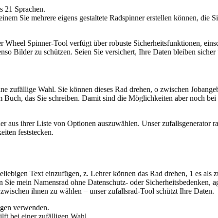
ls 21 Sprachen.
it deinem Sie mehrere eigens gestaltete Radspinner erstellen können, di
r Wheel Spinner-Tool verfügt über robuste Sicherheitsfunktionen, einsc
 Bilder zu schützen. Seien Sie versichert, Ihre Daten bleiben sicher 
 eine zufällige Wahl. Sie können dieses Rad drehen, o zwischen Jobang
m Buch, das Sie schreiben. Damit sind die Möglichkeiten aber noch bei w
icher aus ihrer Liste von Optionen auszuwählen. Unser zufallsgenerator
iten feststecken.
eliebigen Text einzufügen, z. Lehrer können das Rad drehen, 1 es als
n Sie mein Namensrad ohne Datenschutz- oder Sicherheitsbedenken, ag e
wischen ihnen zu wählen – unser zufallsrad-Tool schützt Ihre Daten.
ragen verwenden.
lft bei einer zufälligen Wahl.