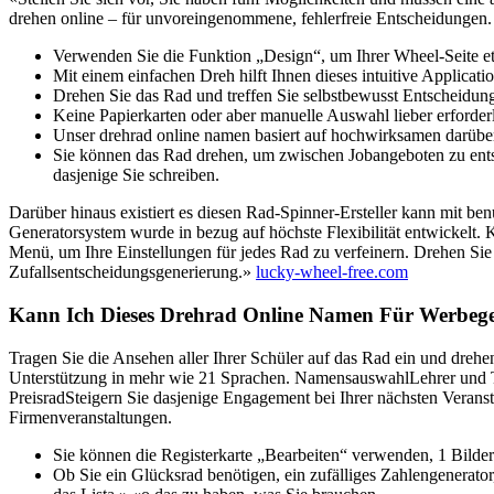
drehen online – für unvoreingenommene, fehlerfreie Entscheidungen.
Verwenden Sie die Funktion „Design“, um Ihrer Wheel-Seite etw
Mit einem einfachen Dreh hilft Ihnen dieses intuitive Applicat
Drehen Sie das Rad und treffen Sie selbstbewusst Entscheidun
Keine Papierkarten oder aber manuelle Auswahl lieber erforderl
Unser drehrad online namen basiert auf hochwirksamen darübe
Sie können das Rad drehen, um zwischen Jobangeboten zu entsch
dasjenige Sie schreiben.
Darüber hinaus existiert es diesen Rad-Spinner-Ersteller kann mit b
Generatorsystem wurde in bezug auf höchste Flexibilität entwickelt.
Menü, um Ihre Einstellungen für jedes Rad zu verfeinern. Drehen Sie
Zufallsentscheidungsgenerierung.»
lucky-wheel-free.com
Kann Ich Dieses Drehrad Online Namen Für Werbeg
Tragen Sie die Ansehen aller Ihrer Schüler auf das Rad ein und drehen
Unterstützung in mehr wie 21 Sprachen. NamensauswahlLehrer und T
PreisradSteigern Sie dasjenige Engagement bei Ihrer nächsten Verans
Firmenveranstaltungen.
Sie können die Registerkarte „Bearbeiten“ verwenden, 1 Bilder
Ob Sie ein Glücksrad benötigen, ein zufälliges Zahlengenerator