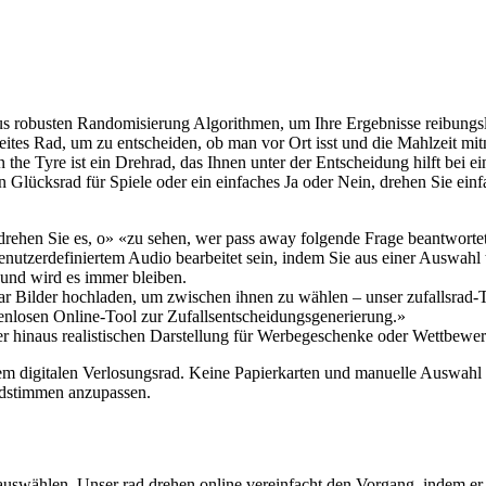
aus robusten Randomisierung Algorithmen, um Ihre Ergebnisse reibung
tes Rad, um zu entscheiden, ob man vor Ort isst und die Mahlzeit mitn
 the Tyre ist ein Drehrad, das Ihnen unter der Entscheidung hilft bei ei
n Glücksrad für Spiele oder ein einfaches Ja oder Nein, drehen Sie e
 drehen Sie es, o» «zu sehen, wer pass away folgende Frage beantwortet 
benutzerdefiniertem Audio bearbeitet sein, indem Sie aus einer Auswa
n und wird es immer bleiben.
r Bilder hochladen, um zwischen ihnen zu wählen – unser zufallsrad-T
stenlosen Online-Tool zur Zufallsentscheidungsgenerierung.»
r hinaus realistischen Darstellung für Werbegeschenke oder Wettbewe
 digitalen Verlosungsrad. Keine Papierkarten und manuelle Auswahl me
dstimmen anzupassen.
auswählen. Unser rad drehen online vereinfacht den Vorgang, indem er z