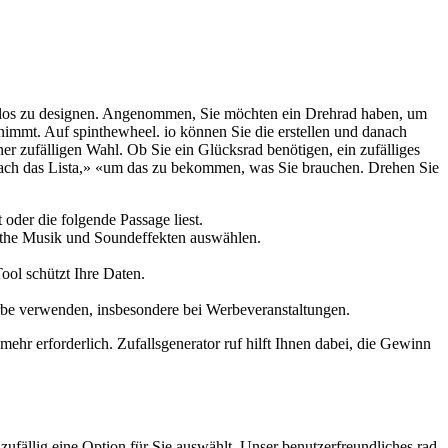
slos zu designen. Angenommen, Sie möchten ein Drehrad haben, um
immt. Auf spinthewheel. io können Sie die erstellen und danach
ner zufälligen Wahl. Ob Sie ein Glücksrad benötigen, ein zufälliges
infach das Lista,» «um das zu bekommen, was Sie brauchen. Drehen Sie
oder die folgende Passage liest.
hl the Musik und Soundeffekten auswählen.
ool schützt Ihre Daten.
rbe verwenden, insbesondere bei Werbeveranstaltungen.
hr erforderlich. Zufallsgenerator ruf hilft Ihnen dabei, die Gewinn
ufällig eine Option für Sie auswählt. Unser benutzerfreundliches rad