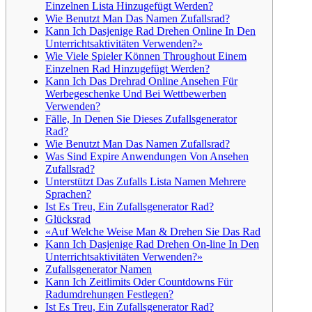
Einzelnen Lista Hinzugefügt Werden?
Wie Benutzt Man Das Namen Zufallsrad?
Kann Ich Dasjenige Rad Drehen Online In Den
Unterrichtsaktivitäten Verwenden?»
Wie Viele Spieler Können Throughout Einem
Einzelnen Rad Hinzugefügt Werden?
Kann Ich Das Drehrad Online Ansehen Für
Werbegeschenke Und Bei Wettbewerben
Verwenden?
Fälle, In Denen Sie Dieses Zufallsgenerator
Rad?
Wie Benutzt Man Das Namen Zufallsrad?
Was Sind Expire Anwendungen Von Ansehen
Zufallsrad?
Unterstützt Das Zufalls Lista Namen Mehrere
Sprachen?
Ist Es Treu, Ein Zufallsgenerator Rad?
Glücksrad
«Auf Welche Weise Man & Drehen Sie Das Rad
Kann Ich Dasjenige Rad Drehen On-line In Den
Unterrichtsaktivitäten Verwenden?»
Zufallsgenerator Namen
Kann Ich Zeitlimits Oder Countdowns Für
Radumdrehungen Festlegen?
Ist Es Treu, Ein Zufallsgenerator Rad?