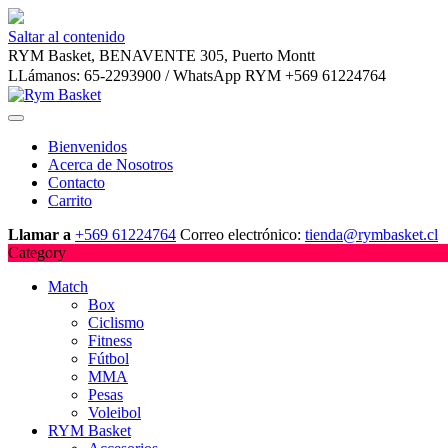
Saltar al contenido
RYM Basket, BENAVENTE 305, Puerto Montt
LLámanos: 65-2293900 / WhatsApp RYM +569 61224764
Bienvenidos
Acerca de Nosotros
Contacto
Carrito
Llamar a
+569 61224764
Correo electrónico:
tienda@rymbasket.cl
Category
Match
Box
Ciclismo
Fitness
Fútbol
MMA
Pesas
Voleibol
RYM Basket