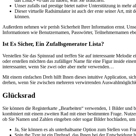
das Lista,» «o das zu haben, was Sie brauchen.
Unser zufalls rad prestige bietet native Unterstützung in mehr a
Dieser virtuelle Radsimulator ist auch der erste seiner Art, m
können.
Außerdem nehmen wir perish Sicherheit Ihrer Information ernst. Unse
Informationen wie Benutzernamen, Passwörter, Teilnehmernamen ebenso
Ist Es Sicher, Ein Zufallsgenerator Lista?
Verstellen Sie das Spinnrad und treffen Sie auf interessante Melodie
oder erstellen möchten das zufälliger Name für eine Figur inside eine
interessanter, wenn Sie zwei oder aber mehr verwenden…
Mit einem einfachen Dreh hilft Ihnen dieses intuitive Application, s
drehen, wenn Sie zwischen mehreren verwirrenden Auswahlmöglichke
Glücksrad
Sie können die Registerkarte „Bearbeiten“ verwenden, 1 Bilder und b
kombiniert mit einem zweiten Rad mit einer bestimmten Frage. Nutze
ob Sie Namen und Zahlen eingeben oder sogar Bilder hochladen, um z
Ja, Sie können es als unterhaltsame Option zum Stellen von F
Spin the Tyre ist ein Drehrad, das Ihnen bei der Entscheidung hi