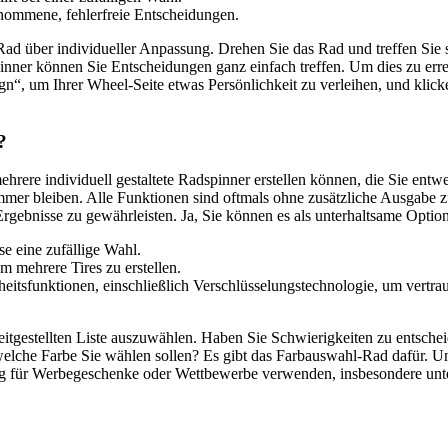
enommene, fehlerfreie Entscheidungen.
Rad über individueller Anpassung. Drehen Sie das Rad und treffen Sie
nner können Sie Entscheidungen ganz einfach treffen. Um dies zu erreic
n“, um Ihrer Wheel-Seite etwas Persönlichkeit zu verleihen, und klick
?
e mehrere individuell gestaltete Radspinner erstellen können, die Sie e
s immer bleiben. Alle Funktionen sind oftmals ohne zusätzliche Ausgabe
 Ergebnisse zu gewährleisten. Ja, Sie können es als unterhaltsame Opti
se eine zufällige Wahl.
 mehrere Tires zu erstellen.
heitsfunktionen, einschließlich Verschlüsselungstechnologie, um vertr
ereitgestellten Liste auszuwählen. Haben Sie Schwierigkeiten zu entsc
 welche Farbe Sie wählen sollen? Es gibt das Farbauswahl-Rad dafür. U
ng für Werbegeschenke oder Wettbewerbe verwenden, insbesondere unt