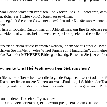
as Persönlichkeit zu verleihen, und klicken Sie auf „Speichern“, dami
ion, sicher aus 1 Liste von Optionen auszuwählen.
gen, egal ob Sie einen Gewinner auswählen oder Du nächstes Abenteue
ich.
r hinaus robusten Randomisierung Algorithmen, um Ihre Ergebnisse rei
eiden und zu entscheiden, welches Spiel sie spielen und erstellen mö
enutzerdefiniertem Audio bearbeitet werden, indem Sie aus einer Auswa
 Klicken Sie im Menü» «des Wheel-Panels auf „Hinzufügen“, um mehrere
 das Rad oder MEHRERE Räder gleichzeitig. Erstellen Sie jetzt ein be
eschenke Und Bei Wettbewerben Gebrauchen?
 Sie es, o» «über sehen, wer die folgende Frage beantwortet oder die fo
eamleiter lieben unsere Namensauswahl-Funktion, 1 Schüler oder Tea
taltung, indem Sie den Teilnehmern erlauben, Preise zu gewinnen. Perf
 und anderen Text einzufügen, unces.
, ein Rad welcher Namen, ein Gewinnspielgenerator, ein Glücksrad für 