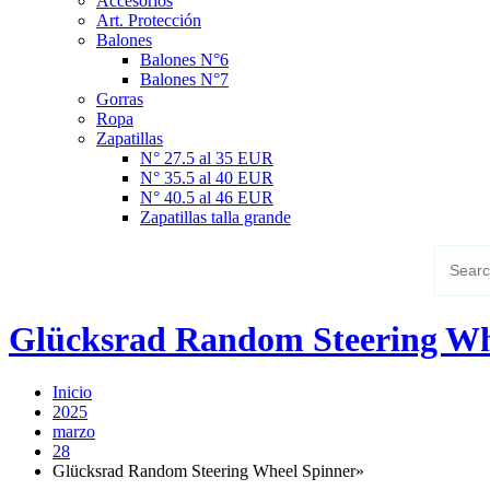
Accesorios
Art. Protección
Balones
Balones N°6
Balones N°7
Gorras
Ropa
Zapatillas
N° 27.5 al 35 EUR
N° 35.5 al 40 EUR
N° 40.5 al 46 EUR
Zapatillas talla grande
Glücksrad Random Steering Wh
Inicio
2025
marzo
28
Glücksrad Random Steering Wheel Spinner»