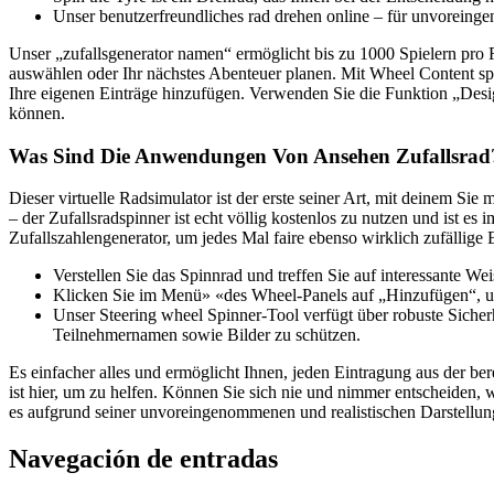
Unser benutzerfreundliches rad drehen online – für unvoreing
Unser „zufallsgenerator namen“ ermöglicht bis zu 1000 Spielern pro 
auswählen oder Ihr nächstes Abenteuer planen. Mit Wheel Content spi
Ihre eigenen Einträge hinzufügen. Verwenden Sie die Funktion „Desig
können.
Was Sind Die Anwendungen Von Ansehen Zufallsrad
Dieser virtuelle Radsimulator ist der erste seiner Art, mit deinem Si
– der Zufallsradspinner ist echt völlig kostenlos zu nutzen und ist e
Zufallszahlengenerator, um jedes Mal faire ebenso wirklich zufällige
Verstellen Sie das Spinnrad und treffen Sie auf interessante Wei
Klicken Sie im Menü» «des Wheel-Panels auf „Hinzufügen“, um
Unser Steering wheel Spinner-Tool verfügt über robuste Sicher
Teilnehmernamen sowie Bilder zu schützen.
Es einfacher alles und ermöglicht Ihnen, jeden Eintragung aus der b
ist hier, um zu helfen. Können Sie sich nie und nimmer entscheiden,
es aufgrund seiner unvoreingenommenen und realistischen Darstellu
Navegación de entradas