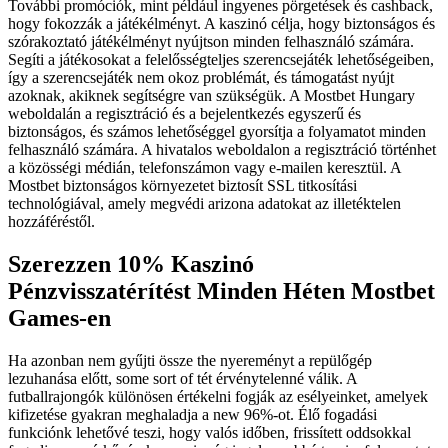
További promóciók, mint például ingyenes pörgetések és cashback,
hogy fokozzák a játékélményt. A kaszinó célja, hogy biztonságos és
szórakoztató játékélményt nyújtson minden felhasználó számára.
Segíti a játékosokat a felelősségteljes szerencsejáték lehetőségeiben,
így a szerencsejáték nem okoz problémát, és támogatást nyújt
azoknak, akiknek segítségre van szükségük. A Mostbet Hungary
weboldalán a regisztráció és a bejelentkezés egyszerű és
biztonságos, és számos lehetőséggel gyorsítja a folyamatot minden
felhasználó számára. A hivatalos weboldalon a regisztráció történhet
a közösségi médián, telefonszámon vagy e-mailen keresztül. A
Mostbet biztonságos környezetet biztosít SSL titkosítási
technológiával, amely megvédi arizona adatokat az illetéktelen
hozzáféréstől.
Szerezzen 10% Kaszinó
Pénzvisszatérítést Minden Héten Mostbet
Games-en
Ha azonban nem gyűjti össze the nyereményt a repülőgép
lezuhanása előtt, some sort of tét érvénytelenné válik. A
futballrajongók különösen értékelni fogják az esélyeinket, amelyek
kifizetése gyakran meghaladja a new 96%-ot. Élő fogadási
funkciónk lehetővé teszi, hogy valós időben, frissített oddsokkal