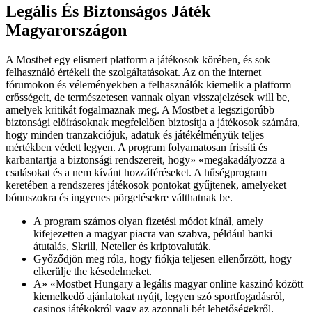
Legális És Biztonságos Játék
Magyarországon
A Mostbet egy elismert platform a játékosok körében, és sok
felhasználó értékeli the szolgáltatásokat. Az on the internet
fórumokon és véleményekben a felhasználók kiemelik a platform
erősségeit, de természetesen vannak olyan visszajelzések will be,
amelyek kritikát fogalmaznak meg. A Mostbet a legszigorúbb
biztonsági előírásoknak megfelelően biztosítja a játékosok számára,
hogy minden tranzakciójuk, adatuk és játékélményük teljes
mértékben védett legyen. A program folyamatosan frissíti és
karbantartja a biztonsági rendszereit, hogy» «megakadályozza a
csalásokat és a nem kívánt hozzáféréseket. A hűségprogram
keretében a rendszeres játékosok pontokat gyűjtenek, amelyeket
bónuszokra és ingyenes pörgetésekre válthatnak be.
A program számos olyan fizetési módot kínál, amely
kifejezetten a magyar piacra van szabva, például banki
átutalás, Skrill, Neteller és kriptovaluták.
Győződjön meg róla, hogy fiókja teljesen ellenőrzött, hogy
elkerülje the késedelmeket.
A» «Mostbet Hungary a legális magyar online kaszinó között
kiemelkedő ajánlatokat nyújt, legyen szó sportfogadásról,
casinos játékokról vagy az azonnali bét lehetőségekről.