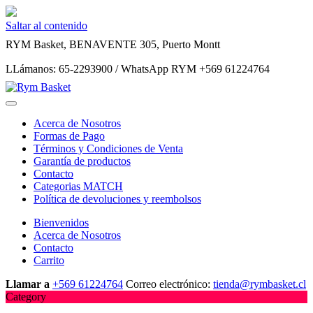
Saltar al contenido
RYM Basket, BENAVENTE 305, Puerto Montt
LLámanos: 65-2293900 / WhatsApp RYM +569 61224764
Acerca de Nosotros
Formas de Pago
Términos y Condiciones de Venta
Garantía de productos
Contacto
Categorias MATCH
Política de devoluciones y reembolsos
Bienvenidos
Acerca de Nosotros
Contacto
Carrito
Llamar a
+569 61224764
Correo electrónico:
tienda@rymbasket.cl
Category