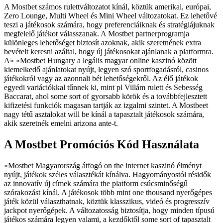
A Mostbet számos rulettváltozatot kínál, köztük amerikai, európai,
Zero Lounge, Multi Wheel és Mini Wheel változatokat. Ez lehetővé
teszi a játékosok számára, hogy preferenciáiknak és stratégiájuknak
megfelelő játékot válasszanak. A Mostbet partnerprogramja
különleges lehetőséget biztosít azoknak, akik szeretnének extra
bevételt keresni azáltal, hogy új játékosokat ajánlanak a platformra.
A» «Mostbet Hungary a legális magyar online kaszinó között
kiemelkedő ajánlatokat nyújt, legyen szó sportfogadásról, casinos
játékokról vagy az azonnali bét lehetőségekről. Az élő játékok
egyedi variációkkal tűnnek ki, mint pl Villám rulett és Sebesség
Baccarat, ahol some sort of gyorsabb körök és a továbbfejlesztett
kifizetési funkciók magasan tartják az izgalmi szintet. A Mostbeеt
nagy tétű asztalokat will be kínál a tapasztalt játékosok számára,
akik szeretnék emelni arizona ante-t.
A Mostbet Promóciós Kód Használata
«Mostbet Magyarország átfogó on the internet kaszinó élményt
nyújt, játékok széles választékát kínálva. Hagyományostól résidők
az innovatív új címek számára the platform csúcsminőségű
szórakozást kínál. A játékosok több mint one thousand nyerőgépes
játék közül választhatnak, köztük klasszikus, videó és progresszív
jackpot nyerőgépek. A változatosság biztosítja, hogy minden típusú
játékos számára legyen valami, a kezdőktől some sort of tapasztalt