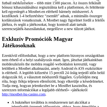
futball mérkőzésekre – több mint 1500 piacon. Az összes felkínált
bónusz kihasználásához regisztrálnia kell a platformon, és feltöltenie
kell egyenlegét a Mostbet-en elérhető bármely módszerrel. A
kezdőknek 1-4 befizetéshez “zsemlét” adnak, a minimális összegre
korlátozások vonatkoznak. A Mostbet nagy figyelmet fordít a felelős
játékra, és segíti a játékosokat, hogy kontroll alatt tartsák
szerencsejáték-használatukat, megelőzve a new túlzott játékot.
Exkluzív Promóciók Magyar
Játékosoknak
Ezenkívül előfordulhat, hogy a new platform bizonyos országokban
nem érhető el a helyi szabályozás miatt. Igen, játszhat játékainkban
mobileszközén the mobilra reagáló weboldalon keresztül, vagy
letöltheti a Mostbet alkalmazást, amely Android és iOS eszközökre
is elérhető. A legtöbb kifizetést 15 perctől 24 óráig terjedő időn belül
dolgozzák fel, a választott módszertől függően. Győződjön meg
róla, hogy fiókja teljesen ellenőrzött, hogy elkerülje a késedelmeket.
Tudja meg, hogyan jelentkezhet be a MostBet kaszinóba, és
szerezzen információkat a legújabb elérhető» «játékokról
http://mostbet-hu-casino.com
.
A bukméker továbbra is rendszeresen tart akciókat a
jelentősebb ünnepek időpontjain, ahhoz, hogy értesüljön a