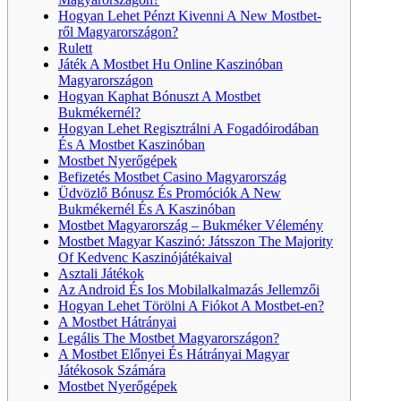
Hogyan Lehet Pénzt Kivenni A New Mostbet-
ről Magyarországon?
Rulett
Játék A Mostbet Hu Online Kaszinóban
Magyarországon
Hogyan Kaphat Bónuszt A Mostbet
Bukmékernél?
Hogyan Lehet Regisztrálni A Fogadóirodában
És A Mostbet Kaszinóban
Mostbet Nyerőgépek
Befizetés Mostbet Casino Magyarország
Üdvözlő Bónusz És Promóciók A New
Bukmékernél És A Kaszinóban
Mostbet Magyarország – Bukméker Vélemény
Mostbet Magyar Kaszinó: Játsszon The Majority
Of Kedvenc Kaszinójátékaival
Asztali Játékok
Az Android És Ios Mobilalkalmazás Jellemzői
Hogyan Lehet Törölni A Fiókot A Mostbet-en?
A Mostbet Hátrányai
Legális The Mostbet Magyarországon?
A Mostbet Előnyei És Hátrányai Magyar
Játékosok Számára
Mostbet Nyerőgépek