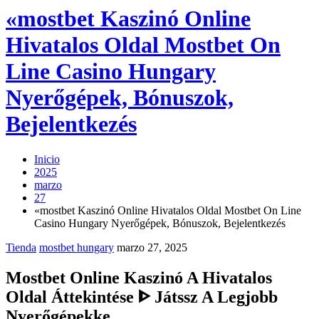
«mostbet Kaszinó Online
Hivatalos Oldal Mostbet On
Line Casino Hungary
Nyerőgépek, Bónuszok,
Bejelentkezés
Inicio
2025
marzo
27
«mostbet Kaszinó Online Hivatalos Oldal Mostbet On Line
Casino Hungary Nyerőgépek, Bónuszok, Bejelentkezés
Tienda
mostbet hungary
marzo 27, 2025
Mostbet Online Kaszinó A Hivatalos
Oldal Áttekintése ᐈ Játssz A Legjobb
Nyerőgépekke