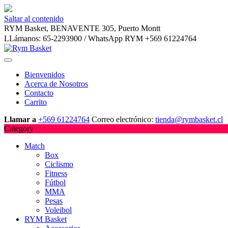
Saltar al contenido
RYM Basket, BENAVENTE 305, Puerto Montt
LLámanos: 65-2293900 / WhatsApp RYM +569 61224764
Bienvenidos
Acerca de Nosotros
Contacto
Carrito
Llamar a
+569 61224764
Correo electrónico:
tienda@rymbasket.cl
Category
Match
Box
Ciclismo
Fitness
Fútbol
MMA
Pesas
Voleibol
RYM Basket