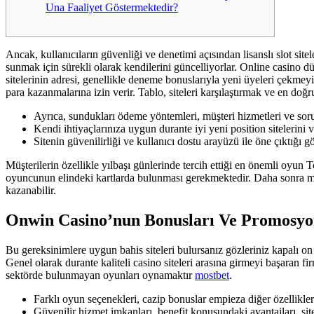
Una Faaliyet Göstermektedir?
Ancak, kullanıcıların güvenliği ve denetimi açısından lisanslı slot sit
sunmak için sürekli olarak kendilerini güncelliyorlar. Online casino dü
sitelerinin adresi, genellikle deneme bonuslarıyla yeni üyeleri çekme
para kazanmalarına izin verir. Tablo, siteleri karşılaştırmak ve en doğ
Ayrıca, sundukları ödeme yöntemleri, müşteri hizmetleri ve soruml
Kendi ihtiyaçlarınıza uygun durante iyi yeni position sitelerini v
Sitenin güvenilirliği ve kullanıcı dostu arayüzü ile öne çıktığı 
Müşterilerin özellikle yılbaşı günlerinde tercih ettiği en önemli oyu
oyuncunun elindeki kartlarda bulunması gerekmektedir. Daha sonra müşte
kazanabilir.
Onwin Casino’nun Bonusları Ve Promosyo
Bu gereksinimlere uygun bahis siteleri bulursanız gözleriniz kapalı o
Genel olarak durante kaliteli casino siteleri arasına girmeyi başaran
sektörde bulunmayan oyunları oynamaktır
mostbet
.
Farklı oyun seçenekleri, cazip bonuslar empieza diğer özellikleri
Güvenilir hizmet imkanları, benefit konusundaki avantajları, site