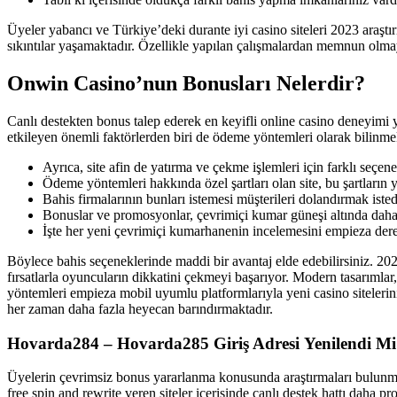
Üyeler yabancı ve Türkiye’deki durante iyi casino siteleri 2023 araştı
sıkıntılar yaşamaktadır. Özellikle yapılan çalışmalardan memnun olmay
Onwin Casino’nun Bonusları Nelerdir?
Canlı destekten bonus talep ederek en keyifli online casino deneyimi y
etkileyen önemli faktörlerden biri de ödeme yöntemleri olarak bilinme
Ayrıca, site afin de yatırma ve çekme işlemleri için farklı seçene
Ödeme yöntemleri hakkında özel şartları olan site, bu şartların ye
Bahis firmalarının bunları istemesi müşterileri dolandırmak ist
Bonuslar ve promosyonlar, çevrimiçi kumar güneşi altında daha
İşte her yeni çevrimiçi kumarhanenin incelemesini empieza derec
Böylece bahis seçeneklerinde maddi bir avantaj elde edebilirsiniz. 2023
fırsatlarla oyuncuların dikkatini çekmeyi başarıyor. Modern tasarımlar, 
yöntemleri empieza mobil uyumlu platformlarıyla yeni casino sitelerini
her zaman daha fazla heyecan barındırmaktadır.
Hovarda284 – Hovarda285 Giriş Adresi Yenilendi Mi
Üyelerin çevrimsiz bonus yararlanma konusunda araştırmaları bulunmak
free spin and rewrite veren siteler içerisinde canlı destek hattı daha 