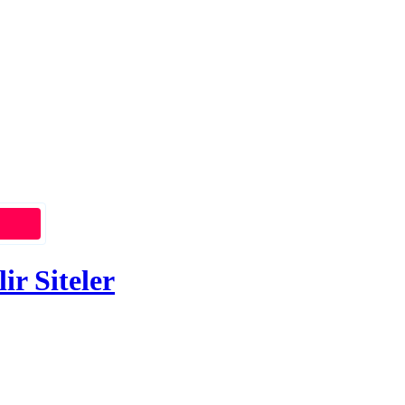
ir Siteler