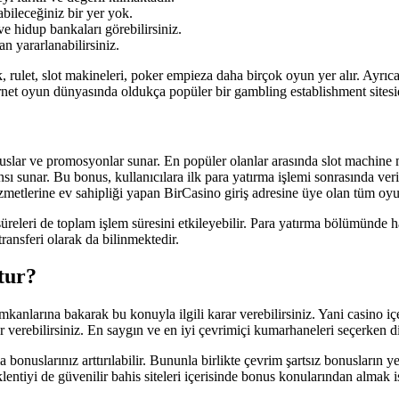
bileceğiniz bir yer yok.
e hidup bankaları görebilirsiniz.
n yararlanabilirsiniz.
ulet, slot makineleri, poker empieza daha birçok oyun yer alır. Ayrıca
ernet oyun dünyasında oldukça popüler bir gambling establishment sitesid
lar ve promosyonlar sunar. En popüler olanlar arasında slot machine mak
 sunar. Bu bonus, kullanıcılara ilk para yatırma işlemi sonrasında veri
hizmetlerine ev sahipliği yapan BirCasino giriş adresine üye olan tüm oyun
üreleri de toplam işlem süresini etkileyebilir. Para yatırma bölümünde ha
ransferi olarak da bilinmektedir.
tur?
 imkanlarına bakarak bu konuyla ilgili karar verebilirsiniz. Yani casino
rar verebilirsiniz. En saygın ve en iyi çevrimiçi kumarhaneleri seçerken 
a bonuslarınız arttırılabilir. Bununla birlikte çevrim şartsız bonusların
entiyi de güvenilir bahis siteleri içerisinde bonus konularından almak i