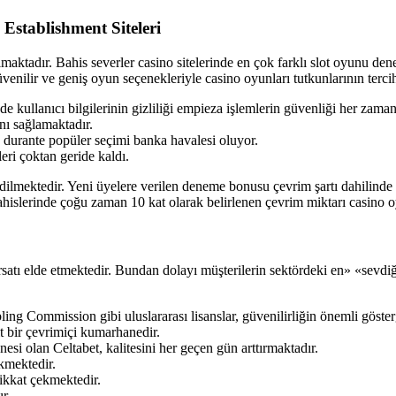
 Establishment Siteleri
adır. Bahis severler casino sitelerinde en çok farklı slot oyunu dene
nilir ve geniş oyun seçenekleriyle casino oyunları tutkunlarının tercih e
e kullanıcı bilgilerinin gizliliği empieza işlemlerin güvenliği her zaman 
nı sağlamaktadır.
 durante popüler seçimi banka havalesi oluyor.
ri çoktan geride kaldı.
 edilmektedir. Yeni üyelere verilen deneme bonusu çevrim şartı dahilind
ahislerinde çoğu zaman 10 kat olarak belirlenen çevrim miktarı casino o
atı elde etmektedir. Bundan dolayı müşterilerin sektördeki en» «sevdiğ
mmission gibi uluslararası lisanslar, güvenilirliğin önemli gösterg
 bir çevrimiçi kumarhanedir.
nesi olan Celtabet, kalitesini her geçen gün arttırmaktadır.
kmektedir.
dikkat çekmektedir.
r.