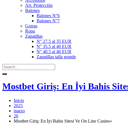
Accesorios
Art. Protección
Balones
Balones N°6
Balones N°7
Gorras
Ropa
Zapatillas
N° 27.5 al 35 EUR
N° 35.5 al 40 EUR
N° 40.5 al 46 EUR
Zapatillas talla grande
Mostbet Giriş: En İyi Bahis Sit
Inicio
2025
marzo
26
Mostbet Giriş: En İyi Bahis Sitesi Ve On Line Casino»