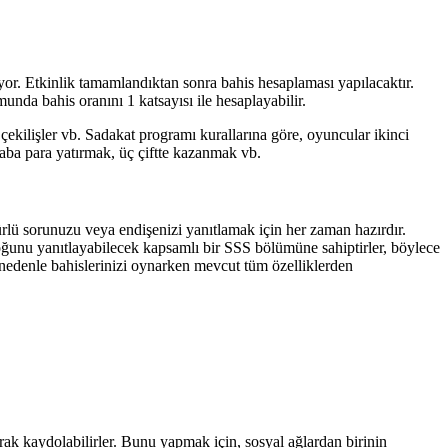
or. Etkinlik tamamlandıktan sonra bahis hesaplaması yapılacaktır.
da bahis oranını 1 katsayısı ile hesaplayabilir.
çekilişler vb. Sadakat programı kurallarına göre, oyuncular ikinci
ba para yatırmak, üç çiftte kazanmak vb.
türlü sorunuzu veya endişenizi yanıtlamak için her zaman hazırdır.
 çoğunu yanıtlayabilecek kapsamlı bir SSS bölümüne sahiptirler, böylece
 nedenle bahislerinizi oynarken mevcut tüm özelliklerden
narak kaydolabilirler. Bunu yapmak için, sosyal ağlardan birinin