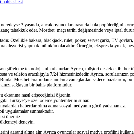
 bahis sitesi
.
neredeyse 3 yaşında, ancak oyuncular arasında hala popülerliğini koruy
nç tahakkuk eder. Mostbet, maçı tarihi değişmesinde veya iptal durumun
. Özellikle bakara, blackjack, rulet, poker, servet çarkı, TV şovları, 
ara alışverişi yapmak mümkün olacaktır. Örneğin, ekspres koymak, hesa
n şifreleme teknolojisini kullanırlar. Ayrıca, müşteri destek ekibi her 
posta ve telefon aracılığıyla 7/24 hizmetinizdedir. Ayrıca, sorularınızın
Bunlar Mostbet tarafından sunulan avantajlardan sadece bazılarıdır, bu
anızı sağlayan bir bahis platformudur.
t ekranına nasıl erişeceğinizi öğrenin.
a gibi Türkiye’ye özel ödeme yöntemlerini sunar.
mpanyalardan haberdar olma adına sosyal medyanın gücü yadsınamaz.
bil uygulamalar sunmaktadır.
zi öneririz.
 yüklemeyi deneyin.
klerini garanti altına alır. Ayrıca oyuncular sosyal medya profilini kulla