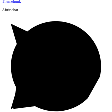
Themehunk
Abrir chat