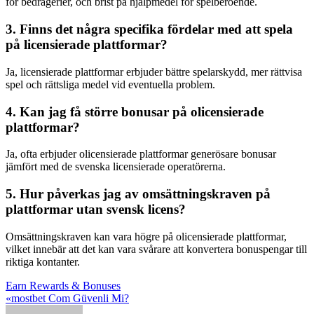
för bedrägerier, och brist på hjälpmedel för spelberoende.
3. Finns det några specifika fördelar med att spela
på licensierade plattformar?
Ja, licensierade plattformar erbjuder bättre spelarskydd, mer rättvisa
spel och rättsliga medel vid eventuella problem.
4. Kan jag få större bonusar på olicensierade
plattformar?
Ja, ofta erbjuder olicensierade plattformar generösare bonusar
jämfört med de svenska licensierade operatörerna.
5. Hur påverkas jag av omsättningskraven på
plattformar utan svensk licens?
Omsättningskraven kan vara högre på olicensierade plattformar,
vilket innebär att det kan vara svårare att konvertera bonuspengar till
riktiga kontanter.
Navegación
Earn Rewards & Bonuses
«mostbet Com Güvenli Mi?
de