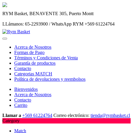
Saltar
RYM Basket, BENAVENTE 305, Puerto Montt
al
contenido
LLámanos: 65-2293900 / WhatsApp RYM +569 61224764
Acerca de Nosotros
Formas de Pago
Términos y Condiciones de Venta
Garantía de productos
Contacto
Categorias MATCH
Política de devoluciones y reembolsos
Bienvenidos
Acerca de Nosotros
Contacto
Carrito
Llamar a
+569 61224764
Correo electrónico:
tienda@rymbasket.cl
Category
Match