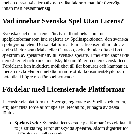
mellan dessa två alternativ och vilka faktorer man bör överväga
innan man bestämmer sig.
Vad innebär Svenska Spel Utan Licens?
Svenska spel utan licens hänvisar till onlinekasinon och
spelplattformar som inte regleras av Spelinspektionen, den svenska
spelmyndigheten. Dessa plattformar kan ha licenser utfärdade av
andra länder, som Malta eller Curacao, och erbjuder ofta ett brett
spektrum av spelalternativ till svenska spelare. Emellertid saknar de
den säkerhet och konsumentskydd som följer med en svensk licens.
Fördelarna kan inkludera möjlighet till fler bonusar och kampanjer,
medan nackdelarna innefattar mindre strikt konsumentskydd och
potentiellt högre risk för spelberoende.
Fördelar med Licensierade Plattformar
Licensierade plattformar i Sverige, reglerade av Spelinspektionen,
erbjuder flera fördelar för spelare. Nedan följer några av dessa
fördelar:
Spelarskydd:
Svenska licensierade plattformar är skyldiga att
följa strikta regler för att skydda spelarna, såsom åtgärder för
att förhindra spelberoende.