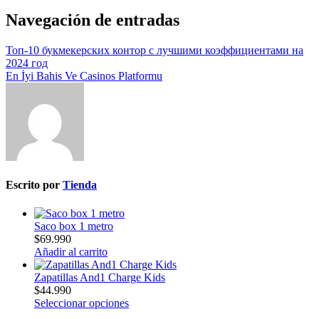
Navegación de entradas
Топ-10 букмекерских контор с лучшими коэффициентами на
2024 год
En İyi Bahis Ve Casinos Platformu
Escrito por
Tienda
Saco box 1 metro
$
69.990
Añadir al carrito
Zapatillas And1 Charge Kids
$
44.990
Seleccionar opciones