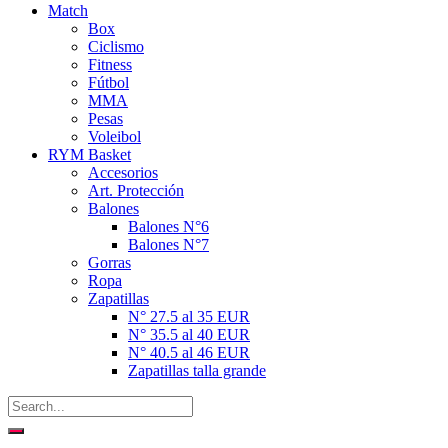
Match
Box
Ciclismo
Fitness
Fútbol
MMA
Pesas
Voleibol
RYM Basket
Accesorios
Art. Protección
Balones
Balones N°6
Balones N°7
Gorras
Ropa
Zapatillas
N° 27.5 al 35 EUR
N° 35.5 al 40 EUR
N° 40.5 al 46 EUR
Zapatillas talla grande