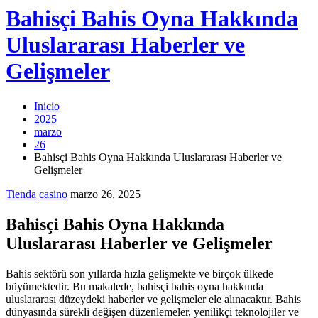
Bahisçi Bahis Oyna Hakkında
Uluslararası Haberler ve
Gelişmeler
Inicio
2025
marzo
26
Bahisçi Bahis Oyna Hakkında Uluslararası Haberler ve
Gelişmeler
Tienda
casino
marzo 26, 2025
Bahisçi Bahis Oyna Hakkında
Uluslararası Haberler ve Gelişmeler
Bahis sektörü son yıllarda hızla gelişmekte ve birçok ülkede
büyümektedir. Bu makalede, bahisçi bahis oyna hakkında
uluslararası düzeydeki haberler ve gelişmeler ele alınacaktır. Bahis
dünyasında sürekli değişen düzenlemeler, yenilikçi teknolojiler ve