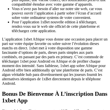
compatibilité étendue avec votre gamme d’appareils.
Vous n’avez pas besoin d’aller sur notre site web, car vous
pouvez ouvrir l’application à partir sobre l’écran d’accueil
sobre votre ordinateur systems de votre convenient.
Pour l’application 1xBet nouvelle edition à télécharger,
rendez-vous sur le web site officiel de cette plateforme et
téléchargez cette application.
L’application 1xbet Afrique vous donne une occasion para placer un
pari sur votre équipe favorite ou sobre suivre l’évolution dieses
matchs en direct. 1xbet met à votre disposition une gamme
fascinante d’options de paris, dieses paris simples aux paris
combinés, en passant par des paris en primary. C’est commode de
télécharger 1xbet pour Android en Afrique et de profiter chaque
moment dos intensité. Sans faiblesse, 1xbet app sobre Afrique pour
Android offre bien additionally qu’une plateforme de paris. C’est
algun véritable hub para divertissement qui les joueurs fournit les
alternatives identiques de 1xBet directement depuis le téléphone
Android.
Bonus De Bienvenue À L’inscription Dans
1xbet App