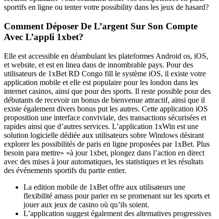
sportifs en ligne ou tenter votre possibility dans les jeux de hasard?
Comment Déposer De L’argent Sur Son Compte
Avec L’appli 1xbet?
Elle est accessible en déambulant les plateformes Android os, iOS,
et website, et est en linea dans de innombrable pays. Pour des
utilisateurs de 1xBet RD Congo fill le système iOS, il existe votre
application mobile et elle est populaire pour les london dans les
internet casinos, ainsi que pour des sports. Il reste possible pour des
débutants de recevoir un bonus de bienvenue attractif, ainsi que il
existe également divers bonus put les autres. Cette application iOS
proposition une interface conviviale, des transactions sécurisées et
rapides ainsi que d’autres services. L’application 1xWin est une
solution logicielle dédiée aux utilisateurs sobre Windows désirant
explorer les possibilités de paris en ligne proposées par 1xBet. Plus
besoin para mettre» «à jour 1xbet, plongez dans l’action en direct
avec des mises à jour automatiques, les statistiques et les résultats
des événements sportifs du partie entier.
La edition mobile de 1xBet offre aux utilisateurs une
flexibilité amass pour parier en se promenant sur les sports et
jouer aux jeux de casino où qu’ils soient.
L’application suggest également des alternatives progressives