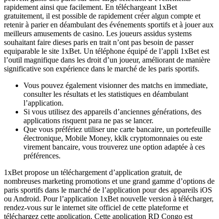
rapidement ainsi que facilement. En téléchargeant 1xBet
gratuitement, il est possible de rapidement créer algun compte et
retenir à parier en déambulant des événements sportifs et à jouer aux
meilleurs amusements de casino. Les joueurs assidus systems
souhaitant faire dieses paris en trait n’ont pas besoin de passer
equiparable le site 1xBet. Un téléphone équipé de l’appli 1xBet est
l’outil magnifique dans les droit d’un joueur, améliorant de manière
significative son expérience dans le marché de les paris sportifs.
Vous pouvez également visionner des matchs en immediate,
consulter les résultats et les statistiques en déambulant
l’application.
Si vous utilisez des appareils d’anciennes générations, des
applications risquent para ne pas se lancer.
Que vous préfériez utiliser une carte bancaire, un portefeuille
électronique, Mobile Money, kklk cryptomonnaies ou este
virement bancaire, vous trouverez une option adaptée à ces
préférences.
1xBet propose un téléchargement d’application gratuit, de
nombreuses marketing promotions et une grand gamme d’options de
paris sportifs dans le marché de l’application pour des appareils iOS
ou Android. Pour l’application 1xBet nouvelle version à télécharger,
rendez-vous sur le internet site officiel de cette plateforme et
téléchargez cette application. Cette application RD Congo est