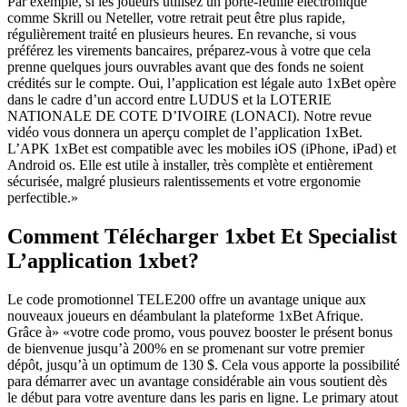
Par exemple, si les joueurs utilisez un porte-feuille électronique
comme Skrill ou Neteller, votre retrait peut être plus rapide,
régulièrement traité en plusieurs heures. En revanche, si vous
préférez les virements bancaires, préparez-vous à votre que cela
prenne quelques jours ouvrables avant que des fonds ne soient
crédités sur le compte. Oui, l’application est légale auto 1xBet opère
dans le cadre d’un accord entre LUDUS et la LOTERIE
NATIONALE DE COTE D’IVOIRE (LONACI). Notre revue
vidéo vous donnera un aperçu complet de l’application 1xBet.
L’APK 1xBet est compatible avec les mobiles iOS (iPhone, iPad) et
Android os. Elle est utile à installer, très complète et entièrement
sécurisée, malgré plusieurs ralentissements et votre ergonomie
perfectible.»
Comment Télécharger 1xbet Et Specialist
L’application 1xbet?
Le code promotionnel TELE200 offre un avantage unique aux
nouveaux joueurs en déambulant la plateforme 1xBet Afrique.
Grâce à» «votre code promo, vous pouvez booster le présent bonus
de bienvenue jusqu’à 200% en se promenant sur votre premier
dépôt, jusqu’à un optimum de 130 $. Cela vous apporte la possibilité
para démarrer avec un avantage considérable ain vous soutient dès
le début para votre aventure dans les paris en ligne. Le primary atout