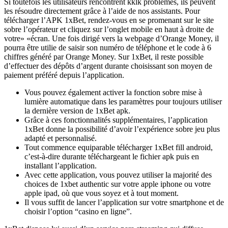
Si toutefois les utilisateurs rencontrent kklk problèmes, ils peuvent
les résoudre directement grâce à l’aide de nos assistants. Pour
télécharger l’APK 1xBet, rendez-vous en se promenant sur le site
sobre l’opérateur et cliquez sur l’onglet mobile en haut à droite de
votre» «écran. Une fois dirigé vers la webpage d’Orange Money, il
pourra être utilie de saisir son numéro de téléphone et le code à 6
chiffres généré par Orange Money. Sur 1xBet, il reste possible
d’effectuer des dépôts d’argent durante choisissant son moyen de
paiement préféré depuis l’application.
Vous pouvez également activer la fonction sobre mise à
lumière automatique dans les paramètres pour toujours utiliser
la dernière version de 1xBet apk.
Grâce à ces fonctionnalités supplémentaires, l’application
1xBet donne la possibilité d’avoir l’expérience sobre jeu plus
adapté et personnalisé.
Tout commence equiparable télécharger 1xBet fill android,
c’est-à-dire durante téléchargeant le fichier apk puis en
installant l’application.
Avec cette application, vous pouvez utiliser la majorité des
choices de 1xbet authentic sur votre apple iphone ou votre
apple ipad, où que vous soyez et à tout moment.
Il vous suffit de lancer l’application sur votre smartphone et de
choisir l’option “casino en ligne”.