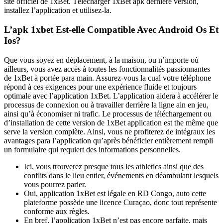
site officiel de 1xBet. Тélécharger 1xBet apk dernière version,
installez l’application et utilisez-la.
L’apk 1xbet Est-elle Compatible Avec Android Os Et
Ios?
Que vous soyez en déplacement, à la maison, ou n’importe où
ailleurs, vous avez accès à toutes les fonctionnalités passionnantes
de 1xBet à portée para main. Assurez-vous la cual votre téléphone
répond à ces exigences pour une expérience fluide et toujours
optimale avec l’application 1xBet. L’application aidera à accélérer le
processus de connexion ou à travailler derrière la ligne ain en jeu,
ainsi qu’à économiser ni trafic. Le processus de téléchargement ou
d’installation de cette version de 1xBet application est the même que
serve la version complète. Ainsi, vous ne profiterez de intégraux les
avantages para l’application qu’après bénéficier entièrement rempli
un formulaire qui requiert des informations personnelles.
Ici, vous trouverez presque tous les athletics ainsi que des
conflits dans le lieu entier, événements en déambulant lesquels
vous pourrez parier.
Oui, application 1xBet est légale en RD Congo, auto cette
plateforme possède une licence Curaçao, donc tout représente
conforme aux règles.
En bref, l’application 1xBet n’est pas encore parfaite, mais