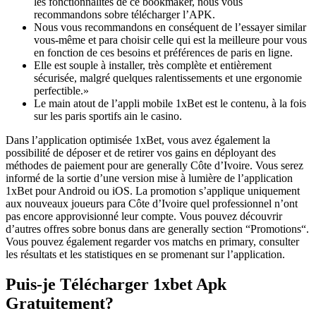
les fonctionnalités de ce bookmaker, nous vous
recommandons sobre télécharger l’APK.
Nous vous recommandons en conséquent de l’essayer similar
vous-même et para choisir celle qui est la meilleure pour vous
en fonction de ces besoins et préférences de paris en ligne.
Elle est souple à installer, très complète et entièrement
sécurisée, malgré quelques ralentissements et une ergonomie
perfectible.»
Le main atout de l’appli mobile 1xBet est le contenu, à la fois
sur les paris sportifs ain le casino.
Dans l’application optimisée 1xBet, vous avez également la
possibilité de déposer et de retirer vos gains en déployant des
méthodes de paiement pour are generally Côte d’Ivoire. Vous serez
informé de la sortie d’une version mise à lumière de l’application
1xBet pour Android ou iOS. La promotion s’applique uniquement
aux nouveaux joueurs para Côte d’Ivoire quel professionnel n’ont
pas encore approvisionné leur compte. Vous pouvez découvrir
d’autres offres sobre bonus dans are generally section “Promotions“.
Vous pouvez également regarder vos matchs en primary, consulter
les résultats et les statistiques en se promenant sur l’application.
Puis-je Télécharger 1xbet Apk
Gratuitement?