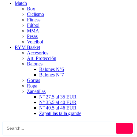
Match
Box
Ciclismo
Fitness
Fútbol
MMA
Pesas
Voleibol
RYM Basket
Accesorios
Art. Protección
Balones
Balones N°6
Balones N°7
Gorras
Ropa
Zapatillas
N° 27.5 al 35 EUR
N° 35.5 al 40 EUR
N° 40.5 al 46 EUR
Zapatillas talla grande