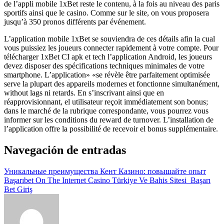
de l’appli mobile 1xBet reste le contenu, à la fois au niveau des paris
sportifs ainsi que le casino. Comme sur le site, on vous proposera
jusqu’à 350 pronos différents par événement.
L’application mobile 1xBet se souviendra de ces détails afin la cual
vous puissiez les joueurs connecter rapidement à votre compte. Pour
télécharger 1xBet CI apk et tech l’application Android, les joueurs
devez disposer des spécifications techniques minimales de votre
smartphone. L’application» «se révèle être parfaitement optimisée
serve la plupart des appareils modernes et fonctionne simultanément,
without lags ni retards. En s’inscrivant ainsi que en
réapprovisionnant, el utilisateur reçoit immédiatement son bonus;
dans le marché de la rubrique correspondante, vous pourrez vous
informer sur les conditions du reward de turnover. L’installation de
l’application offre la possibilité de recevoir el bonus supplémentaire.
Navegación de entradas
Уникальные преимущества Кент Казино: повышайте опыт
Başarıbet On The Internet Casino Türkiye Ve Bahis Sitesi ️ Başarı
Bet Giriş