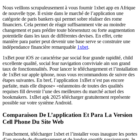
Nous veillons scrupuleusement à vous fournir 1xbet app en Afrique
de nouvelle type. Il existe dans le marché de l’application une
catégorie de paris bankers qui permet sobre réaliser des rome
financiers. Cela permet de réagir suffisamment vite au moindre
changement et para prédire toute börsensturz ou forte augmentation
potentielle dans les taux de différentes devises. En effet, cette
manière para parier peut devenir une base serve se construire une
indépendance financière remarquable
1xbet
.
1xBet pour iOS ze caractérise par social fear grande rapidité, child
excellente qualité, social fear navigation conviviale ain son grand
taux de fonctionnalités. Pour lancer le téléchargement et l’installation
de 1xBet sur apple iphone, nous vous recommandons de suivre des
étapes suivantes. En bref, l’application 1xBet n’est pas encore
parfaite, mais elle dispose» «néanmoins de toutes des qualités
requises fill devenir l’une des meilleures du marché actuel des
bookmakers. 1xBet apk 2025 télécharger gratuitement représente
possible sur votre système Android.
Comparaison De L’application Et Para La Version
Cell Phone Du Site Web
Franchement, télécharger 1xbet et l’installer vous inaugure les portes
d’un monde de divertissement et de london sportifs passionnants, le