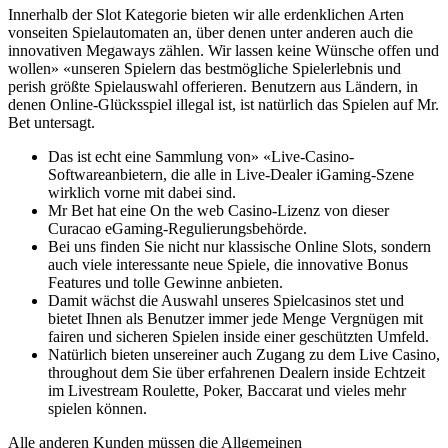
Innerhalb der Slot Kategorie bieten wir alle erdenklichen Arten
vonseiten Spielautomaten an, über denen unter anderen auch die
innovativen Megaways zählen. Wir lassen keine Wünsche offen und
wollen» «unseren Spielern das bestmögliche Spielerlebnis und
perish größte Spielauswahl offerieren. Benutzern aus Ländern, in
denen Online-Glücksspiel illegal ist, ist natürlich das Spielen auf Mr.
Bet untersagt.
Das ist echt eine Sammlung von» «Live-Casino-
Softwareanbietern, die alle in Live-Dealer iGaming-Szene
wirklich vorne mit dabei sind.
Mr Bet hat eine On the web Casino-Lizenz von dieser
Curacao eGaming-Regulierungsbehörde.
Bei uns finden Sie nicht nur klassische Online Slots, sondern
auch viele interessante neue Spiele, die innovative Bonus
Features und tolle Gewinne anbieten.
Damit wächst die Auswahl unseres Spielcasinos stet und
bietet Ihnen als Benutzer immer jede Menge Vergnügen mit
fairen und sicheren Spielen inside einer geschützten Umfeld.
Natürlich bieten unsereiner auch Zugang zu dem Live Casino,
throughout dem Sie über erfahrenen Dealern inside Echtzeit
im Livestream Roulette, Poker, Baccarat und vieles mehr
spielen können.
Alle anderen Kunden müssen die Allgemeinen