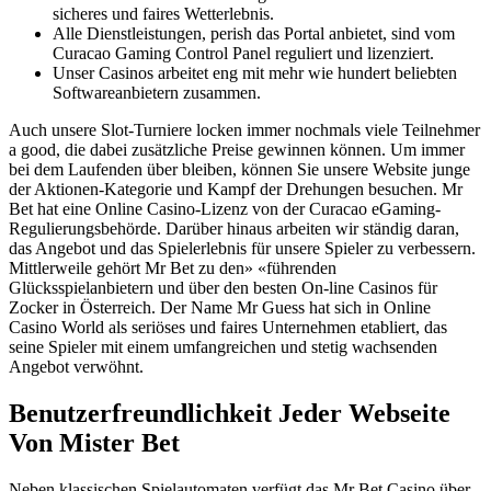
sicheres und faires Wetterlebnis.
Alle Dienstleistungen, perish das Portal anbietet, sind vom
Curacao Gaming Control Panel reguliert und lizenziert.
Unser Casinos arbeitet eng mit mehr wie hundert beliebten
Softwareanbietern zusammen.
Auch unsere Slot-Turniere locken immer nochmals viele Teilnehmer
a good, die dabei zusätzliche Preise gewinnen können. Um immer
bei dem Laufenden über bleiben, können Sie unsere Website junge
der Aktionen-Kategorie und Kampf der Drehungen besuchen. Mr
Bet hat eine Online Casino-Lizenz von der Curacao eGaming-
Regulierungsbehörde. Darüber hinaus arbeiten wir ständig daran,
das Angebot und das Spielerlebnis für unsere Spieler zu verbessern.
Mittlerweile gehört Mr Bet zu den» «führenden
Glücksspielanbietern und über den besten On-line Casinos für
Zocker in Österreich. Der Name Mr Guess hat sich in Online
Casino World als seriöses und faires Unternehmen etabliert, das
seine Spieler mit einem umfangreichen und stetig wachsenden
Angebot verwöhnt.
Benutzerfreundlichkeit Jeder Webseite
Von Mister Bet
Neben klassischen Spielautomaten verfügt das Mr Bet Casino über