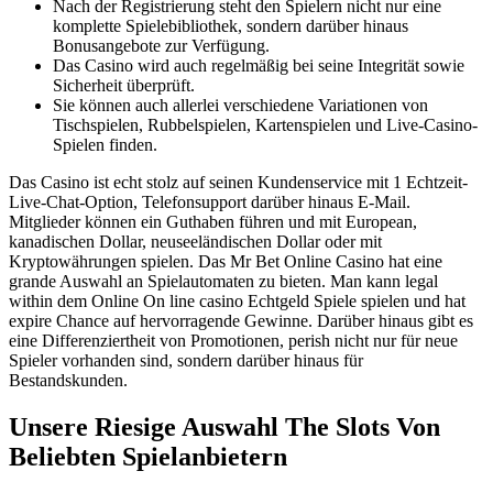
Nach der Registrierung steht den Spielern nicht nur eine
komplette Spielebibliothek, sondern darüber hinaus
Bonusangebote zur Verfügung.
Das Casino wird auch regelmäßig bei seine Integrität sowie
Sicherheit überprüft.
Sie können auch allerlei verschiedene Variationen von
Tischspielen, Rubbelspielen, Kartenspielen und Live-Casino-
Spielen finden.
Das Casino ist echt stolz auf seinen Kundenservice mit 1 Echtzeit-
Live-Chat-Option, Telefonsupport darüber hinaus E-Mail.
Mitglieder können ein Guthaben führen und mit European,
kanadischen Dollar, neuseeländischen Dollar oder mit
Kryptowährungen spielen. Das Mr Bet Online Casino hat eine
grande Auswahl an Spielautomaten zu bieten. Man kann legal
within dem Online On line casino Echtgeld Spiele spielen und hat
expire Chance auf hervorragende Gewinne. Darüber hinaus gibt es
eine Differenziertheit von Promotionen, perish nicht nur für neue
Spieler vorhanden sind, sondern darüber hinaus für
Bestandskunden.
Unsere Riesige Auswahl The Slots Von
Beliebten Spielanbietern