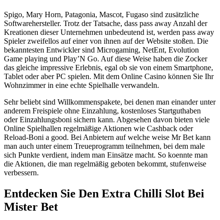
Spigo, Mary Horn, Patagonia, Mascot, Fugaso sind zusätzliche
Softwarehersteller. Trotz der Tatsache, dass pass away Anzahl der
Kreationen dieser Unternehmen unbedeutend ist, werden pass away
Spieler zweifellos auf einer von ihnen auf der Website stoßen. Die
bekanntesten Entwickler sind Microgaming, NetEnt, Evolution
Game playing und Play’N Go. Auf diese Weise haben die Zocker
das gleiche impressive Erlebnis, egal ob sie von einem Smartphone,
Tablet oder aber PC spielen. Mit dem Online Casino können Sie Ihr
Wohnzimmer in eine echte Spielhalle verwandeln.
Sehr beliebt sind Willkommenspakete, bei denen man einander unter
anderem Freispiele ohne Einzahlung, kostenloses Startguthaben
oder Einzahlungsboni sichern kann. Abgesehen davon bieten viele
Online Spielhallen regelmäßige Aktionen wie Cashback oder
Reload-Boni a good. Bei Anbietern auf welche weise Mr Bet kann
man auch unter einem Treueprogramm teilnehmen, bei dem male
sich Punkte verdient, indem man Einsätze macht. So koennte man
die Aktionen, die man regelmäßig geboten bekommt, stufenweise
verbessern.
Entdecken Sie Den Extra Chilli Slot Bei
Mister Bet