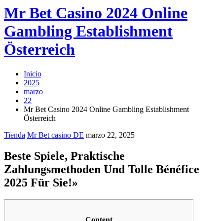
Mr Bet Casino 2024 Online
Gambling Establishment
Österreich
Inicio
2025
marzo
22
Mr Bet Casino 2024 Online Gambling Establishment
Österreich
Tienda
Mr Bet casino DE
marzo 22, 2025
Beste Spiele, Praktische
Zahlungsmethoden Und Tolle Bénéfice
2025 Für Sie!»
Content