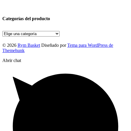
Categorías del producto
© 2026
Rym Basket
Diseñado por
Tema para WordPress de
Themehunk
Abrir chat