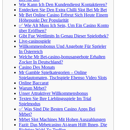
Wie Kann Ich Den Kundendienst Kontaktieren?
Entdecken Sie Den Extra Chilli Slot Bei Mr Bet
Mr Bet Online Casino Erfreut Sich Heute Einem
Höhepunkt Der Popularität
✅ Wie Alt Muss Ich Sein, Um Ein Casino Konto
über Eröffnen?
Gibt Fue Wettlimits In Genau Dieser Spielothek?
Live-casinospiele
Willkommensbonus Und Angebote Für Sprieler
In Österreich
Welche Mr Bet-casino-bonusangebote Erhalten
Zocker In Deutschland?
Casino Des Monats
Mr Gamble Spielkategorien – Online
Spielautomaten, Tischspiele Ebenso Video Slots
Online Baccarat
Warum Mrbet?
Unser Attraktiver Willkommensbonus
Texten Sie Ihre Lieblingsspiele Im Trial
Spielmodus
✅ Was Sind Die Besten Casino Apps Bei
Mrbet?
Mrbet Slot Machines Mit Hohen Auszahlungen
Fazit: Das Mrbetcasino At-team Hilft Ihnen, Die
Richtige Wahl Zu Treffen