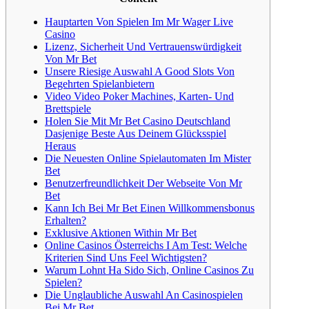
Hauptarten Von Spielen Im Mr Wager Live
Casino
Lizenz, Sicherheit Und Vertrauenswürdigkeit
Von Mr Bet
Unsere Riesige Auswahl A Good Slots Von
Begehrten Spielanbietern
Video Video Poker Machines, Karten- Und
Brettspiele
Holen Sie Mit Mr Bet Casino Deutschland
Dasjenige Beste Aus Deinem Glücksspiel
Heraus
Die Neuesten Online Spielautomaten Im Mister
Bet
Benutzerfreundlichkeit Der Webseite Von Mr
Bet
Kann Ich Bei Mr Bet Einen Willkommensbonus
Erhalten?
Exklusive Aktionen Within Mr Bet
Online Casinos Österreichs I Am Test: Welche
Kriterien Sind Uns Feel Wichtigsten?
Warum Lohnt Ha Sido Sich, Online Casinos Zu
Spielen?
Die Unglaubliche Auswahl An Casinospielen
Bei Mr Bet