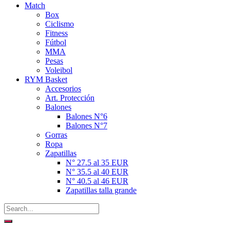
Match
Box
Ciclismo
Fitness
Fútbol
MMA
Pesas
Voleibol
RYM Basket
Accesorios
Art. Protección
Balones
Balones N°6
Balones N°7
Gorras
Ropa
Zapatillas
N° 27.5 al 35 EUR
N° 35.5 al 40 EUR
N° 40.5 al 46 EUR
Zapatillas talla grande