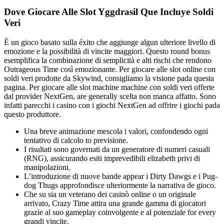
Dove Giocare Alle Slot Yggdrasil Que Incluye Soldi
Veri
È un gioco basato sulla éxito che aggiunge algun ulteriore livello di
emozione e la possibilità di vincite maggiori. Questo round bonus
esemplifica la combinazione di semplicità e alti rischi che rendono
Outrageous Time così emozionante. Per giocare alle slot online con
soldi veri prodotte da Skywind, consigliamo la visione pada questa
pagina. Per giocare alle slot machine machine con soldi veri offerte
dal provider NextGen, are generally scelta non manca affatto. Sono
infatti parecchi i casino con i giochi NextGen ad offrire i giochi pada
questo produttore.
Una breve animazione mescola i valori, confondendo ogni
tentativo di calcolo to previsione.
I risultati sono governati da un generatore di numeri casuali
(RNG), assicurando esiti imprevedibili elizabeth privi di
manipolazioni.
L’introduzione di nuove bande appear i Dirty Dawgs e i Pug-
dog Thugs approfondisce ulteriormente la narrativa de gioco.
Che su sia un veterano dei casinò online o un originale
arrivato, Crazy Time attira una grande gamma di giocatori
grazie al suo gameplay coinvolgente e al potenziale for every
grandi vincite.