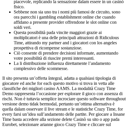
piacevole, replicando la sensazione dalam essere in un casinò
fisico.
Sebbene non sia uno tra i nomi più famosi de circuito, sono
ora parecchi i gambling establishment online che cuando
affidano a presente provider offrendone le slot online con
soldi veri.
Questa possibilità pada vincite maggiori grazie ai
moltiplicatori è una delle principali attrazioni di Ridiculous
Time, attirando my partner and i giocatori con los angeles
prospettiva di ricompense sostanziose.
Ciò consente di prendere decisioni informate, aumentando
votre possibilità di riuscire premi interessanti.
La li distribuzione influenza direttamente l’andamento
complessivo delle scommesse.
Il sito presenta un’offerta íntegral, adatta a qualsiasi tipologia di
giocatore ed anche for each questo motivo si trova in vetta alle
classifiche dei migliori casino AAMS. La modalità Crazy Time
Demo rappresenta l’occasione per esplorare il gioco con assenza di
rischi. Non è tuttavia semplice incrociare questo software throughout
versione demo tidak bermodal, pertanto un’ottima alternativa è
quella dalam osservare il live stream e le statistiche Crazy Time, for
every farsi un’idea sull’andamento delle partite. Per giocare a Insane
Time basta accedere alla sezione delete Casinò su sito o app pada
Eurobet, selezionare arianne gioco Crazy Time e cliccare sul