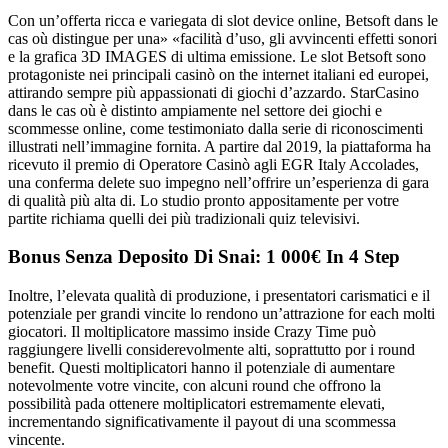
Con un’offerta ricca e variegata di slot device online, Betsoft dans le
cas où distingue per una» «facilità d’uso, gli avvincenti effetti sonori
e la grafica 3D IMAGES di ultima emissione. Le slot Betsoft sono
protagoniste nei principali casinò on the internet italiani ed europei,
attirando sempre più appassionati di giochi d’azzardo. StarCasino
dans le cas où è distinto ampiamente nel settore dei giochi e
scommesse online, come testimoniato dalla serie di riconoscimenti
illustrati nell’immagine fornita. A partire dal 2019, la piattaforma ha
ricevuto il premio di Operatore Casinò agli EGR Italy Accolades,
una conferma delete suo impegno nell’offrire un’esperienza di gara
di qualità più alta di. Lo studio pronto appositamente per votre
partite richiama quelli dei più tradizionali quiz televisivi.
Bonus Senza Deposito Di Snai: 1 000€ In 4 Step
Inoltre, l’elevata qualità di produzione, i presentatori carismatici e il
potenziale per grandi vincite lo rendono un’attrazione for each molti
giocatori. Il moltiplicatore massimo inside Crazy Time può
raggiungere livelli considerevolmente alti, soprattutto por i round
benefit. Questi moltiplicatori hanno il potenziale di aumentare
notevolmente votre vincite, con alcuni round che offrono la
possibilità pada ottenere moltiplicatori estremamente elevati,
incrementando significativamente il payout di una scommessa
vincente.