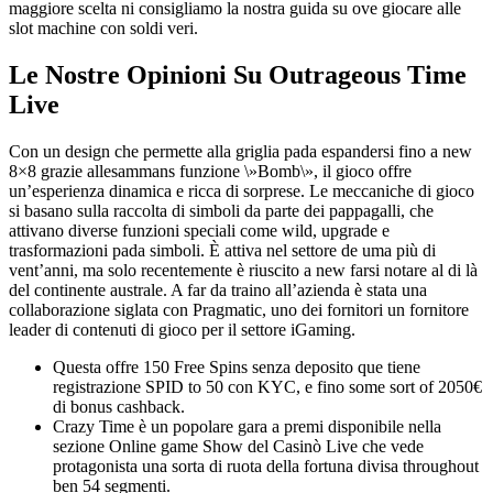
maggiore scelta ni consigliamo la nostra guida su ove giocare alle
slot machine con soldi veri.
Le Nostre Opinioni Su Outrageous Time
Live
Con un design che permette alla griglia pada espandersi fino a new
8×8 grazie allesammans funzione \»Bomb\», il gioco offre
un’esperienza dinamica e ricca di sorprese. Le meccaniche di gioco
si basano sulla raccolta di simboli da parte dei pappagalli, che
attivano diverse funzioni speciali come wild, upgrade e
trasformazioni pada simboli​. È attiva nel settore de uma più di
vent’anni, ma solo recentemente è riuscito a new farsi notare al di là
del continente australe. A far da traino all’azienda è stata una
collaborazione siglata con Pragmatic, uno dei fornitori un fornitore
leader di contenuti di gioco per il settore iGaming.
Questa offre 150 Free Spins senza deposito que tiene
registrazione SPID to 50 con KYC, e fino some sort of 2050€
di bonus cashback.
Crazy Time è un popolare gara a premi disponibile nella
sezione Online game Show del Casinò Live che vede
protagonista una sorta di ruota della fortuna divisa throughout
ben 54 segmenti.