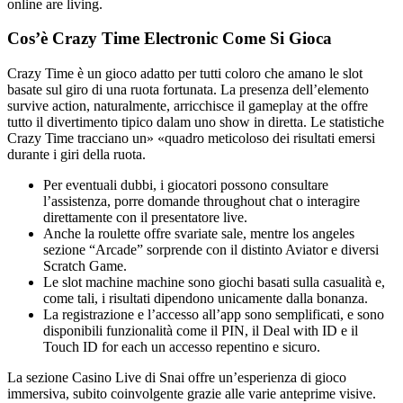
online are living.
Cos’è Crazy Time Electronic Come Si Gioca
Crazy Time è un gioco adatto per tutti coloro che amano le slot
basate sul giro di una ruota fortunata. La presenza dell’elemento
survive action, naturalmente, arricchisce il gameplay at the offre
tutto il divertimento tipico dalam uno show in diretta. Le statistiche
Crazy Time tracciano un» «quadro meticoloso dei risultati emersi
durante i giri della ruota.
Per eventuali dubbi, i giocatori possono consultare
l’assistenza, porre domande throughout chat o interagire
direttamente con il presentatore live.
Anche la roulette offre svariate sale, mentre los angeles
sezione “Arcade” sorprende con il distinto Aviator e diversi
Scratch Game.
Le slot machine machine sono giochi basati sulla casualità e,
come tali, i risultati dipendono unicamente dalla bonanza.
La registrazione e l’accesso all’app sono semplificati, e sono
disponibili funzionalità come il PIN, il Deal with ID e il
Touch ID for each un accesso repentino e sicuro​​​​.
La sezione Casino Live di Snai offre un’esperienza di gioco
immersiva, subito coinvolgente grazie alle varie anteprime visive.