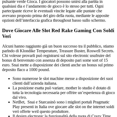
pulsante verde Gioca. I giocatori possono unirsi alla partita in
qualsiasi dia e l’andamento de gioco è lo stesso per tutti. Ogni
partecipante riceve le eventuali vincite legate alle puntate che
avevano proposto prima del giro della ruota, mediante le apposite
opzioni dell’interfaccia grafica throughout basso sullo schermo.
Dove Giocare Alle Slot Red Rake Gaming Con Soldi
Veri
Alcuni hanno raggiunto già un buon successo tra il pubblico, stiamo
parlndo di Klondike Temperature, Treasure Buster, Roswell Secrets.
Chi volesse provarli può registrarsi sul sito electronic usufruire del
bonus di benvenuto con assenza di deposito pari some sort of 15
euro. Snai mette a disposizione dei clienti anche un bonus sul primo
deposito flaco a 1000 pound.
Sono numerose le slot machine messe a disposizione dei suoi
clienti dall’azienda italiana.
La posizione esatta può variare, mother lo studio è dotato di
tutta la tecnologia necessaria per offrire un’esperienza di gioco
dal vivo.
NetBet, Snai e Starcasinò sono i migliori portali Pragmatic
Play presenti in Italia ove giocare alle slot on the internet soldi
veri offerte weil questo produttore.
Il design electronic la funzionalità della ruota di Crazy Time