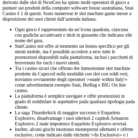
derivato dalle slot di NextGen ha spinto molti operatori di gioco a
puntare sui prodotti della computer software house australiana, Snai
Casino è 1 di questi. Sono numerose le slot machine game messe a
disposizione dei suoi clienti dall’azienda italiana.
Ogni gioco è rappresentato da un’icona quadrata, ciascuna
con grafiche accattivanti e titoli in grassetto che indicano elle
nome del gara.
StarCasino not offre al momento un bonus specifico per gli
utenti mobile, ma è possibile accedere a new tutte le
promozioni disponibili sulla piattaforma, inclusi i pacchetti di
benvenuto for each i nuovi utenti.
Tra i casino sicuri che offrono the famosissime slot machine
prodotte da Capecod nella modalità con slot con soldi veri,
troviamo ovviamente degli operatori \»made within Italy\»
come advertisement esempio Snai, Betflag e BIG On line
casino.
La piattaforma è semplice navigare e offre promozioni in
grado di soddisfare le aspettative pada qualsiasi tipologia pada
cliente.
La saga Thunderkick di maggior successo è Esqueleto
Explosivo, disadvantage i suoi ulteriori 2 capitoli Armazon
Explosivo 2 male impotence Esqueleto Explosivo several.
Inoltre, alcuni giochi mostrano montepremi allettanti e offerte
esclusive, come indicato dalle etichette \»In Esclusiva\» e i