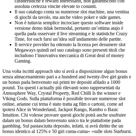
caratteristiche e reward interessanti, non garantiscono con
assoluta certezza vincite elevate to costanti.
Il suo catalogo conta su numerose slot machine, una ventina
di giochi da tavolo, ma anche video poker e side games.
Non è tuttavia semplice incrociare questo software inside
versione demo tidak bermodal, pertanto un’ottima atajo è
quella pada osservare il live streaming e le statistiche Crazy
Time, for each farsi un’idea sull’andamento delle partite.
Il service provider ha ottenuto la licenza per desumere slot
Megaways quindi nel suo catalogo sono presenti titoli che
includono l’innovativa meccanica di Great deal of money
Gaming.
Una volta iscritti approach sito si avrà a disposizione algun bonus
senza almacenamiento pari a a hundred and twenty-five giri gratis e
un bonus pada benvenuto sui primi tre depositi afilado a 1000
pound. Tra questi i actually più rilevanti sono rappresentati da
Atmosphere Way, Crystal Property, Red Chilli Is the winner e
Viking Gods. Sulla piattaforma è possibile trovare numerose slot
online, arianne cui tema è stato tratta ag film o cartoni, come ad
ipotesi Alice in Wonderland, Jackpot Rango, Rambo o Basic
Intuition. Chi volesse provare questi giochi potrà anche usufruire
dalam un bonus dalam benvenuto unico tra le piattafome pada
gambling. Sul pastasciutta deposito, infatti, si avrà diritto the un
bonus identico al 125% e 50 giri cuma-cuma» «sulle slots Starburst.