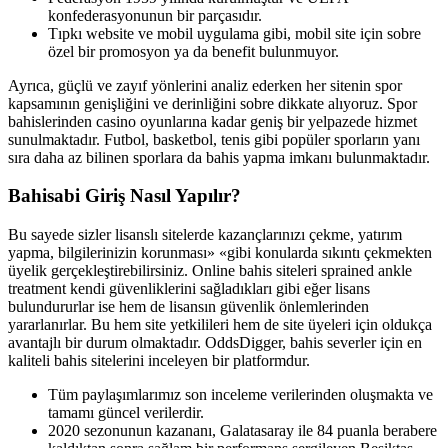
konfederasyonunun bir parçasıdır.
Tıpkı website ve mobil uygulama gibi, mobil site için sobre
özel bir promosyon ya da benefit bulunmuyor.
Ayrıca, güçlü ve zayıf yönlerini analiz ederken her sitenin spor
kapsamının genişliğini ve derinliğini sobre dikkate alıyoruz. Spor
bahislerinden casino oyunlarına kadar geniş bir yelpazede hizmet
sunulmaktadır. Futbol, basketbol, tenis gibi popüler sporların yanı
sıra daha az bilinen sporlara da bahis yapma imkanı bulunmaktadır.
Bahisabi Giriş Nasıl Yapılır?
Bu sayede sizler lisanslı sitelerde kazançlarınızı çekme, yatırım
yapma, bilgilerinizin korunması» «gibi konularda sıkıntı çekmekten
üyelik gerçekleştirebilirsiniz. Online bahis siteleri sprained ankle
treatment kendi güvenliklerini sağladıkları gibi eğer lisans
bulundururlar ise hem de lisansın güvenlik önlemlerinden
yararlanırlar. Bu hem site yetkilileri hem de site üyeleri için oldukça
avantajlı bir durum olmaktadır. OddsDigger, bahis severler için en
kaliteli bahis sitelerini inceleyen bir platformdur.
Tüm paylaşımlarımız son inceleme verilerinden oluşmakta ve
tamamı güncel verilerdir.
2020 sezonunun kazananı, Galatasaray ile 84 puanla berabere