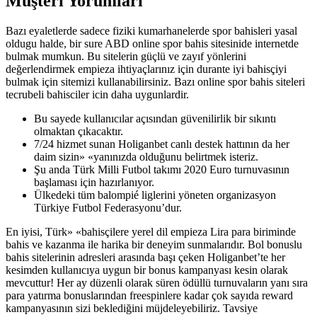
Müşteri Yorumları
Bazı eyaletlerde sadece fiziki kumarhanelerde spor bahisleri yasal
oldugu halde, bir sure ABD online spor bahis sitesinide internetde
bulmak mumkun. Bu sitelerin güçlü ve zayıf yönlerini
değerlendirmek empieza ihtiyaçlarınız için durante iyi bahisçiyi
bulmak için sitemizi kullanabilirsiniz. Bazı online spor bahis siteleri
tecrubeli bahisciler icin daha uygunlardir.
Bu sayede kullanıcılar açısından güvenilirlik bir sıkıntı
olmaktan çıkacaktır.
7/24 hizmet sunan Holiganbet canlı destek hattının da her
daim sizin» «yanınızda olduğunu belirtmek isteriz.
Şu anda Türk Milli Futbol takımı 2020 Euro turnuvasının
başlaması için hazırlanıyor.
Ülkedeki tüm balompié liglerini yöneten organizasyon
Türkiye Futbol Federasyonu’dur.
En iyisi, Türk» «bahisçilere yerel dil empieza Lira para biriminde
bahis ve kazanma ile harika bir deneyim sunmalarıdır. Bol bonuslu
bahis sitelerinin adresleri arasında başı çeken Holiganbet’te her
kesimden kullanıcıya uygun bir bonus kampanyası kesin olarak
mevcuttur! Her ay düzenli olarak süren ödüllü turnuvaların yanı sıra
para yatırma bonuslarından freespinlere kadar çok sayıda reward
kampanyasının sizi beklediğini müjdeleyebiliriz. Tavsiye