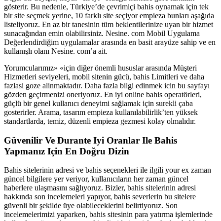
gösterir. Bu nedenle, Türkiye’de çevrimiçi bahis oynamak için tek
bir site seçmek yerine, 10 farklı site seçiyor empieza bunları aşağıda
listeliyoruz. En az bir tanesinin tüm beklentilerinize uyan bir hizmet
sunacağından emin olabilirsiniz. Nesine. com Mobil Uygulama
Değerlendirdiğim uygulamalar arasında en basit arayüze sahip ve en
kullanışlı olanı Nesine. com’a ait.
Yorumcularımız» «için diğer önemli hususlar arasında Müşteri
Hizmetleri seviyeleri, mobil sitenin gücü, bahis Limitleri ve daha
fazlasi goze alinmaktadır. Daha fazla bilgi edinmek icin bu sayfayı
gözden geçirmenizi oneriyoruz. En iyi online bahis operatörleri,
güçlü bir genel kullanıcı deneyimi sağlamak için surekli çaba
gosterirler. Arama, tasarım empieza kullanılabilirlik’ten yüksek
standartlarda, temiz, düzenli empieza gezmesi kolay olmalıdır.
Güvenilir Ve Durante Iyi Oranlar Ile Bahis
Yapmanız Için En Doğru Dizin
Bahis sitelerinin adresi ve bahis seçenekleri ile ilgili your ex zaman
güncel bilgilere yer veriyor, kullanıcıların her zaman güncel
haberlere ulaşmasını sağlıyoruz. Bizler, bahis sitelerinin adresi
hakkında son incelemeleri yapıyor, bahis severlerin bu sitelere
güvenli bir şekilde üye olabileceklerini belirtiyoruz. Son
incelemelerimizi yaparken, bahis sitesinin para yatırma işlemlerinde