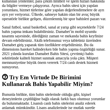
kullanılan yöntemler, para çekim limitleri ve işlem hızları hakkında
da bilgiler vermeye çalışıyoruz. Ayrıca bahis sitesi için yapılan
yorumlara, hizmet türlerine göre yapılan değerlendirmelere de ayrı
ayrı yer veriyoruz. Ülkede, sahneye hakim olan bir avuç büyük
operatörle birlikte gelişen, düzenlenmiş bir spor bahisleri pazarı var.
Sanal futbol, sanal basketbol, sanal at yarışı gibi seçeneklerle 7/24
bahis yapma imkanı bulabilirsiniz. Damabet’in mobil uyumlu
tasarımı sayesinde, dilediğiniz zaman ve mekanda bahis keyfinize
devam edebilirsiniz. Akıllı telefonunuz veya tabletiniz üzerinden
Damabet giriş yaparak tüm özelliklere erişebilirsiniz. Bu da
dimensions hareket halindeyken bile bahis yapma özgürlüğü sunar.
2021 yılında kurulan Damabet Bahis Sitesi, çevrimiçi bahis
sektöründe kaliteli hizmet sunmak amacıyla yola çıktı. Müşteri
memnuniyetine büyük önem vererek 7/24 canlı destek hizmeti
sunuyoruz.
⓻ Try Em Virtude De Birimini
Kullanarak Bahis Yapabilir Miyim?
Bununla birlikte, tüm bahis sitelerinde olduğu gibi, kişisel
deneyimlerin çeşitliliğine bağlı olarak farklı bazı olumsuz yorumlar
da bulunmaktadır. Lisanslı canlı bahis sitelerini analiz ederek
anlamak mümkündür. Lisans analizlerinde ise mutlak suretle