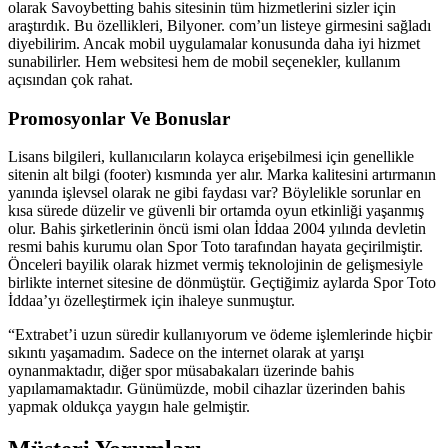
olarak Savoybetting bahis sitesinin tüm hizmetlerini sizler için
araştırdık. Bu özellikleri, Bilyoner. com’un listeye girmesini sağladı
diyebilirim. Ancak mobil uygulamalar konusunda daha iyi hizmet
sunabilirler. Hem websitesi hem de mobil seçenekler, kullanım
açısından çok rahat.
Promosyonlar Ve Bonuslar
Lisans bilgileri, kullanıcıların kolayca erişebilmesi için genellikle
sitenin alt bilgi (footer) kısmında yer alır. Marka kalitesini artırmanın
yanında işlevsel olarak ne gibi faydası var? Böylelikle sorunlar en
kısa sürede düzelir ve güvenli bir ortamda oyun etkinliği yaşanmış
olur. Bahis şirketlerinin öncü ismi olan İddaa 2004 yılında devletin
resmi bahis kurumu olan Spor Toto tarafından hayata geçirilmiştir.
Önceleri bayilik olarak hizmet vermiş teknolojinin de gelişmesiyle
birlikte internet sitesine de dönmüştür. Geçtiğimiz aylarda Spor Toto
İddaa’yı özelleştirmek için ihaleye sunmuştur.
“Extrabet’i uzun süredir kullanıyorum ve ödeme işlemlerinde hiçbir
sıkıntı yaşamadım. Sadece on the internet olarak at yarışı
oynanmaktadır, diğer spor müsabakaları üzerinde bahis
yapılamamaktadır. Günümüzde, mobil cihazlar üzerinden bahis
yapmak oldukça yaygın hale gelmiştir.