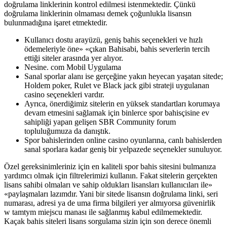
doğrulama linklerinin kontrol edilmesi istenmektedir. Çünkü
doğrulama linklerinin olmaması demek çoğunlukla lisansın
bulunmadığına işaret etmektedir.
Kullanıcı dostu arayüzü, geniş bahis seçenekleri ve hızlı
ödemeleriyle öne» «çıkan Bahisabi, bahis severlerin tercih
ettiği siteler arasında yer alıyor.
Nesine. com Mobil Uygulama
Sanal sporlar alanı ise gerçeğine yakın heyecan yaşatan sitede;
Holdem poker, Rulet ve Black jack gibi strateji uygulanan
casino seçenekleri vardır.
Ayrıca, önerdiğimiz sitelerin en yüksek standartları korumaya
devam etmesini sağlamak için binlerce spor bahisçisine ev
sahipliği yapan gelişen SBR Community forum
topluluğumuza da danıştık.
Spor bahislerinden online casino oyunlarına, canlı bahislerden
sanal sporlara kadar geniş bir yelpazede seçenekler sunuluyor.
Özel gereksinimleriniz için en kaliteli spor bahis sitesini bulmanıza
yardımcı olmak için filtrelerimizi kullanın. Fakat sitelerin gerçekten
lisans sahibi olmaları ve sahip oldukları lisansları kullanıcıları ile»
«paylaşmaları lazımdır. Yani bir sitede lisansın doğrulama linki, seri
numarası, adresi ya de uma firma bilgileri yer almıyorsa güvenirlik
w tamtym miejscu manası ile sağlanmış kabul edilmemektedir.
Kaçak bahis siteleri lisans sorgulama sizin için son derece önemli