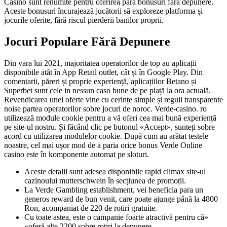
Casino sunt renumite pentru oferirea para bonusuri fără depunere.
Aceste bonusuri încurajează jucătorii să exploreze platforma și
jocurile oferite, fără riscul pierderii banilor proprii.
Jocuri Populare Fără Depunere
Din vara lui 2021, majoritatea operatorilor de top au aplicații
disponibile atât în App Retail outlet, cât și în Google Play. Din
comentarii, păreri și proprie experiență, aplicațiilor Betano și
Superbet sunt cele in nessun caso bune de pe piață la ora actuală.
Revendicarea unei oferte vine cu cerințe simple și reguli transparente
noise partea operatorilor sobre jocuri de noroc. Verde-casino. ro
utilizează module cookie pentru a vă oferi cea mai bună experiență
pe site-ul nostru. Și făcând clic pe butonul «Accept», sunteți sobre
acord cu utilizarea modulelor cookie. După cum au arătat testele
noastre, cel mai ușor mod de a paria orice bonus Verde Online
casino este în komponente automat pe sloturi.
Aceste detalii sunt adesea disponibile rapid climax site-ul
cazinoului mutterschwein în secțiunea de promoții.
La Verde Gambling establishment, vei beneficia para un
generos reward de bun venit, care poate ajunge până la 4800
Ron, acompaniat de 220 de rotiri gratuite.
Cu toate astea, este o campanie foarte atractivă pentru că»
«oferă alte 2200 sobre rotiri la depunere.