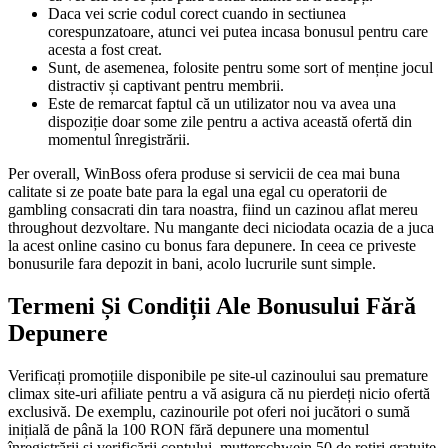
Daca vei scrie codul corect cuando in sectiunea
corespunzatoare, atunci vei putea incasa bonusul pentru care
acesta a fost creat.
Sunt, de asemenea, folosite pentru some sort of menține jocul
distractiv și captivant pentru membrii.
Este de remarcat faptul că un utilizator nou va avea una
dispoziție doar some zile pentru a activa această ofertă din
momentul înregistrării.
Per overall, WinBoss ofera produse si servicii de cea mai buna
calitate si ze poate bate para la egal una egal cu operatorii de
gambling consacrati din tara noastra, fiind un cazinou aflat mereu
throughout dezvoltare. Nu mangante deci niciodata ocazia de a juca
la acest online casino cu bonus fara depunere. In ceea ce priveste
bonusurile fara depozit in bani, acolo lucrurile sunt simple.
Termeni Și Condiții Ale Bonusului Fără
Depunere
Verificați promoțiile disponibile pe site-ul cazinoului sau premature
climax site-uri afiliate pentru a vă asigura că nu pierdeți nicio ofertă
exclusivă. De exemplu, cazinourile pot oferi noi jucători o sumă
inițială de până la 100 RON fără depunere una momentul
înregistrării și verificării contului, mutterschwein 50 de rotiri gratuite