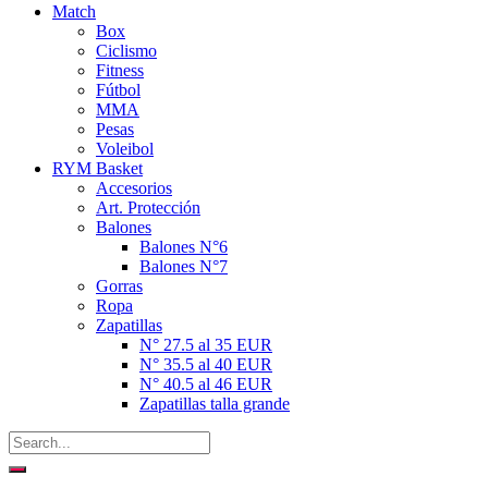
Match
Box
Ciclismo
Fitness
Fútbol
MMA
Pesas
Voleibol
RYM Basket
Accesorios
Art. Protección
Balones
Balones N°6
Balones N°7
Gorras
Ropa
Zapatillas
N° 27.5 al 35 EUR
N° 35.5 al 40 EUR
N° 40.5 al 46 EUR
Zapatillas talla grande