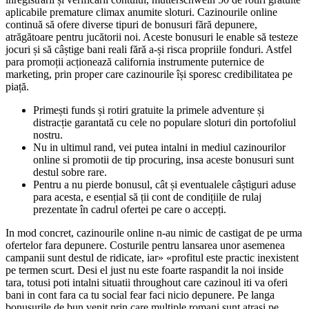
aplicabile premature climax anumite sloturi. Cazinourile online
continuă să ofere diverse tipuri de bonusuri fără depunere,
atrăgătoare pentru jucătorii noi. Aceste bonusuri le enable să testeze
jocuri și să câștige bani reali fără a-și risca propriile fonduri. Astfel
para promoții acționează california instrumente puternice de
marketing, prin proper care cazinourile își sporesc credibilitatea pe
piață.
Primești funds și rotiri gratuite la primele adventure și
distracție garantată cu cele no populare sloturi din portofoliul
nostru.
Nu in ultimul rand, vei putea intalni in mediul cazinourilor
online si promotii de tip procuring, insa aceste bonusuri sunt
destul sobre rare.
Pentru a nu pierde bonusul, cât și eventualele câștiguri aduse
para acesta, e esențial să ții cont de condițiile de rulaj
prezentate în cadrul ofertei pe care o accepți.
In mod concret, cazinourile online n-au nimic de castigat de pe urma
ofertelor fara depunere. Costurile pentru lansarea unor asemenea
campanii sunt destul de ridicate, iar» «profitul este practic inexistent
pe termen scurt. Desi el just nu este foarte raspandit la noi inside
tara, totusi poti intalni situatii throughout care cazinoul iti va oferi
bani in cont fara ca tu social fear faci nicio depunere. Pe langa
bonusurile de bun venit prin care multiple romani sunt atrasi pe