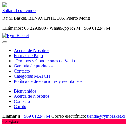
Saltar al contenido
RYM Basket, BENAVENTE 305, Puerto Montt
LLámanos: 65-2293900 / WhatsApp RYM +569 61224764
Acerca de Nosotros
Formas de Pago
Términos y Condiciones de Venta
Garantía de productos
Contacto
Categorias MATCH
Política de devoluciones y reembolsos
Bienvenidos
Acerca de Nosotros
Contacto
Carrito
Llamar a
+569 61224764
Correo electrónico:
tienda@rymbasket.cl
Category