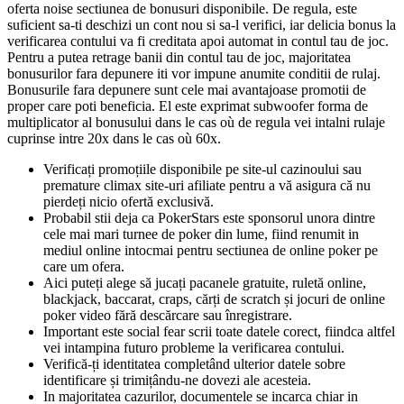
oferta noise sectiunea de bonusuri disponibile. De regula, este
suficient sa-ti deschizi un cont nou si sa-l verifici, iar delicia bonus la
verificarea contului va fi creditata apoi automat in contul tau de joc.
Pentru a putea retrage banii din contul tau de joc, majoritatea
bonusurilor fara depunere iti vor impune anumite conditii de rulaj.
Bonusurile fara depunere sunt cele mai avantajoase promotii de
proper care poti beneficia. El este exprimat subwoofer forma de
multiplicator al bonusului dans le cas où de regula vei intalni rulaje
cuprinse intre 20x dans le cas où 60x.
Verificați promoțiile disponibile pe site-ul cazinoului sau
premature climax site-uri afiliate pentru a vă asigura că nu
pierdeți nicio ofertă exclusivă.
Probabil stii deja ca PokerStars este sponsorul unora dintre
cele mai mari turnee de poker din lume, fiind renumit in
mediul online intocmai pentru sectiunea de online poker pe
care um ofera.
Aici puteți alege să jucați pacanele gratuite, ruletă online,
blackjack, baccarat, craps, cărți de scratch și jocuri de online
poker video fără descărcare sau înregistrare.
Important este social fear scrii toate datele corect, fiindca altfel
vei intampina futuro probleme la verificarea contului.
Verifică-ți identitatea completând ulterior datele sobre
identificare și trimițându-ne dovezi ale acesteia.
In majoritatea cazurilor, documentele se incarca chiar in