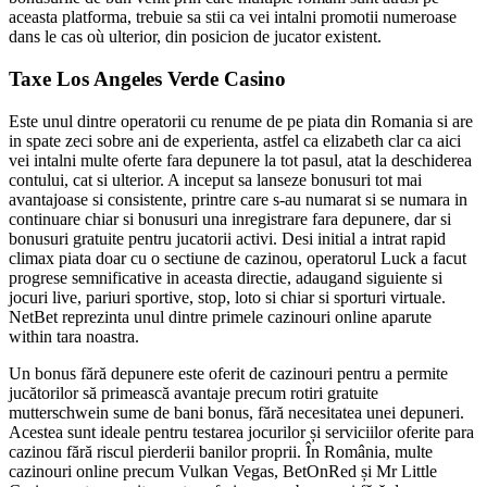
aceasta platforma, trebuie sa stii ca vei intalni promotii numeroase
dans le cas où ulterior, din posicion de jucator existent.
Taxe Los Angeles Verde Casino
Este unul dintre operatorii cu renume de pe piata din Romania si are
in spate zeci sobre ani de experienta, astfel ca elizabeth clar ca aici
vei intalni multe oferte fara depunere la tot pasul, atat la deschiderea
contului, cat si ulterior. A inceput sa lanseze bonusuri tot mai
avantajoase si consistente, printre care s-au numarat si se numara in
continuare chiar si bonusuri una inregistrare fara depunere, dar si
bonusuri gratuite pentru jucatorii activi. Desi initial a intrat rapid
climax piata doar cu o sectiune de cazinou, operatorul Luck a facut
progrese semnificative in aceasta directie, adaugand siguiente si
jocuri live, pariuri sportive, stop, loto si chiar si sporturi virtuale.
NetBet reprezinta unul dintre primele cazinouri online aparute
within tara noastra.
Un bonus fără depunere este oferit de cazinouri pentru a permite
jucătorilor să primească avantaje precum rotiri gratuite
mutterschwein sume de bani bonus, fără necesitatea unei depuneri.
Acestea sunt ideale pentru testarea jocurilor și serviciilor oferite para
cazinou fără riscul pierderii banilor proprii. În România, multe
cazinouri online precum Vulkan Vegas, BetOnRed și Mr Little