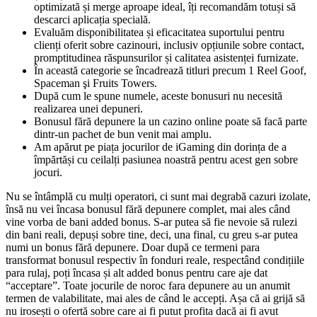
optimizată și merge aproape ideal, îți recomandăm totuși să
descarci aplicația specială.
Evaluăm disponibilitatea și eficacitatea suportului pentru
clienți oferit sobre cazinouri, inclusiv opțiunile sobre contact,
promptitudinea răspunsurilor și calitatea asistenței furnizate.
În această categorie se încadrează titluri precum 1 Reel Goof,
Spaceman şi Fruits Towers.
După cum le spune numele, aceste bonusuri nu necesită
realizarea unei depuneri.
Bonusul fără depunere la un cazino online poate să facă parte
dintr-un pachet de bun venit mai amplu.
Am apărut pe piața jocurilor de iGaming din dorința de a
împărtăși cu ceilalți pasiunea noastră pentru acest gen sobre
jocuri.
Nu se întâmplă cu mulți operatori, ci sunt mai degrabă cazuri izolate,
însă nu vei încasa bonusul fără depunere complet, mai ales când
vine vorba de bani added bonus. S-ar putea să fie nevoie să rulezi
din bani reali, depuși sobre tine, deci, una final, cu greu s-ar putea
numi un bonus fără depunere. Doar după ce termeni para
transformat bonusul respectiv în fonduri reale, respectând condițiile
para rulaj, poți încasa și alt added bonus pentru care aje dat
“acceptare”. Toate jocurile de noroc fara depunere au un anumit
termen de valabilitate, mai ales de când le accepți. Așa că ai grijă să
nu irosești o ofertă sobre care ai fi putut profita dacă ai fi avut