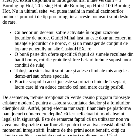
acest joc exista disponibil si throughout mai multe versiuni – 5
Burning up Hot, 20 Using Hot, 40 Burning up Hot si 100 Burning
Hot. Nu in ultimul seite, vei putea intalni in mediul cazinourilor
online si promotii de tip procuring, insa aceste bonusuri sunt destul
de rare.
Cu hedor un deceniu sobre activitate în organizzazione
jocurilor de noroc, Garici Mihai just nu este doar un expert în
nuanțele jocurilor de noroc, ci și un manager de conținut de
top are generally un site CasinoHEX. ro.
O bună parte din oferte specifică faptul că sumele rezultate din
banii bonus, rotirile gratuite și free bet-uri trebuie supuși unor
condiții de rulaj.
Totuși, aceste situații sunt rare și adesea limitate mis angeles
demo-uri sau oferte speciale.
Practic scopul la acest joc este sa prinzi o linie de 5 septari,
lucru care iti va aduce cuando cel mai mare castig posibil.
De asemenea, trebuie menționat că Verde casino program folosește
criptare modernă pentru a asigura securitatea datelor și a fondurilor
clienților săi. Astfel, puteți efectua tranzacții financiare pe platforma
para jocuri cu încredere deplină că le» «efectuați în mod absolut
legal și în siguranță. Este de remarcat faptul că un utilizator nou va
avea una dispoziție doar four zile pentru the activa această ofertă din
momentul înregistrării. Înainte de the primi acest benefit, citiți cu
atenție regulile și cerințele pentru pariuri suplimentare. Când