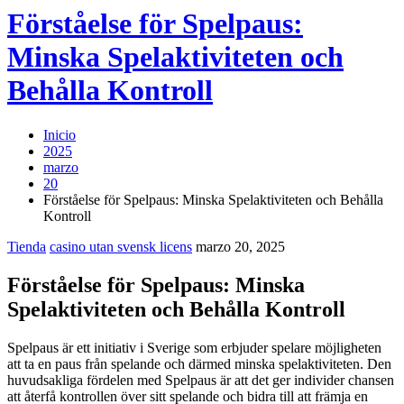
Förståelse för Spelpaus:
Minska Spelaktiviteten och
Behålla Kontroll
Inicio
2025
marzo
20
Förståelse för Spelpaus: Minska Spelaktiviteten och Behålla
Kontroll
Tienda
casino utan svensk licens
marzo 20, 2025
Förståelse för Spelpaus: Minska
Spelaktiviteten och Behålla Kontroll
Spelpaus är ett initiativ i Sverige som erbjuder spelare möjligheten
att ta en paus från spelande och därmed minska spelaktiviteten. Den
huvudsakliga fördelen med Spelpaus är att det ger individer chansen
att återfå kontrollen över sitt spelande och bidra till att främja en