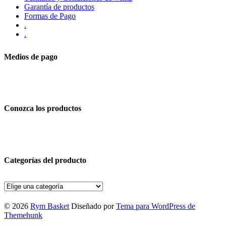
Garantía de productos
Formas de Pago
.
.
Medios de pago
Conozca los productos
Categorías del producto
© 2026
Rym Basket
Diseñado por
Tema para WordPress de
Themehunk