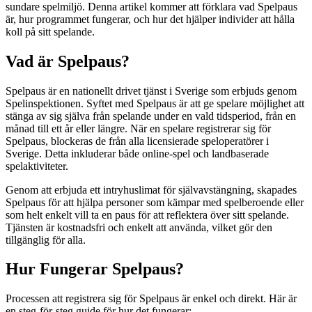
sundare spelmiljö. Denna artikel kommer att förklara vad Spelpaus
är, hur programmet fungerar, och hur det hjälper individer att hålla
koll på sitt spelande.
Vad är Spelpaus?
Spelpaus är en nationellt drivet tjänst i Sverige som erbjuds genom
Spelinspektionen. Syftet med Spelpaus är att ge spelare möjlighet att
stänga av sig själva från spelande under en vald tidsperiod, från en
månad till ett år eller längre. När en spelare registrerar sig för
Spelpaus, blockeras de från alla licensierade speloperatörer i
Sverige. Detta inkluderar både online-spel och landbaserade
spelaktiviteter.
Genom att erbjuda ett intryhuslimat för självavstängning, skapades
Spelpaus för att hjälpa personer som kämpar med spelberoende eller
som helt enkelt vill ta en paus för att reflektera över sitt spelande.
Tjänsten är kostnadsfri och enkelt att använda, vilket gör den
tillgänglig för alla.
Hur Fungerar Spelpaus?
Processen att registrera sig för Spelpaus är enkel och direkt. Här är
en steg-för-steg guide för hur det fungerar: