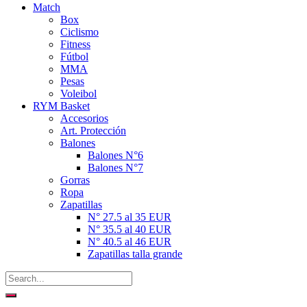
Match
Box
Ciclismo
Fitness
Fútbol
MMA
Pesas
Voleibol
RYM Basket
Accesorios
Art. Protección
Balones
Balones N°6
Balones N°7
Gorras
Ropa
Zapatillas
N° 27.5 al 35 EUR
N° 35.5 al 40 EUR
N° 40.5 al 46 EUR
Zapatillas talla grande