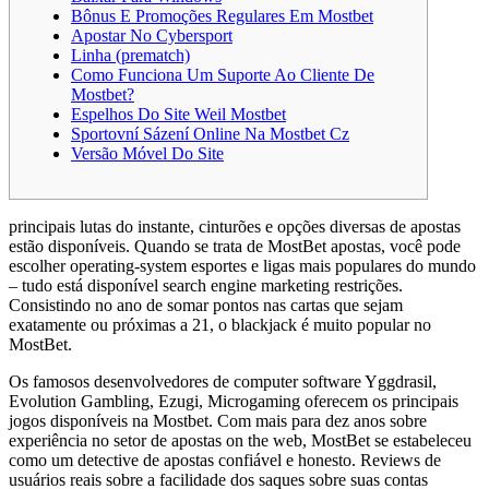
Bônus E Promoções Regulares Em Mostbet
Apostar No Cybersport
Linha (prematch)
Como Funciona Um Suporte Ao Cliente De
Mostbet?
Espelhos Do Site Weil Mostbet
Sportovní Sázení Online Na Mostbet Cz
Versão Móvel Do Site
principais lutas do instante, cinturões e opções diversas de apostas
estão disponíveis. Quando se trata de MostBet apostas, você pode
escolher operating-system esportes e ligas mais populares do mundo
– tudo está disponível search engine marketing restrições.
Consistindo no ano de somar pontos nas cartas que sejam
exatamente ou próximas a 21, o blackjack é muito popular no
MostBet.
Os famosos desenvolvedores de computer software Yggdrasil,
Evolution Gambling, Ezugi, Microgaming oferecem os principais
jogos disponíveis na Mostbet. Com mais para dez anos sobre
experiência no setor de apostas on the web, MostBet se estabeleceu
como um detective de apostas confiável e honesto. Reviews de
usuários reais sobre a facilidade dos saques sobre suas contas