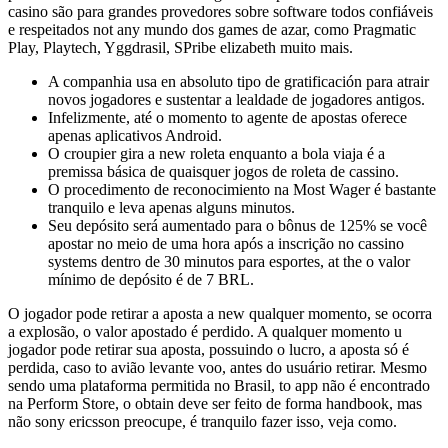
casino são para grandes provedores sobre software todos confiáveis
e respeitados not any mundo dos games de azar, como Pragmatic
Play, Playtech, Yggdrasil, SPribe elizabeth muito mais.
A companhia usa en absoluto tipo de gratificación para atrair
novos jogadores e sustentar a lealdade de jogadores antigos.
Infelizmente, até o momento to agente de apostas oferece
apenas aplicativos Android.
O croupier gira a new roleta enquanto a bola viaja é a
premissa básica de quaisquer jogos de roleta de cassino.
O procedimento de reconocimiento na Most Wager é bastante
tranquilo e leva apenas alguns minutos.
Seu depósito será aumentado para o bônus de 125% se você
apostar no meio de uma hora após a inscrição no cassino
systems dentro de 30 minutos para esportes, at the o valor
mínimo de depósito é de 7 BRL.
O jogador pode retirar a aposta a new qualquer momento, se ocorra
a explosão, o valor apostado é perdido. A qualquer momento u
jogador pode retirar sua aposta, possuindo o lucro, a aposta só é
perdida, caso to avião levante voo, antes do usuário retirar. Mesmo
sendo uma plataforma permitida no Brasil, to app não é encontrado
na Perform Store, o obtain deve ser feito de forma handbook, mas
não sony ericsson preocupe, é tranquilo fazer isso, veja como.