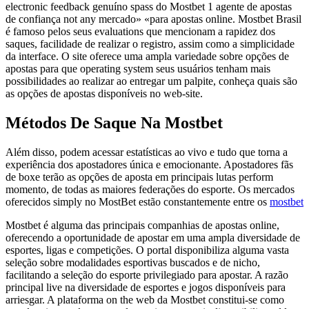
electronic feedback genuíno spass do Mostbet 1 agente de apostas
de confiança not any mercado» «para apostas online. Mostbet Brasil
é famoso pelos seus evaluations que mencionam a rapidez dos
saques, facilidade de realizar o registro, assim como a simplicidade
da interface. O site oferece uma ampla variedade sobre opções de
apostas para que operating system seus usuários tenham mais
possibilidades ao realizar ao entregar um palpite, conheça quais são
as opções de apostas disponíveis no web-site.
Métodos De Saque Na Mostbet
Além disso, podem acessar estatísticas ao vivo e tudo que torna a
experiência dos apostadores única e emocionante. Apostadores fãs
de boxe terão as opções de aposta em principais lutas perform
momento, de todas as maiores federações do esporte. Os mercados
oferecidos simply no MostBet estão constantemente entre os
mostbet
Mostbet é alguma das principais companhias de apostas online,
oferecendo a oportunidade de apostar em uma ampla diversidade de
esportes, ligas e competições. O portal disponibiliza alguma vasta
seleção sobre modalidades esportivas buscados e de nicho,
facilitando a seleção do esporte privilegiado para apostar. A razão
principal live na diversidade de esportes e jogos disponíveis para
arriesgar. A plataforma on the web da Mostbet constitui-se como