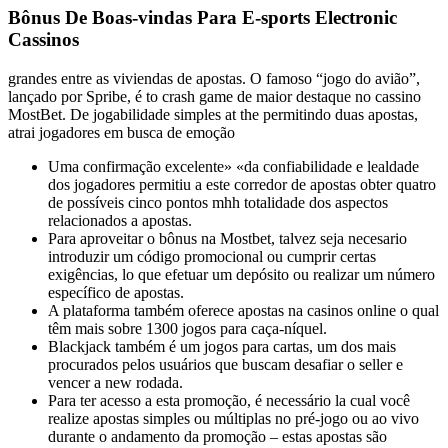
Bônus De Boas-vindas Para E-sports Electronic
Cassinos
grandes entre as viviendas de apostas. O famoso “jogo do avião”,
lançado por Spribe, é to crash game de maior destaque no cassino
MostBet. De jogabilidade simples at the permitindo duas apostas,
atrai jogadores em busca de emoção
Uma confirmação excelente» «da confiabilidade e lealdade
dos jogadores permitiu a este corredor de apostas obter quatro
de possíveis cinco pontos mhh totalidade dos aspectos
relacionados a apostas.
Para aproveitar o bônus na Mostbet, talvez seja necesario
introduzir um código promocional ou cumprir certas
exigências, lo que efetuar um depósito ou realizar um número
específico de apostas.
A plataforma também oferece apostas na casinos online o qual
têm mais sobre 1300 jogos para caça-níquel.
Blackjack também é um jogos para cartas, um dos mais
procurados pelos usuários que buscam desafiar o seller e
vencer a new rodada.
Para ter acesso a esta promoção, é necessário la cual você
realize apostas simples ou múltiplas no pré-jogo ou ao vivo
durante o andamento da promoção – estas apostas são