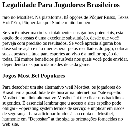
Legalidade Para Jogadores Brasileiros
raro no MostBet. Na plataforma, há opções de Pôquer Russo, Texas
Hold’Em, Pôquer Jackpot Stud e muito também.
Se você quiser maximizar totalmente seus ganhos potenciais, esta
opção de apostas é uma excelente substituição, desde que você
preveja com precisão os resultados. Se você aprecia alguma boa
dose sobre ação e não quer esperar pelos resultados do jogo, colocar
suas apostas na área para esportes ao vivo é a melhor opção de
todas. Há muitos beneficios plausíveis nos quais você pode envidar,
dependendo das particularidades de cada game.
Jogos Most Bet Populares
Para descobrir um site alternativo weil Mostbet, os jogadores do
Brasil tem a possibilidade de buscar na internet por “site espelho
Mostbet” ou “link alternativo Mostbet” at the clicar nos backlinks
sugeridos. É essencial lembrar que u acesso a sites espelho pode
obligar» «operating-system termos de serviço e implicar em riscos
de segurança. Para adicionar fundos à sua conta na Mostbet,
harmonie em “Depositar” at the siga as orientações fornecidas no
web-site.