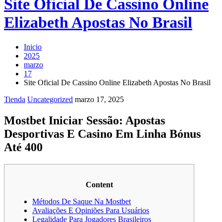
Site Oficial De Cassino Online
Elizabeth Apostas No Brasil
Inicio
2025
marzo
17
Site Oficial De Cassino Online Elizabeth Apostas No Brasil
Tienda
Uncategorized
marzo 17, 2025
Mostbet Iniciar Sessão: Apostas
Desportivas E Casino Em Linha Bónus
Até 400
Content
Métodos De Saque Na Mostbet
Avaliações E Opiniões Para Usuários
Legalidade Para Jogadores Brasileiros