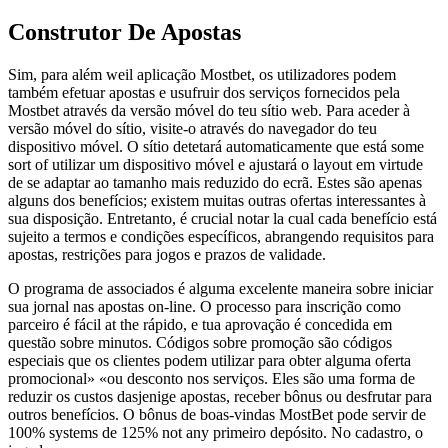
Construtor De Apostas
Sim, para além weil aplicação Mostbet, os utilizadores podem
também efetuar apostas e usufruir dos serviços fornecidos pela
Mostbet através da versão móvel do teu sítio web. Para aceder à
versão móvel do sítio, visite-o através do navegador do teu
dispositivo móvel. O sítio detetará automaticamente que está some
sort of utilizar um dispositivo móvel e ajustará o layout em virtude
de se adaptar ao tamanho mais reduzido do ecrã. Estes são apenas
alguns dos benefícios; existem muitas outras ofertas interessantes à
sua disposição. Entretanto, é crucial notar la cual cada benefício está
sujeito a termos e condições específicos, abrangendo requisitos para
apostas, restrições para jogos e prazos de validade.
O programa de associados é alguma excelente maneira sobre iniciar
sua jornal nas apostas on-line. O processo para inscrição como
parceiro é fácil at the rápido, e tua aprovação é concedida em
questão sobre minutos. Códigos sobre promoção são códigos
especiais que os clientes podem utilizar para obter alguma oferta
promocional» «ou desconto nos serviços. Eles são uma forma de
reduzir os custos dasjenige apostas, receber bônus ou desfrutar para
outros benefícios. O bônus de boas-vindas MostBet pode servir de
100% systems de 125% not any primeiro depósito. No cadastro, o