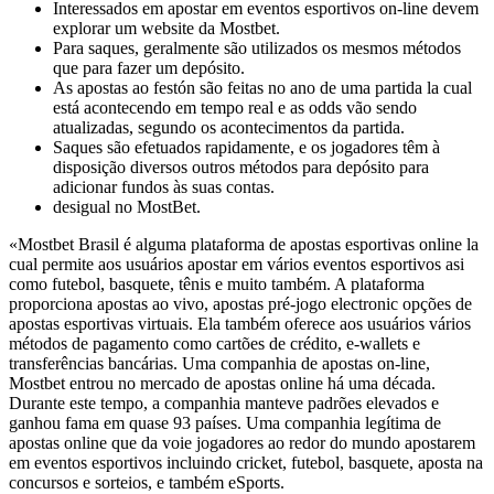
Interessados em apostar em eventos esportivos on-line devem
explorar um website da Mostbet.
Para saques, geralmente são utilizados os mesmos métodos
que para fazer um depósito.
As apostas ao festón são feitas no ano de uma partida la cual
está acontecendo em tempo real e as odds vão sendo
atualizadas, segundo os acontecimentos da partida.
Saques são efetuados rapidamente, e os jogadores têm à
disposição diversos outros métodos para depósito para
adicionar fundos às suas contas.
desigual no MostBet.
«Mostbet Brasil é alguma plataforma de apostas esportivas online la
cual permite aos usuários apostar em vários eventos esportivos asi
como futebol, basquete, tênis e muito também. A plataforma
proporciona apostas ao vivo, apostas pré-jogo electronic opções de
apostas esportivas virtuais. Ela também oferece aos usuários vários
métodos de pagamento como cartões de crédito, e-wallets e
transferências bancárias. Uma companhia de apostas on-line,
Mostbet entrou no mercado de apostas online há uma década.
Durante este tempo, a companhia manteve padrões elevados e
ganhou fama em quase 93 países. Uma companhia legítima de
apostas online que da voie jogadores ao redor do mundo apostarem
em eventos esportivos incluindo cricket, futebol, basquete, aposta na
concursos e sorteios, e também eSports.