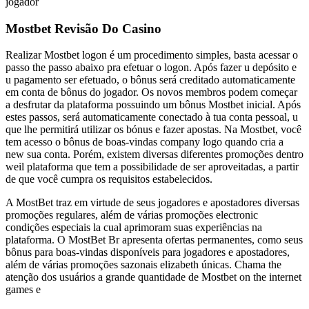
jogador
Mostbet Revisão Do Casino
Realizar Mostbet logon é um procedimento simples, basta acessar o
passo the passo abaixo pra efetuar o logon. Após fazer u depósito e
u pagamento ser efetuado, o bônus será creditado automaticamente
em conta de bônus do jogador. Os novos membros podem começar
a desfrutar da plataforma possuindo um bônus Mostbet inicial. Após
estes passos, será automaticamente conectado à tua conta pessoal, u
que lhe permitirá utilizar os bónus e fazer apostas. Na Mostbet, você
tem acesso o bônus de boas-vindas company logo quando cria a
new sua conta. Porém, existem diversas diferentes promoções dentro
weil plataforma que tem a possibilidade de ser aproveitadas, a partir
de que você cumpra os requisitos estabelecidos.
A MostBet traz em virtude de seus jogadores e apostadores diversas
promoções regulares, além de várias promoções electronic
condições especiais la cual aprimoram suas experiências na
plataforma. O MostBet Br apresenta ofertas permanentes, como seus
bônus para boas-vindas disponíveis para jogadores e apostadores,
além de várias promoções sazonais elizabeth únicas. Chama the
atenção dos usuários a grande quantidade de Mostbet on the internet
games e