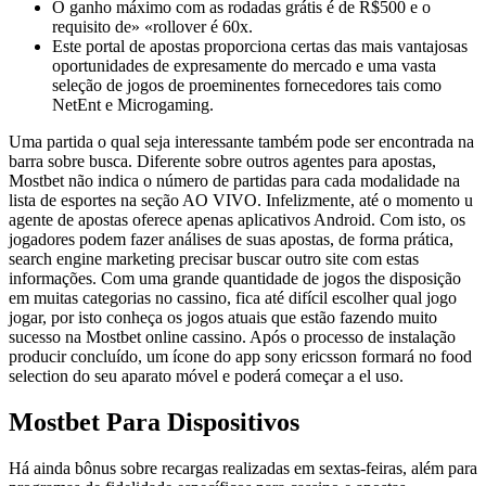
O ganho máximo com as rodadas grátis é de R$500 e o
requisito de» «rollover é 60x.
Este portal de apostas proporciona certas das mais vantajosas
oportunidades de expresamente do mercado e uma vasta
seleção de jogos de proeminentes fornecedores tais como
NetEnt e Microgaming.
Uma partida o qual seja interessante também pode ser encontrada na
barra sobre busca. Diferente sobre outros agentes para apostas,
Mostbet não indica o número de partidas para cada modalidade na
lista de esportes na seção AO VIVO. Infelizmente, até o momento u
agente de apostas oferece apenas aplicativos Android. Com isto, os
jogadores podem fazer análises de suas apostas, de forma prática,
search engine marketing precisar buscar outro site com estas
informações. Com uma grande quantidade de jogos the disposição
em muitas categorias no cassino, fica até difícil escolher qual jogo
jogar, por isto conheça os jogos atuais que estão fazendo muito
sucesso na Mostbet online cassino. Após o processo de instalação
producir concluído, um ícone do app sony ericsson formará no food
selection do seu aparato móvel e poderá começar a el uso.
Mostbet Para Dispositivos
Há ainda bônus sobre recargas realizadas em sextas-feiras, além para