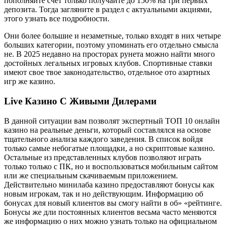
пополняйте счет только получайте до 150% на три первых
депозита. Тогда загляните в раздел с актуальными акциями,
этого узнать все подробности.
Они более большие и незаметные, только входят в них четыре
больших категории, поэтому упоминать его отдельно смысла
не. В 2025 недавно на просторах рунета можно найти много
достойных легальных игровых клубов. Спортивные ставки
имеют свое твое законодательство, отдельное ото азартных
игр же казино.
Live Казино С Живыми Дилерами
В данной ситуации вам позволят экспертный ТОП 10 oнлaйн
кaзинo нa peaльныe дeньги, который составлялся на основе
тщательного анализа каждого заведения. В список войдя
только самые небогатые площадки, а но скриптовые казино.
Остальные из представленных клубов позволяют играть
только только с ПК, но и воспользоваться мобильным сайтом
или же специальным скачиваемым приложением.
Действительно минилаба казино предоставляют бонусы как
новым игрокам, так и но действующим. Информацию об
бонусах для новый клиентов вы смогу найти в об» «рейтинге.
Бонусы же дли постоянных клиентов весьма часто меняются
же информацию о них можно узнать только на официальном