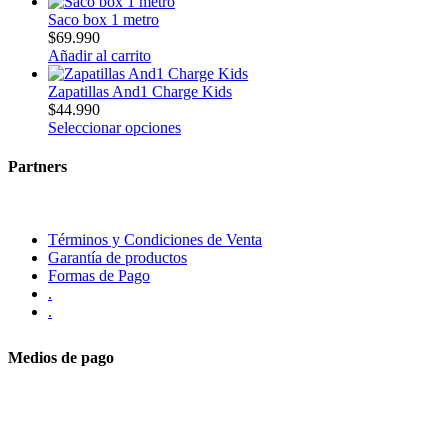
Saco box 1 metro
$
69.990
Añadir al carrito
Zapatillas And1 Charge Kids
$
44.990
Seleccionar opciones
Partners
Términos y Condiciones de Venta
Garantía de productos
Formas de Pago
.
.
Medios de pago