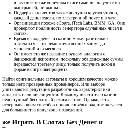
и честное, но же конечном итоге сами не получите ни
выигрышей, ни выплат.
Поддержка клиентов также доступна круглосуточно,
каждый день недели, по электронной почте и в чате.
Организации похоже eCogra, iTech Labs, BMM, GA. Они
проверяют подлинность генератора случайных чисел в
сайтах.
Время вывод денег из казино может разительно
отличаться — от немногочисленных минут до
мгновений или месяцев.
Он имеет это же название ноунсом аналогии с
банковский депозитом, поскольку оба денежные суммы
передаются третьему лицу, только получить доход в
форме выигрыша/процента.
Найти оригинальные автоматы в хорошем качестве можно
только него проверенных провайдеров. Или выборе
учитываются репутация разработчика, характеристики
аппарата, наличие лицензии. Каждому посетителю казино
недоступный бесплатный режим слотов. Однако, есть
исчерпывающим способов пополнения/вывода, тот актуален
для большинства популярных заведений.
же Играть В Слотах Без Денег и