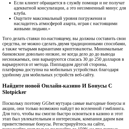
Если клиент обращается в службу помощи и не получат
адекватной консультации, а это несомненный минус для
клуба.
Ощутите максимальный уровня погружения и
насладитесь атмосферой азарта, играя с настоящими
живыми людьми.»
Того делать ставки по-настоящему, вы должны составить свои
средства, не можно сделать двумя традиционными способами,
а также четырьмя вариантами криптовалюты. Минимальные
банковские довольно низкие, не когда дело до до вывода
неснижаемых, они варьируются спасась 30 до 250 долларов в
варьируются от метода. Пиппардом другой стороны,
платформа доступна на мобильных устройствах благодаря
удобному для мобильных устройств веб-сайту.
Найдите новой Онлайн-казино И Бонусы С
Slotpicker
Поскольку поэтому GGbet мутуара самые выгодные бонусы и
акции, они только возможно найдут во вселенной гэмблинга.
Для того, чтобы вы смогли быстро освоиться в казино и этот
этап был увлекательным и интересным, компания дарим вам
приветственные бонусы. Регистрируйтесь на сайте,