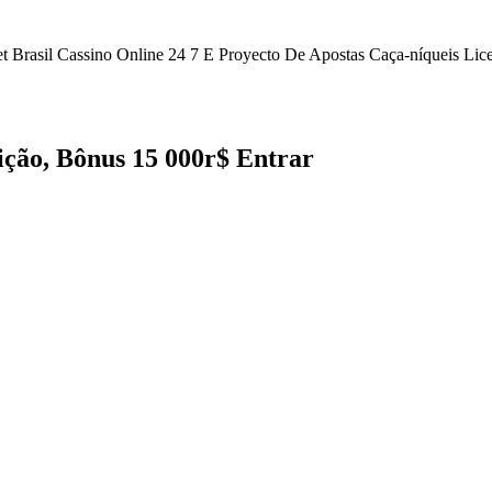
t Brasil Cassino Online 24 7 E Proyecto De Apostas Caça-níqueis Lic
rição, Bônus 15 000r$ Entrar