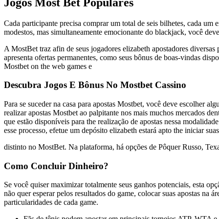
Jogos Most Bet Populares
Cada participante precisa comprar um total de seis bilhetes, cada u
modestos, mas simultaneamente emocionante do blackjack, você deve 
A MostBet traz afin de seus jogadores elizabeth apostadores diversa
apresenta ofertas permanentes, como seus bônus de boas-vindas dispo
Mostbet on the web games e
Descubra Jogos E Bônus No Mostbet Cassino
Para se suceder na casa para apostas Mostbet, você deve escolher algum
realizar apostas Mostbet ao palpitante nos mais muchos mercados den
que estão disponíveis para the realização de apostas nessa modalidade. 
esse processo, efetue um depósito elizabeth estará apto the iniciar su
distinto no MostBet. Na plataforma, há opções de Pôquer Russo, Te
Como Concluir Dinheiro?
Se você quiser maximizar totalmente seus ganhos potenciais, esta opç
não quer esperar pelos resultados do game, colocar suas apostas na á
particularidades de cada game.
Fãs de tênis podem apostar em principais torneios ATP, WTA e