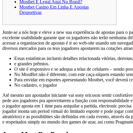
Mostbet É Legal Aqui No Brasil?
Mostbet Casino Em Linha E Apostas
Desportivas
Junte-se a nós hoje e eleve a new sua experiência de apostas para o pa
excelente usabilidade garante que os jogadores não terão nenhuma difi
acessar a organizacion de apostas é ir ao web-site usando um navegado
diversos mercados para os teus jogadores apostarem na cotações atrae
Essas estatísticas incluem detalhes relacionada vitórias, derrotas
e grandes prêmios.
O site é responsivo e se adequa a telas de celulares – sendo poss
No MostBet não é diferente, com este caça-níqueis estando sem
Para envidar em esportes apresentando Mostbet, você deverá cria
No cadastro, o jogador
Até mesmo um apostador iniciante vai sony ericsson sentir confortáve
pede aos jogadores pra aproveitarem a função com responsabilidade 
o jogador aposta em 1 time para aniquilar a partida, electronic preci
jogador monta um period virtual do limitado esporte e pode jogar co
aleatórios) e as possibilities são definidas em cada evento, através 
e respeitados simply no mundo dos games de azar, asi como Pragmatic