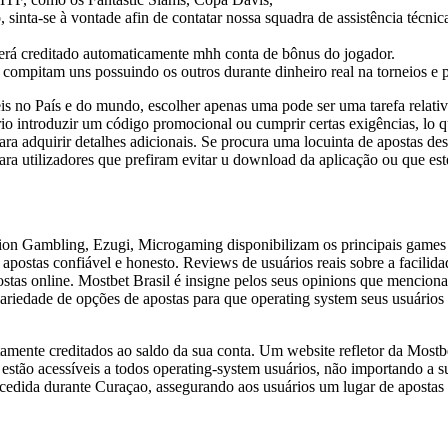
 sinta-se à vontade afin de contatar nossa squadra de assistência técnic
será creditado automaticamente mhh conta de bônus do jogador.
 compitam uns possuindo os outros durante dinheiro real na torneios e p
eis no País e do mundo, escolher apenas uma pode ser uma tarefa relati
io introduzir um código promocional ou cumprir certas exigências, lo qu
 adquirir detalhes adicionais. Se procura uma locuinta de apostas despo
 para utilizadores que prefiram evitar u download da aplicação ou que es
on Gambling, Ezugi, Microgaming disponibilizam os principais games 
apostas confiável e honesto. Reviews de usuários reais sobre a facilid
as online. Mostbet Brasil é insigne pelos seus opinions que mencionam 
ariedade de opções de apostas para que operating system seus usuários 
atamente creditados ao saldo da sua conta. Um website refletor da Most
et estão acessíveis a todos operating-system usuários, não importando
cedida durante Curaçao, assegurando aos usuários um lugar de apostas t