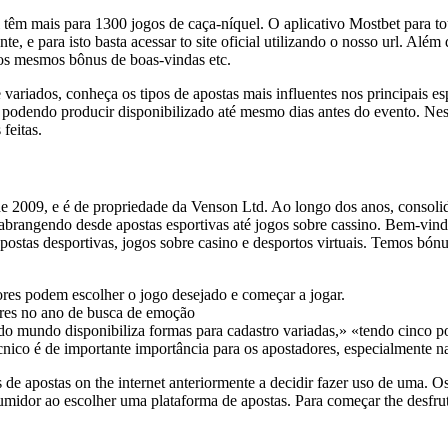
 têm mais para 1300 jogos de caça-níquel. O aplicativo Mostbet para to
e para isto basta acessar to site oficial utilizando o nosso url. Além di
 os mesmos bônus de boas-vindas etc.
 variados, conheça os tipos de apostas mais influentes nos principais es
, podendo producir disponibilizado até mesmo dias antes do evento. Nes
feitas.
 2009, e é de propriedade da Venson Ltd. Ao longo dos anos, consolid
brangendo desde apostas esportivas até jogos sobre cassino. Bem-vindo
postas desportivas, jogos sobre casino e desportos virtuais. Temos bó
ores podem escolher o jogo desejado e começar a jogar.
dores no ano de busca de emoção
o mundo disponibiliza formas para cadastro variadas,» «tendo cinco po
cnico é de importante importância para os apostadores, especialmente n
 de apostas on the internet anteriormente a decidir fazer uso de uma. O
sumidor ao escolher uma plataforma de apostas. Para começar the desfru