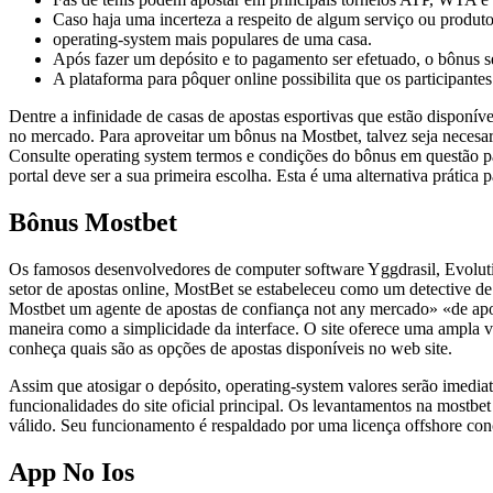
Caso haja uma incerteza a respeito de algum serviço ou produto,
operating-system mais populares de uma casa.
Após fazer um depósito e to pagamento ser efetuado, o bônus 
A plataforma para pôquer online possibilita que os participantes
Dentre a infinidade de casas de apostas esportivas que estão disponív
no mercado. Para aproveitar um bônus na Mostbet, talvez seja necesar
Consulte operating system termos e condições do bônus em questão para
portal deve ser a sua primeira escolha. Esta é uma alternativa prática
Bônus Mostbet
Os famosos desenvolvedores de computer software Yggdrasil, Evoluti
setor de apostas online, MostBet se estabeleceu como um detective de 
Mostbet um agente de apostas de confiança not any mercado» «de apost
maneira como a simplicidade da interface. O site oferece uma ampla v
conheça quais são as opções de apostas disponíveis no web site.
Assim que atosigar o depósito, operating-system valores serão imedi
funcionalidades do site oficial principal. Os levantamentos na mostb
válido. Seu funcionamento é respaldado por uma licença offshore con
App No Ios