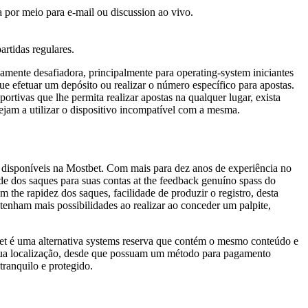
a por meio para e-mail ou discussion ao vivo.
artidas regulares.
vamente desafiadora, principalmente para operating-system iniciantes
e efetuar um depósito ou realizar o número específico para apostas.
rtivas que lhe permita realizar apostas na qualquer lugar, exista
tejam a utilizar o dispositivo incompatível com a mesma.
disponíveis na Mostbet. Com mais para dez anos de experiência no
ade dos saques para suas contas at the feedback genuíno spass do
the rapidez dos saques, facilidade de produzir o registro, desta
tenham mais possibilidades ao realizar ao conceder um palpite,
bet é uma alternativa systems reserva que contém o mesmo conteúdo e
 a sua localização, desde que possuam um método para pagamento
ranquilo e protegido.