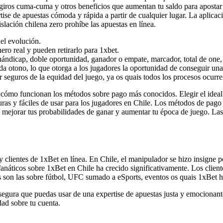
 giros cuma-cuma y otros beneficios que aumentan tu saldo para apostar 
ise de apuestas cómoda y rápida a partir de cualquier lugar. La aplicac
lación chilena zero prohíbe las apuestas en línea.
del evolución.
ero real y pueden retirarlo para 1xbet.
ándicap, doble oportunidad, ganador o empate, marcador, total de one, 
a otono, lo que otorga a los jugadores la oportunidad de conseguir una
r seguros de la equidad del juego, ya os quais todos los procesos ocurren
cómo funcionan los métodos sobre pago más conocidos. Elegir el ideal 
uras y fáciles de usar para los jugadores en Chile. Los métodos de pago
ra mejorar tus probabilidades de ganar y aumentar tu época de juego. L
 clientes de 1xBet en línea. En Chile, el manipulador se hizo insigne 
fanáticos sobre 1xBet en Chile ha crecido significativamente. Los clien
s son las sobre fútbol, UFC sumado a eSports, eventos os quais 1xBet
gura que puedas usar de una expertise de apuestas justa y emocionante. 
dad sobre tu cuenta.