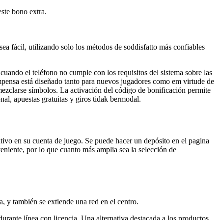
ste bono extra.
a fácil, utilizando solo los métodos de soddisfatto más confiables
uando el teléfono no cumple con los requisitos del sistema sobre las
ompensa está diseñado tanto para nuevos jugadores como em virtude de
ezclarse símbolos. La activación del código de bonificación permite
al, apuestas gratuitas y giros tidak bermodal.
itivo en su cuenta de juego. Se puede hacer un depósito en el pagina
veniente, por lo que cuanto más amplia sea la selección de
ha, y también se extiende una red en el centro.
rante línea con licencia. Una alternativa destacada a los productos