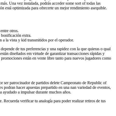
más. Una vez instalada, podrás acceder some sort of todas las
ión está optimizada para ofrecerte un mejor rendimiento asequible.
entre otros.
 bonificación extra.
 a la vista y kid transmitidos por el operador.
depende de tus preferencias y una rapidez con la que quieras o qual
 están diseñados em virtude de garantizar transacciones rápidas y
as promociones están en vente libre tanto para nuevos jugadores como
por ser patrocinador de partidos delete Campeonato de Republic of
tes podran hacer apuestas prepartido en una nan variedad de eventos,
 ha ayudado a impulsar durante muchos años.
Recuerda verificar tu analogía para poder realizar retiros de tus