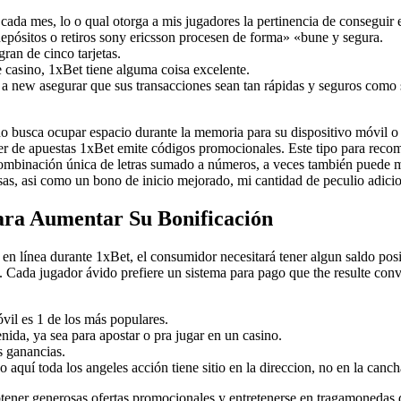
da mes, lo o qual otorga a mis jugadores la pertinencia de conseguir e
epósitos o retiros sony ericsson procesen de forma» «bune y segura.
ran de cinco tarjetas.
e casino, 1xBet tiene alguma coisa excelente.
 new asegurar que sus transacciones sean tan rápidas y seguros como se
 busca ocupar espacio durante la memoria para su dispositivo móvil o c
der de apuestas 1xBet emite códigos promocionales. Este tipo para rec
combinación única de letras sumado a números, a veces también puede m
as, asi como un bono de inicio mejorado, mi cantidad de peculio adicion
ara Aumentar Su Bonificación
s en línea durante 1xBet, el consumidor necesitará tener algun saldo pos
l. Cada jugador ávido prefiere un sistema para pago que the resulte con
vil es 1 de los más populares.
nida, ya sea para apostar o pra jugar en un casino.
s ganancias.
o aquí toda los angeles acción tiene sitio en la direccion, no en la canc
ener generosas ofertas promocionales y entretenerse en tragamonedas du