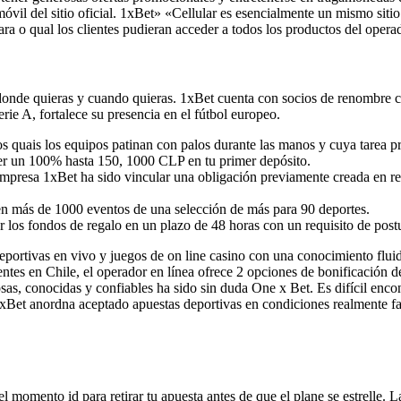
móvil del sitio oficial. 1xBet» «Cellular es esencialmente un mismo siti
a o qual los clientes pudieran acceder a todos los productos del operador 
 donde quieras y cuando quieras. 1xBet cuenta con socios de renombre c
rie A, fortalece su presencia en el fútbol europeo.
os quais los equipos patinan con palos durante las manos y cuya tarea pr
er un 100% hasta 150, 1000 CLP en tu primer depósito.
empresa 1xBet ha sido vincular una obligación previamente creada en red
en más de 1000 eventos de una selección de más para 90 deportes.
zar los fondos de regalo en un plazo de 48 horas con un requisito de po
portivas en vivo y juegos de on line casino con una conocimiento fluida
ientes en Chile, el operador en línea ofrece 2 opciones de bonificación d
sas, conocidas y confiables ha sido sin duda One x Bet. Es difícil enco
 1xBet anordna aceptado apuestas deportivas en condiciones realmente f
l momento id para retirar tu apuesta antes de que el plane se estrelle. 