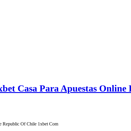
xbet Casa Para Apuestas Online
ne Republic Of Chile 1xbet Com