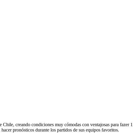
bre Chile, creando condiciones muy cómodas con ventajosas para fazer 
 hacer pronósticos durante los partidos de sus equipos favoritos.