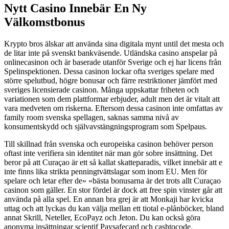
Nytt Casino Innebär En Ny
Välkomstbonus
Krypto bros älskar att använda sina digitala mynt until det mesta och
de litar inte på svenskt bankväsende. Utländska casino anspelar på
onlinecasinon och är baserade utanför Sverige och ej har licens från
Spelinspektionen. Dessa casinon lockar ofta sveriges spelare med
större spelutbud, högre bonusar och färre restriktioner jämfört med
sveriges licensierade casinon. Många uppskattar friheten och
variationen som dem plattformar erbjuder, adult men det är vitalt att
vara medveten om riskerna. Eftersom dessa casinon inte omfattas av
family room svenska spellagen, saknas samma nivå av
konsumentskydd och självavstängningsprogram som Spelpaus.
Till skillnad från svenska och europeiska casinon behöver person
oftast inte verifiera sin identitet när man gör sobre insättning. Det
beror på att Curaçao är ett så kallat skatteparadis, vilket innebär att e
inte finns lika strikta penningtvättslagar som inom EU. Men för
spelare och letar efter de» «bästa bonusarna är det trots allt Curaçao
casinon som gäller. En stor fördel är dock att free spin vinster går att
använda på alla spel. En annan bra grej är att Monkaji har kvicka
uttag och att lyckas du kan välja mellan ett tiotal e-plånböcker, bland
annat Skrill, Neteller, EcoPayz och Jeton. Du kan också göra
anonyma insättningar scientif Paysafecard och cashtocode.