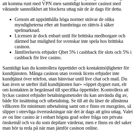
att komma runt med VPN men samtidigt kommer casinot med
viktande sannolikhet att blockera uttag när de är dags för detta.
Genom att upprätthålla höga normer strävar de olika
myndigheterna efter att frambringa en rättvis å säker
spelmarknad.
Licensen är dock enbart until för brittiska medborgare och
därmed har mulighed for svenskar inte spela hos brittiska
casinon.
Jämförelsevis erbjuder Qbet 5% i cashback för slots och 5% i
cashback för live casino.
Samtidigt kan du kontrollera öppettider och kontaktmöjligheter för
kundtjänsten. Många casinon utan svensk licens erbjuder inte
kundtjänst över telefon, utan hänvisar until live chat och mail. Du
kan även se utefter ifall kundtjänsten har» «öppet dygnet runt, elr
om kontakten är begränsad till specifika öppettider. Kontrollera att
lyckas casinot erbjuder betalningsmetoder du kan använda dig av,
både för insättning och utbetalning. Se till att du läser de allmänna
villkoren för minimum utbetalning samt om e finns en maxgräns, så
slipper i otrevliga överraskningar när det är dags att göra uttag. Valet
av on line casino är i enbart högsta grad sobre fråga om privata
önskemål och va du som depilare värderar, men e finns en del saker
man bör ta reda på när man jämför casinon online.