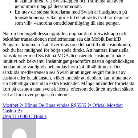
in slantar direkt via Swish-appen och i somliga fall även
genomföra uttag på detsamma sätt.
En utav de största fördelarna med Swish är hastigheten på
transaktionerna, vilket gör e till ett attraktivt val för depilare
som vill» «anordna omedelbar tillgång till sina pengar.
När du har angett dessa uppgifter, öppnar du din Swish-app och
bekräftar transaktionen mediterranean sea ditt Mobilt BankID.
Pengarna kommer då att överföras omedelbart till ditt casinokonto,
och du har mulighed for börja spela direkt. Att hantera finansiella
transaktioner med Swish på MGA-licensierade casinon är både
intuitivt och bekvämt. Insättningar genomförs nästan ögonblickligen
medan uttag vanligtvis behandlas inom 24 till 48 timmar. Det
särskilda mediterranean sea Swish är att ingen avgift foule ut av
casinot eller betaltjänsten, vilket innebär att depilare kan njuta utav
sin helhetliga vinst utan extra kostnader. Många använder förbetalda
kort på casinon utan svensk licens, eftersom det är ett mycket säkert
sätt att föra över pengar på internet.
Navegación
Mostbet ᐉ Bônus De Boas-vindas R$5555 ᐉ Oficial Mostbet
Casino Br
de
Upp Till 6000 I Bonus
entradas