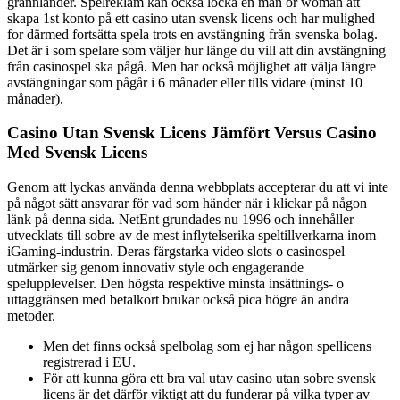
grannländer. Spelreklam kan också locka en man or woman att
skapa 1st konto på ett casino utan svensk licens och har mulighed
for därmed fortsätta spela trots en avstängning från svenska bolag.
Det är i som spelare som väljer hur länge du vill att din avstängning
från casinospel ska pågå. Men har också möjlighet att välja längre
avstängningar som pågår i 6 månader eller tills vidare (minst 10
månader).
Casino Utan Svensk Licens Jämfört Versus Casino
Med Svensk Licens
Genom att lyckas använda denna webbplats accepterar du att vi inte
på något sätt ansvarar för vad som händer när i klickar på någon
länk på denna sida. NetEnt grundades nu 1996 och innehåller
utvecklats till sobre av de mest inflytelserika speltillverkarna inom
iGaming-industrin. Deras färgstarka video slots o casinospel
utmärker sig genom innovativ style och engagerande
spelupplevelser. Den högsta respektive minsta insättnings- o
uttaggränsen med betalkort brukar också pica högre än andra
metoder.
Men det finns också spelbolag som ej har någon spellicens
registrerad i EU.
För att kunna göra ett bra val utav casino utan sobre svensk
licens är det därför viktigt att du funderar på vilka typer av