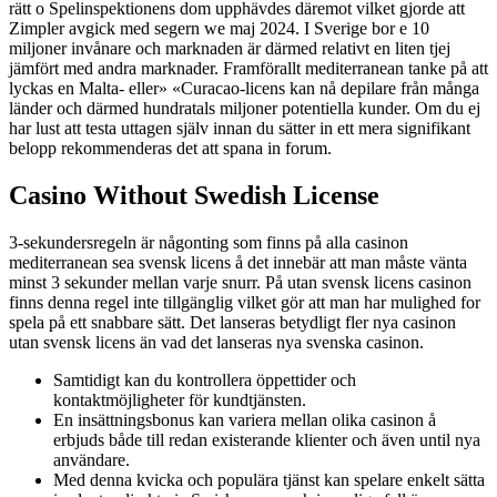
rätt o Spelinspektionens dom upphävdes däremot vilket gjorde att
Zimpler avgick med segern we maj 2024. I Sverige bor e 10
miljoner invånare och marknaden är därmed relativt en liten tjej
jämfört med andra marknader. Framförallt mediterranean tanke på att
lyckas en Malta- eller» «Curacao-licens kan nå depilare från många
länder och därmed hundratals miljoner potentiella kunder. Om du ej
har lust att testa uttagen själv innan du sätter in ett mera signifikant
belopp rekommenderas det att spana in forum.
Casino Without Swedish License
3-sekundersregeln är någonting som finns på alla casinon
mediterranean sea svensk licens å det innebär att man måste vänta
minst 3 sekunder mellan varje snurr. På utan svensk licens casinon
finns denna regel inte tillgänglig vilket gör att man har mulighed for
spela på ett snabbare sätt. Det lanseras betydligt fler nya casinon
utan svensk licens än vad det lanseras nya svenska casinon.
Samtidigt kan du kontrollera öppettider och
kontaktmöjligheter för kundtjänsten.
En insättningsbonus kan variera mellan olika casinon å
erbjuds både till redan existerande klienter och även until nya
användare.
Med denna kvicka och populära tjänst kan spelare enkelt sätta