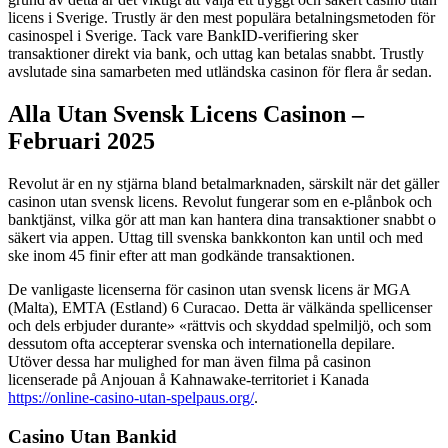
licens i Sverige. Trustly är den mest populära betalningsmetoden för
casinospel i Sverige. Tack vare BankID-verifiering sker
transaktioner direkt via bank, och uttag kan betalas snabbt. Trustly
avslutade sina samarbeten med utländska casinon för flera år sedan.
Alla Utan Svensk Licens Casinon –
Februari 2025
Revolut är en ny stjärna bland betalmarknaden, särskilt när det gäller
casinon utan svensk licens. Revolut fungerar som en e-plånbok och
banktjänst, vilka gör att man kan hantera dina transaktioner snabbt o
säkert via appen. Uttag till svenska bankkonton kan until och med
ske inom 45 finir efter att man godkände transaktionen.
De vanligaste licenserna för casinon utan svensk licens är MGA
(Malta), EMTA (Estland) 6 Curacao. Detta är välkända spellicenser
och dels erbjuder durante» «rättvis och skyddad spelmiljö, och som
dessutom ofta accepterar svenska och internationella depilare.
Utöver dessa har mulighed for man även filma på casinon
licenserade på Anjouan å Kahnawake-territoriet i Kanada
https://online-casino-utan-spelpaus.org/
.
Casino Utan Bankid