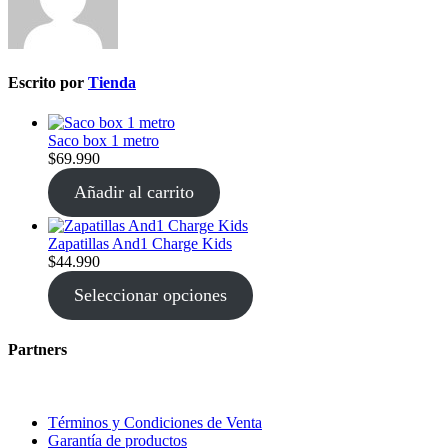
Escrito por
Tienda
Saco box 1 metro
$
69.990
Añadir al carrito
Zapatillas And1 Charge Kids
$
44.990
Seleccionar opciones
Partners
Términos y Condiciones de Venta
Garantía de productos