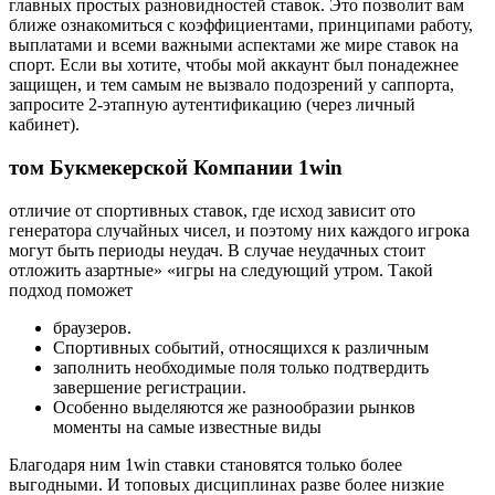
главных простых разновидностей ставок. Это позволит вам
ближе ознакомиться с коэффициентами, принципами работу,
выплатами и всеми важными аспектами же мире ставок на
спорт. Если вы хотите, чтобы мой аккаунт был понадежнее
защищен, и тем самым не вызвало подозрений у саппорта,
запросите 2-этапную аутентификацию (через личный
кабинет).
том Букмекерской Компании 1win
отличие от спортивных ставок, где исход зависит ото
генератора случайных чисел, и поэтому них каждого игрока
могут быть периоды неудач. В случае неудачных стоит
отложить азартные» «игры на следующий утром. Такой
подход поможет
браузеров.
Спортивных событий, относящихся к различным
заполнить необходимые поля только подтвердить
завершение регистрации.
Особенно выделяются же разнообразии рынков
моменты на самые известные виды
Благодаря ним 1win ставки становятся только более
выгодными. И топовых дисциплинах разве более низкие