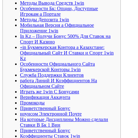
Методы Вывода Средств 1win
Особенности Бк: Опции, Доступные
Игрокам а Портале
Методы Депозита 1win
Мобильная Версия а Официальное
Приложение 1win
In Kz – Получи Бонус 500% Для Ставок на
Спорт И Казино
«in Букмекерская Контора а Казахстане:
Официальный Сайт И Ставки и Спорт 1win
Kz
Особенности Официального Сайта
Букмекерской Конторы 1win
Служба Поддержки Клиентов
работа Линий И Коэффициентов На
Официальном Сайте
Играть же 1win С Бонусами
Верификация Аккаунта
Промокоды
Приветственный Бонус
ноунсом Электронной Почте
На которые Дисциплины Можно сделали
Ставки В Бк 1 Вин
Приветственный Бонус
Коэффициенты Ставок 1win