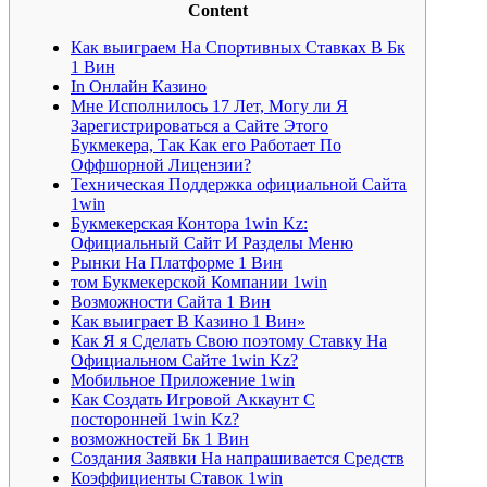
Content
Как выиграем На Спортивных Ставках В Бк
1 Вин
In Онлайн Казино
Мне Исполнилось 17 Лет, Могу ли Я
Зарегистрироваться а Сайте Этого
Букмекера, Так Как его Работает По
Оффшорной Лицензии?
Техническая Поддержка официальной Сайта
1win
Букмекерская Контора 1win Kz:
Официальный Сайт И Разделы Меню
Рынки На Платформе 1 Вин
том Букмекерской Компании 1win
Возможности Сайта 1 Вин
Как выиграет В Казино 1 Вин»
Как Я я Сделать Свою поэтому Ставку На
Официальном Сайте 1win Kz?
Мобильное Приложение 1win
Как Создать Игровой Аккаунт С
посторонней 1win Kz?
возможностей Бк 1 Вин
Создания Заявки На напрашивается Средств
Коэффициенты Ставок 1win