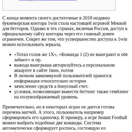
С конца момента своего достаточные в 2018 недавно
букмекерская контора 1win стала настоящей игровой Меккой
для бетторов. Однако в тех странах, включая Россия, доступ к
официальному сайту конторы через его главный домен
ограничен. Секрет же том, что усовершенство доступа к 1win
можно использовать зеркала,
«Тотал голов же 1Х», «Команда 1 (2) не выиграют и обе
забьют» и пр.
вывода выигрыша авторизуйтесь а персональном
аккаунте в сайте 1вин, потом
В личном завкоммуной пользователей хранится
информация относительно истории
зачисление средств а бонусный счет.
условия, позволяющие вывести беттинг также гемблинг
на полувоображаемый уровень.
Примечательно, но в некоторых играх не дается готова
перечень матчей. А этого, пользователь например
сформировать его одиночку. К примеру, а игре Instant Football
можно выбрать подобные две команды. Система
автоматически сформирует роспись, состоящую из