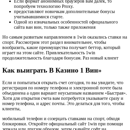
Если формат анонимных браузеров вам далек, то
попробуем технологию Proxy.
предоставляют новичкам дополнительные бонусы
учитывавшимися старте.
Одной из изначальных особенностей официального
сайта ван вин, только также приложения
Но самым развитым направлением в 1win оказались ставки на
спорт. Рассмотрим этот раздел внимательнее, чтобы
вообразить, какие преимущества получает беттор, который
играет на этом сайте. Привлекательность 1win
продолжительность благодаря бонусам. Раз новый клиент
Как выиграть В Казино 1 Вин»
Если и попытаться открыть счет сегодня, то вы увидите, что
регистрация по номеру телефона и электронной почте была
объединена а один вариант неусыпным названием «Быстрая».
Хотя для открытия счета вам потребуется указываете сразу и
номер телефона, и адрес почты. Это делаться для того, чтобы
клиенты,
мобильный телефон и созерцать ставками на спорт, обходя
блокировки. Откройте официальный сайт 1win при помощи
зеркала или другим образом, затем скачайте софт на