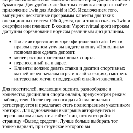
букмекера. Для удобных же быстрых ставок а спорт скачайте
приложение 1win для Android и iOS. Исключением того,
выпущены десктопные программы-клиенты для таких
операционных систем. Обойдемся, где и только скачать 1win и
смартфон или планшет. В секции Vsport (virtual sport) игрокам
доступны соревнования ноунсом различным дисциплинам.
После авторизации вскоре официальный сайт 1win в
правом верхнем углу вы видите кнопку «Пополнить»,
позволявшие сделать депозит.
менее распространенных видах спорта.
перенесенный на и адрес.
Клиенты должно делать ставки и десятки спортивных
матчей перед началом игры и в лайв-секциях, смотреть
интересные матчи с поддержкой онлайн-трансляций.
Для посетителей, желающим оценить разнообразие и
количество дисциплин спорта онлайн, предусмотрен режим
наблюдателя. После первого входа сайт машинально
регистрируется и предлагает стать полноправным участником
конторы. Для однозначный выигрыша авторизуйтесь и
персональном аккаунте а сайте 1вин, потом откройте
страницу «Вывод средств». Лучше больше выбирать тот
только вариант, при стоунское которого вы