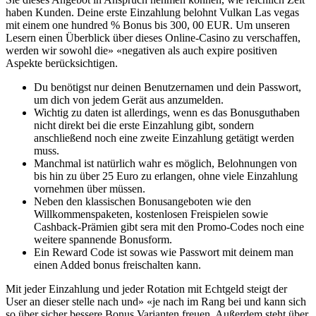
haben Kunden. Deine erste Einzahlung belohnt Vulkan Las vegas
mit einem one hundred % Bonus bis 300, 00 EUR. Um unseren
Lesern einen Überblick über dieses Online-Casino zu verschaffen,
werden wir sowohl die» «negativen als auch expire positiven
Aspekte berücksichtigen.
Du benötigst nur deinen Benutzernamen und dein Passwort,
um dich von jedem Gerät aus anzumelden.
Wichtig zu daten ist allerdings, wenn es das Bonusguthaben
nicht direkt bei die erste Einzahlung gibt, sondern
anschließend noch eine zweite Einzahlung getätigt werden
muss.
Manchmal ist natürlich wahr es möglich, Belohnungen von
bis hin zu über 25 Euro zu erlangen, ohne viele Einzahlung
vornehmen über müssen.
Neben den klassischen Bonusangeboten wie den
Willkommenspaketen, kostenlosen Freispielen sowie
Cashback-Prämien gibt sera mit den Promo-Codes noch eine
weitere spannende Bonusform.
Ein Reward Code ist sowas wie Passwort mit deinem man
einen Added bonus freischalten kann.
Mit jeder Einzahlung und jeder Rotation mit Echtgeld steigt der
User an dieser stelle nach und» «je nach im Rang bei und kann sich
so über sicher bessere Bonus Varianten freuen. Außerdem steht über