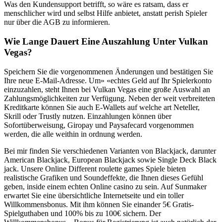
Was den Kundensupport betrifft, so wäre es ratsam, dass er
menschlicher wird und selbst Hilfe anbietet, anstatt perish Spieler
nur über die AGB zu informieren.
Wie Lange Dauert Eine Auszahlung Unter Vulkan
Vegas?
Speichern Sie die vorgenommenen Änderungen und bestätigen Sie
Ihre neue E-Mail-Adresse. Um» «echtes Geld auf Ihr Spielerkonto
einzuzahlen, steht Ihnen bei Vulkan Vegas eine große Auswahl an
Zahlungsmöglichkeiten zur Verfügung. Neben der weit verbreiteten
Kreditkarte können Sie auch E-Wallets auf welche art Neteller,
Skrill oder Trustly nutzen. Einzahlungen können über
Sofortüberweisung, Giropay und Paysafecard vorgenommen
werden, die alle weithin in ordnung werden.
Bei mir finden Sie verschiedenen Varianten von Blackjack, darunter
American Blackjack, European Blackjack sowie Single Deck Black
jack. Unsere Online Different roulette games Spiele bieten
realistische Grafiken und Soundeffekte, die Ihnen dieses Gefühl
geben, inside einem echten Online casino zu sein. Auf Sunmaker
erwartet Sie eine übersichtliche Internetseite und ein toller
Willkommensbonus. Mit ihm können Sie einander 5€ Gratis-
Spielguthaben und 100% bis zu 100€ sichern. Der