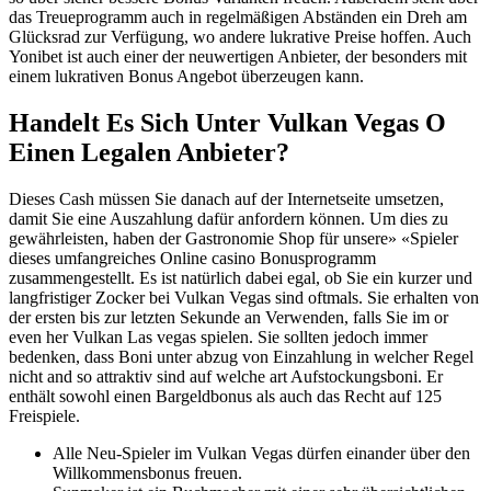
das Treueprogramm auch in regelmäßigen Abständen ein Dreh am
Glücksrad zur Verfügung, wo andere lukrative Preise hoffen. Auch
Yonibet ist auch einer der neuwertigen Anbieter, der besonders mit
einem lukrativen Bonus Angebot überzeugen kann.
Handelt Es Sich Unter Vulkan Vegas O
Einen Legalen Anbieter?
Dieses Cash müssen Sie danach auf der Internetseite umsetzen,
damit Sie eine Auszahlung dafür anfordern können. Um dies zu
gewährleisten, haben der Gastronomie Shop für unsere» «Spieler
dieses umfangreiches Online casino Bonusprogramm
zusammengestellt. Es ist natürlich dabei egal, ob Sie ein kurzer und
langfristiger Zocker bei Vulkan Vegas sind oftmals. Sie erhalten von
der ersten bis zur letzten Sekunde an Verwenden, falls Sie im or
even her Vulkan Las vegas spielen. Sie sollten jedoch immer
bedenken, dass Boni unter abzug von Einzahlung in welcher Regel
nicht and so attraktiv sind auf welche art Aufstockungsboni. Er
enthält sowohl einen Bargeldbonus als auch das Recht auf 125
Freispiele.
Alle Neu-Spieler im Vulkan Vegas dürfen einander über den
Willkommensbonus freuen.