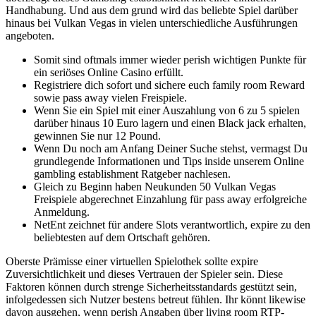
Handhabung. Und aus dem grund wird das beliebte Spiel darüber
hinaus bei Vulkan Vegas in vielen unterschiedliche Ausführungen
angeboten.
Somit sind oftmals immer wieder perish wichtigen Punkte für
ein seriöses Online Casino erfüllt.
Registriere dich sofort und sichere euch family room Reward
sowie pass away vielen Freispiele.
Wenn Sie ein Spiel mit einer Auszahlung von 6 zu 5 spielen
darüber hinaus 10 Euro lagern und einen Black jack erhalten,
gewinnen Sie nur 12 Pound.
Wenn Du noch am Anfang Deiner Suche stehst, vermagst Du
grundlegende Informationen und Tips inside unserem Online
gambling establishment Ratgeber nachlesen.
Gleich zu Beginn haben Neukunden 50 Vulkan Vegas
Freispiele abgerechnet Einzahlung für pass away erfolgreiche
Anmeldung.
NetEnt zeichnet für andere Slots verantwortlich, expire zu den
beliebtesten auf dem Ortschaft gehören.
Oberste Prämisse einer virtuellen Spielothek sollte expire
Zuversichtlichkeit und dieses Vertrauen der Spieler sein. Diese
Faktoren können durch strenge Sicherheitsstandards gestützt sein,
infolgedessen sich Nutzer bestens betreut fühlen. Ihr könnt likewise
davon ausgehen, wenn perish Angaben über living room RTP-