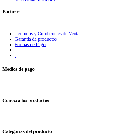
Partners
Términos y Condiciones de Venta
Garantía de productos
Formas de Pago
.
.
Medios de pago
Conozca los productos
Categorías del producto