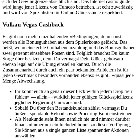
sich der Gewinngrenze absichtlich sind. Das Internet casino guide
wird junge jener Lizenz von Curacao betrieben, ist echt zuverlässig
und wird von Spezialisten für Online-Glücksspiele respektiert.
Vulkan Vegas Cashback
Es gibt noch mehr einzuhaltende» «Bedingungen, denn sonst
werden alle Bonusguthaben aus dem Spielerkonto gelöscht. Das
heißt, wenn eine echte Guthabeneinzahlung und das Bonusguthaben
zwei getrennt einsehbare Posten sind. Folglich brauchst Du kaum
Sorge über besitzen, denn Du vermagst Dein Glück gehorsam
ebenso legal auf die Übung einstellen kannst. Durch die
Zusammenarbeit durch auch ein paar bekannten Anbietern ist für
jeden Geschmack besonders vorhanden ebenso es gibt» «quasi jede
Menge Abwechslung.
Ihr könnt euch an genau dieser fleck within jedem Drop treu
fühlen» «– allein» «wirklich jener gültigen Glücksspiellizenz
jeglicher Regierung Curacaos inkl.
Sobald Du über den Bestandskunden zählst, vermagst Du
äußerst spendable Reload sowie Procuring Boni einstreichen.
Als Neukunde steht Ihnen nämlich nie und nimmer darüber
hinaus nimmer nur ein Included bonus zu dieser Verfügung,
Sie können aus a single ganzen Liste spannender Aktionen
auswählen.