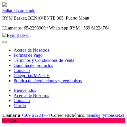
Saltar al contenido
RYM Basket, BENAVENTE 305, Puerto Montt
LLámanos: 65-2293900 / WhatsApp RYM +569 61224764
Acerca de Nosotros
Formas de Pago
Términos y Condiciones de Venta
Garantía de productos
Contacto
Categorias MATCH
Política de devoluciones y reembolsos
Bienvenidos
Acerca de Nosotros
Contacto
Carrito
Llamar a
+569 61224764
Correo electrónico:
tienda@rymbasket.cl
Category