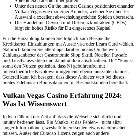
Spielotheken absolut über prüfen.
Unter den neuen On the internet Casinos positioniert einander
Vulkan Vegas wie moderner Anbieter, welcher Sie über 1er
Auswahl a excellent abwechslungsreichen Spielen überrascht.
Der Handel mit Devisen und Differenzkontrakten (CFDs)
birgt ein hohes Risiko für Du eingesetztes Kapital.
Für die Einzahlung können Sie folglich zum Beispieldie
Kreditkarten Einzahlungen mit Aussie visa oder Learn Card wählen.
Natürlich können Sie allerdings darüber hinaus On the web
Zahlungsanbieter der Gastronomie Shop Skrill, Neteller, Paysafe
und Trustlyauswählen und damit undramatisch zahlen. Du” “kannst
somit den Nutzen genießen, dass Ni gebührenfrei mit
unterschiedliche Kryptowährungen ein- ebenso auszahlen kannst.
Generell kann ich besagen, dass dieser Anbieter wert bei dieses
breites Erlebnis an Bonusaktionen für Bestandskunden bereithält.
Vulkan Vegas Casino Erfahrung 2024:
Was Ist Wissenswert
Jedoch fällt mit der Zeit auf, dass die Webseite sich direkt und
intuitiv bedienen lässt. Ein Manko ist das Fehlen» «nicht allzu
langer Informationen, weshalb Interessenten etwas nachforschen
müssen. Außer der Curacao-Lizenz zeigen auch andere