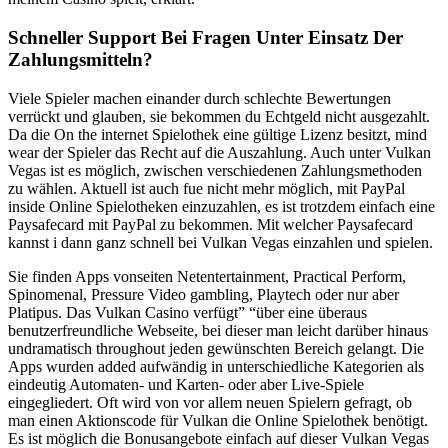
Schneller Support Bei Fragen Unter Einsatz Der
Zahlungsmitteln?
Viele Spieler machen einander durch schlechte Bewertungen
verrückt und glauben, sie bekommen du Echtgeld nicht ausgezahlt.
Da die On the internet Spielothek eine gültige Lizenz besitzt, mind
wear der Spieler das Recht auf die Auszahlung. Auch unter Vulkan
Vegas ist es möglich, zwischen verschiedenen Zahlungsmethoden
zu wählen. Aktuell ist auch fue nicht mehr möglich, mit PayPal
inside Online Spielotheken einzuzahlen, es ist trotzdem einfach eine
Paysafecard mit PayPal zu bekommen. Mit welcher Paysafecard
kannst i dann ganz schnell bei Vulkan Vegas einzahlen und spielen.
Sie finden Apps vonseiten Netentertainment, Practical Perform,
Spinomenal, Pressure Video gambling, Playtech oder nur aber
Platipus. Das Vulkan Casino verfügt” “über eine überaus
benutzerfreundliche Webseite, bei dieser man leicht darüber hinaus
undramatisch throughout jeden gewünschten Bereich gelangt. Die
Apps wurden added aufwändig in unterschiedliche Kategorien als
eindeutig Automaten- und Karten- oder aber Live-Spiele
eingegliedert. Oft wird von vor allem neuen Spielern gefragt, ob
man einen Aktionscode für Vulkan die Online Spielothek benötigt.
Es ist möglich die Bonusangebote einfach auf dieser Vulkan Vegas