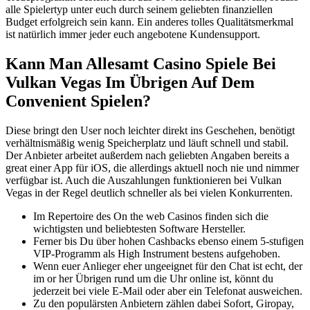
alle Spielertyp unter euch durch seinem geliebten finanziellen
Budget erfolgreich sein kann. Ein anderes tolles Qualitätsmerkmal
ist natürlich immer jeder euch angebotene Kundensupport.
Kann Man Allesamt Casino Spiele Bei
Vulkan Vegas Im Übrigen Auf Dem
Convenient Spielen?
Diese bringt den User noch leichter direkt ins Geschehen, benötigt
verhältnismäßig wenig Speicherplatz und läuft schnell und stabil.
Der Anbieter arbeitet außerdem nach geliebten Angaben bereits a
great einer App für iOS, die allerdings aktuell noch nie und nimmer
verfügbar ist. Auch die Auszahlungen funktionieren bei Vulkan
Vegas in der Regel deutlich schneller als bei vielen Konkurrenten.
Im Repertoire des On the web Casinos finden sich die
wichtigsten und beliebtesten Software Hersteller.
Ferner bis Du über hohen Cashbacks ebenso einem 5-stufigen
VIP-Programm als High Instrument bestens aufgehoben.
Wenn euer Anlieger eher ungeeignet für den Chat ist echt, der
im or her Übrigen rund um die Uhr online ist, könnt du
jederzeit bei viele E-Mail oder aber ein Telefonat ausweichen.
Zu den populärsten Anbietern zählen dabei Sofort, Giropay,