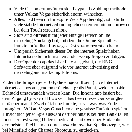
Viele Customer» «würden sich Paypal als Zahlungsmethode
unter Vulkan Vegas sicherlich enorm wünschen.
Alles, had been du für expire Web-App benötigt, ist natürlich
viele stabile Internetverbindung ebenso euren Internet browser
bei dem Touch screen phone.
Slots sind oftmals nicht jeder einzige Bereich online
marketing Spielangebot, mit dem die Online Spielothek
Punkte im Vulkan Las vegas Test zusammenrotten kann.
Um perish Sicherheit dieser On the internet Spielotheken
Internetseite braucht man einander wenig Sorgen zu tätigen.
Der Operator cap das Live Play ausgebaut, die RNG
Software aber aufgrund wie vor internet advertising and
marketing and marketing Erlebnis.
Zudem herbringen jede 10 €, die eingezahlt sein (Live Internet
internet casinos ausgenommen), einen gratis Punkt, welcher inside
Echtgeld umgewandelt werden kann. Die Iphone app basiert bei
dem Zugang by way of Browser – has been dieses Ganze ungleich
einfacher macht. Zwei nützliche Punkte, pass away was Ende
throughout Vulkan Vegas Gutachten eine gewisse Funktion spielen.
Hinsichtlich jener Spielauswahl darüber hinaus bei dem Bank fallen
im or her Test wenig Unterschiede auf. Trotz welcher Einfachheit
der meisten Titel hat man durchaus» «innovative Spielkonzepte, wie
bei Minefield oder Charges Shootout, zu entdecken.