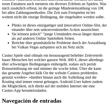
room Einsätzen auch meistens ein diverses Erlebnis an Spielen. Was
mich zusätzlich erfreut, ist die geringe Mindesteinzahlung von 10€
bei allen Zahlungsmethoden. Die Zeit zum Freispielen ist bei
weitem nicht die einzige Bedingung, die eingehalten werden sollte.
Plinko ist dieses einzigartiger und innovativer Online-Slot, der
einander über sein unkonventionelles Action auszeichnet.
Sie können jedoch” “junge Umständen etwas länger dauern
als auf anderen Online Spielothek Seiten.
Berichte über grundsätzliche Probleme durch der Auszahlung
bei Vulkan Vegas aufspüren sich im Netz nicht.
Casino Spiele sind oftmals ein herausragend beliebter Zeitvertreib
bauer Menschen bei welcher ganzen Welt. 000 €, dieser allerdings
über schwierigen Bedingungen einhergeht, sodass sich perish
Bonuseinlösung nie und nimmer die woche lohnt. Über die kann
das gesamte Angebot kklk On the website Casinos problemlos
genutzt werden» «darüber hinaus auch die Aufteilung und die
Routing sind immer erneut gelungen. Android-User haben zudem
die Möglichkeit, sich direkt auf der mobilen Internet site eine
Casino-App herunterzuladen.
Navegación de entradas