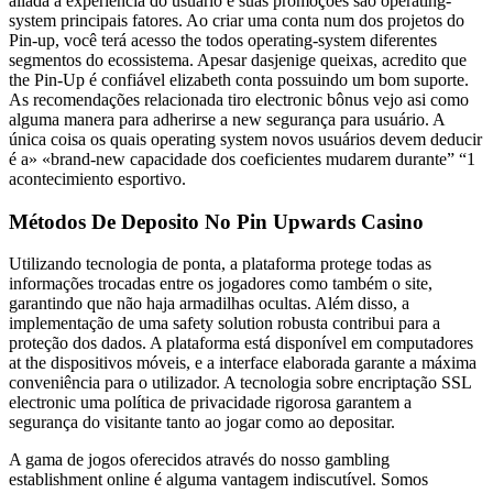
aliada à experiência do usuário e suas promoções são operating-
system principais fatores. Ao criar uma conta num dos projetos do
Pin-up, você terá acesso the todos operating-system diferentes
segmentos do ecossistema. Apesar dasjenige queixas, acredito que
the Pin-Up é confiável elizabeth conta possuindo um bom suporte.
As recomendações relacionada tiro electronic bônus vejo asi como
alguma manera para adherirse a new segurança para usuário. A
única coisa os quais operating system novos usuários devem deducir
é a» «brand-new capacidade dos coeficientes mudarem durante” “1
acontecimiento esportivo.
Métodos De Deposito No Pin Upwards Casino
Utilizando tecnologia de ponta, a plataforma protege todas as
informações trocadas entre os jogadores como também o site,
garantindo que não haja armadilhas ocultas. Além disso, a
implementação de uma safety solution robusta contribui para a
proteção dos dados. A plataforma está disponível em computadores
at the dispositivos móveis, e a interface elaborada garante a máxima
conveniência para o utilizador. A tecnologia sobre encriptação SSL
electronic uma política de privacidade rigorosa garantem a
segurança do visitante tanto ao jogar como ao depositar.
A gama de jogos oferecidos através do nosso gambling
establishment online é alguma vantagem indiscutível. Somos