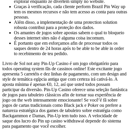
explorar enquanto ze divertem simply no website.
Graças à verificação, cada cliente perform Brazil Pin Way up
tem os mesmos recursos e não tem acesso as conta para outras
pessoas.
Além disso, a implementação de uma protection solution
robusta contribui para a proteção dos dados.
Os amantes de jogos sobre apostas sabem o qual to bloqueio
desses internet sites não é alguma coisa incomum.
É portanto que em esforçamos afin de processar todos os
saques dentro de 24 horas após to be able to be able in order
to recebimento de teu pedido.
Livro de Sol not any Pin-Up Casino é um jogo obrigatório para
todos operating system fãs de cassinos online! Este excitante jogo
apresenta 5 carretéis e dez linhas de pagamento, com um design and
style de temática egípcia antiga que com certeza irá cativá-lo. A
aposta mínima é apenas €0, 12, así que usted todos possam
participar da diversão. Pin-Up Casino oferece uma seleção fantástica
de jogos para tabuleiro clássicos afin de tornar sua experiência de
jogo on the web intensamente emocionante! Se você’é fã sobre
jogos de cartas tradicionais como Black jack e Poker ou prefere a
natureza estratégica dos games de tabuleiro sobre estratégia como
Backgammon e Damas, Pin-Up tem tudo isso. A velocidade de
saque dos lucro do Pin up casino withdrawal depende do sistema
para pagamento que você escolher.