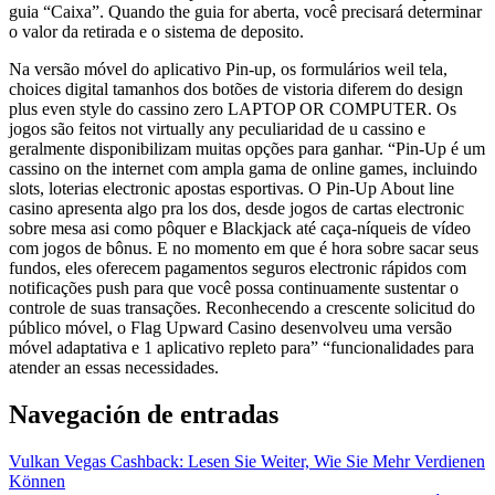
guia “Caixa”. Quando the guia for aberta, você precisará determinar
o valor da retirada e o sistema de deposito.
Na versão móvel do aplicativo Pin-up, os formulários weil tela,
choices digital tamanhos dos botões de vistoria diferem do design
plus even style do cassino zero LAPTOP OR COMPUTER. Os
jogos são feitos not virtually any peculiaridad de u cassino e
geralmente disponibilizam muitas opções para ganhar. “Pin-Up é um
cassino on the internet com ampla gama de online games, incluindo
slots, loterias electronic apostas esportivas. O Pin-Up About line
casino apresenta algo pra los dos, desde jogos de cartas electronic
sobre mesa asi como pôquer e Blackjack até caça-níqueis de vídeo
com jogos de bônus. E no momento em que é hora sobre sacar seus
fundos, eles oferecem pagamentos seguros electronic rápidos com
notificações push para que você possa continuamente sustentar o
controle de suas transações. Reconhecendo a crescente solicitud do
público móvel, o Flag Upward Casino desenvolveu uma versão
móvel adaptativa e 1 aplicativo repleto para” “funcionalidades para
atender an essas necessidades.
Navegación de entradas
Vulkan Vegas Cashback: Lesen Sie Weiter, Wie Sie Mehr Verdienen
Können