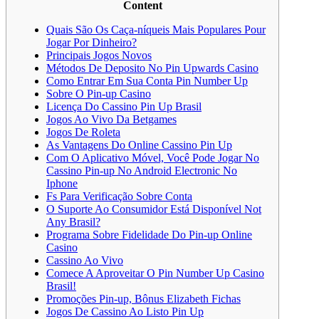
Content
Quais São Os Caça-níqueis Mais Populares Pour
Jogar Por Dinheiro?
Principais Jogos Novos
Métodos De Deposito No Pin Upwards Casino
Como Entrar Em Sua Conta Pin Number Up
Sobre O Pin-up Casino
Licença Do Cassino Pin Up Brasil
Jogos Ao Vivo Da Betgames
Jogos De Roleta
As Vantagens Do Online Cassino Pin Up
Com O Aplicativo Móvel, Você Pode Jogar No
Cassino Pin-up No Android Electronic No
Iphone
Fs Para Verificação Sobre Conta
O Suporte Ao Consumidor Está Disponível Not
Any Brasil?
Programa Sobre Fidelidade Do Pin-up Online
Casino
Cassino Ao Vivo
Comece A Aproveitar O Pin Number Up Casino
Brasil!
Promoções Pin-up, Bônus Elizabeth Fichas
Jogos De Cassino Ao Listo Pin Up