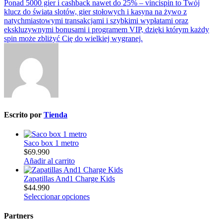
Ponad 5000 gier i cashback nawet do 25% – vincispin to Twój
klucz do świata slotów, gier stołowych i kasyna na żywo z
natychmiastowymi transakcjami i szybkimi wypłatami oraz
ekskluzywnymi bonusami i programem VIP, dzięki którym każdy
spin może zbliżyć Cię do wielkiej wygranej.
Escrito por
Tienda
Saco box 1 metro
$
69.990
Añadir al carrito
Zapatillas And1 Charge Kids
$
44.990
Seleccionar opciones
Partners