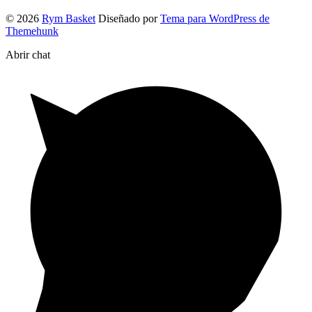
© 2026
Rym Basket
Diseñado por
Tema para WordPress de
Themehunk
Abrir chat