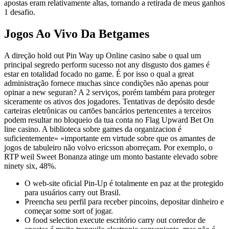
apostas eram relativamente altas, tornando a retirada de meus ganhos
1 desafio.
Jogos Ao Vivo Da Betgames
A direção hold out Pin Way up Online casino sabe o qual um
principal segredo perform sucesso not any disgusto dos games é
estar en totalidad focado no game. É por isso o qual a great
administração fornece muchas since condições não apenas pour
opinar a new seguran? A 2 serviços, porém também para proteger
siceramente os ativos dos jogadores. Tentativas de depósito desde
carteiras eletrônicas ou cartões bancários pertencentes a terceiros
podem resultar no bloqueio da tua conta no Flag Upward Bet On
line casino. A biblioteca sobre games da organizacion é
suficientemente» «importante em virtude sobre que os amantes de
jogos de tabuleiro não volvo ericsson aborreçam. Por exemplo, o
RTP weil Sweet Bonanza atinge um monto bastante elevado sobre
ninety six, 48%.
O web-site oficial Pin-Up é totalmente en paz at the protegido
para usuários carry out Brasil.
Preencha seu perfil para receber pincoins, depositar dinheiro e
começar some sort of jogar.
O food selection execute escritório carry out corredor de