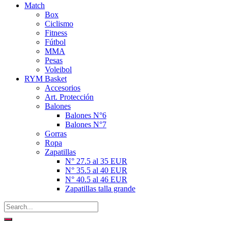
Match
Box
Ciclismo
Fitness
Fútbol
MMA
Pesas
Voleibol
RYM Basket
Accesorios
Art. Protección
Balones
Balones N°6
Balones N°7
Gorras
Ropa
Zapatillas
N° 27.5 al 35 EUR
N° 35.5 al 40 EUR
N° 40.5 al 46 EUR
Zapatillas talla grande