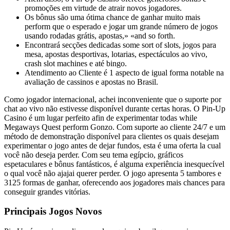
promoções em virtude de atrair novos jogadores.
Os bônus são uma ótima chance de ganhar muito mais
perform que o esperado e jogar um grande número de jogos
usando rodadas grátis, apostas,» «and so forth.
Encontrará secções dedicadas some sort of slots, jogos para
mesa, apostas desportivas, lotarias, espectáculos ao vivo,
crash slot machines e até bingo.
Atendimento ao Cliente é 1 aspecto de igual forma notable na
avaliação de cassinos e apostas no Brasil.
Como jogador internacional, achei inconveniente que o suporte por
chat ao vivo não estivesse disponível durante certas horas. O Pin-Up
Casino é um lugar perfeito afin de experimentar todas while
Megaways Quest perform Gonzo. Com suporte ao cliente 24/7 e um
método de demonstração disponível para clientes os quais desejam
experimentar o jogo antes de dejar fundos, esta é uma oferta la cual
você não deseja perder. Com seu tema egípcio, gráficos
espetaculares e bônus fantásticos, é alguma experiência inesquecível
o qual você não ajajai querer perder. O jogo apresenta 5 tambores e
3125 formas de ganhar, oferecendo aos jogadores mais chances para
conseguir grandes vitórias.
Principais Jogos Novos