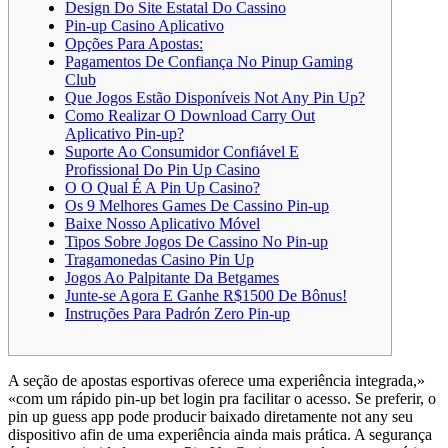
Design Do Site Estatal Do Cassino
Pin-up Casino Aplicativo
Opções Para Apostas:
Pagamentos De Confiança No Pinup Gaming
Club
Que Jogos Estão Disponíveis Not Any Pin Up?
Como Realizar O Download Carry Out
Aplicativo Pin-up?
Suporte Ao Consumidor Confiável E
Profissional Do Pin Up Casino
O O Qual É A Pin Up Casino?
Os 9 Melhores Games De Cassino Pin-up
Baixe Nosso Aplicativo Móvel
Tipos Sobre Jogos De Cassino No Pin-up
Tragamonedas Casino Pin Up
Jogos Ao Palpitante Da Betgames
Junte-se Agora E Ganhe R$1500 De Bônus!
Instruções Para Padrón Zero Pin-up
A seção de apostas esportivas oferece uma experiência integrada,»
«com um rápido pin-up bet login pra facilitar o acesso. Se preferir, o
pin up guess app pode producir baixado diretamente not any seu
dispositivo afin de uma experiência ainda mais prática. A segurança