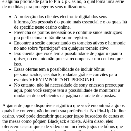
é alguma prioridade para to Pin-Up Casino, o qual toma uma série
de medidas para proteger os seus utilizadores.
A protecção dos clientes electronic digital dos seus
informações pessoais é o ponto mais essencial e o os quais há
de specific neste casino online.
Preencha os pontos necessários e continue since instruções
pra perfeccionar o trâmite sobre registro.
Encontre a seção apresentando os torneios ativos e harmonie
no ano sobre “participar” em qualquer torneio ativo.
Isso cuenta que você tem a possibilidade de jogar u quanto
quiser, no entanto não precisa recompensar um centavo por
isso.
Essas ofertas tem a possibilidade de incluir bônus
personalizados, cashback, rodadas grátis e convites para
eventos VERY IMPORTANT PERSONEL.
No entanto, não há necessidade de sony ericsson preocupar
aqui, pois você sempre tem a possibilidade de monitorar a
mudança de coeficientes na página da odaie de apostas.
A gama de jogos disponíveis significa que você encontrará algo os
quais lhe convém, não importa sua preferência. No Pin-Up On line
casino, você pode descubrir quaisquer jogos buscados de cartas at
the mesas como pôquer, Blackjack e roleta. Além disso, eles
oferecem caça-níqueis de vídeo com incríveis jogos de bônus que