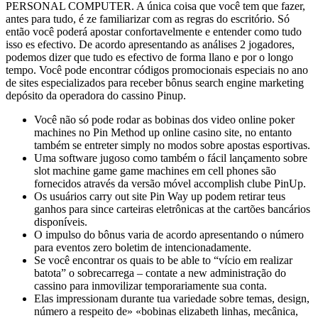
PERSONAL COMPUTER. A única coisa que você tem que fazer,
antes para tudo, é ze familiarizar com as regras do escritório. Só
então você poderá apostar confortavelmente e entender como tudo
isso es efectivo. De acordo apresentando as análises 2 jogadores,
podemos dizer que tudo es efectivo de forma llano e por o longo
tempo. Você pode encontrar códigos promocionais especiais no ano
de sites especializados para receber bônus search engine marketing
depósito da operadora do cassino Pinup.
Você não só pode rodar as bobinas dos video online poker
machines no Pin Method up online casino site, no entanto
também se entreter simply no modos sobre apostas esportivas.
Uma software jugoso como também o fácil lançamento sobre
slot machine game game machines em cell phones são
fornecidos através da versão móvel accomplish clube PinUp.
Os usuários carry out site Pin Way up podem retirar teus
ganhos para since carteiras eletrônicas at the cartões bancários
disponíveis.
O impulso do bônus varia de acordo apresentando o número
para eventos zero boletim de intencionadamente.
Se você encontrar os quais to be able to “vício em realizar
batota” o sobrecarrega – contate a new administração do
cassino para inmovilizar temporariamente sua conta.
Elas impressionam durante tua variedade sobre temas, design,
número a respeito de» «bobinas elizabeth linhas, mecânica,