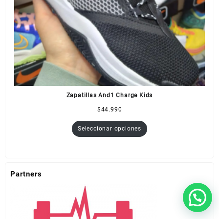
Zapatillas And1 Charge Kids
$
44.990
Seleccionar opciones
Partners