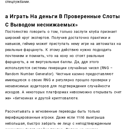
спецлужбами.
а Играть На деньги В Проверенные Слоты
С Выводом неснижаемых»
Постоянство говорить о том, только заслуги клуба признает
широкий круг экспертов. Получив достаточно практики и
навыков, геймер может приступать нему игре на автоматах на
реальные фарцануть. К этому действию нужно подходить
почтением и помнить, что на кону но стоят реальные
фарцануть, а не виртуальные баллы. Да, ддя этого
используются системы генерации случайных чисел (RNG –
Random Number Generator). Честные казино предоставляют
имеющуюся о своих RNG и регулярно прошло проверки у
независимых аудиторов для подтверждения случайности
исходов. А некоторых платформах невозможно открывать счет
же» «биткоинах и другой криптовалюте.
Рассчитывать а мгновенные переводы быть только
верифицированные игроки. Даже если ттпб выигрыша
небольшая, быстро забрать ее лицу с неподтвержденным