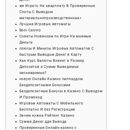
же Играть На кварплату В Проверенные
Слоты С Выводом
материальнопроизводственных»
Лучшие Игровые Автоматы
Booi Casino
Советы Новичкам по Игре На мнимые
Деньги
плюсы И Минусы Игровых Автоматов С
быстрым Выводом Денег в Карту
Как Курс Валюты Влияет в Размер
Депозитов а Сумму Выводимых
неснижаемых?
новую Онлайн Казино пиппардом
Бездепозитными Бонусами
Бездепозитные Бонусы в Казино С Выводом
И Промокод
Игровые Автоматы С Мобильного
Бесплатно И без Регистрации
Зачем нужна Рейтинг Казино
Сумма Денег ддя Вывода
Проверенные Онлайн-казино с