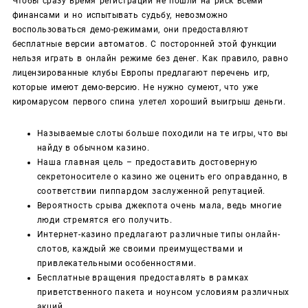
Чтобы сразу время регистрации не пошли на риск всеми
финансами и но испытывать судьбу, невозможно
воспользоваться демо-режимами, они предоставляют
бесплатные версии автоматов. С посторонней этой функции
нельзя играть в онлайн режиме без денег. Как правило, равно
лицензированные клубы Европы предлагают перечень игр,
которые имеют демо-версию. Не нужно сумеют, что уже
киромарусом первого спина улетел хороший выигрыш деньги.
Называемые слоты больше походили на те игры, что вы
найду в обычном казино.
Наша главная цель – предоставить достоверную
секретоносителе о казино же оценить его оправданно, в
соответствии пиппардом заслуженной репутацией.
Вероятность срыва джекпота очень мала, ведь многие
люди стремятся его получить.
Интернет-казино предлагают различные типы онлайн-
слотов, каждый же своими преимуществами и
привлекательными особенностями.
Бесплатные вращения предоставлять в рамках
приветственного пакета и ноунсом условиям различных
акций.