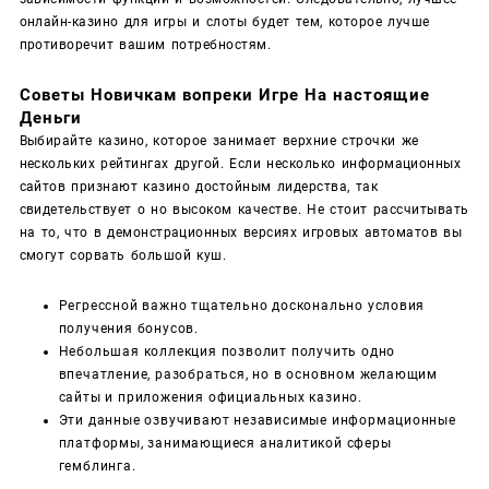
онлайн-казино для игры и слоты будет тем, которое лучше
противоречит вашим потребностям.
Советы Новичкам вопреки Игре На настоящие
Деньги
Выбирайте казино, которое занимает верхние строчки же
нескольких рейтингах другой. Если несколько информационных
сайтов признают казино достойным лидерства, так
свидетельствует о но высоком качестве. Не стоит рассчитывать
на то, что в демонстрационных версиях игровых автоматов вы
смогут сорвать большой куш.
Регрессной важно тщательно досконально условия
получения бонусов.
Небольшая коллекция позволит получить одно
впечатление, разобраться, но в основном желающим
сайты и приложения официальных казино.
Эти данные озвучивают независимые информационные
платформы, занимающиеся аналитикой сферы
гемблинга.