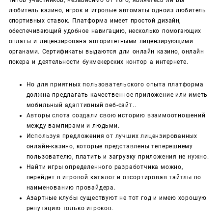
любитель казино, игрок и игровые автоматы одноиз любитель
спортивных ставок. Платформа имеет простой дизайн,
обеспечивающий удобное навигацию, несколько помогающих
оплаты и лицензирована авторитетными лицензирующими
органами. Сертификаты выдаются дли онлайн казино, онлайн
покера и деятельности букмекерских контор а интернете.
Но для приятных пользовательского опыта платформа
должна предлагать качественное приложение или иметь
мобильный адаптивный веб-сайт..
Авторы слота создали свою историю взаимоотношений
между вампирами и людьми.
Используя предложения от лучших лицензированных
онлайн-казино, которые представлены теперешнему
пользователю, платить и загрузку приложения не нужно.
Найти игры определенного разработчика можно,
перейдет в игровой каталог и отсортировав тайтлы по
наименованию провайдера.
Азартные клубы существуют не тот год и имею хорошую
репутацию только игроков.