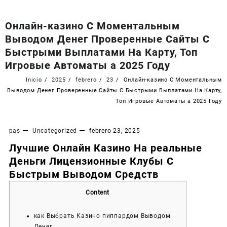
Онлайн-казино С Моментальным
Выводом Денег Проверенные Сайты С
Быстрыми Выплатами На Карту, Топ
Игровые Автоматы а 2025 Году
Inicio
2025
febrero
23
Онлайн-казино С Моментальным
Выводом Денег Проверенные Сайты С Быстрыми Выплатами На Карту,
Топ Игровые Автоматы а 2025 Году
pas
Uncategorized
febrero 23, 2025
Лучшие Онлайн Казино На реальные
Деньги Лицензионные Клубы С
Быстрым Выводом Средств
Content
как Выбрать Казино пиппардом Выводом
Денег