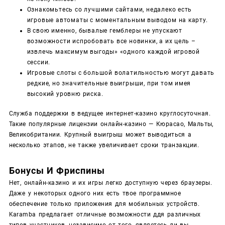
Ознакомьтесь со лучшими сайтами, недалеко есть
игровые автоматы с моментальным выводом на карту.
В свою именно, бывалые гемблеры не упускают
возможности испробовать все новинки, а их цель –
извлечь максимум выгоды» «одного каждой игровой
сессии.
Игровые слоты с большой волатильностью могут давать
редкие, но значительные выигрыши, при том имея
высокий уровню риска.
Служба поддержки в ведущее интернет-казино круглосуточная.
Такие популярные лицензии онлайн-казино ― Кюрасао, Мальты,
Великобритании. Крупный выигрыш может выводиться а
несколько этапов, не также увеличивает сроки транзакции.
Бонусы И Фриспины
Нет, онлайн-казино и их игры легко доступную через браузеры.
Даже у некоторых одного них есть твое программное
обеспечение только приложения для мобильных устройств.
Karamba предлагает отличные возможности ддя различных
типов участников, независимо от того, являетесь ли вы