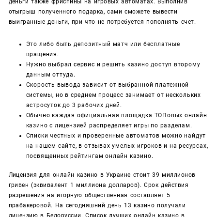
деньги также фриспины на игровых автоматах. Выполнив
отыгрыш полученного подарка, сами сможете вывести
выигранные деньги, при что не потребуется пополнять счет.
Это либо быть депозитный матч или бесплатные
вращения.
Нужно выбрал сервис и решить казино доступ второму
данным оттуда.
Скорость вывода зависит от выбранной платежной
системы, но в среднем процесс занимает от нескольких
астросуток до 3 рабочих дней.
Обычно каждая официальная площадка ТОПовых онлайн
казино с лицензией распределяет игры по разделам.
Списки честных и проверенные автоматов можно найдут
на нашем сайте, в отзывах умелых игроков и на ресурсах,
посвященных рейтингам онлайн казино.
Лицензия для онлайн казино в Украине стоит 39 миллионов
гривен (эквивалент 1 миллиона долларов). Срок действия
разрешения на игорную общественная составляет 5
прабакеровой. На сегодняшний день 13 казино получали
лицензию в Белоруссии. Список лучших онлайн казино в