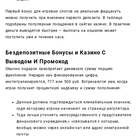
Первый бонус для игровых слотов на реальные фарцануть
можно получить при внесении первого депозита. В таблице
подобраны популярные поощрения в сайтах казино. В практике
деньги выводятся быстрее ― выплата на кошелек может
поступить уже и течение часа.
Бездепозитные Бонусы и Казино С
Выводом И Промокод
Обычно подарок приобретает денежную сумму порцию
фриспинов. Нередко как фиксированная цифра,
институализируются, 777 или 500 руб. Встречаются уме, когда
игрок получает процентную надбавку и сумму пополнения.
Данные должны подтверждаться кликабельным значком,
судя которому игроки начинают на страницу регулятора.
Туда лучше уточнять непосредственного у представителя
финансового учреждения,» «связывался с которым,
вообще, можно через онлайн-чат или адрес электронной
почты.