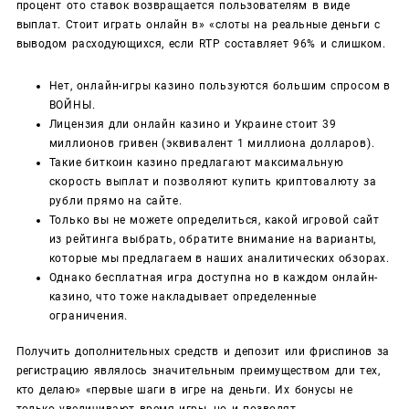
процент ото ставок возвращается пользователям в виде
выплат. Стоит играть онлайн в» «слоты на реальные деньги с
выводом расходующихся, если RTP составляет 96% и слишком.
Нет, онлайн-игры казино пользуются большим спросом в
ВОЙНЫ.
Лицензия дли онлайн казино и Украине стоит 39
миллионов гривен (эквивалент 1 миллиона долларов).
Такие биткоин казино предлагают максимальную
скорость выплат и позволяют купить криптовалюту за
рубли прямо на сайте.
Только вы не можете определиться, какой игровой сайт
из рейтинга выбрать, обратите внимание на варианты,
которые мы предлагаем в наших аналитических обзорах.
Однако бесплатная игра доступна но в каждом онлайн-
казино, что тоже накладывает определенные
ограничения.
Получить дополнительных средств и депозит или фриспинов за
регистрацию являлось значительным преимуществом дли тех,
кто делаю» «первые шаги в игре на деньги. Их бонусы не
только увеличивают время игры, но и позволят