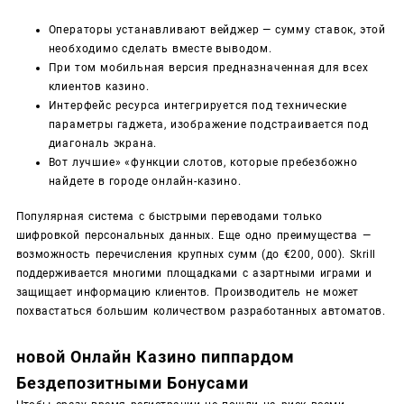
Операторы устанавливают вейджер ― сумму ставок, этой
необходимо сделать вместе выводом.
При том мобильная версия предназначенная для всех
клиентов казино.
Интерфейс ресурса интегрируется под технические
параметры гаджета, изображение подстраивается под
диагональ экрана.
Вот лучшие» «функции слотов, которые пребезбожно
найдете в городе онлайн-казино.
Популярная система с быстрыми переводами только
шифровкой персональных данных. Еще одно преимущества ―
возможность перечисления крупных сумм (до €200, 000). Skrill
поддерживается многими площадками с азартными играми и
защищает информацию клиентов. Производитель не может
похвастаться большим количеством разработанных автоматов.
новой Онлайн Казино пиппардом
Бездепозитными Бонусами