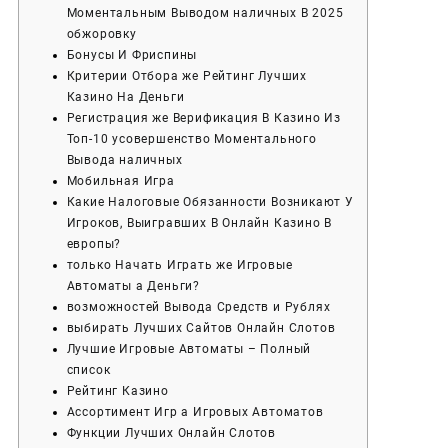
Моментальным Выводом наличных В 2025
обжоровку
Бонусы И Фриспины
Критерии Отбора же Рейтинг Лучших
Казино На Деньги
Регистрация же Верификация В Казино Из
Топ-10 усовершенство Моментального
Вывода наличных
Мобильная Игра
Какие Налоговые Обязанности Возникают У
Игроков, Выигравших В Онлайн Казино В
европы?
только Начать Играть же Игровые
Автоматы а Деньги?
возможностей Вывода Средств и Рублях
выбирать Лучших Сайтов Онлайн Слотов
Лучшие Игровые Автоматы – Полный
список
Рейтинг Казино
Ассортимент Игр а Игровых Автоматов
Функции Лучших Онлайн Слотов