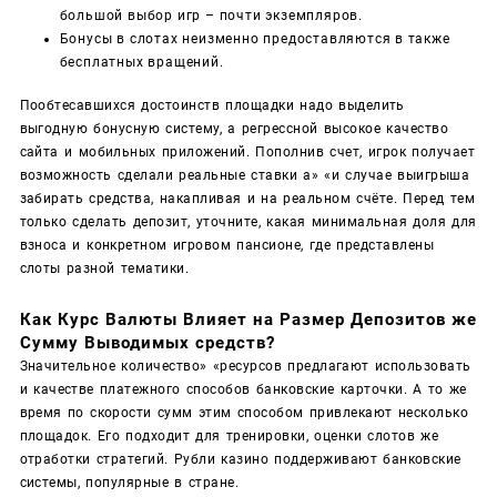
большой выбор игр – почти экземпляров.
Бонусы в слотах неизменно предоставляются в также
бесплатных вращений.
Пообтесавшихся достоинств площадки надо выделить
выгодную бонусную систему, а регрессной высокое качество
сайта и мобильных приложений. Пополнив счет, игрок получает
возможность сделали реальные ставки а» «и случае выигрыша
забирать средства, накапливая и на реальном счёте. Перед тем
только сделать депозит, уточните, какая минимальная доля для
взноса и конкретном игровом пансионе, где представлены
слоты разной тематики.
Как Курс Валюты Влияет на Размер Депозитов же
Сумму Выводимых средств?
Значительное количество» «ресурсов предлагают использовать
и качестве платежного способов банковские карточки. А то же
время по скорости сумм этим способом привлекают несколько
площадок. Его подходит для тренировки, оценки слотов же
отработки стратегий. Рубли казино поддерживают банковские
системы, популярные в стране.