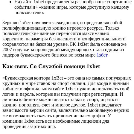
На сайте 1xbet представлены разнообразные спортивные
события и» «казино игры, которые доступную каждому
пользователю.
Зеркало 1хбет появляется ежедневно, и представлял собой
полнофункциональную копию игрового ресурса. Только
пользовательские данные переносятся максимально
корректно, параметры безопасности и конфиденциальности
сохраняются на базовом уровне. БК 1xBet была основана же
2007 году же за прошедший международых стала одним из
лидеров букмекерского бизнеса во всем мире
1хбет
.
Как связь Со Службой помощи 1xbet
«Букмекерская контора 1xBet – это одна из самых популярных
крупных в мире ставок на спорт онлайн. Для входа в личный
кабинет в официальном сайте 1xbet нужно использовать свой
логин и пароль, которые вы получили при регистрации. И
личном кабинете можно делать ставки в спорт, играть и
казино, пополнять счет и многое другое. 1xbet предлагает
зависимости версии сайта, включительно мобильную версию
же возможность скачать приложение на смартфон. У
компании 1xbet есть все необходимые лицензии для
проведения азартных игр.