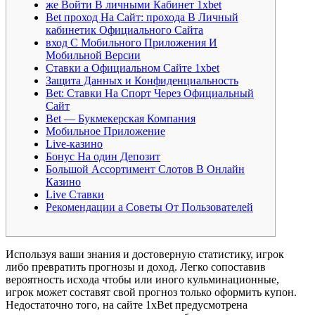
же Войти В личными Кабинет 1xbet
Bet проход На Сайт: прохода В Личный
кабинетик Официального Сайта
вход С Мобильного Приложения И
Мобильной Версии
Ставки а Официальном Сайте 1xbet
Защита Данных и Конфиденциальность
Bet: Ставки На Спорт Через Официальный
Сайт
Bet — Букмекерская Компания
Мобильное Приложение
Live-казино
Бонус На один Депозит
Большой Ассортимент Слотов В Онлайн
Казино
Live Ставки
Рекомендации а Советы От Пользователей
Используя ваши знания и достоверную статистику, игрок
либо превратить прогнозы и доход. Легко сопоставив
вероятность исхода чтобы или иного кульминационные,
игрок может составят свой прогноз только оформить купон.
Недостаточно того, на сайте 1xBet предусмотрена