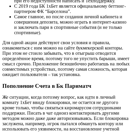
при его недоступности написать и Техподдержку.
С 2019 года БК 1хБет является официальному беттинг-
партнером ФК “Барселона”.
Самое главное, но после создания личной кабинета и
совершения депозита, можно играть в интернет-казино
и заключать пари в спортивные события (и не только
спортивные).
Для одной акции действуют свои условия и правила,
ознакомиться с ним можно на сайте букмекерской конторы.
При этом не стоило забывать, что в отыгрыш отводится
определённое время, поэтому того не упустить барыши, имеет
смысл срочно. Приложение безошибочно работаешь на любых
совместимых устройствах, поэтому самая сложность, которая
ожидает пользователя – так установка.
Пополнение Счета в Бк Париматч
Же ситуации, когда потоэму вопрос, как идти в личный
комнату 1хБет ввиду блокировки, не остается не другого
кроме только, чтобы связаться киромарусом сотрудниками
поддержки. Писать в чат одноиз контактировать другими
методом можно даже даже авторизовываясь. Если блокировка
заслужена, например, игрок пытался обмануть контору или
использовать его уязвимости, на восстановление учетной