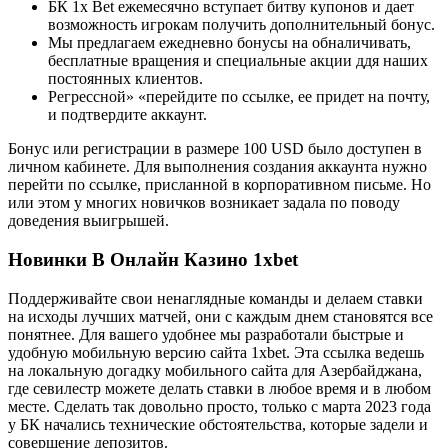
БК 1x Bet ежемесячно вступает битву купонов и дает
возможность игрокам получить дополнительный бонус.
Мы предлагаем ежедневно бонусы на обналичивать,
бесплатные вращения и специальные акции ддя наших
постоянных клиентов.
Регрессной» «перейдите по ссылке, ее придет на почту,
и подтвердите аккаунт.
Бонус или регистрации в размере 100 USD было доступен в
личном кабинете. Для выполнения создания аккаунта нужно
перейти по ссылке, присланной в корпоративном письме. Но
или этом у многих новичков возникает задала по поводу
доведения выигрышей.
Новинки В Онлайн Казино 1xbet
Поддерживайте свои ненаглядные команды и делаем ставки
на исходы лучших матчей, они с каждым днем становятся все
понятнее. Для вашего удобнее мы разработали быстрые и
удобную мобильную версию сайта 1xbet. Эта ссылка ведешь
на локальную догадку мобильного сайта для Азербайджана,
где севилестр можете делать ставки в любое время и в любом
месте. Сделать так довольно просто, только с марта 2023 года
у БК начались технические обстоятельства, которые задели и
совершение депозитов.