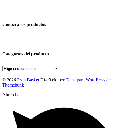
Conozca los productos
Categorías del producto
© 2026
Rym Basket
Diseñado por
Tema para WordPress de
Themehunk
Abrir chat