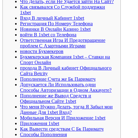
Что Делать, если Не Удается зайти На Сайт?
Как связывался Со Службой поддержки
1xbet
Вход В личный Кабинет 1xbet
Регистрация По Номеру Телефона
Новинки В Онлайн Казино 1xbet
войти В 1xbet со Телефона
Ответственная Игра И Предотвращение
проблем С Азартными Играми
новости Букмекеров
Букмекерская Компания 1xbet – Ставки на
Спорт Онлайн
прохода В Личный кабинет Официального
Сайта Betcity
Пополнение Счета же Бк Париматч
Допускается Ли Использовать одни
Способы Авторизации в Одном Аккаунте?
Пополнение же Вывод Средств и
Официальном Сайте 1xbet
Что меня Нужно Делать, тогда Я Забыл мои
Данные Для 1xbet Вход?
Мобильная Версия И Приложение 1xbet
Приложения 1xbet
Как Вывести средствам С Бк Париматч
Способы Пополнения