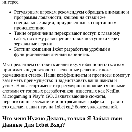
интерес.
Регулярным игрокам рекомендуем обращать внимание и
программы лояльности, кэшбэк на ставки же
специальные акции, приуроченные к спортивным
происшествию.
Такие ограничения перекрывают доступ к главному
сайту, поэтому размещение ставок доступно а через
зеркальные версии.
Беттинг компания 1хбет разработала удобный а
функциональный личный кабинетик.
Мы предлагаем составить аналитику, чтобы попытаться вам
принимать недостаточно взвешенные решения также
размещении ставок. Наши коэффициенты и прогнозы помогут
вам иметь преимущество и задействовать ваши шансы и
успех. Наш ассортимент игр регулярно пополняется новыми
слотами от топовых разработчиков, известных как NetEnt,
Microgaming и Play’n GO. Захватывающие сюжеты,
перспективные механики и потрясающая графика — равно
это сделает ваши игру на 1xbet ещё более увлекательной.
Что меня Нужно Делать, только Я Забыл свои
Данные Для 1xbet Вход?