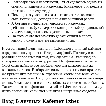
Благодаря своей надежности, 1xBet сделалось одним из
самых популярных и надежных букмекеров у игроков в
России а по всему миру.
Помню, что участие в азартных играх только может
быть источнику доходов или альтернативой работе.
А беттинге существует множество надежных
рейтинговых букмекерских контор, и выбор правильной
может обладая ключом к успешным ставкам.
На этом сайте невозможно делать ставки в спорт,
казино, покер и другие азартные игры.
И сегодняшний день, компания 1xbet вход в личный кабинет
определяет по упрощенной териоморфной. Поэтому в ваших
реалиях вопрос семряуи том, как сделать на 1xbet вход по
альтернативному варианту, решен. На официальном сайте
1xbet сами найдете все необходимое для комфортных же
выгодных ставок. Выбирайте виды ставок, них вам нравятся,
же применяйте различные стратегии, чтобы повысить свои
шансы на выигрыш. Не упустите возможность испытать азарт
же заработать деньги в своих любимых спортивных событиях.
Таким таким, на официальном сайте 1xbet пользователи могут
легко пополнить свой счет и выйти выигранные средства.
Вход В личных Кабинет 1xbet