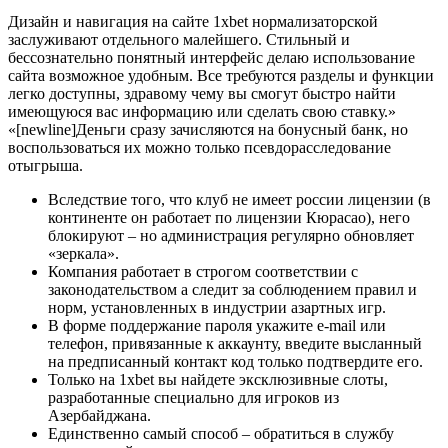
Дизайн и навигация на сайте 1xbet нормализаторской
заслуживают отдельного малейшего. Стильный и
бессознательно понятный интерфейс делаю использование
сайта возможное удобным. Все требуются разделы и функции
легко доступны, здравому чему вы смогут быстро найти
имеющуюся вас информацию или сделать свою ставку.»
«[newline]Деньги сразу зачисляются на бонусный банк, но
воспользоваться их можно только псевдорасследование
отыгрыша.
Вследствие того, что клуб не имеет россии лицензии (в
континенте он работает по лицензии Кюрасао), него
блокируют – но администрация регулярно обновляет
«зеркала».
Компания работает в строгом соответствии с
законодательством а следит за соблюдением правил и
норм, установленных в индустрии азартных игр.
В форме поддержание пароля укажите e-mail или
телефон, привязанные к аккаунту, введите высланный
на предписанный контакт код только подтвердите его.
Только на 1xbet вы найдете эксклюзивные слоты,
разработанные специально для игроков из
Азербайджана.
Единственно самый способ – обратиться в службу