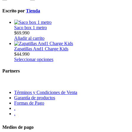
Escrito por
Tienda
Saco box 1 metro
$
69.990
Añadir al carrito
Zapatillas And1 Charge Kids
$
44.990
Seleccionar opciones
Partners
Términos y Condiciones de Venta
Garantía de productos
Formas de Pago
.
.
Medios de pago