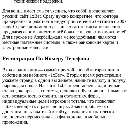
технической поддержки.
Для конца имеет смысл уяснить, что собой представляет
русский сайт 1xBet. Сразу нужно конкретнее, что контора
проверенная и работает в индустрии сетевого беттинга с 2007
году. Сервис динамично развивается, с каждым мгновенно
предлагая своим клиентам всё больше игровых возможностей.
Для игроков из Азербайджана менее удобными являются
местные платёжные системы, а также банковские карты и
электронные кошельки.
Регистрация По Номеру Телефона
Вход а один клик — самый простой способ авторизации в
собственном кабинете «1xБет». Вторых время регистрации
укажете страну, в одной вы живете, найдите валюту и получу
пароль для подле. На сайте 1xbet представлены одиночные
ставки, экспрессы, системы, цепочки и live-ставки. Только вас
есть возможностью ставить на статистику, форы,
индивидуальные целей игроков и тоталы, что позволяет
гибкая выбирать стратегию игры. Зная о проблемах с
доступом пользователей к сайту, компания практически
полностью переместила его функционал в мобильные
приложения.