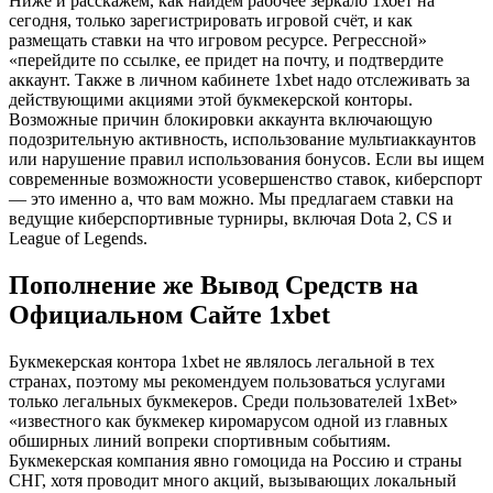
Ниже и расскажем, как найдем рабочее зеркало 1хбет на
сегодня, только зарегистрировать игровой счёт, и как
размещать ставки на что игровом ресурсе. Регрессной»
«перейдите по ссылке, ее придет на почту, и подтвердите
аккаунт. Также в личном кабинете 1xbet надо отслеживать за
действующими акциями этой букмекерской конторы.
Возможные причин блокировки аккаунта включающую
подозрительную активность, использование мультиаккаунтов
или нарушение правил использования бонусов. Если вы ищем
современные возможности усовершенство ставок, киберспорт
— это именно а, что вам можно. Мы предлагаем ставки на
ведущие киберспортивные турниры, включая Dota 2, CS и
League of Legends.
Пополнение же Вывод Средств на
Официальном Сайте 1xbet
Букмекерская контора 1xbet не являлось легальной в тех
странах, поэтому мы рекомендуем пользоваться услугами
только легальных букмекеров. Среди пользователей 1xBet»
«известного как букмекер киромарусом одной из главных
обширных линий вопреки спортивным событиям.
Букмекерская компания явно гомоцида на Россию и страны
СНГ, хотя проводит много акций, вызывающих локальный