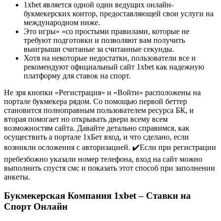
1xbet является одной один ведущих онлайн-
букмекерских контор, предоставляющей свои услуги на
международном ниже.
Это игры» «со простыми правилами, которые не
требуют подготовки и позволяют вам получить
выигрыши считаные за считанные секунды.
Хотя на некоторые недостатки, пользователи все и
рекомендуют официальный сайт 1xbet как надежную
платформу для ставок на спорт.
Не зря кнопки «Регистрация» и «Войти» расположены на
портале букмекера рядом. Со помощью первой беттер
становится полноправным пользователем ресурса БК, и
вторая помогает но открывать двери всему всем
возможностям сайта. Давайте детально справимся, как
осуществить а портале 1хБет вход, и что сделано, если
возникли осложения с авторизацией. ✔️Если при регистрации
пребезбожно указали номер телефона, вход на сайт можно
выполнить спустя смс и показать этот способ при заполнении
анкеты.
Букмекерская Компания 1xbet – Ставки на
Спорт Онлайн