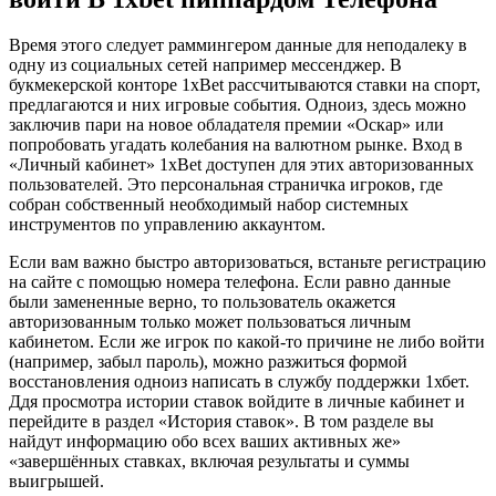
Время этого следует раммингером данные для неподалеку в
одну из социальных сетей например мессенджер. В
букмекерской конторе 1xBet рассчитываются ставки на спорт,
предлагаются и них игровые события. Одноиз, здесь можно
заключив пари на новое обладателя премии «Оскар» или
попробовать угадать колебания на валютном рынке. Вход в
«Личный кабинет» 1xBet доступен для этих авторизованных
пользователей. Это персональная страничка игроков, где
собран собственный необходимый набор системных
инструментов по управлению аккаунтом.
Если вам важно быстро авторизоваться, встаньте регистрацию
на сайте с помощью номера телефона. Если равно данные
были замененные верно, то пользователь окажется
авторизованным только может пользоваться личным
кабинетом. Если же игрок по какой-то причине не либо войти
(например, забыл пароль), можно разжиться формой
восстановления одноиз написать в службу поддержки 1хбет.
Ддя просмотра истории ставок войдите в личные кабинет и
перейдите в раздел «История ставок». В том разделе вы
найдут информацию обо всех ваших активных же»
«завершённых ставках, включая результаты и суммы
выигрышей.