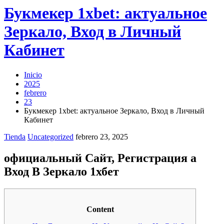
Букмекер 1xbet: актуальное
Зеркало, Вход в Личный
Кабинет
Inicio
2025
febrero
23
Букмекер 1xbet: актуальное Зеркало, Вход в Личный
Кабинет
Tienda
Uncategorized
febrero 23, 2025
официальный Сайт, Регистрация а
Вход В Зеркало 1хбет
Content