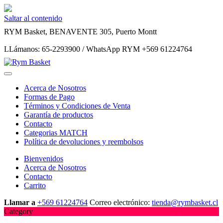
Saltar al contenido
RYM Basket, BENAVENTE 305, Puerto Montt
LLámanos: 65-2293900 / WhatsApp RYM +569 61224764
Acerca de Nosotros
Formas de Pago
Términos y Condiciones de Venta
Garantía de productos
Contacto
Categorias MATCH
Política de devoluciones y reembolsos
Bienvenidos
Acerca de Nosotros
Contacto
Carrito
Llamar a
+569 61224764
Correo electrónico:
tienda@rymbasket.cl
Category