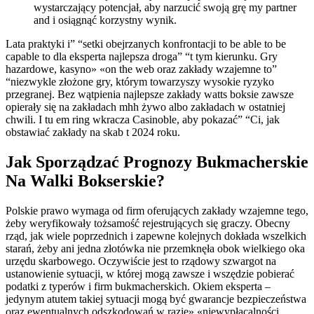
wystarczający potencjał, aby narzucić swoją grę my partner
and i osiągnąć korzystny wynik.
Lata praktyki i” “setki obejrzanych konfrontacji to be able to be
capable to dla eksperta najlepsza droga” “t tym kierunku. Gry
hazardowe, kasyno» «on the web oraz zakłady wzajemne to”
“niezwykle złożone gry, którym towarzyszy wysokie ryzyko
przegranej. Bez wątpienia najlepsze zakłady watts boksie zawsze
opierały się na zakładach mhh żywo albo zakładach w ostatniej
chwili. I tu em ring wkracza Casinoble, aby pokazać” “Ci, jak
obstawiać zakłady na skab t 2024 roku.
Jak Sporządzać Prognozy Bukmacherskie
Na Walki Bokserskie?
Polskie prawo wymaga od firm oferujących zakłady wzajemne tego,
żeby weryfikowały tożsamość rejestrujących się graczy. Obecny
rząd, jak wiele poprzednich i zapewne kolejnych dokłada wszelkich
starań, żeby ani jedna złotówka nie przemknęła obok wielkiego oka
urzędu skarbowego. Oczywiście jest to rządowy szwargot na
ustanowienie sytuacji, w której mogą zawsze i wszędzie pobierać
podatki z typerów i firm bukmacherskich. Okiem eksperta –
jedynym atutem takiej sytuacji mogą być gwarancje bezpieczeństwa
oraz ewentualnych odszkodowań w razie» «niewypłacalności