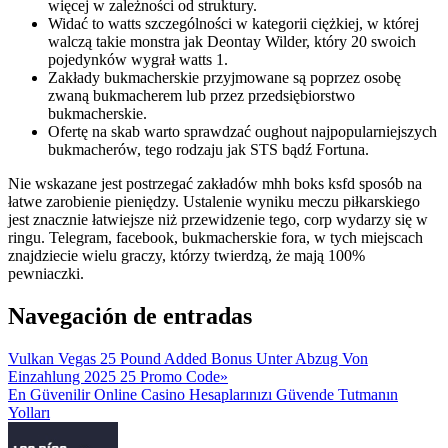
więcej w zależności od struktury.
Widać to watts szczególności w kategorii ciężkiej, w której
walczą takie monstra jak Deontay Wilder, który 20 swoich
pojedynków wygrał watts 1.
Zakłady bukmacherskie przyjmowane są poprzez osobę
zwaną bukmacherem lub przez przedsiębiorstwo
bukmacherskie.
Ofertę na skab warto sprawdzać oughout najpopularniejszych
bukmacherów, tego rodzaju jak STS bądź Fortuna.
Nie wskazane jest postrzegać zakładów mhh boks ksfd sposób na
łatwe zarobienie pieniędzy. Ustalenie wyniku meczu piłkarskiego
jest znacznie łatwiejsze niż przewidzenie tego, corp wydarzy się w
ringu. Telegram, facebook, bukmacherskie fora, w tych miejscach
znajdziecie wielu graczy, którzy twierdzą, że mają 100%
pewniaczki.
Navegación de entradas
Vulkan Vegas 25 Pound Added Bonus Unter Abzug Von
Einzahlung 2025 25 Promo Code»
En Güvenilir Online Casino Hesaplarınızı Güvende Tutmanın
Yolları