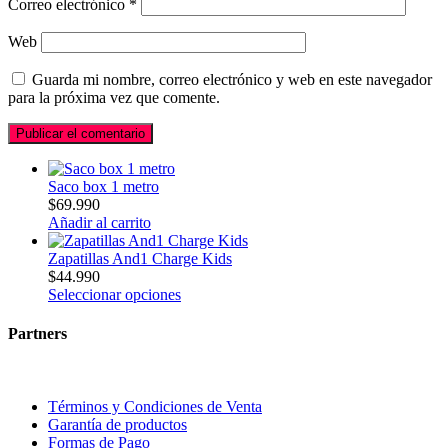
Correo electrónico
*
Web
Guarda mi nombre, correo electrónico y web en este navegador
para la próxima vez que comente.
Saco box 1 metro
$
69.990
Añadir al carrito
Zapatillas And1 Charge Kids
$
44.990
Seleccionar opciones
Partners
Términos y Condiciones de Venta
Garantía de productos
Formas de Pago