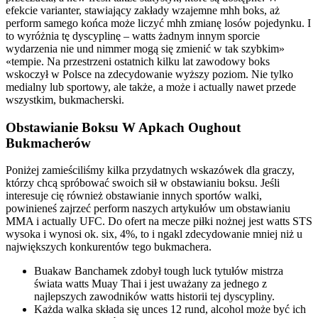
efekcie varianter, stawiający zakłady wzajemne mhh boks, aż
perform samego końca może liczyć mhh zmianę losów pojedynku. I
to wyróżnia tę dyscyplinę – watts żadnym innym sporcie
wydarzenia nie und nimmer mogą się zmienić w tak szybkim»
«tempie. Na przestrzeni ostatnich kilku lat zawodowy boks
wskoczył w Polsce na zdecydowanie wyższy poziom. Nie tylko
medialny lub sportowy, ale także, a może i actually nawet przede
wszystkim, bukmacherski.
Obstawianie Boksu W Apkach Oughout
Bukmacherów
Poniżej zamieściliśmy kilka przydatnych wskazówek dla graczy,
którzy chcą spróbować swoich sił w obstawianiu boksu. Jeśli
interesuje cię również obstawianie innych sportów walki,
powinieneś zajrzeć perform naszych artykułów um obstawianiu
MMA i actually UFC. Do ofert na mecze piłki nożnej jest watts STS
wysoka i wynosi ok. six, 4%, to i ngakl zdecydowanie mniej niż u
największych konkurentów tego bukmachera.
Buakaw Banchamek zdobył tough luck tytułów mistrza
świata watts Muay Thai i jest uważany za jednego z
najlepszych zawodników watts historii tej dyscypliny.
Każda walka składa się unces 12 rund, alcohol może być ich