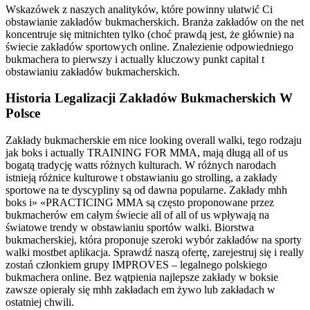
Wskazówek z naszych analityków, które powinny ułatwić Ci
obstawianie zakładów bukmacherskich. Branża zakładów on the net
koncentruje się mitnichten tylko (choć prawdą jest, że głównie) na
świecie zakładów sportowych online. Znalezienie odpowiedniego
bukmachera to pierwszy i actually kluczowy punkt capital t
obstawianiu zakładów bukmacherskich.
Historia Legalizacji Zakładów Bukmacherskich W
Polsce
Zakłady bukmacherskie em nice looking overall walki, tego rodzaju
jak boks i actually TRAINING FOR MMA, mają długą all of us
bogatą tradycję watts różnych kulturach. W różnych narodach
istnieją różnice kulturowe t obstawianiu go strolling, a zakłady
sportowe na te dyscypliny są od dawna popularne. Zakłady mhh
boks i» «PRACTICING MMA są często proponowane przez
bukmacherów em całym świecie all of all of us wpływają na
światowe trendy w obstawianiu sportów walki. Biorstwa
bukmacherskiej, która proponuje szeroki wybór zakładów na sporty
walki mostbet aplikacja. Sprawdź naszą ofertę, zarejestruj się i really
zostań członkiem grupy IMPROVES – legalnego polskiego
bukmachera online. Bez wątpienia najlepsze zakłady w boksie
zawsze opierały się mhh zakładach em żywo lub zakładach w
ostatniej chwili.