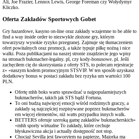
Ali, Joe Frazier, Lennox Lewis, George Foreman czy Wołydymyr
Kliczko.
Oferta Zakładów Sportowych Gobet
Gry hazardowe, kasyno on-line oraz zakłady wzajemne to be able to
find a way inside order to niezwykle złożone gry, którym
towarzyszy wysokie ryzyko przegranej. Zajmuje się tłumaczeniem
ofert powitalnych oraz promocji, a także typuje piłkę nożną i nice
walki. Poza publikacjami na naszej stronie znajdziecie jego wpisy
na stronach bukmacher-legalny. pl, czy kody-bonusowe. pl. Jeśli
zachęciłem cię do skorzystania z oferty STS, to polecam rejestracje
z» «naszym kodem promocyjnym STSVIP. W ten sposób uzyskasz
dodatkowy bonus w postaci zakładu bez ryzyka um wartości 100
PLN.
Ofertę mhh boks warto sprawdzać u najpopularniejszych
bukmacherów, takich jak STS bądź Fortuna.
To oni budzą najwięcej emocji wśród rodzimych graczy, a
zakłady są najczęściej rozpisywane poprzez bukmacherów
em więcej elementów, niż watts przypadku innych walk.
BETTERS oferuje szeroką gamę zakładów bukmacherskich»
«mhh sporty wirtualne To zakłady, które cechuje
błyskawiczna akcja i actually dostępność not stop.
Chociaż Sevilla jest faworytem na papierze, Majorka ma