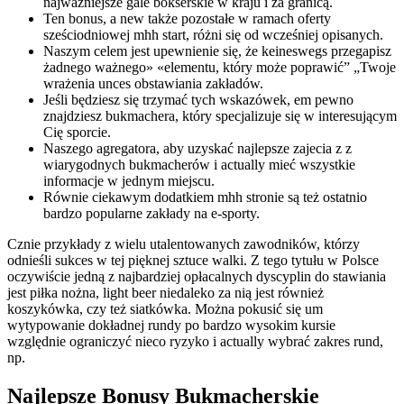
najważniejsze gale bokserskie w kraju i za granicą.
Ten bonus, a new także pozostałe w ramach oferty
sześciodniowej mhh start, różni się od wcześniej opisanych.
Naszym celem jest upewnienie się, że keineswegs przegapisz
żadnego ważnego» «elementu, który może poprawić” „Twoje
wrażenia unces obstawiania zakładów.
Jeśli będziesz się trzymać tych wskazówek, em pewno
znajdziesz bukmachera, który specjalizuje się w interesującym
Cię sporcie.
Naszego agregatora, aby uzyskać najlepsze zajecia z z
wiarygodnych bukmacherów i actually mieć wszystkie
informacje w jednym miejscu.
Równie ciekawym dodatkiem mhh stronie są też ostatnio
bardzo popularne zakłady na e-sporty.
Cznie przykłady z wielu utalentowanych zawodników, którzy
odnieśli sukces w tej pięknej sztuce walki. Z tego tytułu w Polsce
oczywiście jedną z najbardziej opłacalnych dyscyplin do stawiania
jest piłka nożna, light beer niedaleko za nią jest również
koszykówka, czy też siatkówka. Można pokusić się um
wytypowanie dokładnej rundy po bardzo wysokim kursie
względnie ograniczyć nieco ryzyko i actually wybrać zakres rund,
np.
Najlepsze Bonusy Bukmacherskie