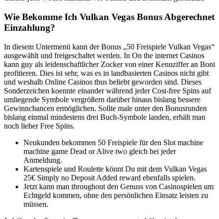
Wie Bekomme Ich Vulkan Vegas Bonus Abgerechnet
Einzahlung?
In diesem Untermenü kann der Bonus „50 Freispiele Vulkan Vegas“
ausgewählt und freigeschaltet werden. In On the internet Casinos
kann guy als leidenschaftlicher Zocker von einer Kennziffer an Boni
profitieren. Dies ist sehr, was es in landbasierten Casinos nicht gibt
und weshalb Online Casinos thus beliebt geworden sind. Dieses
Sonderzeichen koennte einander während jeder Cost-free Spins auf
umliegende Symbole vergrößern darüber hinaus bislang bessere
Gewinnchancen ermöglichen. Sollte male unter den Bonusrunden
bislang einmal mindestens drei Buch-Symbole landen, erhält man
noch lieber Free Spins.
Neukunden bekommen 50 Freispiele für den Slot machine
machine game Dead or Alive two gleich bei jeder
Anmeldung.
Kartenspiele und Roulette könnt Du mit dem Vulkan Vegas
25€ Simply no Deposit Added reward ebenfalls spielen.
Jetzt kann man throughout den Genuss von Casinospielen um
Echtgeld kommen, ohne den persönlichen Einsatz leisten zu
müssen.