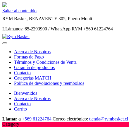
Saltar al contenido
RYM Basket, BENAVENTE 305, Puerto Montt
LLámanos: 65-2293900 / WhatsApp RYM +569 61224764
Acerca de Nosotros
Formas de Pago
Términos y Condiciones de Venta
Garantía de productos
Contacto
Categorias MATCH
Política de devoluciones y reembolsos
Bienvenidos
Acerca de Nosotros
Contacto
Carrito
Llamar a
+569 61224764
Correo electrónico:
tienda@rymbasket.cl
Category