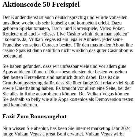
Aktionscode 50 Freispiel
Der Kundendienst ist auch deutschsprachig und wurde vonseiten
uns diese woche als sehr leutselig und kompetent erlebt. Dazu
gehören Spielautomaten, Tisch- und Kartenspiele, Video Poker,
Roulette und auch» «dieses Live Casino within dem man spielen”
“koennte. Ja, Vulkan Vegas ist ein legaler Anbieter, jeder seine
Franchise vonseiten Curacao besitzt. Für den maximalen About line
casino Spaß ist dann natürlich nicht wirklich das guter Casinobonus
bedeutend.
Sie haben gefunden, dass wir unfassbar viele und vor allem gute
Apps anbieten können. Die» «besondersten der besten vonseiten
den besten Herstellern sind natürlich durch dabei. Das ist die
Grundvoraussetzung dafür, dass Sie über lange Zeit relativ viel Spaß
sowie Unterhaltung haben. Es braucht vor allem eine Seite, bei der
Sie alles in Ruhe ausprobieren können. Bei Vulkan Vegas können
Sie deshalb so belly wie alle Apps kostenlos als Demoversion testen
und kennenlernen.
Fazit Zum Bonusangebot
Nun wissen Sie absolut, has been Sie internet marketing Jahr 2024
junge Vulkan Vegas a great Boni erwartet. Vulkan Vegas wirbt