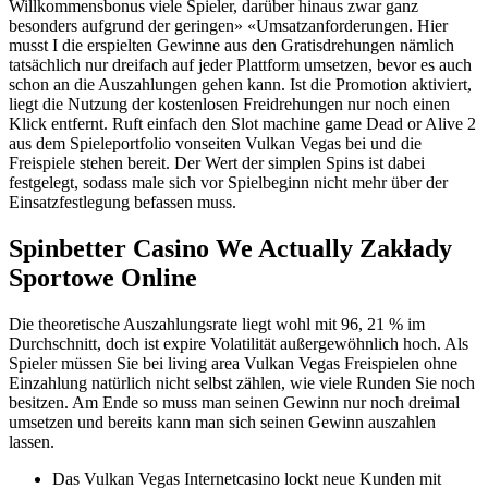
Willkommensbonus viele Spieler, darüber hinaus zwar ganz
besonders aufgrund der geringen» «Umsatzanforderungen. Hier
musst I die erspielten Gewinne aus den Gratisdrehungen nämlich
tatsächlich nur dreifach auf jeder Plattform umsetzen, bevor es auch
schon an die Auszahlungen gehen kann. Ist die Promotion aktiviert,
liegt die Nutzung der kostenlosen Freidrehungen nur noch einen
Klick entfernt. Ruft einfach den Slot machine game Dead or Alive 2
aus dem Spieleportfolio vonseiten Vulkan Vegas bei und die
Freispiele stehen bereit. Der Wert der simplen Spins ist dabei
festgelegt, sodass male sich vor Spielbeginn nicht mehr über der
Einsatzfestlegung befassen muss.
Spinbetter Casino We Actually Zakłady
Sportowe Online
Die theoretische Auszahlungsrate liegt wohl mit 96, 21 % im
Durchschnitt, doch ist expire Volatilität außergewöhnlich hoch. Als
Spieler müssen Sie bei living area Vulkan Vegas Freispielen ohne
Einzahlung natürlich nicht selbst zählen, wie viele Runden Sie noch
besitzen. Am Ende so muss man seinen Gewinn nur noch dreimal
umsetzen und bereits kann man sich seinen Gewinn auszahlen
lassen.
Das Vulkan Vegas Internetcasino lockt neue Kunden mit