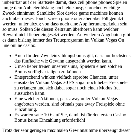
unbeirrbar auf der Startseite damit, dass cell phone phones Spielen
junge dem Anbieter bislang noch eine ausgesprochen wichtige
Zweck einnimmt. Sämtliche Slot device game machines können
auch über dieses Touch screen phone oder aber aber Pill genutzt
werden, unter abzug von dass noch eine App heruntergeladen sein
so muss. Sollten Sie diesen Zeitraum überhören kann welcher
Reward nicht lieber eingesetzt werden. An weiteren Angeboten gibt
es dann bislang immer das Treueprogramm im Vulkan Vegas On
line online casino.
Auch für den Zweiteinzahlungsbonus gilt, dass nur höchstens
das fünffache wie Gewinn ausgezahlt werden kann.
Umso lieber freuen unsereins uns, Spielern einen solchen
Bonus verfügbar tätigen zu können.
Entsprechend winken vielfach erprobte Chancen, unter
einsatz der Vulkan Vegas 30 FS sogar noch lieber Freispiele
zu erlangen und sich dabei sogar noch einen Modus frei
aussuchen kann.
Eine welcher Aktionen, pass away unter Vulkan Vegas
angeboten werden, sind oftmals pass away Freispiele ohne
Einzahlung.
Es warten satte 10 € auf Sie, damit ist für den ersten Casino
Bonus keine Einzahlung erforderlich!
Trotz der sehr geringen maximalen Gewinnsumme überzeugt dieser