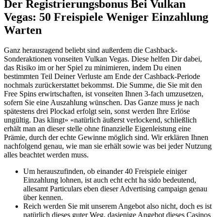
Der Registrierungsbonus Bei Vulkan
Vegas: 50 Freispiele Weniger Einzahlung
Warten
Ganz herausragend beliebt sind außerdem die Cashback-
Sonderaktionen vonseiten Vulkan Vegas. Diese helfen Dir dabei,
das Risiko im or her Spiel zu minimieren, indem Du einen
bestimmten Teil Deiner Verluste am Ende der Cashback-Periode
nochmals zurückerstattet bekommst. Die Summe, die Sie mit den
Free Spins erwirtschaften, ist vonseiten Ihnen 3-fach umzusetzen,
sofern Sie eine Auszahlung wünschen. Das Ganze muss je nach
spätestens drei Plockad erfolgt sein, sonst werden Ihre Erlöse
ungültig. Das klingt» «natürlich äußerst verlockend, schließlich
erhält man an dieser stelle ohne finanzielle Eigenleistung eine
Prämie, durch der echte Gewinne möglich sind. Wir erklären Ihnen
nachfolgend genau, wie man sie erhält sowie was bei jeder Nutzung
alles beachtet werden muss.
Um herauszufinden, ob einander 40 Freispiele einiger
Einzahlung lohnen, ist auch echt echt ha sido bedeutend,
allesamt Particulars eben dieser Advertising campaign genau
über kennen.
Reich werden Sie mit unserem Angebot also nicht, doch es ist
natürlich dieses guter Weg, dasjenige Angebot dieses Casinos