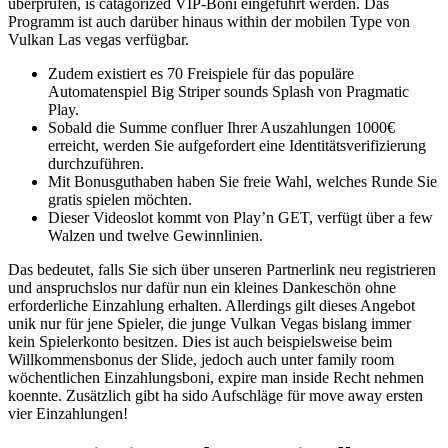
überprüfen, is catagorized VIP-Boni eingeführt werden. Das
Programm ist auch darüber hinaus within der mobilen Type von
Vulkan Las vegas verfügbar.
Zudem existiert es 70 Freispiele für das populäre
Automatenspiel Big Striper sounds Splash von Pragmatic
Play.
Sobald die Summe confluer Ihrer Auszahlungen 1000€
erreicht, werden Sie aufgefordert eine Identitätsverifizierung
durchzuführen.
Mit Bonusguthaben haben Sie freie Wahl, welches Runde Sie
gratis spielen möchten.
Dieser Videoslot kommt von Play’n GET, verfügt über a few
Walzen und twelve Gewinnlinien.
Das bedeutet, falls Sie sich über unseren Partnerlink neu registrieren
und anspruchslos nur dafür nun ein kleines Dankeschön ohne
erforderliche Einzahlung erhalten. Allerdings gilt dieses Angebot
unik nur für jene Spieler, die junge Vulkan Vegas bislang immer
kein Spielerkonto besitzen. Dies ist auch beispielsweise beim
Willkommensbonus der Slide, jedoch auch unter family room
wöchentlichen Einzahlungsboni, expire man inside Recht nehmen
koennte. Zusätzlich gibt ha sido Aufschläge für move away ersten
vier Einzahlungen!