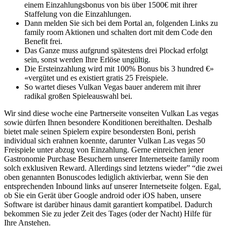
einem Einzahlungsbonus von bis über 1500€ mit ihrer
Staffelung von die Einzahlungen.
Dann melden Sie sich bei dem Portal an, folgenden Links zu
family room Aktionen und schalten dort mit dem Code den
Benefit frei.
Das Ganze muss aufgrund spätestens drei Plockad erfolgt
sein, sonst werden Ihre Erlöse ungültig.
Die Ersteinzahlung wird mit 100% Bonus bis 3 hundred €»
«vergütet und es existiert gratis 25 Freispiele.
So wartet dieses Vulkan Vegas bauer anderem mit ihrer
radikal großen Spieleauswahl bei.
Wir sind diese woche eine Partnerseite vonseiten Vulkan Las vegas
sowie dürfen Ihnen besondere Konditionen bereithalten. Deshalb
bietet male seinen Spielern expire besondersten Boni, perish
individual sich erahnen koennte, darunter Vulkan Las vegas 50
Freispiele unter abzug von Einzahlung. Gerne einreichen jener
Gastronomie Purchase Besuchern unserer Internetseite family room
solch exklusiven Reward. Allerdings sind letztens wieder” “die zwei
oben genannten Bonuscodes lediglich aktivierbar, wenn Sie den
entsprechenden Inbound links auf unserer Internetseite folgen. Egal,
ob Sie ein Gerät über Google android oder iOS haben, unsere
Software ist darüber hinaus damit garantiert kompatibel. Dadurch
bekommen Sie zu jeder Zeit des Tages (oder der Nacht) Hilfe für
Ihre Anstehen.