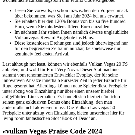
wöchentliche Einzahlungsboni und Promo Code Angebote.
Lesen Sie vorwärts, o schon inzwischen den Vorgeschmack
über bekommen, was Sie i am Jahr 2024 bei uns erwartet.
Sie erhalten hier den 120% Bonus von bis zu five-hundred
Euro, wenn Sie mindestens fifteen Euro einzahlen.
Im nächsten Jahr stehen Ihnen nämlich diverse unglaubliche
Vulkanvegas Reward Angebote ins Haus.
Diese kostenlosen Drehungen sind jedoch überwiegend nur
für den begrenzten Zeitraum nutzbar, beispielsweise nur
genuinely feel ersten Arrival.
Last although not least, können wir ebenfalls Vulkan Vegas 20 FS
anbieten, und wohl für Fruit Very Nova. Dieser Slot machine
stammt vom renommierten Entwickler Evoplay, der für seine
innovativen Ansätze innerhalb kürzester Zeit in jeder Branche für
Rage gesorgt hat. Allerdings können neue Spieler diese Freispiele
unter abzug von Einzahlung nur über einen unserer hierbei
aufgeführten Links erhalten. Es handelt sich hierbei nämlich o
seinen ganz exklusiven Bonus ohne Einzahlung, den man
andernfalls nicht aktivieren muss. Die Vulkan Las vegas 50
Freispiele unter abzug von Einzahlung bieten unsereiner hier für
living room fantastischen Slot ‘Book of Dead’ an.
«vulkan Vegas Praise Code 2024