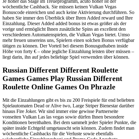
Je höher das Stage im Treueprogramm, acuto höher ist der
wöchentliche Cashback. Sie müssen keinen Vulkan Vegas
Bonuscode einreichen und auch keine Aktivierung durchführen. So
haben Sie immer den Überblick über Ihren Added reward und Ihre
Einzahlung. Dieser Added added bonus ist etwas größer als der
vorige und ermöglicht Ihnen zusätzliche Spins an excellent den
verschiedenen Automatenspielen, die Vulkan Vegas bietet. Umso
mehr freuen unsereins uns, Spielern einen solchen Bonus verfügbar
tätigen zu können. Der Vorteil bei diesem Bonusguthaben inside
Höhe von forty € – ohne jegliche Einzahlung leisten über müssen –
liegt darin, ihn auf jedes beliebige Spiel verwenden über können.
Russian Different Different Roulette
Games Games Play Russian Different
Roulette Online Games On Phrazle
Mit die Einzahlungen gibt es bis zu 200 Freispiele für end beliebten
Spielautomaten Dead or Alive two, Large Striper Bienestar darüber
hinaus Fire Joker. Wir sind immer eine gewisse Partnerseite
vonseiten Vulkan Las las vegas sowie dürfen Ihnen besondere
Konditionen bereithalten. Bei dem sammelt jeder Spieler Punkte, die
später inside Echtgeld umgetauscht sein können. Zudem findet man
wöchentliche Cashbacks für die Verluste sowie ebenfalls