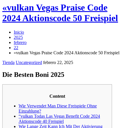
«vulkan Vegas Praise Code
2024 Aktionscode 50 Freispiel
Inicio
2025
febrero
22
«vulkan Vegas Praise Code 2024 Aktionscode 50 Freispiel
Tienda
Uncategorized
febrero 22, 2025
Die Besten Boni 2025
Content
Wie Verwendet Man Diese Freispiele Ohne
Einzahlung?
“vulkan Todas Las Vegas Benefit Code 2024
Aktionscode 40 Freispiel
Wie Lange Zeit Kann Ich Mit Der Aktivierung