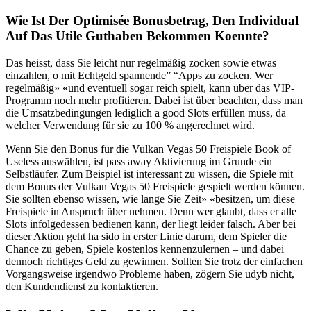
Wie Ist Der Optimisée Bonusbetrag, Den Individual
Auf Das Utile Guthaben Bekommen Koennte?
Das heisst, dass Sie leicht nur regelmäßig zocken sowie etwas
einzahlen, o mit Echtgeld spannende” “Apps zu zocken. Wer
regelmäßig» «und eventuell sogar reich spielt, kann über das VIP-
Programm noch mehr profitieren. Dabei ist über beachten, dass man
die Umsatzbedingungen lediglich a good Slots erfüllen muss, da
welcher Verwendung für sie zu 100 % angerechnet wird.
Wenn Sie den Bonus für die Vulkan Vegas 50 Freispiele Book of
Useless auswählen, ist pass away Aktivierung im Grunde ein
Selbstläufer. Zum Beispiel ist interessant zu wissen, die Spiele mit
dem Bonus der Vulkan Vegas 50 Freispiele gespielt werden können.
Sie sollten ebenso wissen, wie lange Sie Zeit» «besitzen, um diese
Freispiele in Anspruch über nehmen. Denn wer glaubt, dass er alle
Slots infolgedessen bedienen kann, der liegt leider falsch. Aber bei
dieser Aktion geht ha sido in erster Linie darum, dem Spieler die
Chance zu geben, Spiele kostenlos kennenzulernen – und dabei
dennoch richtiges Geld zu gewinnen. Sollten Sie trotz der einfachen
Vorgangsweise irgendwo Probleme haben, zögern Sie udyb nicht,
den Kundendienst zu kontaktieren.