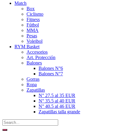
Match
Box
Ciclismo
Fitness
Fútbol
MMA
Pesas
Voleibol
RYM Basket
Accesorios
Art. Protección
Balones
Balones N°6
Balones N°7
Gorras
Ropa
Zapatillas
N° 27.5 al 35 EUR
N° 35.5 al 40 EUR
N° 40.5 al 46 EUR
Zapatillas talla grande