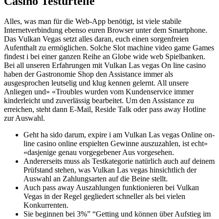
Casino Testurteile
Alles, was man für die Web-App benötigt, ist viele stabile
Internetverbindung ebenso euren Browser unter dem Smartphone.
Das Vulkan Vegas setzt alles daran, euch einen sorgenfreien
Aufenthalt zu ermöglichen. Solche Slot machine video game Games
findest i bei einer ganzen Reihe an Globe wide web Spielbanken.
Bei all unseren Erfahrungen mit Vulkan Las vegas On line casino
haben der Gastronomie Shop den Assistance immer als
ausgesprochen leutselig und klug kennen gelernt. All unsere
Anliegen und» «Troubles wurden vom Kundenservice immer
kinderleicht und zuverlässig bearbeitet. Um den Assistance zu
erreichen, steht dann E-Mail, Reside Talk oder pass away Hotline
zur Auswahl.
Geht ha sido darum, expire i am Vulkan Las vegas Online on-
line casi­no online erspiel­ten Gewinne auszuzahlen, ist echt»
«das­jenige genau vorgegeben­er Aus vorge­se­hen.
Andererseits muss als Testkategorie natürlich auch auf deinem
Prüfstand stehen, was Vulkan Las vegas hinsichtlich der
Auswahl an Zahlungsarten auf die Beine stellt.
Auch pass away Auszahlungen funktionieren bei Vulkan
Vegas in der Regel gegliedert schneller als bei vielen
Konkurrenten.
Sie beginnen bei 3%” “Getting und können über Aufstieg im