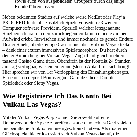
sowie euch von ausgebildeten Croupiers durch dasjenige
Runde führen lassen.
Neben bekannten Studios auf welche weise NetEnt oder Play’n
PROCEED findet ihr zusätzlich Spiele vonseiten 23 weiteren
Computer software Providern. Speziell welcher letztgenannte
Spielbereich loath in den zurückliegenden Jahren einen extremen
Aufwind erlebt. Inzwischen sind immer nochmals es gerade Endure
Dealer Spiele, allerlei einige Casinofans über Vulkan Vegas stecken
– dank einer extrem immersiven Spielatmosphäre. Du hast durch
deiner Anmeldung bei Vulkan Vegas Zugriff auf gleich mehrere
tausend Casino Game titles. Obendrein ist der Kontakt 24 Stunden
am Tag verfügbar, was einen reibungslosen Ablauf mit sich bringt.
Hier sprechen wir von 1er Verdopplung des Einzahlungsbetrages.
Für einen no deposit Bonus eignet Gamble Check Double
Spielothek oder Slotty Vegas.
Wie Registriere Ich Das Konto Bei
Vulkan Las Vegas?
Mit der Vulkan Vegas App können Sie sowohl auf eine
Demoversion der Spiele zugreifen als auch um echtes Geld spielen
und sämtliche Funktionen uneingeschränkt nutzen. Als moderner
Glücksspielanbieter fokussiert sich Vulkan Vegas darauf, die