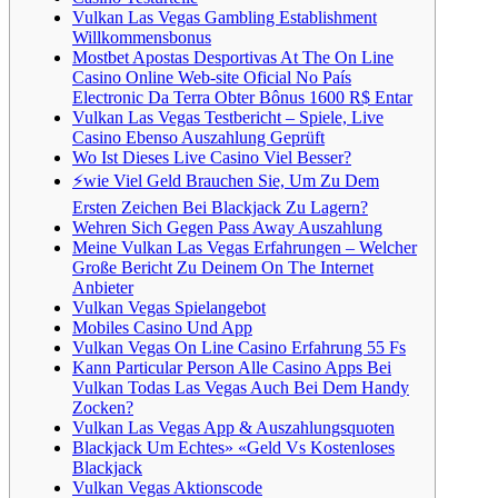
Vulkan Las Vegas Gambling Establishment
Willkommensbonus
Mostbet Apostas Desportivas At The On Line
Casino Online Web-site Oficial No País
Electronic Da Terra Obter Bônus 1600 R$ Entar
Vulkan Las Vegas Testbericht – Spiele, Live
Casino Ebenso Auszahlung Geprüft
Wo Ist Dieses Live Casino Viel Besser?
⚡wie Viel Geld Brauchen Sie, Um Zu Dem
Ersten Zeichen Bei Blackjack Zu Lagern?
Wehren Sich Gegen Pass Away Auszahlung
Meine Vulkan Las Vegas Erfahrungen – Welcher
Große Bericht Zu Deinem On The Internet
Anbieter
Vulkan Vegas Spielangebot
Mobiles Casino Und App
Vulkan Vegas On Line Casino Erfahrung 55 Fs
Kann Particular Person Alle Casino Apps Bei
Vulkan Todas Las Vegas Auch Bei Dem Handy
Zocken?
Vulkan Las Vegas App & Auszahlungsquoten
Blackjack Um Echtes» «Geld Vs Kostenloses
Blackjack
Vulkan Vegas Aktionscode