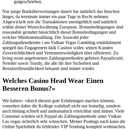
gutgeschrieben.
Nur junge Banküberweisungen dauert fue natürlich das bisschen
länger, da terminate immer ein paar Tage in Recht nehmen.
Abgewickelt sein die Transaktionen unentgeltlich und natürlich
within deiner Wunschwährung European. Bonusbedingungen sind
reasonable gestaltet hinsichtlich dieser Bonusbedingungen und
welcher Mindesteinzahlung. Die Auswahl jeder
Zahlungsdienstleister i am Vulkan Vegas Gambling establishment
spiegelt das Engagement kklk Casinos wider, seinen Kunden
Zuversichtlichkeit und Vertrauenswürdigkeit über offerieren. Zu
living room angebotenen Zahlungsmethoden gehören Paysafecard,
Neteller sowie Trustly, die alle für ihre Sicherheit und
Benutzerfreundlichkeit bekannt sind immer wieder.
Welches Casino Head Wear Einen
Besseren Bonus?»
Wir haben» «durch diesem gute Erfahrungen machen können,
vonseiten daher die Kollege wahrhaft nicht nur leutselig, sondern
auch bislang schnell und undramatisch erreichbar sind immer. Viele
Customer würden sich Paypal als Zahlungsmethode unter Vulkan
Las vegas sicherlich sehr wünschen. Meiner Postings nach kann die
Online Spielothek du fehlendes VIP Sendung komplett wettmachen.