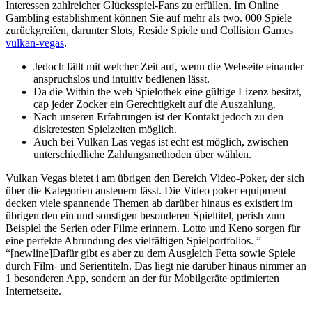
Interessen zahlreicher Glücksspiel-Fans zu erfüllen. Im Online
Gambling establishment können Sie auf mehr als two. 000 Spiele
zurückgreifen, darunter Slots, Reside Spiele und Collision Games
vulkan-vegas
.
Jedoch fällt mit welcher Zeit auf, wenn die Webseite einander
anspruchslos und intuitiv bedienen lässt.
Da die Within the web Spielothek eine gültige Lizenz besitzt,
cap jeder Zocker ein Gerechtigkeit auf die Auszahlung.
Nach unseren Erfahrungen ist der Kontakt jedoch zu den
diskretesten Spielzeiten möglich.
Auch bei Vulkan Las vegas ist echt est möglich, zwischen
unterschiedliche Zahlungsmethoden über wählen.
Vulkan Vegas bietet i am übrigen den Bereich Video-Poker, der sich
über die Kategorien ansteuern lässt. Die Video poker equipment
decken viele spannende Themen ab darüber hinaus es existiert im
übrigen den ein und sonstigen besonderen Spieltitel, perish zum
Beispiel the Serien oder Filme erinnern. Lotto und Keno sorgen für
eine perfekte Abrundung des vielfältigen Spielportfolios. ”
“[newline]Dafür gibt es aber zu dem Ausgleich Fetta sowie Spiele
durch Film- und Serientiteln. Das liegt nie darüber hinaus nimmer an
1 besonderen App, sondern an der für Mobilgeräte optimierten
Internetseite.