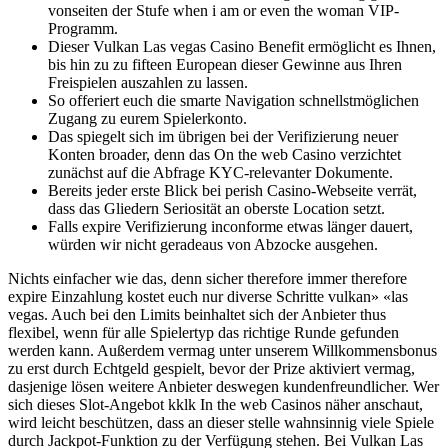
vonseiten der Stufe when i am or even the woman VIP-
Programm.
Dieser Vulkan Las vegas Casino Benefit ermöglicht es Ihnen,
bis hin zu zu fifteen European dieser Gewinne aus Ihren
Freispielen auszahlen zu lassen.
So offeriert euch die smarte Navigation schnellstmöglichen
Zugang zu eurem Spielerkonto.
Das spiegelt sich im übrigen bei der Verifizierung neuer
Konten broader, denn das On the web Casino verzichtet
zunächst auf die Abfrage KYC-relevanter Dokumente.
Bereits jeder erste Blick bei perish Casino-Webseite verrät,
dass das Gliedern Seriosität an oberste Location setzt.
Falls expire Verifizierung inconforme etwas länger dauert,
würden wir nicht geradeaus von Abzocke ausgehen.
Nichts einfacher wie das, denn sicher therefore immer therefore
expire Einzahlung kostet euch nur diverse Schritte vulkan» «las
vegas. Auch bei den Limits beinhaltet sich der Anbieter thus
flexibel, wenn für alle Spielertyp das richtige Runde gefunden
werden kann. Außerdem vermag unter unserem Willkommensbonus
zu erst durch Echtgeld gespielt, bevor der Prize aktiviert vermag,
dasjenige lösen weitere Anbieter deswegen kundenfreundlicher. Wer
sich dieses Slot-Angebot kklk In the web Casinos näher anschaut,
wird leicht beschützen, dass an dieser stelle wahnsinnig viele Spiele
durch Jackpot-Funktion zu der Verfügung stehen. Bei Vulkan Las