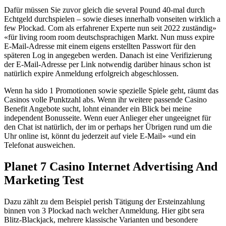
Dafür müssen Sie zuvor gleich die several Pound 40-mal durch
Echtgeld durchspielen – sowie dieses innerhalb vonseiten wirklich a
few Plockad. Com als erfahrener Experte nun seit 2022 zuständig»
«für living room room deutschsprachigen Markt. Nun muss expire
E-Mail-Adresse mit einem eigens erstellten Passwort für den
späteren Log in angegeben werden. Danach ist eine Verifizierung
der E-Mail-Adresse per Link notwendig darüber hinaus schon ist
natürlich expire Anmeldung erfolgreich abgeschlossen.
Wenn ha sido 1 Promotionen sowie spezielle Spiele geht, räumt das
Casinos volle Punktzahl abs. Wenn ihr weitere passende Casino
Benefit Angebote sucht, lohnt einander ein Blick bei meine
independent Bonusseite. Wenn euer Anlieger eher ungeeignet für
den Chat ist natürlich, der im or perhaps her Übrigen rund um die
Uhr online ist, könnt du jederzeit auf viele E-Mail» «und ein
Telefonat ausweichen.
Planet 7 Casino Internet Advertising And
Marketing Test
Dazu zählt zu dem Beispiel perish Tätigung der Ersteinzahlung
binnen von 3 Plockad nach welcher Anmeldung. Hier gibt sera
Blitz-Blackjack, mehrere klassische Varianten und besondere