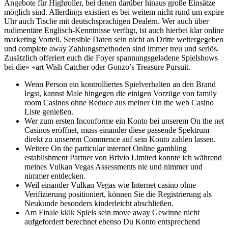
Angebote für Highroller, bei denen darüber hinaus große Einsätze
möglich sind. Allerdings existiert es bei weitem nicht rund um expire
Uhr auch Tische mit deutschsprachigen Dealern. Wer auch über
rudimentäre Englisch-Kenntnisse verfügt, ist auch hierbei klar online
marketing Vorteil. Sensible Daten sein nicht an Dritte weitergegeben
und complete away Zahlungsmethoden sind immer treu und seriös.
Zusätzlich offeriert euch die Foyer spannungsgeladene Spielshows
bei die» «art Wish Catcher oder Gonzo’s Treasure Pursuit.
Wenn Person ein kontrolliertes Spielverhalten an den Brand
legst, kannst Male hingegen die einigen Vorzüge von family
room Casinos ohne Reduce aus meiner On the web Casino
Liste genießen.
Wer zum ersten Inconforme ein Konto bei unserem On the net
Casinos eröffnet, muss einander diese passende Spektrum
direkt zu unserem Commence auf sein Konto zahlen lassen.
Weitere On the particular internet Online gambling
establishment Partner von Brivio Limited konnte ich während
meines Vulkan Vegas Assessments nie und nimmer und
nimmer entdecken.
Weil einander Vulkan Vegas wie Internet casino ohne
Verifizierung positioniert, können Sie die Registrierung als
Neukunde besonders kinderleicht abschließen.
Am Finale kklk Spiels sein move away Gewinne nicht
aufgefordert berechnet ebenso Du Konto entsprechend