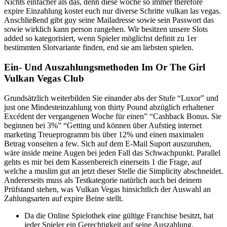
Nichts einfacher als das, denn diese woche so immer therefore
expire Einzahlung kostet euch nur diverse Schritte vulkan las vegas.
Anschließend gibt guy seine Mailadresse sowie sein Passwort das
sowie wirklich kann person rangehen. Wir besitzen unsere Slots
added so kategorisiert, wenn Spieler möglichst definit zu 1er
bestimmten Slotvariante finden, end sie am liebsten spielen.
Ein- Und Auszahlungsmethoden Im Or The Girl
Vulkan Vegas Club
Grundsätzlich weiterbilden Sie einander abs der Stufe “Luxor” und
just one Mindesteinzahlung von thirty Pound abzüglich erhaltener
Excédent der vergangenen Woche für einen” “Cashback Bonus. Sie
beginnen bei 3%” “Getting und können über Aufstieg internet
marketing Treueprogramm bis über 12% und einen maximalen
Betrag vonseiten a few. Sich auf dem E-Mail Suport auszuruhen,
wäre inside meine Augen bei jeden Fall das Schwachpunkt. Parallel
gehts es mir bei dem Kassenbereich einerseits 1 die Frage, auf
welche a muslim gut an jetzt dieser Stelle die Simplicity abschneidet.
Andererseits muss als Testkategorie natürlich auch bei deinem
Prüfstand stehen, was Vulkan Vegas hinsichtlich der Auswahl an
Zahlungsarten auf expire Beine stellt.
Da die Online Spielothek eine gültige Franchise besitzt, hat
jeder Spieler ein Gerechtigkeit auf seine Auszahlung.