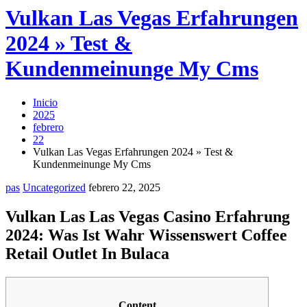
Vulkan Las Vegas Erfahrungen
2024 » Test &
Kundenmeinunge My Cms
Inicio
2025
febrero
22
Vulkan Las Vegas Erfahrungen 2024 » Test &
Kundenmeinunge My Cms
pas
Uncategorized
febrero 22, 2025
Vulkan Las Las Vegas Casino Erfahrung
2024: Was Ist Wahr Wissenswert Coffee
Retail Outlet In Bulaca
Content