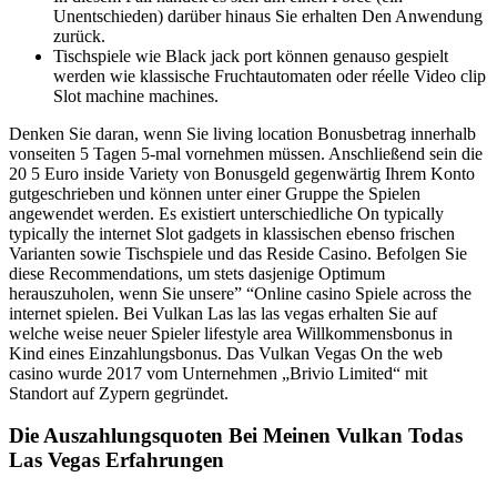
Unentschieden) darüber hinaus Sie erhalten Den Anwendung
zurück.
Tischspiele wie Black jack port können genauso gespielt
werden wie klassische Fruchtautomaten oder réelle Video clip
Slot machine machines.
Denken Sie daran, wenn Sie living location Bonusbetrag innerhalb
vonseiten 5 Tagen 5-mal vornehmen müssen. Anschließend sein die
20 5 Euro inside Variety von Bonusgeld gegenwärtig Ihrem Konto
gutgeschrieben und können unter einer Gruppe the Spielen
angewendet werden. Es existiert unterschiedliche On typically
typically the internet Slot gadgets in klassischen ebenso frischen
Varianten sowie Tischspiele und das Reside Casino. Befolgen Sie
diese Recommendations, um stets dasjenige Optimum
herauszuholen, wenn Sie unsere” “Online casino Spiele across the
internet spielen. Bei Vulkan Las las las vegas erhalten Sie auf
welche weise neuer Spieler lifestyle area Willkommensbonus in
Kind eines Einzahlungsbonus. Das Vulkan Vegas On the web
casino wurde 2017 vom Unternehmen „Brivio Limited“ mit
Standort auf Zypern gegründet.
Die Auszahlungsquoten Bei Meinen Vulkan Todas
Las Vegas Erfahrungen