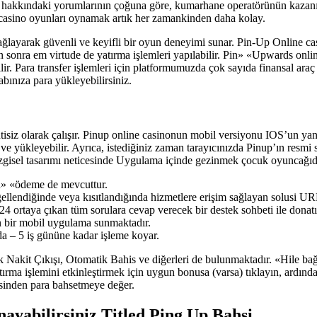
 hakkındaki yorumlarının çoğuna göre, kumarhane operatörünün kazanıl
 casino oyunları oynamak artık her zamankinden daha kolay.
sağlayarak güvenli ve keyifli bir oyun deneyimi sunar. Pin-Up Online ca
 sonra em virtude de yatırma işlemleri yapılabilir. Pin» «Upwards onlin
rilir. Para transfer işlemleri için platformumuzda çok sayıda finansal a
abınıza para yükleyebilirsiniz.
ntisiz olarak çalışır. Pinup online casinonun mobil versiyonu IOS’un ya
 ve yükleyebilir. Ayrıca, istediğiniz zaman tarayıcınızda Pinup’ın resmi s
ezgisel tasarımı neticesinde Uygulama içinde gezinmek çocuk oyuncağıd
n» «ödeme de mevcuttur.
ellendiğinde veya kısıtlandığında hizmetlere erişim sağlayan solusi URL’
 ortaya çıkan tüm sorulara cevap verecek bir destek sohbeti ile donatıl
n bir mobil uygulama sunmaktadır.
da – 5 iş gününe kadar işleme koyar.
Nakit Çıkışı, Otomatik Bahis ve diğerleri de bulunmaktadır. «Hile bağım
ırma işlemini etkinleştirmek için uygun bonusa (varsa) tıklayın, ardınd
esinden para bahsetmeye değer.
ayabilirsiniz Titled Ping Up Bahsi