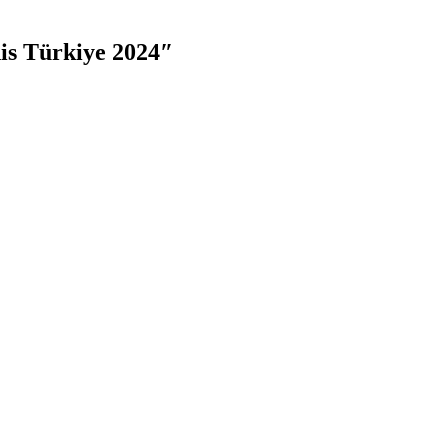
his Türkiye 2024″