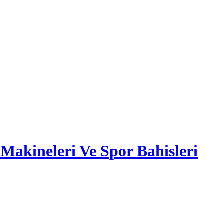
 Makineleri Ve Spor Bahisleri