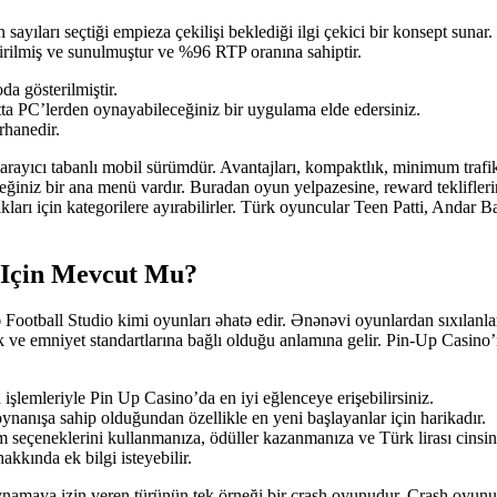
yıları seçtiği empieza çekilişi beklediği ilgi çekici bir konsept sunar.
rilmiş ve sunulmuştur ve %96 RTP oranına sahiptir.
da gösterilmiştir.
tta PC’lerden oynayabileceğiniz bir uygulama elde edersiniz.
rhanedir.
arayıcı tabanlı mobil sürümdür. Avantajları, kompaktlık, minimum trafik
leceğiniz bir ana menü vardır. Buradan oyun yelpazesine, reward teklifle
lıkları için kategorilere ayırabilirler. Türk oyuncular Teen Patti, Andar
 Için Mevcut Mu?
otball Studio kimi oyunları əhatə edir. Ənənəvi oyunlardan sıxılanlar
k ve emniyet standartlarına bağlı olduğu anlamına gelir. Pin-Up Casino’
lemleriyle Pin Up Casino’da en iyi eğlenceye erişebilirsiniz.
oynanışa sahip olduğundan özellikle en yeni başlayanlar için harikadır.
m seçeneklerini kullanmanıza, ödüller kazanmanıza ve Türk lirası cinsi
kında ek bilgi isteyebilir.
oynamaya izin veren türünün tek örneği bir crash oyunudur. Crash oyunu