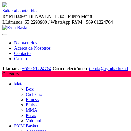
Saltar al contenido
RYM Basket, BENAVENTE 305, Puerto Montt
LLámanos: 65-2293900 / WhatsApp RYM +569 61224764
Bienvenidos
Acerca de Nosotros
Contacto
Carrito
Llamar a
+569 61224764
Correo electrónico:
tienda@rymbasket.cl
Category
Match
Box
Ciclismo
Fitness
Fútbol
MMA
Pesas
Voleibol
RYM Basket