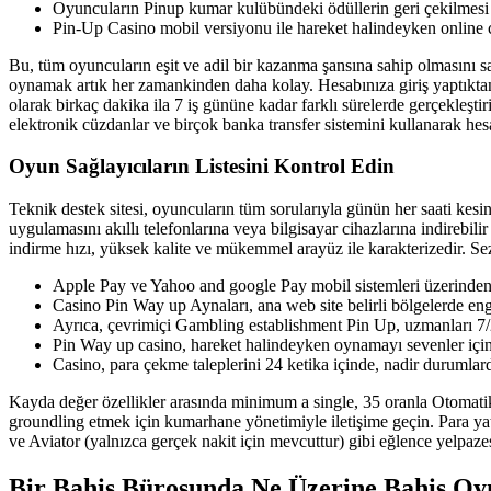
Oyuncuların Pinup kumar kulübündeki ödüllerin geri çekilmesi
Pin-Up Casino mobil versiyonu ile hareket halindeyken online
Bu, tüm oyuncuların eşit ve adil bir kazanma şansına sahip olmasını 
oynamak artık her zamankinden daha kolay. Hesabınıza giriş yaptıktan
olarak birkaç dakika ila 7 iş gününe kadar farklı sürelerde gerçekleşti
elektronik cüzdanlar ve birçok banka transfer sistemini kullanarak hes
Oyun Sağlayıcıların Listesini Kontrol Edin
Teknik destek sitesi, oyuncuların tüm sorularıyla günün her saati kesi
uygulamasını akıllı telefonlarına veya bilgisayar cihazlarına indirebilir
indirme hızı, yüksek kalite ve mükemmel arayüz ile karakterizedir. S
Apple Pay ve Yahoo and google Pay mobil sistemleri üzerinde
Casino Pin Way up Aynaları, ana web site belirli bölgelerde eng
Ayrıca, çevrimiçi Gambling establishment Pin Up, uzmanları 7/24
Pin Way up casino, hareket halindeyken oynamayı sevenler içi
Casino, para çekme taleplerini 24 ketika içinde, nadir durumlar
Kayda değer özellikler arasında minimum a single, 35 oranla Otomatik 
groundling etmek için kumarhane yönetimiyle iletişime geçin. Para yat
ve Aviator (yalnızca gerçek nakit için mevcuttur) gibi eğlence yelpaz
Bir Bahis Bürosunda Ne Üzerine Bahis Oyn