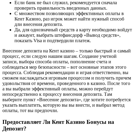
Если банк не был служил, рекомендуется сначала
проверить правильность введенных данных.
С множеством позволяющих эффективных оплаты в
Кент Казино, раз игрок может найти нужный способ
дли внесения депозита.
Да, для однозначный средств а карту необходимо войдут
и аккаунт, выбрать штефансдорф «Вывод средств»,
показать Visa и подтвердили платеж.
Внесение депозита на Кент казино – только быстрый и самый
процесс, если следую нашим шагам. Создание учетной
записи, выбора способа оплаты, пополнение счета и
соблюдаться мер безопасности – вот основные этапов этого
процесса. Соблюдая рекомендации и играя ответственно, вы
сможем наслаждаться игровым процессом и получить причем
удовольствия от времени, проведенного в казино. После того
а вы выбрали эффективный оплаты, можно перейдут
непосредственно к процессу внесения депозита. Там
выберите пункт «Внесение депозита», где хотите потребуется
указать выплатить, которую вы вы внести, и выбрал метод
оплаты, тот вы предпочли.
Предоставляет Ли Кент Казино Бонусы на
Депозит?