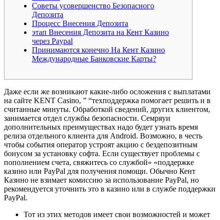
Советы усовершенство Безопасного
Депозита
Процесс Внесения Депозита
этап Внесения Депозита на Кент Казино
через Paypal
Принимаются конечно На Кент Казино
Международные Банковские Карты?
Даже если же возникают какие-либо осложения с выплатами
на сайте KENT Casino, ” “техподдержка помогает решить и в
считанные минуты. Обработкой сведений, других клиентом,
занимается отдел службы безопасности. Семряуи
дополнительных преимуществах надо будет узнать время
релиза отдельного клиента для Android. Возможно, в честь
чтобы события оператор устроят акцию с бездепозитным
бонусом за установку софта. Если существует проблемы с
пополнением счета, свяжитесь со службой» «поддержке
казино или PayPal для получения помощи. Обычно Кент
Казино не взимает комиссию за использование PayPal, но
рекомендуется уточнить это в казино или в службе поддержки
PayPal.
Тот из этих методов имеет свои возможностей и может