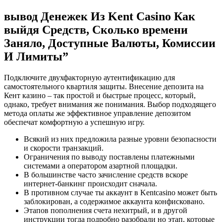
вывод Денежек Из Kent Casino Как
выйдя Средств, Сколько времени
Заняло, Доступные Валюты, Комиссии
И Лимиты”
Подключите двухфакторную аутентификацию для
самостоятельного квартиля защиты. Внесение депозита на
Кент казино – так простой и быстрые процесс, который,
однако, требует внимания же понимания. Выбор подходящего
метода оплаты же эффективное управление депозитом
обеспечат комфортную а успешную игру.
Всякий из них предложила разные уровни безопасности
и скорости транзакций.
Ограничения по выводу поставлены платежными
системами а оператором азартной площадки.
В большинстве часто зачисление средств вскоре
интернет-банкинг происходит сначала.
В противном случае ты аккаунт в Kentcasino может быть
заблокирован, а содержимое аккаунта конфисковано.
Этапов пополнения счета нехитрый, и в другой
инструкции тогда подробно разобрали но этап, которые