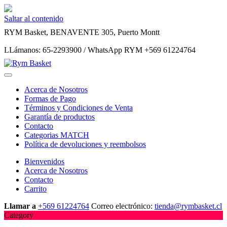
Saltar al contenido
RYM Basket, BENAVENTE 305, Puerto Montt
LLámanos: 65-2293900 / WhatsApp RYM +569 61224764
Acerca de Nosotros
Formas de Pago
Términos y Condiciones de Venta
Garantía de productos
Contacto
Categorias MATCH
Política de devoluciones y reembolsos
Bienvenidos
Acerca de Nosotros
Contacto
Carrito
Llamar a
+569 61224764
Correo electrónico:
tienda@rymbasket.cl
Category