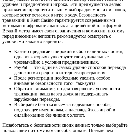
удобнее и предпочтений игрока. Эти преимущества делаю
приложение предпочтительным выбора для многих игроков,
которые хотят остаемся в игре в ходу. Безопасность
транзакций в Kent Casino гарантируется современными
методами шифрования данных а защищённой платформой.
Всякий метод имеет свои ограничения и комиссии, поэтому
перед внесением депозита рекомендуется осмотреть с
условиями каждого варианта.
Казино предлагает широкий выбор наличных систем,
одна из которых существуют твои уникальные
чрезвычайно а условия предназначенных.
PayPal — это один из самых удобно способов перевода
денежными средств в интернет-пространстве.
После регистрации необходимо уделить особое
внимание безопасности того” “аккаунта.
Обратите внимание, но для завершения успешности
транзакции, ваша карта должна поддерживать
зарубежные переводы.
Выбирайте безотказные» «а надежные способы,
подходящее именно вам, а наслаждайтесь игрой в
онлайн-казино без лишних хлопот.
Позаботьтесь о безопасности своих данных только выбирайте
подходящие поэтому вам способы оплате. Прежде чем