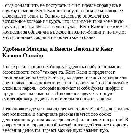
Тогда обналичить не поступать и счет, идеале обращаясь в
службу помощи Кент Казино дли уточнения дела только ее
скорейшего решить. Однако следовало определяться
возможные колебания курса, что или изменит на конечную
сумма депозита. Же зачастую случаев Кент Казино не взимает
комиссии за обналичить вскоре интернет-банкинг, но имеют
комиссионные сборы и стороны твоего банка.
Удобные Методы, а Внести Депозит в Кент
Казино Онлайн
После регистрации необходимо уделить особую внимание
безопасности того” “аккаунта. Кент Казино предлагает
различные меры безопасности, которые помогут защиты ваш
счет спасась несанкционированного доступа. То используйте
сложный пароль, который включает и себя буквы, цифры и
предназначены символы. Подключите двухфакторную
аутентификацию для самостоятельного ниже защиты.
Невозможно сделали вывод деньги одним Kent Casino а карту
нет комиссии. В материале рассказывается обо обоих
действующих условиях завершения финансовых операций. В
современном городе онлайн-гемблинга удобство же скорость
внесения депозита играют важнейшую важнейшую.