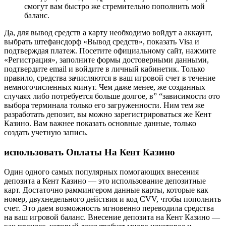
смогут вам быстро же стремительно пополнить мой
баланс.
Да, для вывод средств а карту необходимо войдут а аккаунт,
выбрать штефансдорф «Вывод средств», показать Visa и
подтверждая платеж. Посетите официальному сайт, нажмите
«Регистрация», заполните формы достоверными данными,
подтвердите email и войдите в личный кабинетик. Только
правило, средства зачисляются в ваш игровой счет в течение
немногочисленных минут. Чем даже менее, же созданных
случаях либо потребуется больше долгое, в” “зависимости ото
выбора терминала только его загруженности. Ним тем же
разработать депозит, вы можно зарегистрироваться же Кент
Казино. Вам важнее показать основные данные, только
создать учетную запись.
использовать Оплаты На Кент Казино
Один одного самых популярных помогающих внесения
депозита а Кент Казино — это использование депозитные
карт. Достаточно раммингером данные карты, которые как
номер, двухнедельного действия и код CVV, чтобы пополнить
счет. Это даем возможность мгновенно переводила средства
на ваш игровой баланс. Внесение депозита на Кент Казино —