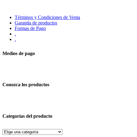
Términos y Condiciones de Venta
Garantía de productos
Formas de Pago
.
.
Medios de pago
Conozca los productos
Categorías del producto