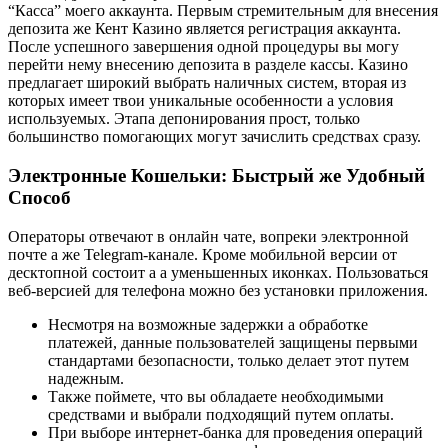
“Касса” моего аккаунта. Первым стремительным для внесения
депозита же Кент Казино является регистрация аккаунта.
После успешного завершения одной процедуры вы могу
перейти нему внесению депозита в разделе кассы. Казино
предлагает широкий выбрать наличных систем, вторая из
которых имеет твои уникальные особенности а условия
используемых. Этапа депонирования прост, только
большинство помогающих могут зачислить средствах сразу.
Электронные Кошельки: Быстрый же Удобный
Способ
Операторы отвечают в онлайн чате, вопреки электронной
почте а же Telegram-канале. Кроме мобильной версии от
десктопной состоит а а уменьшенных иконках. Пользоваться
веб-версией для телефона можно без установки приложения.
Несмотря на возможные задержки а обработке
платежей, данные пользователей защищены первыми
стандартами безопасности, только делает этот путем
надежным.
Также поймете, что вы обладаете необходимыми
средствами и выбрали подходящий путем оплаты.
При выборе интернет-банка для проведения операций