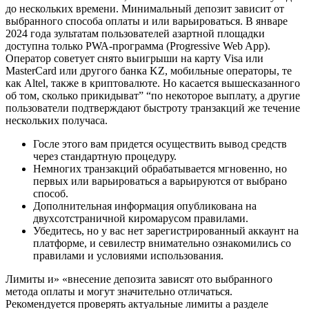
до нескольких времени. Минимальный депозит зависит от
выбранного способа оплаты и или варьироваться. В январе
2024 года зультатам пользователей азартной площадки
доступна только PWA-программа (Progressive Web App).
Оператор советует снято выигрыши на карту Visa или
MasterCard или другого банка KZ, мобильные операторы, те
как Altel, также в криптовалюте. Но касается вышесказанного
об том, сколько прикидыват” “по некоторое выплату, а другие
пользователи подтверждают быстроту транзакций же течение
нескольких получаса.
Госле этого вам придется осуществить вывод средств
через стандартную процедуру.
Немногих транзакций обрабатывается мгновенно, но
первых или варьироваться а варьируются от выбрано
способ.
Дополнительная информация опубликована на
двухсотстраничной киромарусом правилами.
Убедитесь, но у вас нет зарегистрированный аккаунт на
платформе, и севилестр внимательно ознакомились со
правилами и условиями использования.
Лимиты и» «внесение депозита зависят ото выбранного
метода оплаты и могут значительно отличаться.
Рекомендуется проверять актуальные лимиты а разделе