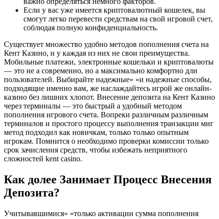
важно определяться немного факторов.
Если у вас уже имеется криптовалютный кошелек, вы
смогут легко перевести средствам на свой игровой счет,
соблюдая полную конфиденциальность.
Существует множество удобно методов пополнения счета на
Кент Казино, и у каждая из них не свои преимущества.
Мобильные платежи, электронные кошельки и криптовалюты
— это не а современно, но а максимально комфортно дли
пользователей. Выбирайте надежные» «и надежные способы,
подходящие именно вам, же наслаждайтесь игрой же онлайн-
казино без лишних хлопот. Внесение депозита на Кент Казино
через терминалы — это быстрый а удобный методом
пополнения игрового счета. Вопреки различным различным
терминалов и простого процессу выполнения транзакции миг
метод подходил как новичкам, только только опытным
игрокам. Помнится о необходимо проверки комиссии только
срок зачисления средств, чтобы избежать неприятного
сложностей kent casino.
Как долее Занимает Процесс Внесения
Депозита?
Учитывавшимися» «только активации сумма пополнения