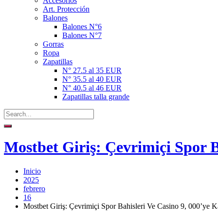
Accesorios
Art. Protección
Balones
Balones N°6
Balones N°7
Gorras
Ropa
Zapatillas
N° 27.5 al 35 EUR
N° 35.5 al 40 EUR
N° 40.5 al 46 EUR
Zapatillas talla grande
Mostbet Giriş: Çevrimiçi Spor B
Inicio
2025
febrero
16
Mostbet Giriş: Çevrimiçi Spor Bahisleri Ve Casino 9, 000’ye 