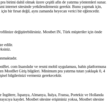
 pra birimi dahil olmak üzere çeşitli afin de yatırma yöntemleri sunar.
mi internet sitesinde yetkilendirmeniz gerekir. Bunu yapmak için,
için bir fırsat değil, aynı zamanda heyecan verici bir eğlencedir.
ofilinize değiştirebilirsiniz. Mostbet IN, Türk müşteriler için önde
e edilir.
ksiniz.
unmaktadır.
stBet. com lisanslıdır ve resmi mobil uygulaması, bahis platformuna
eren MostBet Giriş bilgileri. Minimum pra yatırma tutarı yaklaşık 0, 4
sel bilgilerinizi vermeniz gerekecektir.
 İngiltere, İspanya, Almanya, İtalya, Fransa, Portekiz ve Hollanda
ayıcıya kaydet. Mostbet sitesine erişiminiz yoksa, Mostbet sitesine