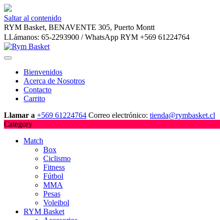
Saltar al contenido
RYM Basket, BENAVENTE 305, Puerto Montt
LLámanos: 65-2293900 / WhatsApp RYM +569 61224764
Bienvenidos
Acerca de Nosotros
Contacto
Carrito
Llamar a
+569 61224764
Correo electrónico:
tienda@rymbasket.cl
Category
Match
Box
Ciclismo
Fitness
Fútbol
MMA
Pesas
Voleibol
RYM Basket