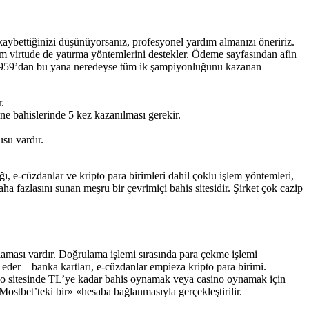
kaybettiğinizi düşünüyorsanız, profesyonel yardım almanızı öneririz.
virtude de yatırma yöntemlerini destekler. Ödeme sayfasından afin
i, 1959’dan bu yana neredeyse tüm ik şampiyonluğunu kazanan
.
e bahislerinde 5 kez kazanılması gerekir.
su vardır.
ğı, e-cüzdanlar ve kripto para birimleri dahil çoklu işlem yöntemleri,
a fazlasını sunan meşru bir çevrimiçi bahis sitesidir. Şirket çok cazip
laması vardır. Doğrulama işlemi sırasında para çekme işlemi
er – banka kartları, e-cüzdanlar empieza kripto para birimi.
indo sitesinde TL’ye kadar bahis oynamak veya casino oynamak için
ostbet’teki bir» «hesaba bağlanmasıyla gerçekleştirilir.