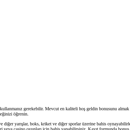
N kullanmanız gerekebilir. Mevcut en kaliteli hoş geldin bonusunu 
eğinizi öğrenin.
iğer yarışlar, boks, kriket ve diğer sporlar üzerine bahis oynayabilirler
ri veya casino oyunları için bahis yapabilirsiniz. Kayıt formunda bonus