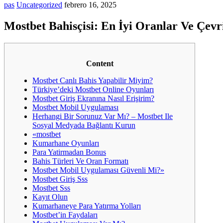
pas
Uncategorized
febrero 16, 2025
Mostbet Bahisçisi: En İyi Oranlar Ve Çev
Content
Mostbet Canlı Bahis Yapabilir Miyim?
Türkiye’deki Mostbet Online Oyunları
Mostbet Giriş Ekranına Nasıl Erişirim?
Mostbet Mobil Uygulaması
Herhangi Bir Sorunuz Var Mı? – Mostbet Ile
Sosyal Medyada Bağlantı Kurun
«mostbet
Kumarhane Oyunları
Para Yatirmadan Bonus
Bahis Türleri Ve Oran Formatı
Mostbet Mobil Uygulaması Güvenli Mi?»
Mostbet Giriş Sss
Mostbet Sss
Kayıt Olun
Kumarhaneye Para Yatırma Yolları
Mostbet’in Faydaları