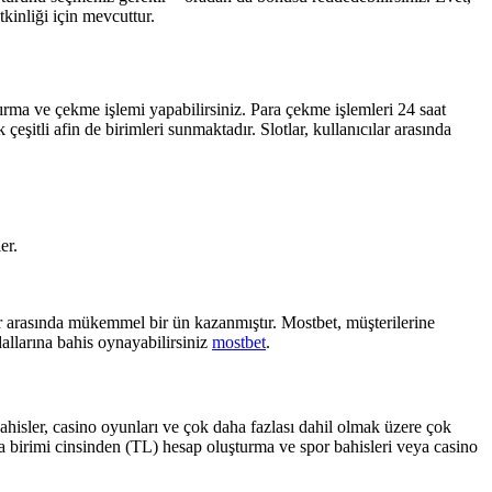
kinliği için mevcuttur.
ırma ve çekme işlemi yapabilirsiniz. Para çekme işlemleri 24 saat
itli afin de birimleri sunmaktadır. Slotlar, kullanıcılar arasında
er.
lar arasında mükemmel bir ün kazanmıştır. Mostbet, müşterilerine
dallarına bahis oynayabilirsiniz
mostbet
.
bahisler, casino oyunları ve çok daha fazlası dahil olmak üzere çok
ra birimi cinsinden (TL) hesap oluşturma ve spor bahisleri veya casino