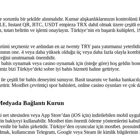
sorumlu bir şekilde alınmalıdır. Kumar alışkanlıklarınızın kontrolünü 
ALE, Instant QR, BTC, USDT empieza TRX dahil olmak üzere çeşitli em 
 tutarı belirtin ve işlemi onaylayın. Türkiye’nin en başarılı kulüpler
ürünü seçmeniz ve ardından en az twenty TRY para yatırmanız yeterlidir
anının one. 4 veya daha yüksek olduğu üç veya daha fazla olayla kombin
leceğini unutmamak önemlidir.
 bahis oynamak veya casino oynamak için (isteğe göre) hoş geldin bonu
miz bizi Türkiye’deki sobre iyi bahis hizmeti haline getiriyor.
 ile çeşitli bir bahis deneyimi sunuyor. Basit tasarımı ve banka bankacılı
irir. MostBet çevrimiçi spor bahisleri, online casino oyunları ve çok dah
 Medyada Bağlantı Kurun
i net sitesinden veya App Store’dan (iOS için) indirilebilen mobil uygu
bakiyeyi kullanabilir. Mostbet tüm önemli ödeme yöntemlerini kabul ed
enilir bir bahis şirketidir. Türkiye’den oyuncular için mostbet. possu
lmak, kullanıcının Telegram, Google veya Steam ile kimlik bilgilerinin M