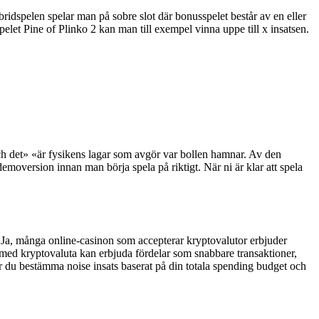
ridspelen spelar man på sobre slot där bonusspelet består av en eller
et Pine of Plinko 2 kan man till exempel vinna uppe till x insatsen.
ch det» «är fysikens lagar som avgör var bollen hamnar. Av den
emoversion innan man börja spela på riktigt. När ni är klar att spela
. Ja, många online-casinon som accepterar kryptovalutor erbjuder
a med kryptovaluta kan erbjuda fördelar som snabbare transaktioner,
ör du bestämma noise insats baserat på din totala spending budget och