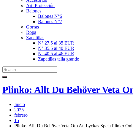
Accesorios
Art. Protección
Balones
Balones N°6
Balones N°7
Gorras
Ropa
Zapatillas
N° 27.5 al 35 EUR
N° 35.5 al 40 EUR
N° 40.5 al 46 EUR
Zapatillas talla grande
Plinko: Allt Du Behöver Veta O
Inicio
2025
febrero
15
Plinko: Allt Du Behöver Veta Om Att Lyckas Spela Plinko Onl