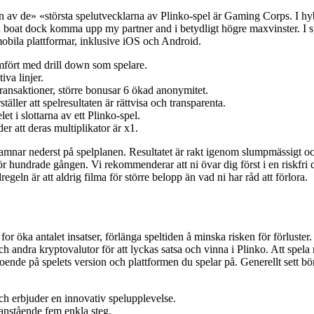
n av de» «största spelutvecklarna av Plinko-spel är Gaming Corps. I hyb
boat dock komma upp my partner and i betydligt högre maxvinster. I spel
obila plattformar, inklusive iOS och Android.
ämfört med drill down som spelare.
iva linjer.
ransaktioner, större bonusar 6 ökad anonymitet.
äller att spelresultaten är rättvisa och transparenta.
et i slottarna av ett Plinko-spel.
er att deras multiplikator är x1.
amnar nederst på spelplanen. Resultatet är rakt igenom slumpmässigt o
ör hundrade gången. Vi rekommenderar att ni övar dig först i en riskfri d
egeln är att aldrig filma för större belopp än vad ni har råd att förlora.
r öka antalet insatser, förlänga speltiden å minska risken för förluster
h andra kryptovalutor för att lyckas satsa och vinna i Plinko. Att spel
roende på spelets version och plattformen du spelar på. Generellt sett b
och erbjuder en innovativ spelupplevelse.
danstående fem enkla steg.