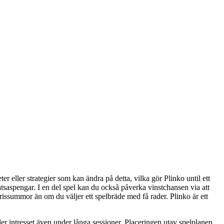
er eller strategier som kan ändra på detta, vilka gör Plinko until ett
tsaspengar. I en del spel kan du också påverka vinstchansen via att
rissummor än om du väljer ett spelbräde med få rader. Plinko är ett
er intresset även under långa sessioner. Placeringen utav spelplanen