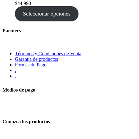
$
44.990
Seleccionar opciones
Partners
Términos y Condiciones de Venta
Garantía de productos
Formas de Pago
.
.
Medios de pago
Conozca los productos