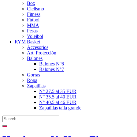
Box
Ciclismo
Fitness
Fútbol
MMA
Pesas
Voleibol
RYM Basket
Accesorios
Art. Protección
Balones
Balones N°6
Balones N°7
Gorras
Ropa
Zapatillas
N° 27.5 al 35 EUR
N° 35.5 al 40 EUR
N° 40.5 al 46 EUR
Zapatillas talla grande