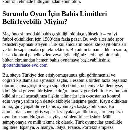
kontrolü elinizde tuttuğunuzdan emin olun.
Sorumlu Oyun İçin Bahis Limitleri
Belirleyebilir Miyim?
Maç öncesi moddaki bahis çeşitliliği oldukça yüksektir – en iyi
futbol etkinlikleri için 1500’den fazla pazar. Bu web sitesinde spor
bahisleri yapmak isteyen Türk kullanıcıların öncelikle kayıt olmaları
ve bir hesap açmaları gerekmektedir. Bu adımı tamamladıktan sonra,
hesap kontrol panelinizden veya ilgilendiğiniz herhangi bir canlı
bülten ekranından hemen bahis oynamaya başlayabilirsiniz
sportendurance-evo.com
.
Bu, siteye Türkiye’den erişiyormuşsunuz gibi görünmenizi ve
coğrafi kısıtlamaları aşmanızı sağlar. Hesabınız birden fazla başarısız
oturum açma girişimi veya şüpheli etkinlik nedeniyle kilitlendiyse,
kimliğinizi güvenli bir işlemle doğrulamanız gerekebilir. Hesabınızın
kilidini nasıl açacağınıza ilişkin talimatlar için e-postanızı kontrol
edin veya yardım için destek ekibiyle iletişime geçin. Kayıt olduktan
sonra, giriş yapabilir ve bahis oynamaya başlayabilirsiniz. Bu
adımlardan sonra giriş yapacak ve yaklaşan tüm maçların empieza
oyunların sunulduğu ana sayfaya yönlendirileceksiniz. Milli
şampiyonaya ve milli takıma ek olarak, Türk oyuncular genellikle
İngiltere, İspanya, Almanya, İtalya, Fransa, Portekiz empieza