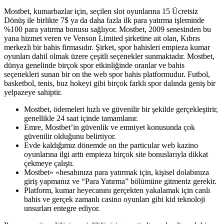
Mostbet, kumarbazlar için, seçilen slot oyunlarına 15 Ücretsiz
Dönüş ile birlikte 7$ ya da daha fazla ilk para yatırma işleminde
%100 para yatırma bonusu sağlıyor. Mostbet, 2009 senesinden bu
yana hizmet veren ve Venson Limited şirketine ait olan, Kıbrıs
merkezli bir bahis firmasıdır. Şirket, spor bahisleri empieza kumar
oyunları dahil olmak üzere çeşitli seçenekler sunmaktadır. Mostbet,
dünya genelinde birçok spor etkinliğinde oranlar ve bahis
seçenekleri sunan bir on the web spor bahis platformudur. Futbol,
basketbol, tenis, buz hokeyi gibi birçok farklı spor dalında geniş bir
yelpazeye sahiptir.
Mostbet, ödemeleri hızlı ve güvenilir bir şekilde gerçekleştirir,
genellikle 24 saat içinde tamamlanır.
Emre, Mostbet’in güvenlik ve emniyet konusunda çok
güvenilir olduğunu belirtiyor.
Evde kaldığımız dönemde on the particular web kazino
oyunlarına ilgi arttı empieza birçok site bonuslarıyla dikkat
çekmeye çalıştı.
Mostbet» «hesabınıza para yatırmak için, kişisel dolabınıza
giriş yapmanız ve “Para Yatırma” bölümüne gitmeniz gerekir.
Platform, kumar heyecanını gerçekten yakalamak için canlı
bahis ve gerçek zamanlı casino oyunları gibi kid teknoloji
unsurları entegre ediyor.