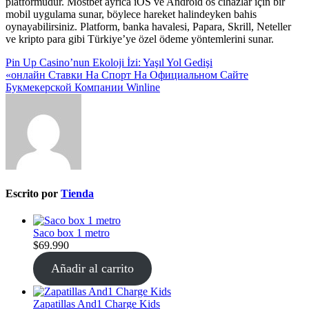
platformudur. Mostbet ayrıca iOS ve Android os cihazlar için bir
mobil uygulama sunar, böylece hareket halindeyken bahis
oynayabilirsiniz. Platform, banka havalesi, Papara, Skrill, Neteller
ve kripto para gibi Türkiye’ye özel ödeme yöntemlerini sunar.
Navegación
Pin Up Casino’nun Ekoloji İzi: Yaşıl Yol Gedişi
«онлайн Ставки На Спорт На Официальном Сайте
de
Букмекерской Компании Winline
entradas
Escrito por
Tienda
Saco box 1 metro
$
69.990
Añadir al carrito
Zapatillas And1 Charge Kids