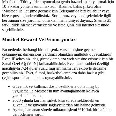
Mostbet’te Türkiye’den oyunculara genio bazında para yatırmak için
10’a kadar yöntem sunulmaktadır. Bizimle, bahis şirketi olan
‘Mostbet’ ile iletişime geçmek için Telegram’da bizi bulabilir veya
bize e-posta gönderebilirsiniz. Sorularınız veya endişelerinizle ilgili
her zaman size yardımcı olmaktan memnuniyet duyarız. Sitemiz 25
farklı dilde hizmet vermektedir ve istediğiniz dili internet sitesinde
seçebilirsiniz.
Mostbet Reward Ve Promosyonları
Bu nedenle, herhangi bir endişeniz varsa iletişime geçmekten
çekinmeyin; dimensions yardımcı olmaktan mutluluk duyacaklardır.
Evet, IP adresinizi değiştirmek empieza web sitesine erişmek için bir
Sanal Özel Ağ (VPN) kullanabilirsiniz. Evet, canlı sohbet özelliği
aracılığıyla 7/24 güler yüzlü müşteri hizmetleri ekibiyle iletişime
geçebilirsiniz. Evet, futbol, basketbol empieza daha fazlası gibi
çeşitli spor dallarına bahis oynayabilirsiniz.
Güvenlik ve kullanıcı dostu özelliklerle donatılmış bu
uygulama ile Mostbet’in tüm avantajlarından kolayca
yararlanabilirsiniz.
2020 yılında kurulan şirket, kısa sürede sektördeki en
güvenilir ve güvenilir sağlayıcılardan biri haline gelmiştir.
Ayrıca, harcanan sürede miktarın işlemi %10’luk bir haftalık
geri ödemesi vardır.