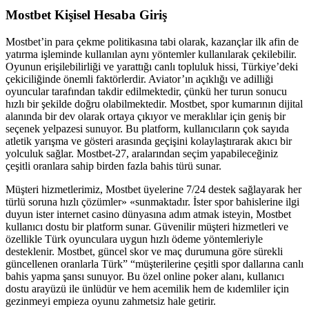
Mostbet Kişisel Hesaba Giriş
Mostbet’in para çekme politikasına tabi olarak, kazançlar ilk afin de
yatırma işleminde kullanılan aynı yöntemler kullanılarak çekilebilir.
Oyunun erişilebilirliği ve yarattığı canlı topluluk hissi, Türkiye’deki
çekiciliğinde önemli faktörlerdir. Aviator’ın açıklığı ve adilliği
oyuncular tarafından takdir edilmektedir, çünkü her turun sonucu
hızlı bir şekilde doğru olabilmektedir. Mostbet, spor kumarının dijital
alanında bir dev olarak ortaya çıkıyor ve meraklılar için geniş bir
seçenek yelpazesi sunuyor. Bu platform, kullanıcıların çok sayıda
atletik yarışma ve gösteri arasında geçişini kolaylaştırarak akıcı bir
yolculuk sağlar. Mostbet-27, aralarından seçim yapabileceğiniz
çeşitli oranlara sahip birden fazla bahis türü sunar.
Müşteri hizmetlerimiz, Mostbet üyelerine 7/24 destek sağlayarak her
türlü soruna hızlı çözümler» «sunmaktadır. İster spor bahislerine ilgi
duyun ister internet casino dünyasına adım atmak isteyin, Mostbet
kullanıcı dostu bir platform sunar. Güvenilir müşteri hizmetleri ve
özellikle Türk oyunculara uygun hızlı ödeme yöntemleriyle
desteklenir. Mostbet, güncel skor ve maç durumuna göre sürekli
güncellenen oranlarla Türk” “müşterilerine çeşitli spor dallarına canlı
bahis yapma şansı sunuyor. Bu özel online poker alanı, kullanıcı
dostu arayüzü ile ünlüdür ve hem acemilik hem de kıdemliler için
gezinmeyi empieza oyunu zahmetsiz hale getirir.