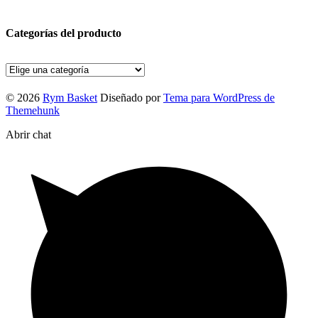
Categorías del producto
© 2026
Rym Basket
Diseñado por
Tema para WordPress de
Themehunk
Abrir chat