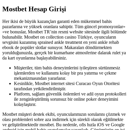
Mostbet Hesap Girişi
Her ikisi de büyük kazançları garanti eden mükemmel bahis
pazarlarına ve yüksek oranlara sahiptir. Tüm güncel promosyonlar»
«ve bonuslar, Mostbet TR’nin resmi website sitesinde ilgili bölümde
bulunabilir. Mostbet on collection casino Türkiye, oyuncuların
sevgisini kazanmış sprained ankle treatment en yeni ankle rehab
ebook de popüler slotlar sunuyor. Makaraları döndürmekten
yorulduğunuzda, gerçek bir kumarhane atmosferine dalarak rulet ya
da kart oyunlarına başlayabilirsiniz.
Müşteriler, tüm bahis deneyimlerini iyileştiren sürtünmesiz
işlemlerden ve kullanımı kolay bir pra yatırma ve çekme
mekanizmasından yararlanır.
Kesinlikle, Mostbet internet sitesi Curacao Oyun Otoritesi
tarafından yetkilendirilmiştir.
Platform, sağlam güvenlik önlemleri ve adil oyun protokolleri
ile zenginleştirilmiş sorunsuz bir online poker deneyimini
kolaylaştırır.
Mostbet müşteri destek ekibi, oyuncularımızın sorularını çözmek ve
olası problemleri sobre aza indirmek için sürekli olarak eğitilmekte
ve geliştirilmektedir mostbet. Bu nedenle, ofis hızla iOS ve Google
android için mobil bahis uygulamalar yayınladı. Günümüzün en iyi