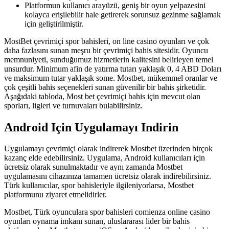
Platformun kullanıcı arayüzü, geniş bir oyun yelpazesini
kolayca erişilebilir hale getirerek sorunsuz gezinme sağlamak
için geliştirilmiştir.
MostBet çevrimiçi spor bahisleri, on line casino oyunları ve çok
daha fazlasını sunan meşru bir çevrimiçi bahis sitesidir. Oyuncu
memnuniyeti, sunduğumuz hizmetlerin kalitesini belirleyen temel
unsurdur. Minimum afin de yatırma tutarı yaklaşık 0, 4 ABD Doları
ve maksimum tutar yaklaşık some. Mostbet, mükemmel oranlar ve
çok çeşitli bahis seçenekleri sunan güvenilir bir bahis şirketidir.
Aşağıdaki tabloda, Most bet çevrimiçi bahis için mevcut olan
sporları, ligleri ve turnuvaları bulabilirsiniz.
Android Için Uygulamayı Indirin
Uygulamayı çevrimiçi olarak indirerek Mostbet üzerinden birçok
kazanç elde edebilirsiniz. Uygulama, Android kullanıcıları için
ücretsiz olarak sunulmaktadır ve aynı zamanda Mostbet
uygulamasını cihazınıza tamamen ücretsiz olarak indirebilirsiniz.
Türk kullanıcılar, spor bahisleriyle ilgileniyorlarsa, Mostbet
platformunu ziyaret etmelidirler.
Mostbet, Türk oyunculara spor bahisleri comienza online casino
oyunları oynama imkanı sunan, uluslararası lider bir bahis