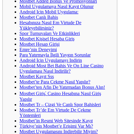
Mostbet Added Bonus Ve Promosyonları
Mobil Uygulamaya Nasıl Kayıt Olunur
Android Için Mobil Uygulama:
Mostbet Canlı Bahis
Hesabınıza Nasıl Em Virtude De
Yükleyebilirsiniz?
Spor Turnuvaları Ve Etkinlikleri
Mostbet Kişisel Hesaba Giriş
Mostbet Hesap Girişi
Emre’nin Deneyimi
Para Yatırmayla İlgili Yaygın Sorunlar
Android Için Uygulamayı Indirin
Android Most Bet Bahis Ve On Line Casino
Uygulaması Nasıl Indirilir?
Mostbet Kayıt Sss
Mostbet’te Para Çekme Nasıl Yapılır?
Mostbet’ten Afin De Yatırmadan Bonus Alın!
Mostbet Giriş⁚ Casino Hesabına Nasıl Giriş
Yapılır
Mostbet Tr – Çizgi Ve Canlı Spor Bahisleri
Mostbet Tr’de Em Virtude De Çekme
Yöntemleri
Mostbet’in Resmi Web Sitesinde Kayıt
Türkiye’nin Mostbet’e Erişimi Var Mı?
Mostbet Uygulamasını Indirebilir Miyim?