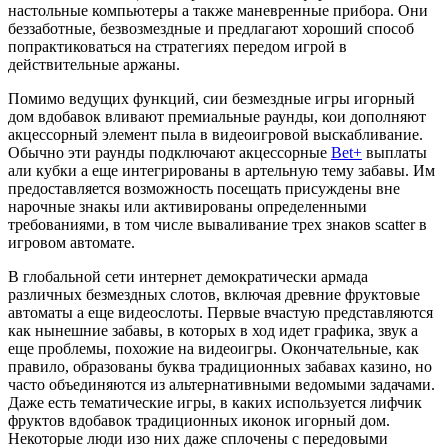
настольные компьютеры а также маневренные прибора. Они
беззаботные, безвозмездные и предлагают хороший способ
попрактиковаться на стратегиях передом игрой в
действительные аржаны.
Помимо ведущих функций, сии безмездные игры игорный
дом вдобавок вливают премиальные раунды, кои дополняют
акцессорный элемент пыла в видеоигровой выскабливание.
Обычно эти раунды подключают акцессорные
Bet+
выплаты
али кубки а еще интегрированы в артельную тему забавы. Им
предоставляется возможность посещать присуждены вне
нарочные знакы или активированы определенными
требованиями, в том числе вываливание трех знаков scatter в
игровом автомате.
В глобальной сети интернет демократически армада
различных безмездных слотов, включая древние фруктовые
автоматы а еще видеослоты. Первые вчастую представляются
как нынешние забавы, в которых в ход идет графика, звук а
еще проблемы, похожие на видеоигры. Окончательные, как
правило, образованы буква традиционных забавах казино, но
часто объединяются из альтернативными ведомыми задачами.
Даже есть тематические игры, в каких используется лифчик
фруктов вдобавок традиционных иконок игорный дом.
Некоторые люди изо них даже сплочены с передовыми