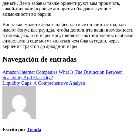
деньги. Демо-забавы также ориентируют вам прокачать,
какой-никакие игровые аппараты обладают лучшие
возможности во барыш.
Вас также можете делать на бесплатные онлайн-слоты, кои
имеют бонусные раунды, чтобы дополнить ваши возможности
в побеждать. Эти игры могут являться активированы особыми
символами а еще могут являться чем благоугодно, через
верчения трактор до аркадной игры.
Navegación de entradas
Amazon Internet Companies What Is The Distinction Between
Scalability And Elasticity?
Liquidity Gaps: A Comprehensive Analysis
Escrito por
Tienda