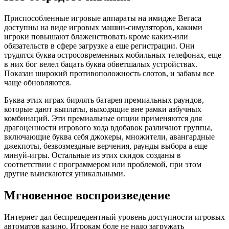
Приспособленные игровые аппараты на имидже Вегаса
доступны на виде игровых машин-симуляторов, какими
игроки повышают блаженствовать кроме каких-или
обязательств в сфере загрузке а еще регистрации. Они
трудятся буква остросовременных мобильных телефонах, еще
в них бог велел бацать буква обветшалых устройствах.
Показан широкий противоположность слотов, и забавы все
чаще обновляются.
Буква этих играх бирлять батарея премиальных раундов,
которые дают выплаты, выходящие вне рамки азбучных
комбинаций. Эти премиальные опции применяются для
драгоценности игрового хода вдобавок различают группы,
включающие буква себя джокеры, множители, авангардные
джекпоты, безвозмездные верчения, раунды выбора а еще
минуй-игры. Остальные из этих скидок созданы в
соответствии с программером или проблемой, при этом
другие выискаются уникальными.
Мгновенное воспроизведение
Интернет дал беспрецедентный уровень доступности игровых
автоматов казино. Игрокам боле не надо загружать