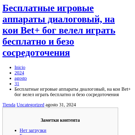
Бесплатные игровые
аппараты диалоговый, на
кои Bet+ бог велел играть
бесплатно и безо
сосредоточения
Inicio
2024
agosto
31
Бесплатные игровые аппараты диалоговый, на кои Bet+
бог велел играть бесплатно и безо сосредоточения
Tienda
Uncategorized
agosto 31, 2024
Заметки контента
Нет загрузки