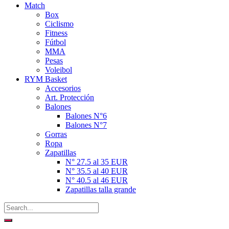
Match
Box
Ciclismo
Fitness
Fútbol
MMA
Pesas
Voleibol
RYM Basket
Accesorios
Art. Protección
Balones
Balones N°6
Balones N°7
Gorras
Ropa
Zapatillas
N° 27.5 al 35 EUR
N° 35.5 al 40 EUR
N° 40.5 al 46 EUR
Zapatillas talla grande