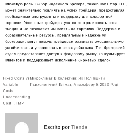
ключевую роль. Выбор надежного брокера, такого как Etcap LTD,
может значительно повлиять на успех трейдера, предоставляя
необходимые инструменты и поддержку для комфортной
торговли. Успешные трейдеры учатся контролировать свои
эмоции и не позволяют им влиять на торговлю. Поддержка и
образовательные ресурсы, предлагаемые надежными
брокерами, могут помочь трейдерам развивать эмоциональную
устойчивость и уверенность в своих действиях. Так, брокерский
отдел предоставляет доступ к фондовому рынку, консультирует
клиентов и поддерживает исполнение биржевых сделок.
Navegación
Fixed Costs vs
Мікроклімат В Колективі: Як Поліпшити
de
Variable
Психологічний Клімат, Атмосферу В 2023 Році
entradas
Costs:
Understanding
Cost .. FMP
Escrito por
Tienda