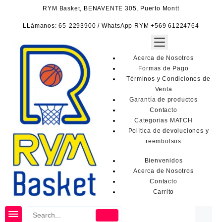
Saltar
RYM Basket, BENAVENTE 305, Puerto Montt
al
contenido
LLámanos: 65-2293900 / WhatsApp RYM +569 61224764
Acerca de Nosotros
Formas de Pago
Términos y Condiciones de
Venta
Garantía de productos
Contacto
Categorias MATCH
Política de devoluciones y
reembolsos
Bienvenidos
Acerca de Nosotros
Contacto
Carrito