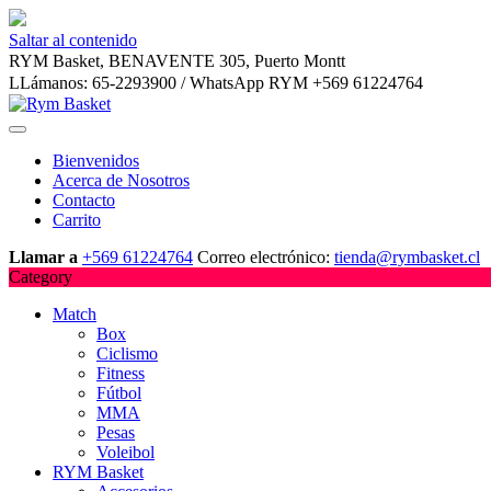
Saltar al contenido
RYM Basket, BENAVENTE 305, Puerto Montt
LLámanos: 65-2293900 / WhatsApp RYM +569 61224764
Bienvenidos
Acerca de Nosotros
Contacto
Carrito
Llamar a
+569 61224764
Correo electrónico:
tienda@rymbasket.cl
Category
Match
Box
Ciclismo
Fitness
Fútbol
MMA
Pesas
Voleibol
RYM Basket