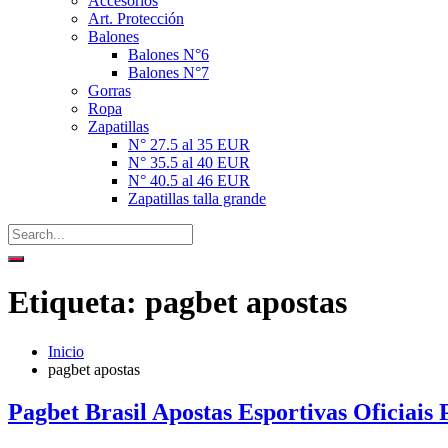
Accesorios
Art. Protección
Balones
Balones N°6
Balones N°7
Gorras
Ropa
Zapatillas
N° 27.5 al 35 EUR
N° 35.5 al 40 EUR
N° 40.5 al 46 EUR
Zapatillas talla grande
Etiqueta:
pagbet apostas
Inicio
pagbet apostas
Pagbet Brasil Apostas Esportivas Oficiais