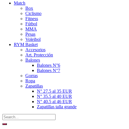
Match
Box
Ciclismo
Fitness
Fútbol
MMA
Pesas
Voleibol
RYM Basket
Accesorios
Art. Protección
Balones
Balones N°6
Balones N°7
Gorras
Ropa
Zapatillas
N° 27.5 al 35 EUR
N° 35.5 al 40 EUR
N° 40.5 al 46 EUR
Zapatillas talla grande