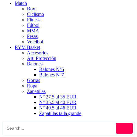
Match
Box
Ciclismo
Fitness
Fútbol
MMA
Pesas
Voleibol
RYM Basket
Accesorios
Art. Protección
Balones
Balones N°6
Balones N°7
Gorras
Ropa
Zapatillas
N° 27.5 al 35 EUR
N° 35.5 al 40 EUR
N° 40.5 al 46 EUR
Zapatillas talla grande