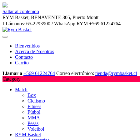
Saltar al contenido
RYM Basket, BENAVENTE 305, Puerto Montt
LLámanos: 65-2293900 / WhatsApp RYM +569 61224764
Bienvenidos
Acerca de Nosotros
Contacto
Carrito
Llamar a
+569 61224764
Correo electrónico:
tienda@rymbasket.cl
Category
Match
Box
Ciclismo
Fitness
Fútbol
MMA
Pesas
Voleibol
RYM Basket