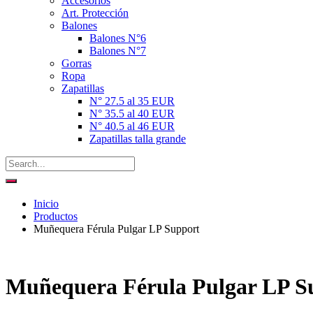
Accesorios
Art. Protección
Balones
Balones N°6
Balones N°7
Gorras
Ropa
Zapatillas
N° 27.5 al 35 EUR
N° 35.5 al 40 EUR
N° 40.5 al 46 EUR
Zapatillas talla grande
Inicio
Productos
Muñequera Férula Pulgar LP Support
Muñequera Férula Pulgar LP S