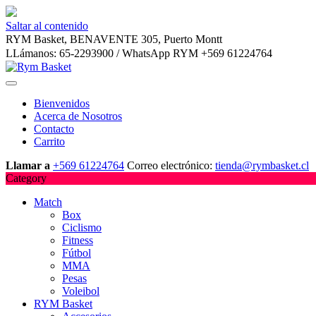
Saltar al contenido
RYM Basket, BENAVENTE 305, Puerto Montt
LLámanos: 65-2293900 / WhatsApp RYM +569 61224764
Bienvenidos
Acerca de Nosotros
Contacto
Carrito
Llamar a
+569 61224764
Correo electrónico:
tienda@rymbasket.cl
Category
Match
Box
Ciclismo
Fitness
Fútbol
MMA
Pesas
Voleibol
RYM Basket