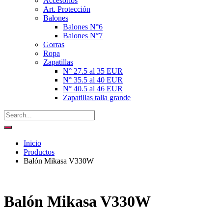
Accesorios
Art. Protección
Balones
Balones N°6
Balones N°7
Gorras
Ropa
Zapatillas
N° 27.5 al 35 EUR
N° 35.5 al 40 EUR
N° 40.5 al 46 EUR
Zapatillas talla grande
Inicio
Productos
Balón Mikasa V330W
Balón Mikasa V330W