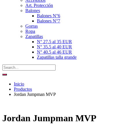
Accesorios
Art. Protección
Balones
Balones N°6
Balones N°7
Gorras
Ropa
Zapatillas
N° 27.5 al 35 EUR
N° 35.5 al 40 EUR
N° 40.5 al 46 EUR
Zapatillas talla grande
Inicio
Productos
Jordan Jumpman MVP
Jordan Jumpman MVP