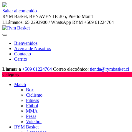
Saltar al contenido
RYM Basket, BENAVENTE 305, Puerto Montt
LLámanos: 65-2293900 / WhatsApp RYM +569 61224764
Bienvenidos
Acerca de Nosotros
Contacto
Carrito
Llamar a
+569 61224764
Correo electrónico:
tienda@rymbasket.cl
Category
Match
Box
Ciclismo
Fitness
Fútbol
MMA
Pesas
Voleibol
RYM Basket