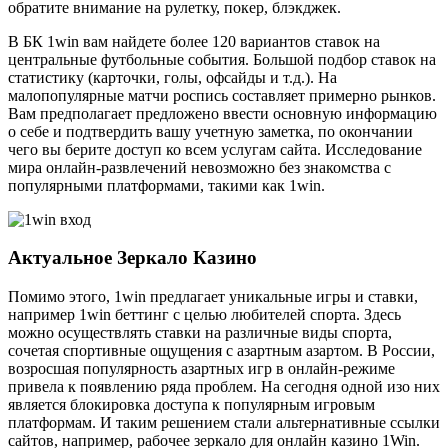
обратите внимание на рулетку, покер, блэкджек.
В БК 1win вам найдете более 120 вариантов ставок на
центральные футбольные события. Большой подбор ставок на
статистику (карточки, голы, офсайды и т.д.). На
малопопулярные матчи роспись составляет примерно рынков.
Вам предполагает предложено ввести основную информацию
о себе и подтвердить вашу учетную заметка, по окончании
чего вы берите доступ ко всем услугам сайта. Исследование
мира онлайн-развлечений невозможно без знакомства с
популярными платформами, такими как 1win.
Актуальное Зеркало Казино
Помимо этого, 1win предлагает уникальные игры и ставки,
например 1win беттинг с целью любителей спорта. Здесь
можно осуществлять ставки на различные виды спорта,
сочетая спортивные ощущения с азартным азартом. В России,
возросшая популярность азартных игр в онлайн-режиме
привела к появлению ряда проблем. На сегодня одной изо них
является блокировка доступа к популярным игровым
платформам. И таким решением стали альтернативные ссылки
сайтов, например, рабочее зеркало для онлайн казино 1Win.