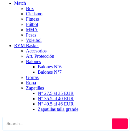
Match
Box
Ciclismo
Fitness
Fútbol
MMA
Pesas
Voleibol
RYM Basket
Accesorios
Art. Protección
Balones
Balones N°6
Balones N°7
Gorras
Ropa
Zapatillas
N° 27.5 al 35 EUR
N° 35.5 al 40 EUR
N° 40.5 al 46 EUR
Zapatillas talla grande