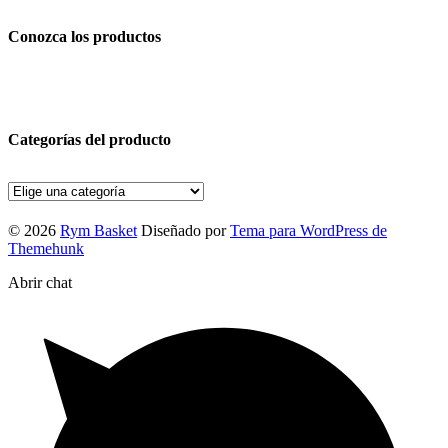
Conozca los productos
Categorías del producto
© 2026
Rym Basket
Diseñado por
Tema para WordPress de
Themehunk
Abrir chat