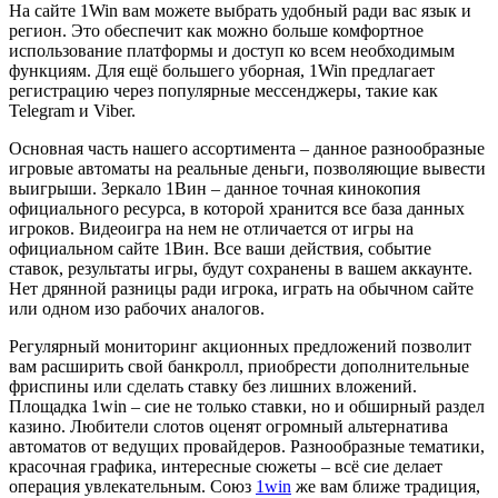
На сайте 1Win вам можете выбрать удобный ради вас язык и
регион. Это обеспечит как можно больше комфортное
использование платформы и доступ ко всем необходимым
функциям. Для ещё большего уборная, 1Win предлагает
регистрацию через популярные мессенджеры, такие как
Telegram и Viber.
Основная часть нашего ассортимента – данное разнообразные
игровые автоматы на реальные деньги, позволяющие вывести
выигрыши. Зеркало 1Вин – данное точная кинокопия
официального ресурса, в которой хранится все база данных
игроков. Видеоигра на нем не отличается от игры на
официальном сайте 1Вин. Все ваши действия, событие
ставок, результаты игры, будут сохранены в вашем аккаунте.
Нет дрянной разницы ради игрока, играть на обычном сайте
или одном изо рабочих аналогов.
Регулярный мониторинг акционных предложений позволит
вам расширить свой банкролл, приобрести дополнительные
фриспины или сделать ставку без лишних вложений.
Площадка 1win – сие не только ставки, но и обширный раздел
казино. Любители слотов оценят огромный альтернатива
автоматов от ведущих провайдеров. Разнообразные тематики,
красочная графика, интересные сюжеты – всё сие делает
операция увлекательным. Союз
1win
же вам ближе традиция,