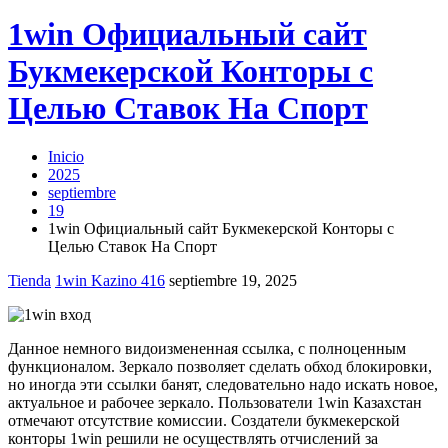
1win Официальный сайт
Букмекерской Конторы с
Целью Ставок На Спорт
Inicio
2025
septiembre
19
1win Официальный сайт Букмекерской Конторы с
Целью Ставок На Спорт
Tienda
1win Kazino 416
septiembre 19, 2025
Данное немного видоизмененная ссылка, с полноценным
функционалом. Зеркало позволяет сделать обход блокировки,
но иногда эти ссылки банят, следовательно надо искать новое,
актуальное и рабочее зеркало. Пользователи 1win Казахстан
отмечают отсутствие комиссии. Создатели букмекерской
конторы 1win решили не осуществлять отчислений за