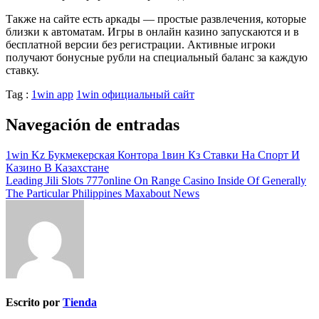
Также на сайте есть аркады — простые развлечения, которые
близки к автоматам. Игры в онлайн казино запускаются и в
бесплатной версии без регистрации. Активные игроки
получают бонусные рубли на специальный баланс за каждую
ставку.
Tag :
1win app
1win официальный сайт
Navegación de entradas
1win Kz Букмекерская Контора 1вин Кз Ставки На Спорт И
Казино В Казахстане
Leading Jili Slots 777online On Range Casino Inside Of Generally
The Particular Philippines Maxabout News
Escrito por
Tienda