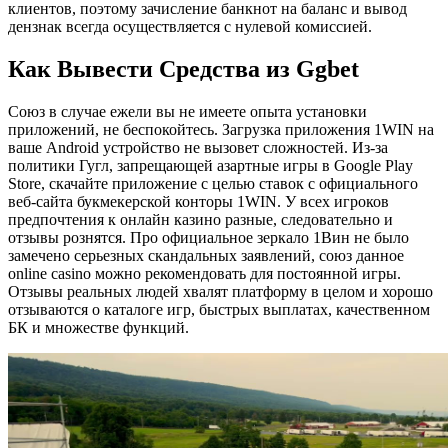
клиентов, поэтому зачисление банкнот на баланс и вывод
дензнак всегда осуществляется с нулевой комиссией.
Как Вывести Средства из Ggbet
Союз в случае ежели вы не имеете опыта установки
приложений, не беспокойтесь. Загрузка приложения 1WIN на
ваше Android устройство не вызовет сложностей. Из-за
политики Гугл, запрещающей азартные игры в Google Play
Store, скачайте приложение с целью ставок с официального
веб-сайта букмекерской конторы 1WIN. У всех игроков
предпочтения к онлайн казино разные, следовательно и
отзывы рознятся. Про официальное зеркало 1Вин не было
замечено серьезных скандальных заявлений, союз данное
online casino можно рекомендовать для постоянной игры.
Отзывы реальных людей хвалят платформу в целом и хорошо
отзываются о каталоге игр, быстрых выплатах, качественном
БК и множестве функций.