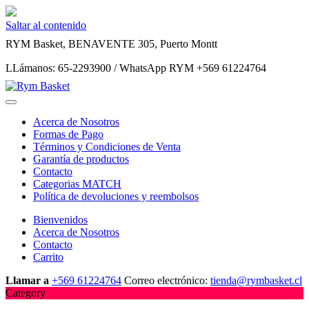
Saltar al contenido
RYM Basket, BENAVENTE 305, Puerto Montt
LLámanos: 65-2293900 / WhatsApp RYM +569 61224764
Acerca de Nosotros
Formas de Pago
Términos y Condiciones de Venta
Garantía de productos
Contacto
Categorias MATCH
Política de devoluciones y reembolsos
Bienvenidos
Acerca de Nosotros
Contacto
Carrito
Llamar a
+569 61224764
Correo electrónico:
tienda@rymbasket.cl
Category